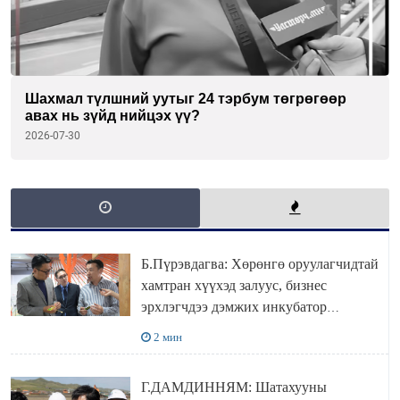
Шахмал түлшний уутыг 24 тэрбум төгрөгөөр
авах нь зүйд нийцэх үү?
2026-07-30
Б.Пүрэвдагва: Хөрөнгө оруулагчидтай
хамтран хүүхэд залуус, бизнес
эрхлэгчдээ дэмжих инкубатор
төвүүдийг хотын захын хорооллуудад
2 мин
байгуулна
Г.ДАМДИННЯМ: Шатахууны