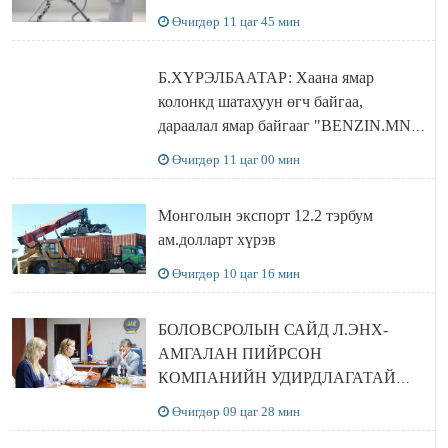
Өчигдөр 11 цаг 45 мин
Б.ХҮРЭЛБААТАР: Хаана ямар
колонкд шатахуун өгч байгаа,
дараалал ямар байгааг "BENZIN.MN”
сайтаас харах боломжтой
Өчигдөр 11 цаг 00 мин
Монголын экспорт 12.2 тэрбум
ам.долларт хүрэв
Өчигдөр 10 цаг 16 мин
БОЛОВСРОЛЫН САЙД Л.ЭНХ-
АМГАЛАН ПИЙРСОН
КОМПАНИЙН УДИРДЛАГАТАЙ
УУЛЗЛАА
Өчигдөр 09 цаг 28 мин