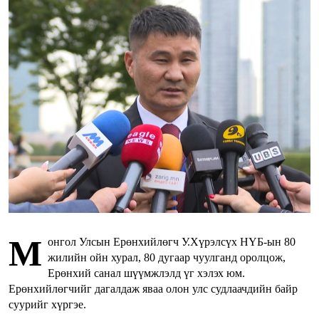
М
онгол Улсын Ерөнхийлөгч У.Хүрэлсүх НҮБ-ын 80
жилийн ойн хурал, 80 дугаар чуулганд оролцож,
Ерөнхий санал шүүмжлэлд үг хэлэх юм.
Ерөнхийлөгчийг дагалдаж яваа олон улс судлаачдийн байр
суурийг хүргэе.