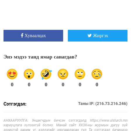
Хуваалцах
Жиргэх
Энэ мэдээ танд ямар санагдав?
0
0
0
0
0
0
Сэтгэгдэл:
Таны IP: (216.73.216.246)
АНХААРУУЛГА: Уншигчдын бичсэн сэтгэгдэлд https://www.ulsturch.mn
хариуцлага хүлээхгүй болно. Манай сайт ХХЗХ-ны журмын дагуу зүй
зохисгүй зарим үг, хэллэгийг хязгаарласан тул Та сэтгэгдэл бичихдээ