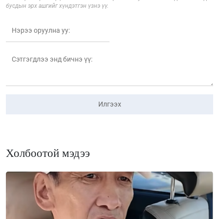
бусдын эрх ашгийг хүндэтгэн үзнэ үү.
Илгээх
Холбоотой мэдээ