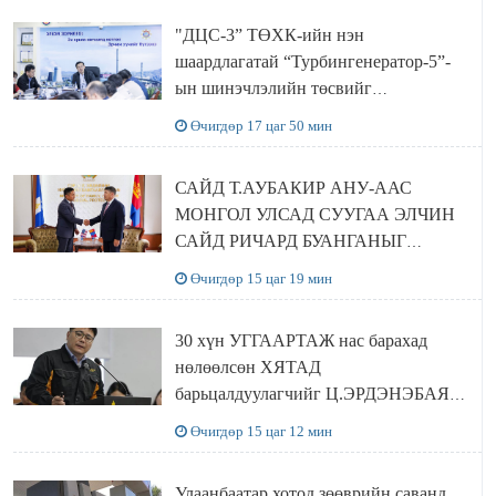
"ДЦС-3” ТӨХК-ийн нэн
шаардлагатай “Турбингенератор-5”-
ын шинэчлэлийн төсвийг
шийдвэрлэхээр болов
Өчигдөр 17 цаг 50 мин
САЙД Т.АУБАКИР АНУ-ААС
МОНГОЛ УЛСАД СУУГАА ЭЛЧИН
САЙД РИЧАРД БУАНГАНЫГ
ХҮЛЭЭН АВЧ УУЛЗЛАА
Өчигдөр 15 цаг 19 мин
30 хүн УГГААРТАЖ нас барахад
нөлөөлсөн ХЯТАД
барьцалдуулагчийг Ц.ЭРДЭНЭБАЯР
захирал дахин худалдаж авахаар
Өчигдөр 15 цаг 12 мин
болжээ
Улаанбаатар хотод зөөврийн саванд