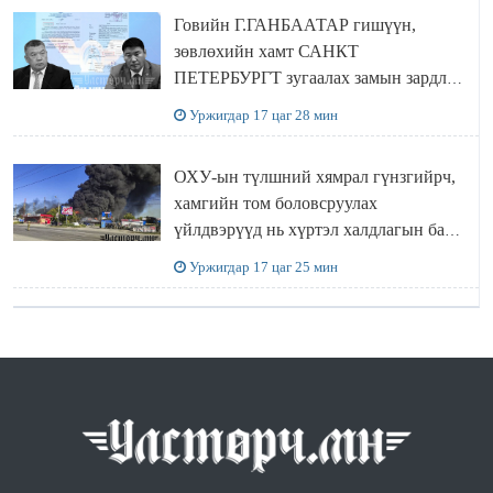
Говийн Г.ГАНБААТАР гишүүн,
зөвлөхийн хамт САНКТ
ПЕТЕРБУРГТ зугаалах замын зардлаа
“ИНҮТ” ТӨХХК даажээ
Уржигдар 17 цаг 28 мин
ОХУ-ын түлшний хямрал гүнзгийрч,
хамгийн том боловсруулах
үйлдвэрүүд нь хүртэл халдлагын бай
болов
Уржигдар 17 цаг 25 мин