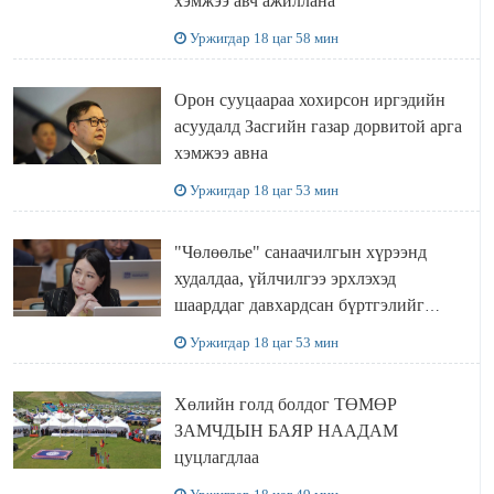
хэмжээ авч ажиллана
Уржигдар 18 цаг 58 мин
Орон сууцаараа хохирсон иргэдийн
асуудалд Засгийн газар дорвитой арга
хэмжээ авна
Уржигдар 18 цаг 53 мин
"Чөлөөлье" санаачилгын хүрээнд
худалдаа, үйлчилгээ эрхлэхэд
шаарддаг давхардсан бүртгэлийг
хүчингүй болгох тогтоолын төслийг
Уржигдар 18 цаг 53 мин
баталлаа
Хөлийн голд болдог ТӨМӨР
ЗАМЧДЫН БАЯР НААДАМ
цуцлагдлаа