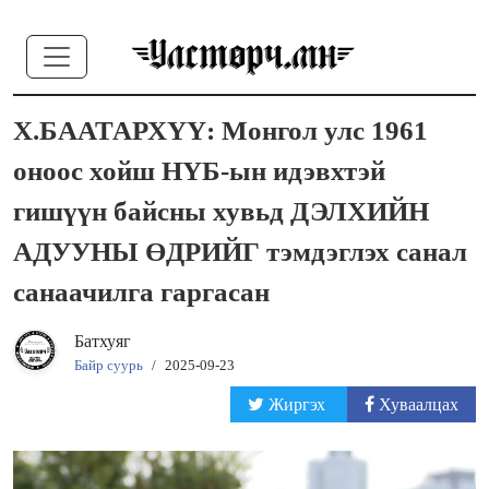
Х.БААТАРХҮҮ: Монгол улс 1961
оноос хойш НҮБ-ын идэвхтэй
гишүүн байсны хувьд ДЭЛХИЙН
АДУУНЫ ӨДРИЙГ тэмдэглэх санал
санаачилга гаргасан
Батхуяг
Байр суурь
/
2025-09-23
Жиргэх
Хуваалцах