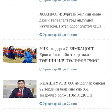
Уржигдар 18 цаг 49 мин
ХОХИРОГЧ: Зургаан жилийн өмнө
дахин төлөвлөлт гээд айлуудыг
нүүлгэсэн. Гэтэл одоог хүртэл хашаа
байшин ч байхгүй, орон сууц ч
Уржигдар 18 цаг 44 мин
байхгүй хаана амьдрахаа мэдэхгүй явж
байна
УИХ-ын дарга С.БЯМБАЦОГТ
Ерөнхийлөгчийн захирамжит
ТӨРИЙН ИЛЧ ТӨЛӨӨЛӨГЧӨӨР
Сутай хайрханы тахилгад оролцжээ
Уржигдар 18 цаг 28 мин
Б.ДАШПҮРЭВ: 800 ам.доллар байсан
92 төрлийн бензины үнэ 851
ам.доллар болж НЭМЭГДСЭН
Уржигдар 18 цаг 22 мин