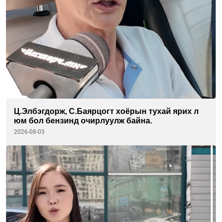
Ц.Элбэгдорж, С.Баярцогт хоёрын тухай ярих л
юм бол бензинд очирлуулж байна.
2026-08-03