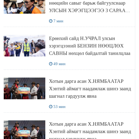
нөөцийн савыг барьж байгуулснаар
УЛСЫН ХЭРЭГЦЭЭГЭЭ 3 САРААР
НӨӨЦЛӨДӨГ болно
7 мин
Ерөнхий сайд Н.УЧРАЛ улсын
хэрэгцээний БЕНЗИН НӨӨЦЛӨХ
САВНЫ нөхцөл байдалтай танилцлаа
49 мин
Хотын дарга асан Х.НЯМБААТАР
Хэнтий аймагт наадамлаж шинэ заанд
шагнал гардуулж явна
53 мин
Хотын дарга асан Х.НЯМБААТАР
Хэнтий аймагт наадамлаж шинэ заанд
шагнал гардуулж явна