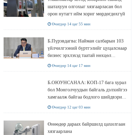
шатахуун олгохыг хязгаарласан бол
орон нутагт ийм хориг мөрдөгдөхгүй
Өчигдөр 14 цаг 55 мин
Б.Пүрэвдагва: Найман салбарын 103
үйлчилгээний бүртгэлийг цуцалснаар
бизнес эрхлэхэд таатай нөхцөл
бүрдэнэ
Өчигдөр 14 цаг 17 мин
Б.ОЮУНСАНАА: КОП-17 бага хурал
бол Монголчуудын байгаль дэлхийгээ
хамгаалж байгаа бодлого шийдвэрийг
ДЭЛХИЙД СУРТАЛЧИЛАХ гол
Өчигдөр 12 цаг 03 мин
бодлого
Өнөөдөр дараах байршилд цахилгаан
хязгаарлана