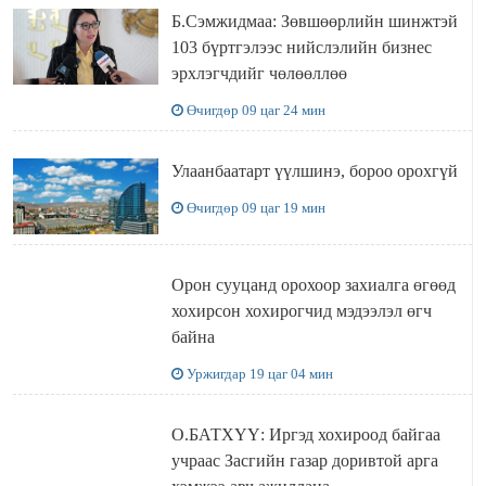
Б.Сэмжидмаа: Зөвшөөрлийн шинжтэй
103 бүртгэлээс нийслэлийн бизнес
эрхлэгчдийг чөлөөллөө
Өчигдөр 09 цаг 24 мин
Улаанбаатарт үүлшинэ, бороо орохгүй
Өчигдөр 09 цаг 19 мин
Орон сууцанд орохоор захиалга өгөөд
хохирсон хохирогчид мэдээлэл өгч
байна
Уржигдар 19 цаг 04 мин
О.БАТХҮҮ: Иргэд хохироод байгаа
учраас Засгийн газар доривтой арга