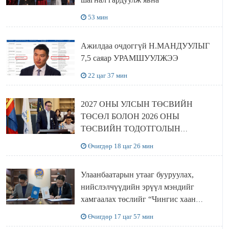
53 мин
Ажилдаа очдоггүй Н.МАНДУУЛЫГ
7,5 саяар УРАМШУУЛЖЭЭ
22 цаг 37 мин
2027 ОНЫ УЛСЫН ТӨСВИЙН
ТӨСӨЛ БОЛОН 2026 ОНЫ
ТӨСВИЙН ТОДОТГОЛЫН
ТӨСЛИЙН ОЛОН НИЙТИЙН
Өчигдөр 18 цаг 26 мин
ХЭЛЭЛЦҮҮЛЭГ БОЛЛОО
Улаанбаатарын утааг бууруулах,
нийслэлчүүдийн эрүүл мэндийг
хамгаалах төслийг “Чингис хаан
баялгийн сан нэгдэл” ХХК-тай
Өчигдөр 17 цаг 57 мин
хамтран хэрэгжүүлнэ