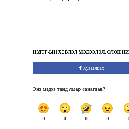
НЗДТГ-ЫН ХЭВЛЭЛ МЭДЭЭЛЭЛ, ОЛОН Н
Хуваалцах
Энэ мэдээ танд ямар санагдав?
0
0
0
0