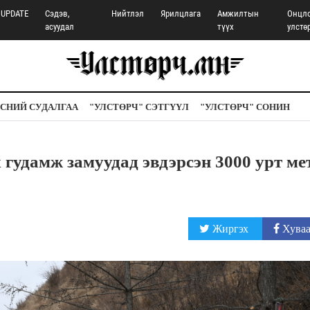
UPDATE
Сэдэв,
Нийтлэл
Ярилцлага
Амжилтын
Онцл
асуудал
түүх
улстө
СНИЙ СУДАЛГАА
"УЛСТӨРЧ" СЭТГҮҮЛ
"УЛСТӨРЧ" СОНИН
 гудамж замуудад эвдэрсэн 3000 урт ме
Жиргэх
Хуваа