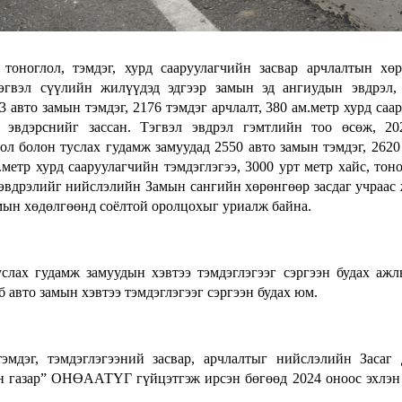
 тоноглол, тэмдэг, хурд сааруулагчийн засвар арчлалтын хө
эгвэл сүүлийн жилүүдэд эдгээр замын эд ангиудын эвдрэл,
 авто замын тэмдэг, 2176 тэмдэг арчлалт, 380 ам.метр хурд саар
э эвдэрснийг зассан. Тэгвэл эвдрэл гэмтлийн тоо өсөж, 2
л болон туслах гудамж замуудад 2550 авто замын тэмдэг, 2620
м.метр хурд сааруулагчийн тэмдэглэгээ, 3000 урт метр хайс, тон
 эвдрэлийг нийслэлийн Замын сангийн хөрөнгөөр засдаг учраас
амын хөдөлгөөнд соёлтой оролцохыг уриалж байна.
слах гудамж замуудын хэвтээ тэмдэглэгээг сэргээн будах аж
б авто замын хэвтээ тэмдэглэгээг сэргээн будах юм.
мдэг, тэмдэглэгээний засвар, арчлалтыг нийслэлийн Засаг
ын газар” ОНӨААТҮГ гүйцэтгэж ирсэн бөгөөд 2024 оноос эхлэн