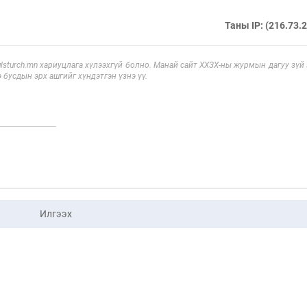
Таны IP: (216.73.
sturch.mn хариуцлага хүлээхгүй болно. Манай сайт ХХЗХ-ны журмын дагуу зүй
э бусдын эрх ашгийг хүндэтгэн үзнэ үү.
Илгээх