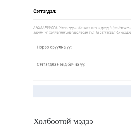
Сэтгэгдэл:
АНХААРУУЛГА: Уншигчдын бичсэн сэтгэгдэлд https://www.ul
зарим үг, хэллэгийг хязгаарласан тул Та сэтгэгдэл бичихдэ
Холбоотой мэдээ