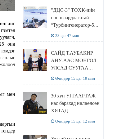
“Чингис хаан
"ДЦС-3” ТӨХК-ийн
баялгийн сан нэгдэл”
нэн шаардлагатай
ХХК-тай хамтран
рөнгийг
“Турбингенератор-5”-
хэрэгжүүлнэ
 гэмтэл
ын шинэчлэлийн
23 цаг 47 мин
уулагч,
төсвийг
025 онд
шийдвэрлэхээр болов
 тэмдэг
САЙД Т.АУБАКИР
оглолыг
АНУ-ААС МОНГОЛ
 жолооч
УЛСАД СУУГАА
ЭЛЧИН САЙД
Өчигдөр 15 цаг 19 мин
РИЧАРД
БУАНГАНЫГ
лыг мөн
30 хүн УГГААРТАЖ
ХҮЛЭЭН АВЧ
нас барахад нөлөөлсөн
УУЛЗЛАА
ХЯТАД
барьцалдуулагчийг
Өчигдөр 15 цаг 12 мин
 даргын
Ц.ЭРДЭНЭБАЯР
 тендер
захирал дахин
Улаанбаатар хотод