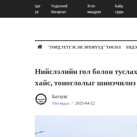
Цаг
Үндэсний
Эгэл
Байр
үе
бахархал
амьдрал
суурь
"ТӨРД ЗҮТГЭСЭН ЭРХМҮҮД" ТӨСӨЛ
ҮНДЭ
Нийслэлийн гол болон туслах
хайс, тоноглолыг шинэчилнэ
Батхуяг
Үйл явдал
/
2025-04-22