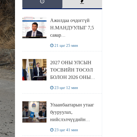
Ажилдаа очдоггүй
Н.МАНДУУЛЫГ 7,5
саяар
УРАМШУУЛЖЭЭ
21 цаг 25 мин
2027 ОНЫ УЛСЫН
ТӨСВИЙН ТӨСӨЛ
БОЛОН 2026 ОНЫ
ТӨСВИЙН
23 цаг 12 мин
ТОДОТГОЛЫН
ТӨСЛИЙН ОЛОН
Улаанбаатарын утааг
НИЙТИЙН
бууруулах,
ХЭЛЭЛЦҮҮЛЭГ
нийслэлчүүдийн
БОЛЛОО
эрүүл мэндийг
23 цаг 41 мин
хамгаалах төслийг