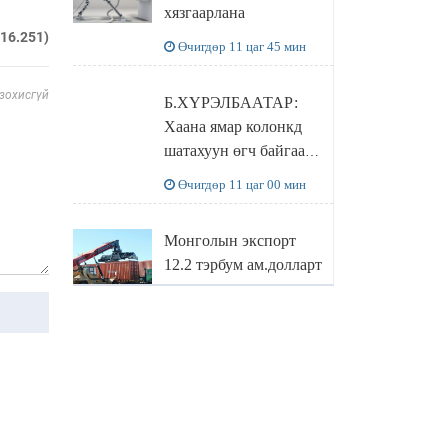
хязгаарлана
бодлого
216.251)
Өчигдөр 11 цаг 45 мин
 зохисгүй
Б.ХҮРЭЛБААТАР:
Хаана ямар колонкд
шатахуун өгч байгаа,
дараалал ямар байгааг
Өчигдөр 11 цаг 00 мин
"BENZIN.MN”
сайтаас харах
Монголын экспорт
боломжтой
12.2 тэрбум ам.долларт
хүрэв
Өчигдөр 10 цаг 16 мин
БОЛОВСРОЛЫН
САЙД Л.ЭНХ-
АМГАЛАН