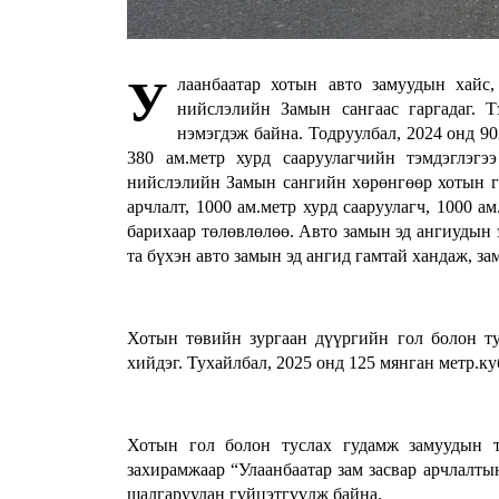
У
лаанбаатар хотын авто замуудын хайс,
нийслэлийн Замын сангаас гаргадаг. Т
нэмэгдэж байна. Тодруулбал, 2024 онд 903
380 ам.метр хурд сааруулагчийн тэмдэглэгэ
нийслэлийн Замын сангийн хөрөнгөөр хотын го
арчлалт, 1000 ам.метр хурд сааруулагч, 1000 а
барихаар төлөвлөлөө. Авто замын эд ангиудын
та бүхэн авто замын эд ангид гамтай хандаж, з
Хотын төвийн зургаан дүүргийн гол болон ту
хийдэг. Тухайлбал, 2025 онд 125 мянган метр.ку
Хотын гол болон туслах гудамж замуудын тэ
захирамжаар “Улаанбаатар зам засвар арчлалт
шалгаруулан гүйцэтгүүлж байна.