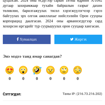
цуцалсан. 2024 оны есдүгээр сарын 18-ны өдрийн А/1092
дугаар захирамжаар тухайн байршлын газрыг дахин
төлөвлөн, барилгажуулах төсөл хэрэгжүүлэгчээр гэрээ
байгуулах эрх олгож ажиллахыг нийслэлийн Орон сууцны
корпорацид даалгасан. 2024 оны арваннэгдүгээр сард
хохирсон иргэдийг түр суурьшуулах орон сууцаар хангасан.
Хуваалцах
Жиргэх
Энэ мэдээ танд ямар санагдав?
0
0
0
0
0
0
Сэтгэгдэл:
Таны IP: (216.73.216.202)