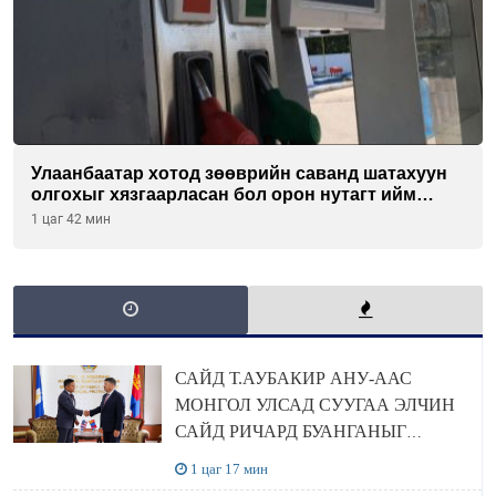
Улаанбаатар хотод зөөврийн саванд шатахуун
олгохыг хязгаарласан бол орон нутагт ийм
хориг мөрдөгдөхгүй
1 цаг 42 мин
САЙД Т.АУБАКИР АНУ-ААС
МОНГОЛ УЛСАД СУУГАА ЭЛЧИН
САЙД РИЧАРД БУАНГАНЫГ
ХҮЛЭЭН АВЧ УУЛЗЛАА
1 цаг 17 мин