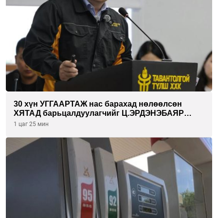
30 хүн УГГААРТАЖ нас барахад нөлөөлсөн
ХЯТАД барьцалдуулагчийг Ц.ЭРДЭНЭБАЯР
захирал дахин худалдаж авахаар болжээ
1 цаг 25 мин