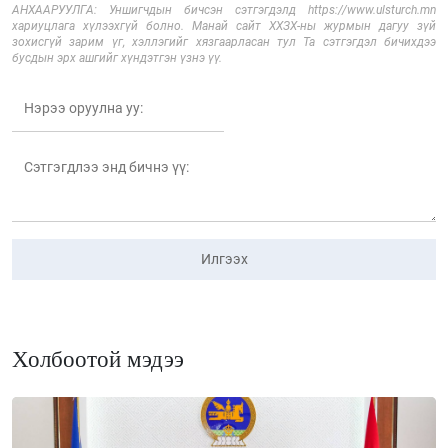
АНХААРУУЛГА: Уншигчдын бичсэн сэтгэгдэлд https://www.ulsturch.mn
хариуцлага хүлээхгүй болно. Манай сайт ХХЗХ-ны журмын дагуу зүй
зохисгүй зарим үг, хэллэгийг хязгаарласан тул Та сэтгэгдэл бичихдээ
бусдын эрх ашгийг хүндэтгэн үзнэ үү.
Илгээх
Холбоотой мэдээ