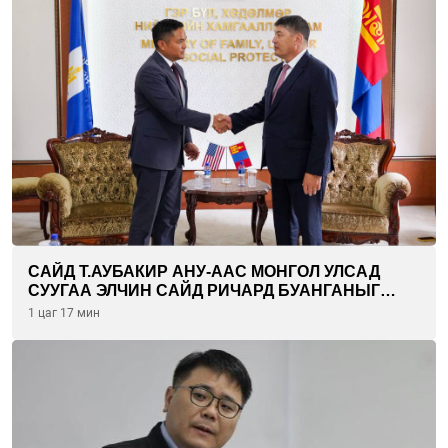
САЙД Т.АУБАКИР АНУ-ААС МОНГОЛ УЛСАД
СУУГАА ЭЛЧИН САЙД РИЧАРД БУАНГАНЫГ
ХҮЛЭЭН АВЧ УУЛЗЛАА
1 цаг 17 мин