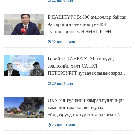
22 цаг 8 мин
Б.ДАШПҮРЭВ: 800 ам.доллар байсан
92 төрлийн бензины үнэ 851
ам.доллар болж НЭМЭГДСЭН
22 цаг 14 мин
Говийн Г.ГАНБААТАР гишүүн,
зөвлөхийн хамт САНКТ
ПЕТЕРБУРГТ зугаалах замын зардлаа
“ИНҮТ” ТӨХХК даажээ
23 цаг 9 мин
ОХУ-ын түлшний хямрал гүнзгийрч,
хамгийн том боловсруулах
үйлдвэрүүд нь хүртэл халдлагын бай
болов
23 цаг 11 мин