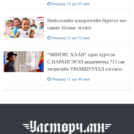
МЯНГАН ШАТРАА хүлээн авчээ
Өчигдөр 12 цаг 05 мин
Нийслэлийн цэцэрлэгийн бүртгэл энэ
сарын 10-наас эхэлнэ
Өчигдөр 11 цаг 53 мин
“ЧИНГИС ХААН” одон хүртсэн
С.НАРАНГЭРЭЛ академичид 713 сая
төгрөгийн УРАМШУУЛАЛ олгожээ
Өчигдөр 11 цаг 49 мин