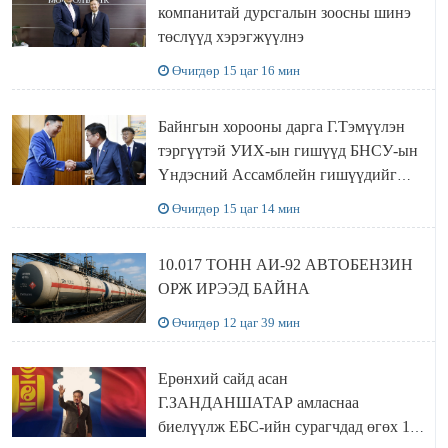
компанитай дурсгалын зоосны шинэ
төслүүд хэрэгжүүлнэ
Өчигдөр 15 цаг 16 мин
Байнгын хорооны дарга Г.Тэмүүлэн
тэргүүтэй УИХ-ын гишүүд БНСУ-ын
Үндэсний Ассамблейн гишүүдийг
хүлээн авч уулзав
Өчигдөр 15 цаг 14 мин
10.017 ТОНН АИ-92 АВТОБЕНЗИН
ОРЖ ИРЭЭД БАЙНА
Өчигдөр 12 цаг 39 мин
Ерөнхий сайд асан
Г.ЗАНДАНШАТАР амласнаа
биелүүлж ЕБС-ийн сурагчдад өгөх 10.