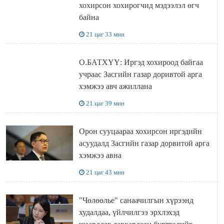
хохирсон хохирогчид мэдээлэл өгч
байна
21 цаг 33 мин
О.БАТХҮҮ: Иргэд хохироод байгаа
учраас Засгийн газар доривтой арга
хэмжээ авч ажиллана
21 цаг 39 мин
Орон сууцаараа хохирсон иргэдийн
асуудалд Засгийн газар дорвитой арга
хэмжээ авна
21 цаг 43 мин
"Чөлөөлье" санаачилгын хүрээнд
худалдаа, үйлчилгээ эрхлэхэд