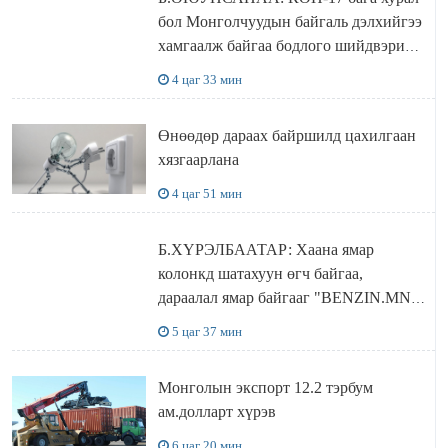
бол Монголчуудын байгаль дэлхийгээ
хамгаалж байгаа бодлого шийдвэрийг
ДЭЛХИЙД СУРТАЛЧИЛАХ гол
4 цаг 33 мин
бодлого
Өнөөдөр дараах байршилд цахилгаан
хязгаарлана
4 цаг 51 мин
Б.ХҮРЭЛБААТАР: Хаана ямар
колонкд шатахуун өгч байгаа,
дараалал ямар байгааг "BENZIN.MN”
сайтаас харах боломжтой
5 цаг 37 мин
Монголын экспорт 12.2 тэрбум
ам.долларт хүрэв
6 цаг 20 мин