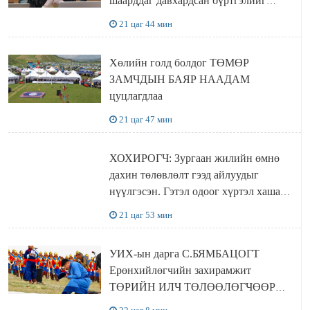
шаарддаг давхардсан бүртгэлийг
хүчингүй болгох тогтоолын төслийг
21 цаг 44 мин
баталлаа
Хөлийн голд болдог ТӨМӨР
ЗАМЧДЫН БАЯР НААДАМ
цуцлагдлаа
21 цаг 47 мин
ХОХИРОГЧ: Зургаан жилийн өмнө
дахин төлөвлөлт гээд айлуудыг
нүүлгэсэн. Гэтэл одоог хүртэл хашаа
байшин ч байхгүй, орон сууц ч
21 цаг 53 мин
байхгүй хаана амьдрахаа мэдэхгүй явж
байна
УИХ-ын дарга С.БЯМБАЦОГТ
Ерөнхийлөгчийн захирамжит
ТӨРИЙН ИЛЧ ТӨЛӨӨЛӨГЧӨӨР
Сутай хайрханы тахилгад оролцжээ