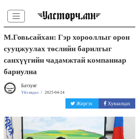
М.Говьсайхан: Гэр хорооллыг орон
сууцжуулах төслийн барилгыг
санхүүгийн чадамжтай компаниар
бариулна
Батхуяг
Үйл явдал
/
2025-04-24
Жиргэх
Хуваалцах