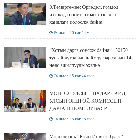
З.Төмөртөмөө: Өргөдөл, гомдол
ихсэхэд төрийн албан хаагчдын
хандлага нөлөөлж байна
Өчигдөр 16 цаг 04 мин
“Хотын дарга сонсож байна” 150150
тусгай дугаарыг наймдугаар сарын 14-
нөөс ажиллуулж эхэлнэ
Өчигдөр 15 цаг 44 мин
МОНГОЛ УЛСЫН ШАДАР САЙД,
УЛСЫН ОНЦГОЙ КОМИССЫН
ДАРГА Н.НОМТОЙБАЯР
ӨМНӨГОВЬ АЙМАГТ
Өчигдөр 15 цаг 36 мин
АЖИЛЛАЛАА
Монголбанк “Койн Инвест Траст”