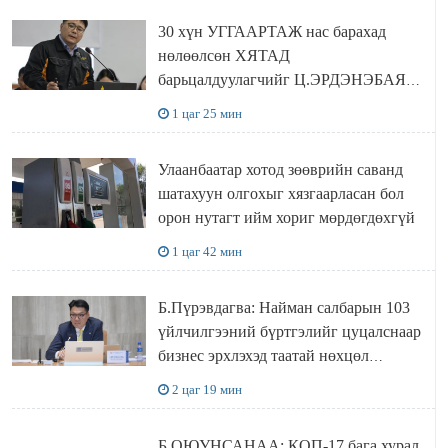
30 хүн УГГААРТАЖ нас барахад
нөлөөлсөн ХЯТАД
барьцалдуулагчийг Ц.ЭРДЭНЭБАЯР
захирал дахин худалдаж авахаар
1 цаг 25 мин
болжээ
Улаанбаатар хотод зөөврийн саванд
шатахуун олгохыг хязгаарласан бол
орон нутагт ийм хориг мөрдөгдөхгүй
1 цаг 42 мин
Б.Пүрэвдагва: Найман салбарын 103
үйлчилгээний бүртгэлийг цуцалснаар
бизнес эрхлэхэд таатай нөхцөл
бүрдэнэ
2 цаг 19 мин
Б.ОЮУНСАНАА: КОП-17 бага хурал