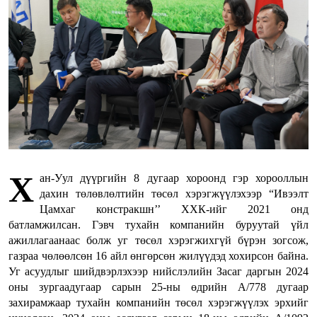
Х
ан-Уул дүүргийн 8 дугаар хороонд гэр хорооллын
дахин төлөвлөлтийн төсөл хэрэгжүүлэхээр “Ивээлт
Цамхаг констракшн’’ ХХК-ийг 2021 онд
батламжилсан. Гэвч тухайн компанийн буруутай үйл
ажиллагаанаас болж уг төсөл хэрэгжихгүй бүрэн зогсож,
газраа чөлөөлсөн 16 айл өнгөрсөн жилүүдэд хохирсон байна.
Уг асуудлыг шийдвэрлэхээр нийслэлийн Засаг даргын 2024
оны зургаадугаар сарын 25-ны өдрийн А/778 дугаар
захирамжаар тухайн компанийн төсөл хэрэгжүүлэх эрхийг