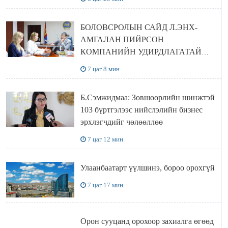
БОЛОВСРОЛЫН САЙД Л.ЭНХ-
АМГАЛАН ПИЙРСОН
КОМПАНИЙН УДИРДЛАГАТАЙ
УУЛЗЛАА
7 цаг 8 мин
Б.Сэмжидмаа: Зөвшөөрлийн шинжтэй
103 бүртгэлээс нийслэлийн бизнес
эрхлэгчдийг чөлөөллөө
7 цаг 12 мин
Улаанбаатарт үүлшинэ, бороо орохгүй
7 цаг 17 мин
Орон сууцанд орохоор захиалга өгөөд