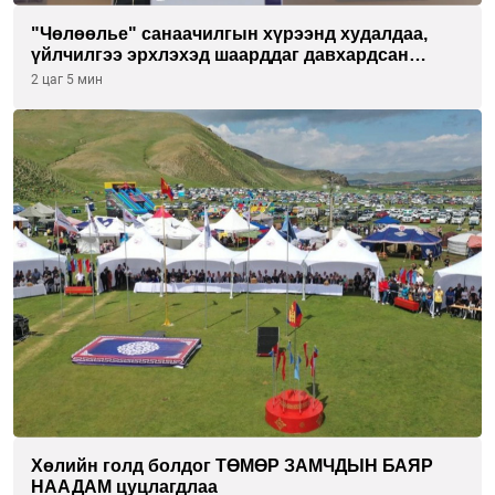
"Чөлөөлье" санаачилгын хүрээнд худалдаа,
үйлчилгээ эрхлэхэд шаарддаг давхардсан
бүртгэлийг хүчингүй болгох тогтоолын төслийг
2 цаг 5 мин
баталлаа
Хөлийн голд болдог ТӨМӨР ЗАМЧДЫН БАЯР
НААДАМ цуцлагдлаа