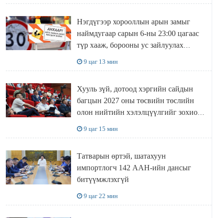
Нэгдүгээр хорооллын арын замыг
наймдугаар сарын 6-ны 23:00 цагаас
түр хааж, борооны ус зайлуулах
шугамын хөндлөн сэтэлгээ хийнэ
9 цаг 13 мин
Хууль зүй, дотоод хэргийн сайдын
багцын 2027 оны төсвийн төслийн
олон нийтийн хэлэлцүүлгийг зохион
байгууллаа
9 цаг 15 мин
Татварын өртэй, шатахуун
импортлогч 142 ААН-ийн дансыг
битүүмжлэхгүй
9 цаг 22 мин