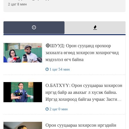
2 цаг 8 мин
🔴ШУУД: Орон сууцанд орохоор
захиалга өгөөд хохирсон хохирогчид
мэдээлэл өгч байна
1 цаг 54 мин
О.БАТХҮҮ: Орон сууцаараа хохирсон
иргэд байр аа авахыг л хүсэж байна.
Иргэд хохироод байгаа учраас Засгийн
газар доривтой арга хэмжээ авч
2 цаг 0 мин
ажиллана
Орон сууцаараа хохирсон иргэдийн