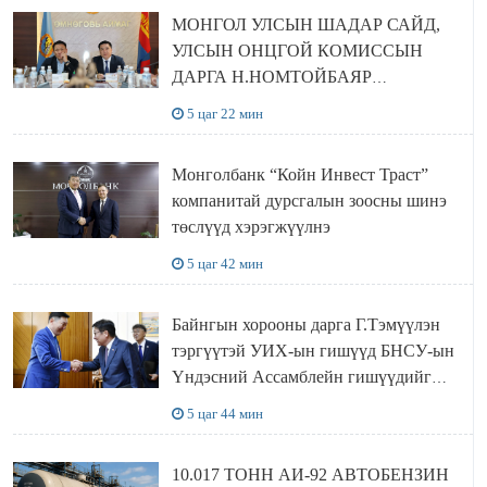
МОНГОЛ УЛСЫН ШАДАР САЙД,
УЛСЫН ОНЦГОЙ КОМИССЫН
ДАРГА Н.НОМТОЙБАЯР
ӨМНӨГОВЬ АЙМАГТ
5 цаг 22 мин
АЖИЛЛАЛАА
Монголбанк “Койн Инвест Траст”
компанитай дурсгалын зоосны шинэ
төслүүд хэрэгжүүлнэ
5 цаг 42 мин
Байнгын хорооны дарга Г.Тэмүүлэн
тэргүүтэй УИХ-ын гишүүд БНСУ-ын
Үндэсний Ассамблейн гишүүдийг
хүлээн авч уулзав
5 цаг 44 мин
10.017 ТОНН АИ-92 АВТОБЕНЗИН