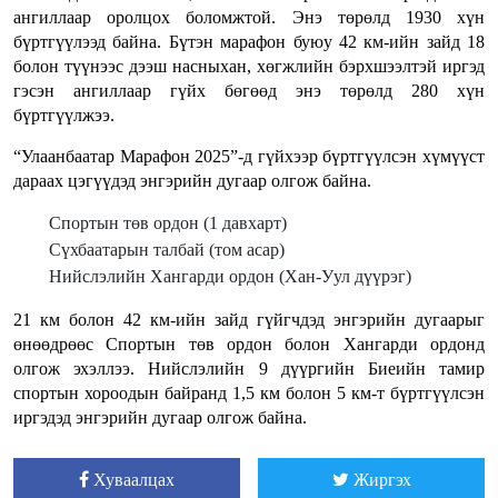
ангиллаар оролцох боломжтой. Энэ төрөлд 1930 хүн
бүртгүүлээд байна. Бүтэн марафон буюу 42 км-ийн зайд 18
болон түүнээс дээш насныхан, хөгжлийн бэрхшээлтэй иргэд
гэсэн ангиллаар гүйх бөгөөд энэ төрөлд 280 хүн
бүртгүүлжээ.
“Улаанбаатар Марафон 2025”-д гүйхээр бүртгүүлсэн хүмүүст
дараах цэгүүдэд энгэрийн дугаар олгож байна.
Спортын төв ордон (1 давхарт)
Сүхбаатарын талбай (том асар)
Нийслэлийн Хангарди ордон (Хан-Уул дүүрэг)
21 км болон 42 км-ийн зайд гүйгчдэд энгэрийн дугаарыг
өнөөдрөөс Спортын төв ордон болон Хангарди ордонд
олгож эхэллээ. Нийслэлийн 9 дүүргийн Биеийн тамир
спортын хороодын байранд 1,5 км болон 5 км-т бүртгүүлсэн
иргэдэд энгэрийн дугаар олгож байна.
Хуваалцах
Жиргэх