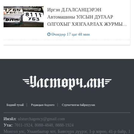
Иргэн Д.ГАЛСАНЦЭРЭН
Автомашины УЛСЫН ДУГААР
ОЛГОХЫГ ХЯЗГААРЛАХ ЖУРМЫГ
ЦУЦЛУУЛАХ санал гаргажээ
Өчигдөр 17 цаг 48 мин
Бидний тухай
Редакцын бодлого
Сурталчилгаа байршуулах
Имэйл:
ulsturchagency@gmail.com
Утас:
7011-1924, 8088-4848, 8888-1924
Монгол улс, Улаанбаатар хот, Баянзүрх дүүрэг, 1-р хороо, 41-р байр, 1