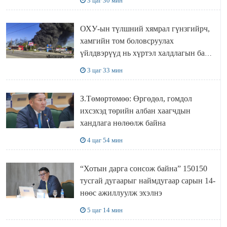
3 цаг 30 мин
ОХУ-ын түлшний хямрал гүнзгийрч,
хамгийн том боловсруулах
үйлдвэрүүд нь хүртэл халдлагын бай
болов
3 цаг 33 мин
З.Төмөртөмөө: Өргөдөл, гомдол
ихсэхэд төрийн албан хаагчдын
хандлага нөлөөлж байна
4 цаг 54 мин
“Хотын дарга сонсож байна” 150150
тусгай дугаарыг наймдугаар сарын 14-
нөөс ажиллуулж эхэлнэ
5 цаг 14 мин