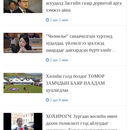
асуудалд Засгийн газар дорвитой арга
хэмжээ авна
2 цаг 5 мин
"Чөлөөлье" санаачилгын хүрээнд
худалдаа, үйлчилгээ эрхлэхэд
шаарддаг давхардсан бүртгэлийг
хүчингүй болгох тогтоолын төслийг
2 цаг 5 мин
баталлаа
Хөлийн голд болдог ТӨМӨР
ЗАМЧДЫН БАЯР НААДАМ
цуцлагдлаа
2 цаг 8 мин
ХОХИРОГЧ: Зургаан жилийн өмнө
дахин төлөвлөлт гээд айлуудыг