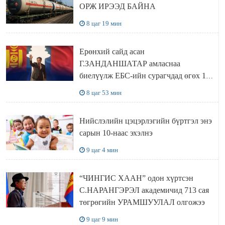
ОРЖ ИРЭЭД БАЙНА
8 цаг 19 мин
Ерөнхий сайд асан
Г.ЗАНДАНШАТАР амласнаа
биелүүлж ЕБС-ийн сурагчдад өгөх 10.
МЯНГАН ШАТРАА хүлээн авчээ
8 цаг 53 мин
Нийслэлийн цэцэрлэгийн бүртгэл энэ
сарын 10-наас эхэлнэ
9 цаг 4 мин
“ЧИНГИС ХААН” одон хүртсэн
С.НАРАНГЭРЭЛ академичид 713 сая
төгрөгийн УРАМШУУЛАЛ олгожээ
9 цаг 9 мин