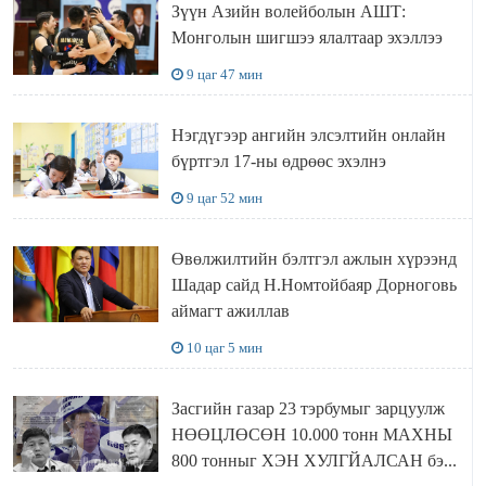
Зүүн Азийн волейболын АШТ:
Монголын шигшээ ялалтаар эхэллээ
9 цаг 47 мин
Нэгдүгээр ангийн элсэлтийн онлайн
бүртгэл 17-ны өдрөөс эхэлнэ
9 цаг 52 мин
Өвөлжилтийн бэлтгэл ажлын хүрээнд
Шадар сайд Н.Номтойбаяр Дорноговь
аймагт ажиллав
10 цаг 5 мин
Засгийн газар 23 тэрбумыг зарцуулж
НӨӨЦЛӨСӨН 10.000 тонн МАХНЫ
800 тонныг ХЭН ХУЛГЙАЛСАН бэ...