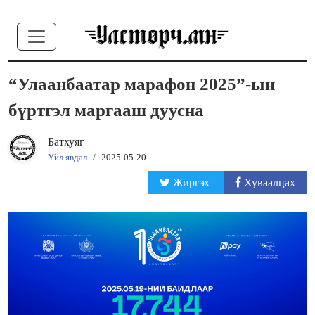
“Улаанбаатар марафон 2025”-ын
бүртгэл маргааш дуусна
Батхуяг
Үйл явдал
/
2025-05-20
Жиргэх
Хуваалцах