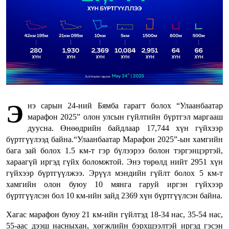
Э
нэ сарын 24-ний Бямба гарагт болох “Улаанбаатар
марафон 2025” олон улсын гүйлтийн бүртгэл маргааш
дуусна. Өнөөдрийн байдлаар 17,744 хүн гүйхээр
бүртгүүлээд байна.“Улаанбаатар Марафон 2025”-ын хамгийн
бага зай болох 1.5 км-т гэр бүлээрээ болон тэргэнцэртэй,
хараагүй иргэд гүйх боломжтой. Энэ төрөлд нийт 2951 хүн
гүйхээр бүртгүүлжээ. Эрүүл мэндийн гүйлт болох 5 км-т
хамгийн олон буюу 10 мянга гаруй иргэн гүйхээр
бүртгүүлсэн бол 10 км-ийн зайд 2369 хүн бүртгүүлсэн байна.
Хагас марафон буюу 21 км-ийн гүйлтэд 18-34 нас, 35-54 нас,
55-аас дээш насныхан, хөгжлийн бэрхшээлтэй иргэд гэсэн