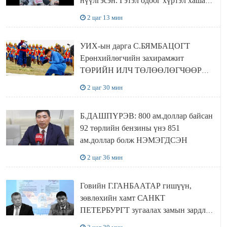
нүүлгэсэн. Гэтэл одоог хүртэл хашаа
байшин ч байхгүй, орон сууц ч
2 цаг 13 мин
байхгүй хаана амьдрахаа мэдэхгүй явж
байна
УИХ-ын дарга С.БЯМБАЦОГТ
Ерөнхийлөгчийн захирамжит
ТӨРИЙН ИЛЧ ТӨЛӨӨЛӨГЧӨӨР
Сутай хайрханы тахилгад оролцжээ
2 цаг 30 мин
Б.ДАШПҮРЭВ: 800 ам.доллар байсан
92 төрлийн бензины үнэ 851
ам.доллар болж НЭМЭГДСЭН
2 цаг 36 мин
Говийн Г.ГАНБААТАР гишүүн,
зөвлөхийн хамт САНКТ
ПЕТЕРБУРГТ зугаалах замын зардлаа
“ИНҮТ” ТӨХХК даажээ