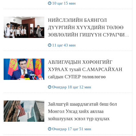
10 цаг 15 мин
НИЙСЛЭЛИЙН БАЯНГОЛ
ДҮҮРГИЙН ХҮҮХДИЙН ТӨЛӨӨ
ЗӨВЛӨЛИЙН ГИШҮҮН СУРАГЧИД
БОЛОВСРОЛЫН ЯАМАНД
11 цаг 43 мин
ЗОЧИЛЛОО
АВЛИГАЧДЫН ХӨРӨНГИЙГ
ХУРААХ тухай С.АМАРСАЙХАН
сайдын СУПЕР төлөвлөгөө
Өчигдөр 18 цаг 12 мин
Зайлшгүй шаардлагатай биш бол
Монгол Улсад хийх аяллаа
хойшлуулах эсвэл түр цуцлах
Өчигдөр 17 цаг 51 мин