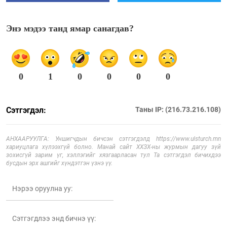
Энэ мэдээ танд ямар санагдав?
0
1
0
0
0
0
Сэтгэгдэл:
Таны IP: (216.73.216.108)
АНХААРУУЛГА: Уншигчдын бичсэн сэтгэгдэлд https://www.ulsturch.mn
хариуцлага хүлээхгүй болно. Манай сайт ХХЗХ-ны журмын дагуу зүй
зохисгүй зарим үг, хэллэгийг хязгаарласан тул Та сэтгэгдэл бичихдээ
бусдын эрх ашгийг хүндэтгэн үзнэ үү.