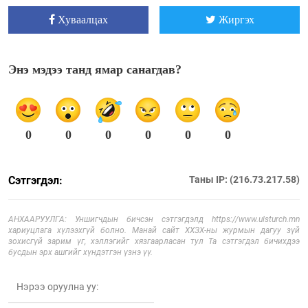
Хуваалцах
Жиргэх
Энэ мэдээ танд ямар санагдав?
0
0
0
0
0
0
Сэтгэгдэл:
Таны IP: (216.73.217.58)
АНХААРУУЛГА: Уншигчдын бичсэн сэтгэгдэлд https://www.ulsturch.mn
хариуцлага хүлээхгүй болно. Манай сайт ХХЗХ-ны журмын дагуу зүй
зохисгүй зарим үг, хэллэгийг хязгаарласан тул Та сэтгэгдэл бичихдээ
бусдын эрх ашгийг хүндэтгэн үзнэ үү.