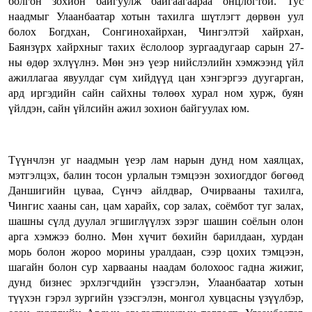
болгон зохион байгуулж байгаагаараа онцлогтой. Тус
наадмыг Улаанбаатар хотын тахилга шүтлэгт дөрвөн уул
болох Богдхан, Сонгинохайрхан, Чингэлтэй хайрхан,
Баянзүрх хайрхныг тахих ёслолоор зургаадугаар сарын 27-
ны өдөр эхлүүлнэ. Мөн энэ үеэр нийслэлийн хэмжээнд үйл
ажиллагаа явуулдаг сүм хийдүүд цан хэнгэргээ дуугарган,
ард иргэдийн сайн сайхны төлөөх хурал ном хурж, буян
үйлдэн, сайн үйлсийн ажил зохион байгуулах юм.
Түүнчлэн уг наадмын үеэр лам нарын дунд ном хаялцах,
мэтгэлцэх, балин тосон урлалын тэмцээн зохиогддог бөгөөд
Даншигийн цуваа, Сүнчэ айлдвар, Очирвааны тахилга,
Чингис хааны сан, цам харайх, сор залах, соёмбот туг залах,
шашны сүлд дуулал эгшиглүүлэх зэрэг шашин соёлын олон
арга хэмжээ болно. Мөн хүчит бөхийн барилдаан, хурдан
морь болон жороо морины уралдаан, сээр цохих тэмцээн,
шагайн болон сур харвааны наадам болохоос гадна жижиг,
дунд бизнес эрхлэгчдийн үзэсгэлэн, Улаанбаатар хотын
түүхэн гэрэл зургийн үзэсгэлэн, монгол хувцасны үзүүлбэр,