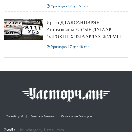
Уржигдар 17 цаг 51 мин
Иргэн Д.ГАЛСАНЦЭРЭН
Автомашины УЛСЫН ДУГААР
ОЛГОХЫГ ХЯЗГААРЛАХ ЖУРМЫГ
ЦУЦЛУУЛАХ санал гаргажээ
Уржигдар 17 цаг 48 мин
Бидний тухай
Редакцын бодлого
Сурталчилгаа байршуулах
Имэйл:
ulsturchagency@gmail.com