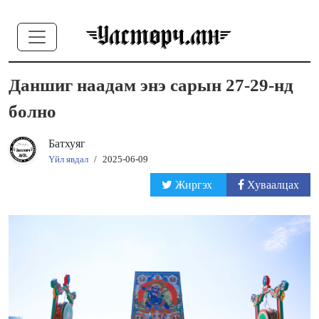
Даншиг наадам энэ сарын 27-29-нд
болно
Батхуяг
Үйл явдал
/
2025-06-09
Жиргэх
Хуваалцах