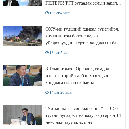
ПЕТЕРБУРГТ зугаалах замын зардлаа
“ИНҮТ” ТӨХХК даажээ
13 цаг 4 мин
ОХУ-ын түлшний хямрал гүнзгийрч,
хамгийн том боловсруулах
үйлдвэрүүд нь хүртэл халдлагын бай
болов
13 цаг 7 мин
З.Төмөртөмөө: Өргөдөл, гомдол
ихсэхэд төрийн албан хаагчдын
хандлага нөлөөлж байна
14 цаг 28 мин
“Хотын дарга сонсож байна” 150150
тусгай дугаарыг наймдугаар сарын 14-
нөөс ажиллуулж эхэлнэ