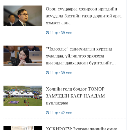
Орон сууцаараа хохирсон иргэдийн
асуудалд Засгийн газар дорвитой арга
хэмжээ авна
11 цаг 39 мин
"Чөлөөлье" санаачилгын хүрээнд
худалдаа, үйлчилгээ эрхлэхэд
шаарддаг давхардсан бүртгэлийг
хүчингүй болгох тогтоолын төслийг
11 цаг 39 мин
баталлаа
Хөлийн голд болдог ТӨМӨР
ЗАМЧДЫН БАЯР НААДАМ
цуцлагдлаа
11 цаг 42 мин
ХОХИРОГЧ: Зургаан жилийн өмнө