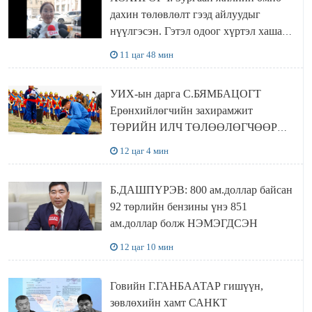
дахин төлөвлөлт гээд айлуудыг
нүүлгэсэн. Гэтэл одоог хүртэл хашаа
байшин ч байхгүй, орон сууц ч
11 цаг 48 мин
байхгүй хаана амьдрахаа мэдэхгүй явж
байна
УИХ-ын дарга С.БЯМБАЦОГТ
Ерөнхийлөгчийн захирамжит
ТӨРИЙН ИЛЧ ТӨЛӨӨЛӨГЧӨӨР
Сутай хайрханы тахилгад оролцжээ
12 цаг 4 мин
Б.ДАШПҮРЭВ: 800 ам.доллар байсан
92 төрлийн бензины үнэ 851
ам.доллар болж НЭМЭГДСЭН
12 цаг 10 мин
Говийн Г.ГАНБААТАР гишүүн,
зөвлөхийн хамт САНКТ