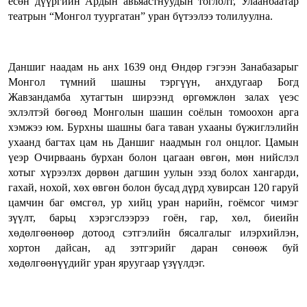
есөн дүүргийн Ардын авьяастнуудын тоглолт, Улаанбаатар
театрын “Монгол туургатан” уран бүтээлээ толилуулна.
Даншиг наадам нь анх 1639 онд Өндөр гэгээн Занабазарыг
Монгол түмний шашны тэргүүн, анхдугаар Богд
Жавзандамба хутагтын ширээнд өргөмжлөн залах үеэс
эхлэлтэй бөгөөд Монголын шашин соёлын томоохон арга
хэмжээ юм. Бурхны шашны бага таван ухааны бүжиглэлийн
ухаанд багтах цам нь Даншиг наадмын гол онцлог. Цамын
үеэр Очирваань бурхан болон цагаан өвгөн, мөн нийслэл
хотыг хүрээлэх дөрвөн дагшин уулын эзэд болох хангарди,
гахай, нохой, хөх өвгөн болон бусад дүрд хувирсан 120 гаруй
цамчин баг өмсгөл, ур хийц уран нарийн, гоёмсог чимэг
зүүлт, барьц хэрэгслээрээ гоён, гар, хөл, биеийн
хөдөлгөөнөөр дотоод сэтгэлийн бясалгалыг илэрхийлэн,
хортон дайсан, ад зэтгэрийг даран сөнөөж буй
хөдөлгөөнүүдийг уран яруугаар үзүүлдэг.