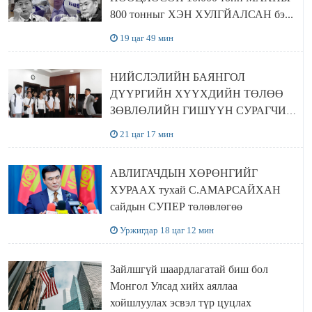
800 тонныг ХЭН ХУЛГЙАЛСАН бэ...
19 цаг 49 мин
НИЙСЛЭЛИЙН БАЯНГОЛ
ДҮҮРГИЙН ХҮҮХДИЙН ТӨЛӨӨ
ЗӨВЛӨЛИЙН ГИШҮҮН СУРАГЧИД
БОЛОВСРОЛЫН ЯАМАНД
21 цаг 17 мин
ЗОЧИЛЛОО
АВЛИГАЧДЫН ХӨРӨНГИЙГ
ХУРААХ тухай С.АМАРСАЙХАН
сайдын СУПЕР төлөвлөгөө
Уржигдар 18 цаг 12 мин
Зайлшгүй шаардлагатай биш бол
Монгол Улсад хийх аяллаа
хойшлуулах эсвэл түр цуцлах