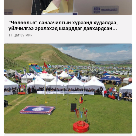
"Чөлөөлье" санаачилгын хүрээнд худалдаа,
үйлчилгээ эрхлэхэд шаарддаг давхардсан
бүртгэлийг хүчингүй болгох тогтоолын төслийг
11 цаг 39 мин
баталлаа