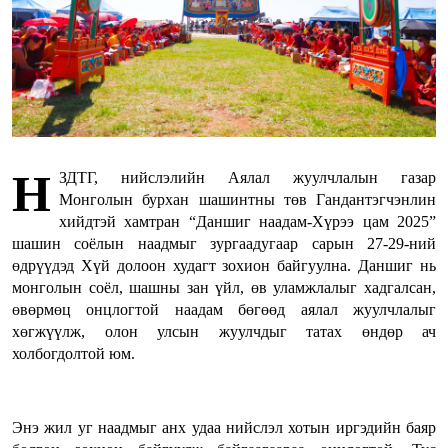
Н
ЗДТГ, нийслэлийн Аялал жуулчлалын газар
Монголын бурхан шашинтны төв Гандантэгчэнлин
хийдтэй хамтран “Даншиг наадам-Хүрээ цам 2025”
шашин соёлын наадмыг зургаадугаар сарын 27-29-ний
өдрүүдэд Хүй долоон худагт зохион байгуулна. Даншиг нь
монголын соёл, шашны зан үйл, өв уламжлалыг хадгалсан,
өвөрмөц онцлогтой наадам бөгөөд аялал жуулчлалыг
хөгжүүлж, олон улсын жуулчдыг татах өндөр ач
холбогдолтой юм.
Энэ жил уг наадмыг анх удаа нийслэл хотын иргэдийн баяр