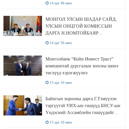
14 цаг 48 мин
МОНГОЛ УЛСЫН ШАДАР САЙД,
УЛСЫН ОНЦГОЙ КОМИССЫН
ДАРГА Н.НОМТОЙБАЯР
ӨМНӨГОВЬ АЙМАГТ
14 цаг 56 мин
АЖИЛЛАЛАА
Монголбанк “Койн Инвест Траст”
компанитай дурсгалын зоосны шинэ
төслүүд хэрэгжүүлнэ
15 цаг 16 мин
Байнгын хорооны дарга Г.Тэмүүлэн
тэргүүтэй УИХ-ын гишүүд БНСУ-ын
Үндэсний Ассамблейн гишүүдийг
хүлээн авч уулзав
15 цаг 18 мин