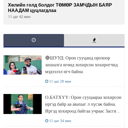
Хөлийн голд болдог ТӨМӨР ЗАМЧДЫН БАЯР
НААДАМ цуцлагдлаа
11 цаг 42 мин
🔴ШУУД: Орон сууцанд орохоор
захиалга өгөөд хохирсон хохирогчид
мэдээлэл өгч байна
11 цаг 28 мин
О.БАТХҮҮ: Орон сууцаараа хохирсон
иргэд байр аа авахыг л хүсэж байна.
Иргэд хохироод байгаа учраас Засгийн
газар доривтой арга хэмжээ авч
11 цаг 34 мин
ажиллана