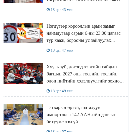
18 цаг 43 мин
Нэгдүгээр хорооллын арын замыг
наймдугаар сарын 6-ны 23:00 цагаас
түр хааж, борооны ус зайлуулах
шугамын хөндлөн сэтэлгээ хийнэ
18 цаг 47 мин
Хууль зүй, дотоод хэргийн сайдын
багцын 2027 оны төсвийн төслийн
олон нийтийн хэлэлцүүлгийг зохион
байгууллаа
18 цаг 49 мин
Татварын өртэй, шатахуун
импортлогч 142 ААН-ийн дансыг
битүүмжлэхгүй
18 цаг 57 мин