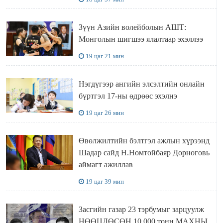
Зүүн Азийн волейболын АШТ:
Монголын шигшээ ялалтаар эхэллээ
19 цаг 21 мин
Нэгдүгээр ангийн элсэлтийн онлайн
бүртгэл 17-ны өдрөөс эхэлнэ
19 цаг 26 мин
Өвөлжилтийн бэлтгэл ажлын хүрээнд
Шадар сайд Н.Номтойбаяр Дорноговь
аймагт ажиллав
19 цаг 39 мин
Засгийн газар 23 тэрбумыг зарцуулж
НӨӨЦЛӨСӨН 10.000 тонн МАХНЫ