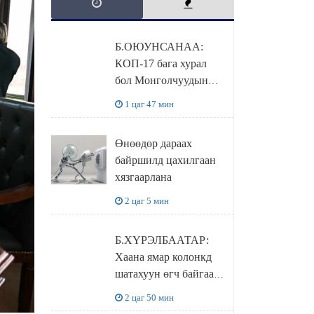
Б.ОЮУНСАНАА:
КОП-17 бага хурал
бол Монголчуудын
байгаль дэлхийгээ
1 цаг 47 мин
хамгаалж байгаа
бодлого шийдвэрийг
Өнөөдөр дараах
ДЭЛХИЙД
байршилд цахилгаан
СУРТАЛЧИЛАХ гол
хязгаарлана
бодлого
2 цаг 5 мин
Б.ХҮРЭЛБААТАР:
Хаана ямар колонкд
шатахуун өгч байгаа,
дараалал ямар байгааг
2 цаг 50 мин
"BENZIN.MN”