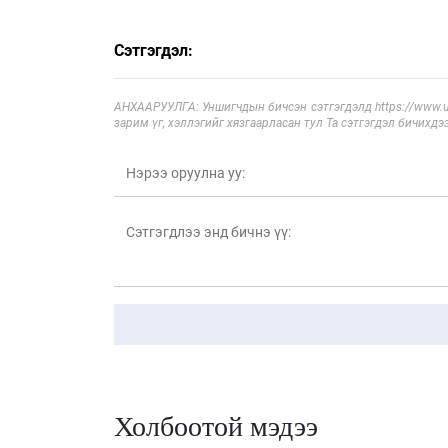
Сэтгэгдэл:
АНХААРУУЛГА: Уншигчдын бичсэн сэтгэгдэлд https://www.ul
зарим үг, хэллэгийг хязгаарласан тул Та сэтгэгдэл бичихдэ
Холбоотой мэдээ