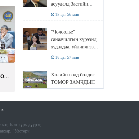
асуудалд Засгийн
газар дорвитой арга
18 цаг 56 мин
хэмжээ авна
"Чөлөөлье"
санаачилгын хүрээнд
худалдаа, үйлчилгээ
эрхлэхэд шаарддаг
18 цаг 57 мин
давхардсан
бүртгэлийг хүчингүй
Хөлийн голд болдог
СОН
болгох тогтоолын
ТӨМӨР ЗАМЧДЫН
төслийг баталлаа
АА
БАЯР НААДАМ
цуцлагдлаа
19 цаг 0 мин
ах
ХОХИРОГЧ: Зургаан
 хот, Баянзүрх дүүрэг,
жилийн өмнө дахин
давхар, "Улстөрч
төлөвлөлт гээд