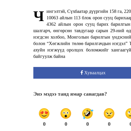
Ч
ингэлтэй, Сүхбаатар дүүргийн 158 га, 2
10063 айлын 113 блок орон сууц барихаа
4362 айлын орон сууц барих барилгын 
шалгарч, өнгөрсөн тавдугаар сарын 29-ний ө
нэгдсэн холбоо, Монголын барилгын үндэсний
болон “Хөгжлийн төлөө барилгачдын нэгдэл” Т
ахуйн нэгжүүд оролцох боломжийг хангаагүй
байгуулж байна
Хуваалцах
Энэ мэдээ танд ямар санагдав?
0
0
0
0