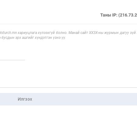
Таны IP: (216.73.
sturch.mn хариуцлага хүлээхгүй болно. Манай сайт ХХЗХ-ны журмын дагуу зүй
э бусдын эрх ашгийг хүндэтгэн үзнэ үү.
Илгээх