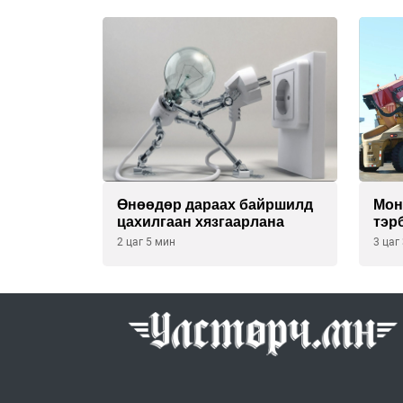
Өнөөдөр дараах байршилд
Мон
цахилгаан хязгаарлана
тэр
2 цаг 5 мин
3 цаг