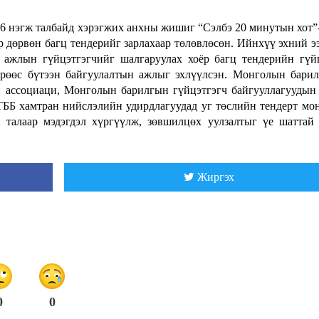
206 нэгж талбайд хэрэгжих анхны жишиг “Сэлбэ 20 минутын хот”
р дөрвөн багц тендерийг зарлахаар төлөвлөсөн. Ийнхүү эхний 
ажлын гүйцэтгэгчийг шалгаруулах хоёр багц тендерийн гүй
дрөөс бүтээн байгуулалтын ажлыг эхлүүлсэн. Монголын бари
 ассоциаци, Монголын барилгын гүйцэтгэгч байгууллагуудын
ББ хамтран нийслэлийн удирдлагуудад уг төслийн тендерт мо
 талаар мэдэгдэл хүргүүлж, зөвшилцөх уулзалтыг үе шаттай
Жиргэх
0
0