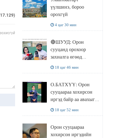
чөлөөллөө
үүлшинэ, бороо
орохгүй
217.129)
4 цаг 30 мин
 зохисгүй
🔴ШУУД: Орон
сууцанд орохоор
захиалга өгөөд
хохирсон хохирогчид
18 цаг 46 мин
мэдээлэл өгч байна
О.БАТХҮҮ: Орон
сууцаараа хохирсон
иргэд байр аа авахыг л
хүсэж байна. Иргэд
18 цаг 52 мин
хохироод байгаа
учраас Засгийн газар
Орон сууцаараа
доривтой арга хэмжээ
хохирсон иргэдийн
авч ажиллана