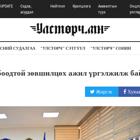
UPDATE
Сэдэв,
Нийтлэл
Ярилцлага
Амжилтын
Онцл
асуудал
түүх
улстө
СНИЙ СУДАЛГАА
"УЛСТӨРЧ" СЭТГҮҮЛ
"УЛСТӨРЧ" СОНИН
оодтой зөвшилцөх ажил үргэлжилж ба
Жиргэх
Хуваа