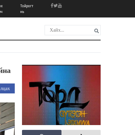
ох
Тойрогт
рч
нь
йна
лцах