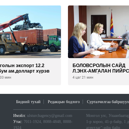
голын экспорт 12.2
БОЛОВСРОЛЫН САЙД
бум ам.долларт хүрэв
Л.ЭНХ-АМГАЛАН ПИЙР
КОМПАНИЙН
 33 мин
4 цаг 21 мин
УДИРДЛАГАТАЙ УУЛЗЛ
Бидний тухай
Редакцын бодлого
Сурталчилгаа байршуул
Имэйл:
ulsturchagency@gmail.com
Монгол улс, Улаанбаатар
Утас:
7011-1924, 8088-4848, 8888-
1-р хороо, 41-р байр, 1 
1924
агентлаг"-ийн байр