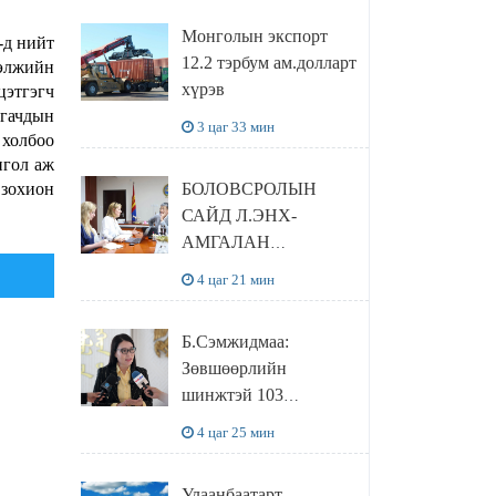
сайтаас харах
Монголын экспорт
-д нийт
боломжтой
12.2 тэрбум ам.долларт
ээлжийн
хүрэв
цэтгэгч
лгачдын
3 цаг 33 мин
 холбоо
нгол аж
 зохион
БОЛОВСРОЛЫН
САЙД Л.ЭНХ-
АМГАЛАН
ПИЙРСОН
4 цаг 21 мин
КОМПАНИЙН
УДИРДЛАГАТАЙ
Б.Сэмжидмаа:
УУЛЗЛАА
Зөвшөөрлийн
шинжтэй 103
бүртгэлээс
4 цаг 25 мин
нийслэлийн бизнес
эрхлэгчдийг
Улаанбаатарт