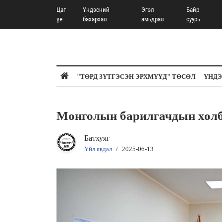
Цаг
Үндэсний
Эгэл
Байр
үе
бахархал
амьдрал
суурь
"ТӨРД ЗҮТГЭСЭН ЭРХМҮҮД" ТӨСӨЛ
ҮНДЭ
Монголын барилгачдын холб
Батхуяг
Үйл явдал
/
2025-06-13