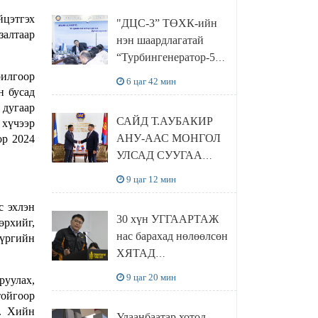
“Чингис хаан
йцэтгэх
"ДЦС-3” ТӨХК-ийн
баялгийн сан нэгдэл”
залтаар
нэн шаардлагатай
ХХК-тай хамтран
“Турбингенератор-5”-
хэрэгжүүлнэ
ын шинэчлэлийн
рилгоор
6 цаг 42 мин
төсвийг
н бусад
 дугаар
шийдвэрлэхээр болов
САЙД Т.АУБАКИР
хүчээр
АНУ-ААС МОНГОЛ
ор 2024
УЛСАД СУУГАА
ЭЛЧИН САЙД
9 цаг 12 мин
РИЧАРД
БУАНГАНЫГ
с эхлэн
30 хүн УГГААРТАЖ
өрхийг,
ХҮЛЭЭН АВЧ
нас барахад нөлөөлсөн
үүргийн
УУЛЗЛАА
ХЯТАД
барьцалдуулагчийг
9 цаг 20 мин
руулах,
Ц.ЭРДЭНЭБАЯР
тойгоор
захирал дахин
. Хийн
Улаанбаатар хотод