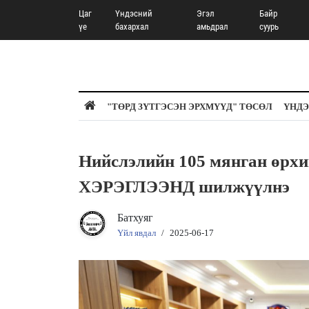
Цаг
Үндэсний
Эгэл
Байр
үе
бахархал
амьдрал
суурь
"ТӨРД ЗҮТГЭСЭН ЭРХМҮҮД" ТӨСӨЛ
ҮНДЭ
Нийслэлийн 105 мянган ө
ХЭРЭГЛЭЭНД шилжүүлнэ
Батхуяг
Үйл явдал
/
2025-06-17