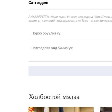
Сэтгэгдэл:
АНХААРУУЛГА: Уншигчдын бичсэн сэтгэгдэлд https://www.ul
зарим үг, хэллэгийг хязгаарласан тул Та сэтгэгдэл бичихдэ
Холбоотой мэдээ