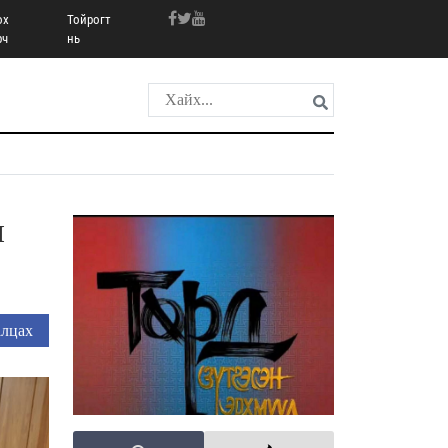
ох
Тойрогт
рч
нь
Й
лцах