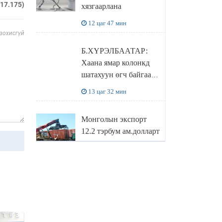
217.175)
хязгаарлана
бодлого
12 цаг 47 мин
 зохисгүй
Б.ХҮРЭЛБААТАР:
Хаана ямар колонкд
шатахуун өгч байгаа,
дараалал ямар байгааг
13 цаг 32 мин
"BENZIN.MN”
сайтаас харах
Монголын экспорт
боломжтой
12.2 тэрбум ам.долларт
хүрэв
14 цаг 16 мин
БОЛОВСРОЛЫН
САЙД Л.ЭНХ-
АМГАЛАН