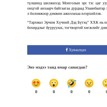
түлшинд шилжихэд Монголын эрс тэс цаг уур
онцгой анхаарч байгаагаа дурдаад Улаанбаатар 
л боломжоор дэмжин ажиллахаа илэрхийлэв.
“Тархмал Эрчим Хүчний Дэд Бүтэц” ХХК нь ний
бохирдлыг бууруулах, тогтвортой хөгжлийг дэм
Хуваалцах
Энэ мэдээ танд ямар санагдав?
0
0
0
0