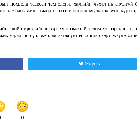
ын нөхцөлд таарсан технологи, хамгийн чухал нь аюулгүй 
хот хамтын ажиллагаанд нээлттэй бөгөөд хууль эрх зүйн хүрээн
слэлийн иргэдийг цэвэр, хүртээмжтэй эрчим хүчээр хангах, 
жих зорилгоор үйл ажиллагаагаа үе шаттайгаар хэрэгжүүлж байн
Жиргэх
0
0