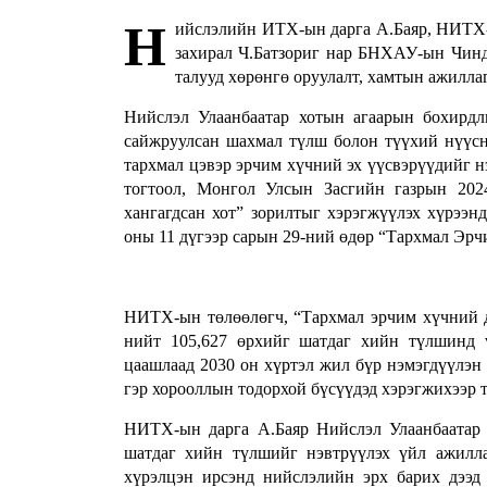
Н
ийслэлийн ИТХ-ын дарга А.Баяр, НИТХ-
захирал Ч.Батзориг нар БНХАУ-ын Чинд
талууд хөрөнгө оруулалт, хамтын ажилла
Нийслэл Улаанбаатар хотын агаарын бохирдл
сайжруулсан шахмал түлш болон түүхий нүүсни
тархмал цэвэр эрчим хүчний эх үүсвэрүүдийг н
тогтоол, Монгол Улсын Засгийн газрын 202
хангагдсан хот” зорилтыг хэрэгжүүлэх хүрээн
оны 11 дүгээр сарын 29-ний өдөр “Тархмал Эр
НИТХ-ын төлөөлөгч, “Тархмал эрчим хүчний д
нийт 105,627 өрхийг шатдаг хийн түлшинд ү
цаашлаад 2030 он хүртэл жил бүр нэмэгдүүлэн
гэр хорооллын тодорхой бүсүүдэд хэрэгжихээр т
НИТХ-ын дарга А.Баяр Нийслэл Улаанбаатар х
шатдаг хийн түлшийг нэвтрүүлэх үйл ажилла
хүрэлцэн ирсэнд нийслэлийн эрх барих дээ