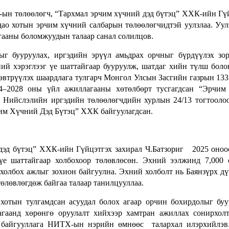
ын төлөөлөгч, “Тархмал эрчим хүчний дэд бүтэц” ХХК-ийн Гү
ао хотын эрчим хүчний салбарын төлөөлөгчидтэй уулзлаа. Уул
гааны боломжуудын талаар санал солилцов.
ыг бууруулах, иргэдийн эрүүл амьдрах орчныг бүрдүүлэх зо
й хэрэглээг үе шаттайгаар бууруулж, шатдаг хийн түлш боло
эвтрүүлэх шаардлага тулгарч Монгол Улсын Засгийн газрын 133
4–2028 оны үйл ажиллагааны хөтөлбөрт тусгагдсан “Эрчим 
д Нийслэлийн иргэдийн төлөөлөгчдийн хурлын 24/13 тогтооло
чим Хүчний Дэд Бүтэц” ХХК байгуулагдсан.
эд бүтэц” ХХК-ийн Гүйцэтгэх захирал Ч.Батзориг 2025 оноо
е шаттайгаар холбохоор төлөвлөсөн. Эхний ээлжинд 7,000 
 холбох ажлыг зохион байгуулна. Эхний холболт нь Баянзүрх д
өлөвлөгдөж байгаа талаар танилцууллаа.
отын тулгамдсан асуудал болох агаар орчин бохирдолыг буу
гаанд хөрөнгө оруулалт хийхээр хамтран ажиллах сонирхол
д байгууллага НИТХ-ын нэрийн өмнөөс талархал илэрхийлэв