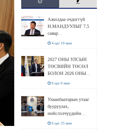
Ажилдаа очдоггүй
Н.МАНДУУЛЫГ 7,5
саяар
УРАМШУУЛЖЭЭ
4 цаг 19 мин
2027 ОНЫ УЛСЫН
ТӨСВИЙН ТӨСӨЛ
БОЛОН 2026 ОНЫ
ТӨСВИЙН
6 цаг 6 мин
ТОДОТГОЛЫН
ТӨСЛИЙН ОЛОН
Улаанбаатарын утааг
НИЙТИЙН
бууруулах,
ХЭЛЭЛЦҮҮЛЭГ
нийслэлчүүдийн
БОЛЛОО
эрүүл мэндийг
6 цаг 35 мин
хамгаалах төслийг