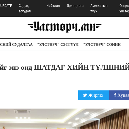
UPDATE
Сэдэв,
Нийтлэл
Ярилцлага
Амжилтын
Онцл
асуудал
түүх
улстө
СНИЙ СУДАЛГАА
"УЛСТӨРЧ" СЭТГҮҮЛ
"УЛСТӨРЧ" СОНИН
рхийг энэ онд ШАТДАГ ХИЙН ТҮЛШНИ
Жиргэх
Хуваа