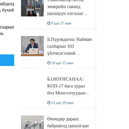
худалдаж авахаар
байдалд
зөөврийн саванд
болжээ
д бүхий
шатахуун олгохыг
хязгаарласан бол орон
9 цаг 37 мин
агаарын
нутагт ийм хориг
а.
мөрдөгдөхгүй
Б.Пүрэвдагва: Найман
салбарын 103
үйлчилгээний
бүртгэлийг
10 цаг 15 мин
цуцалснаар бизнес
эрхлэхэд таатай
Б.ОЮУНСАНАА:
нөхцөл бүрдэнэ
КОП-17 бага хурал
бол Монголчуудын
байгаль дэлхийгээ
12 цаг 29 мин
хамгаалж байгаа
бодлого шийдвэрийг
Өнөөдөр дараах
ДЭЛХИЙД
байршилд цахилгаан
СУРТАЛЧИЛАХ гол