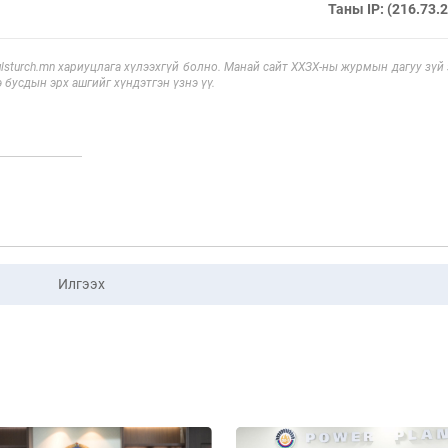
Таны IP: (216.73.
sturch.mn хариуцлага хүлээхгүй болно. Манай сайт ХХЗХ-ны журмын дагуу зүй
э бусдын эрх ашгийг хүндэтгэн үзнэ үү.
Илгээх