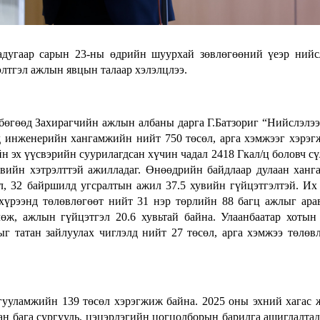
адугаар сарын 23-ны өдрийн шуурхай зөвлөгөөний үеэр ний
лтгэл ажлын явцын талаар хэлэлцлээ.
бөгөөд Захирагчийн ажлын албаны дарга Г.Батзориг “Нийслэлээ
 инженерийн хангамжийн нийт 750 төсөл, арга хэмжээг хэрэг
н эх үүсвэрийн суурилагдсан хүчин чадал 2418 Гкал/ц боловч с
хувийн хэтрэлттэй ажилладаг. Өнөөдрийн байдлаар дулаан хан
, 32 байршилд угсралтын ажил 37.5 хувийн гүйцэтгэлтэй. Их 
хүрээнд төлөвлөгөөт нийт 31 нэр төрлийн 88 багц ажлыг ара
өж, ажлын гүйцэтгэл 20.6 хувьтай байна. Улаанбаатар хоты
ыг татан зайлуулах чиглэлд нийт 27 төсөл, арга хэмжээ төлөв
гууламжийн 139 төсөл хэрэгжиж байна. 2025 оны эхний хагас
ван бага сургууль, цэцэрлэгийн цогцолборын барилга ашиглалтад