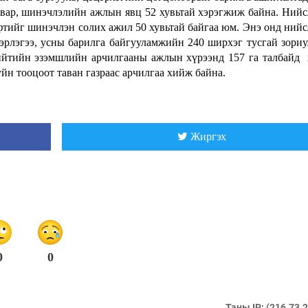
свар, шинэчлэлийн ажлын явц 52 хувьтай хэрэгжиж байна. Ний
фтийг шинэчлэн солих ажил 50 хувьтай байгаа юм. Энэ онд ний
вэрлэгээ, усны барилга байгууламжийн 240 ширхэг тусгай зори
йтийн эзэмшлийн арчилгааны ажлын хүрээнд 157 га талбайд
н тооцоот таван газраас арчилгаа хийж байна.
Жиргэх
0
0
Таны IP: (216.73.