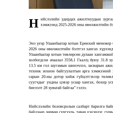
Н
ийслэлийн удирдах ажилтнуудын зурга
хэмжээнд 2025-2026 оны өвөлжилтийн бэ
Энэ үеэр Улаанбаатар хотын Ерөнхий менежер 
2026 оны өвөлжилтийн бэлтгэл хангах хүрээнд
Улаанбаатар хотын төвлөрсөн дулаан хангамжий
холбогдсон ачаалал 3558,1 Гкал/ц буюу 31.8 
13.5 км гол шугамын шинэчлэл, засварын ажил
техник зохион байгуулалтын арга хэмжээний 
сарын 20-ны дотор хийж гүйцэтгэхээр төлөвл
суугчдыг ундны цэвэр усаар хангах, бохир ус
биелэлт 28 хувьтай байгаа” гэлээ.
Нийслэлийн боловсролын салбарт барилга бай
байдлаар дөрвөн сургууль, таван цэцэрлэг, гур