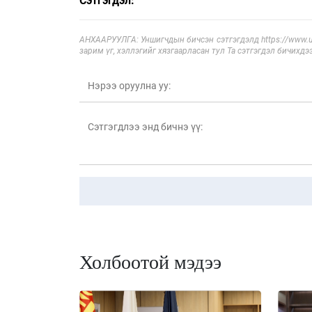
Сэтгэгдэл:
АНХААРУУЛГА: Уншигчдын бичсэн сэтгэгдэлд https://www.ul
зарим үг, хэллэгийг хязгаарласан тул Та сэтгэгдэл бичихдэ
Холбоотой мэдээ