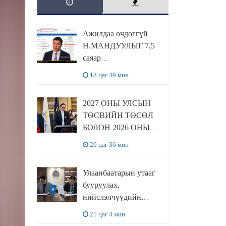
Ажилдаа очдоггүй
Н.МАНДУУЛЫГ 7,5
саяар
УРАМШУУЛЖЭЭ
18 цаг 49 мин
2027 ОНЫ УЛСЫН
ТӨСВИЙН ТӨСӨЛ
БОЛОН 2026 ОНЫ
ТӨСВИЙН
20 цаг 36 мин
ТОДОТГОЛЫН
ТӨСЛИЙН ОЛОН
Улаанбаатарын утааг
НИЙТИЙН
бууруулах,
ХЭЛЭЛЦҮҮЛЭГ
нийслэлчүүдийн
БОЛЛОО
эрүүл мэндийг
21 цаг 4 мин
хамгаалах төслийг