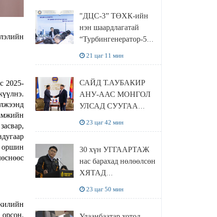
“Чингис хаан
"ДЦС-3” ТӨХК-ийн
баялгийн сан нэгдэл”
нэн шаардлагатай
ХХК-тай хамтран
слэлийн
“Турбингенератор-5”-
хэрэгжүүлнэ
ын шинэчлэлийн
21 цаг 11 мин
төсвийг
шийдвэрлэхээр болов
САЙД Т.АУБАКИР
с 2025-
жүүлнэ.
АНУ-ААС МОНГОЛ
үлжээнд
УЛСАД СУУГАА
гамжийн
ЭЛЧИН САЙД
23 цаг 42 мин
засвар,
РИЧАРД
вдугаар
БУАНГАНЫГ
н оршин
30 хүн УГГААРТАЖ
ХҮЛЭЭН АВЧ
лөснөөс
нас барахад нөлөөлсөн
УУЛЗЛАА
ХЯТАД
барьцалдуулагчийг
23 цаг 50 мин
Ц.ЭРДЭНЭБАЯР
 жилийн
захирал дахин
 орсон.
Улаанбаатар хотод