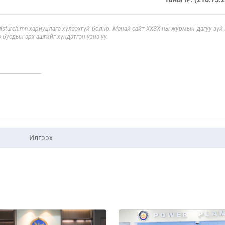
sturch.mn хариуцлага хүлээхгүй болно. Манай сайт ХХЗХ-ны журмын дагуу зүй
э бусдын эрх ашгийг хүндэтгэн үзнэ үү.
Илгээх