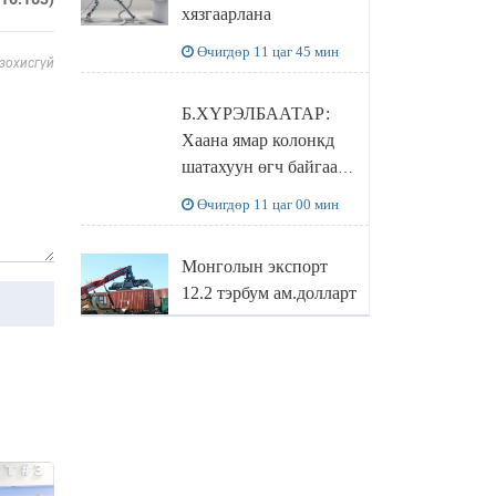
хязгаарлана
бодлого
Өчигдөр 11 цаг 45 мин
 зохисгүй
Б.ХҮРЭЛБААТАР:
Хаана ямар колонкд
шатахуун өгч байгаа,
дараалал ямар байгааг
Өчигдөр 11 цаг 00 мин
"BENZIN.MN”
сайтаас харах
Монголын экспорт
боломжтой
12.2 тэрбум ам.долларт
хүрэв
Өчигдөр 10 цаг 16 мин
БОЛОВСРОЛЫН
САЙД Л.ЭНХ-
АМГАЛАН