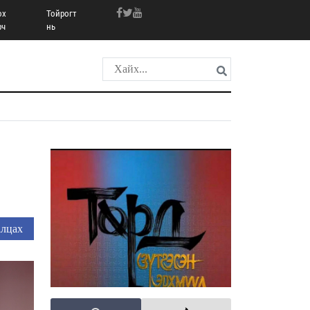
ох
Тойрогт
рч
нь
лцах