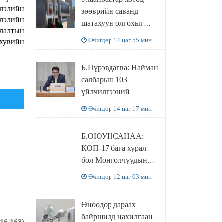
худалдаж авахаар
слэлийн
зөөврийн саванд
болжээ
слэлийн
шатахуун олгохыг
улалтын
хязгаарласан бол орон
Өчигдөр 14 цаг 55 мин
 хувийн
нутагт ийм хориг
мөрдөгдөхгүй
Б.Пүрэвдагва: Найман
салбарын 103
үйлчилгээний
бүртгэлийг
Өчигдөр 14 цаг 17 мин
цуцалснаар бизнес
эрхлэхэд таатай
Б.ОЮУНСАНАА:
нөхцөл бүрдэнэ
КОП-17 бага хурал
бол Монголчуудын
байгаль дэлхийгээ
Өчигдөр 12 цаг 03 мин
хамгаалж байгаа
бодлого шийдвэрийг
Өнөөдөр дараах
ДЭЛХИЙД
байршилд цахилгаан
СУРТАЛЧИЛАХ гол
216.163)