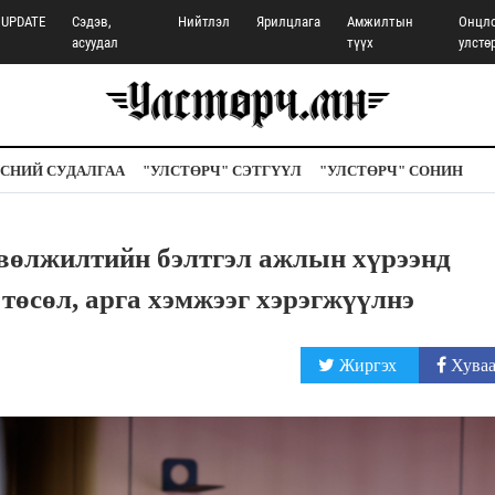
UPDATE
Сэдэв,
Нийтлэл
Ярилцлага
Амжилтын
Онцл
асуудал
түүх
улстө
СНИЙ СУДАЛГАА
"УЛСТӨРЧ" СЭТГҮҮЛ
"УЛСТӨРЧ" СОНИН
вөлжилтийн бэлтгэл ажлын хүрээнд
төсөл, арга хэмжээг хэрэгжүүлнэ
Жиргэх
Хуваа