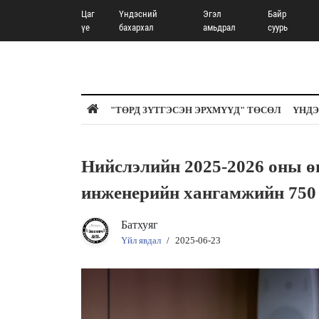
Цаг
Үндэсний
Эгэл
Байр
үе
бахархал
амьдрал
суурь
"ТӨРД ЗҮТГЭСЭН ЭРХМҮҮД" ТӨСӨЛ
ҮНДЭ
Нийслэлийн 2025-2026 оны ө
инженерийн хангамжийн 750 
Батхуяг
Үйл явдал
/
2025-06-23