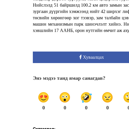
Нийслэлд 51 байршилд 100.2 км авто замын за
зургаан дүүргийн хэмжээнд нийт 42 ширхэг ли
төсвийн хөрөнгөөр хог тээвэр, зам талбайн цэ
машин механизмын парк шинэчлэлт хийнэ. Ни
хэвшлийн 17 ААНБ, орон нутгийн өмчит аж ахуй
Хуваалцах
Энэ мэдээ танд ямар санагдав?
0
0
0
0