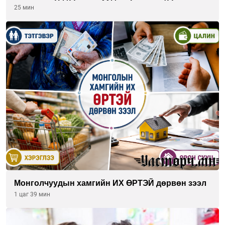
өрнүүлж байна
25 мин
Монголчуудын хамгийн ИХ ӨРТЭЙ дөрвөн зээл
1 цаг 39 мин