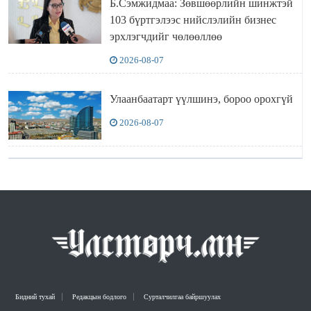
Б.Сэмжидмаа: Зөвшөөрлийн шинжтэй
103 бүртгэлээс нийслэлийн бизнес
эрхлэгчдийг чөлөөллөө
2026-08-07
Улаанбаатарт үүлшинэ, бороо орохгүй
2026-08-07
Бидний тухай
Редакцын бодлого
Сурталчилгаа байршуулах