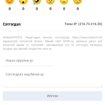
0
0
0
0
0
0
Сэтгэгдэл:
Таны IP: (216.73.216.20)
АНХААРУУЛГА: Уншигчдын бичсэн сэтгэгдэлд https://www.ulsturch.mn
хариуцлага хүлээхгүй болно. Манай сайт ХХЗХ-ны журмын дагуу зүй
зохисгүй зарим үг, хэллэгийг хязгаарласан тул Та сэтгэгдэл бичихдээ
бусдын эрх ашгийг хүндэтгэн үзнэ үү.
Илгээх