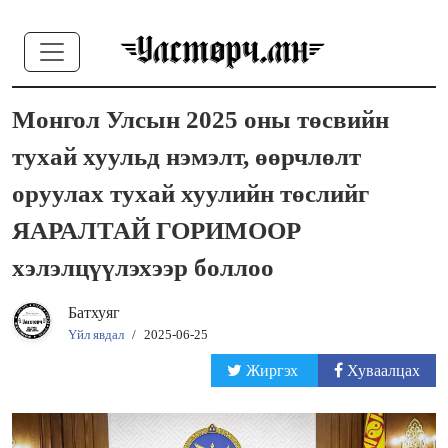
Монгол Улсын 2025 оны төсвийн
тухай хуульд нэмэлт, өөрчлөлт
оруулах тухай хуулийн төслийг
ЯАРАЛТАЙ ГОРИМООР
хэлэлцүүлэхээр боллоо
Батхуяг
Үйл явдал
/
2025-06-25
Жиргэх
Хуваалцах