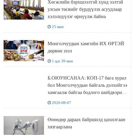
Хөгжлийн бэрхшээлтэй хүнд ээлтэй
улсын төсвийг бүрдүүлэх асуудлаар
хэлэлцүүлэг өрнүүлж байна
25 мин
Монголчуудын хамгийн ИХ ӨРТЭЙ
дөрвөн зээл
1 цаг 39 мин
Б.ОЮУНСАНАА: КОП-17 бага хурал
бол Монголчуудын байгаль дэлхийгээ
хамгаалж байгаа бодлого шийдвэрийг
ДЭЛХИЙД СУРТАЛЧИЛАХ гол
2026-08-07
бодлого
Өнөөдөр дараах байршилд цахилгаан
хязгаарлана