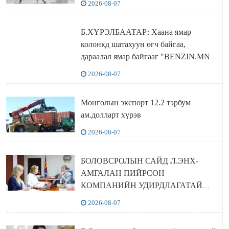
2026-08-07
Б.ХҮРЭЛБААТАР: Хаана ямар
колонкд шатахуун өгч байгаа,
дараалал ямар байгааг "BENZIN.MN”
сайтаас харах боломжтой
2026-08-07
Монголын экспорт 12.2 тэрбум
ам.долларт хүрэв
2026-08-07
БОЛОВСРОЛЫН САЙД Л.ЭНХ-
АМГАЛАН ПИЙРСОН
КОМПАНИЙН УДИРДЛАГАТАЙ
УУЛЗЛАА
2026-08-07