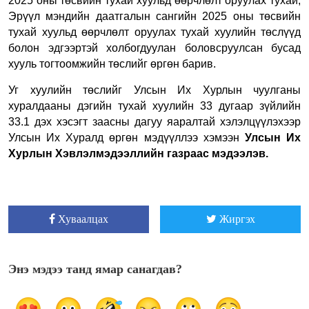
2025 оны төсвийн тухай хуульд өөрчлөлт оруулах тухай,
Эрүүл мэндийн даатгалын сангийн 2025 оны төсвийн
тухай хуульд өөрчлөлт оруулах тухай хуулийн төслүүд
болон эдгээртэй холбогдуулан боловсруулсан бусад
хууль тогтоомжийн төслийг өргөн барив.
Уг хуулийн төслийг Улсын Их Хурлын чуулганы
хуралдааны дэгийн тухай хуулийн 33 дугаар зүйлийн
33.1 дэх хэсэгт заасны дагуу яаралтай хэлэлцүүлэхээр
Улсын Их Хуралд өргөн мэдүүллээ хэмээн
Улсын Их
Хурлын Хэвлэлмэдээллийн газраас мэдээлэв.
Хуваалцах
Жиргэх
Энэ мэдээ танд ямар санагдав?