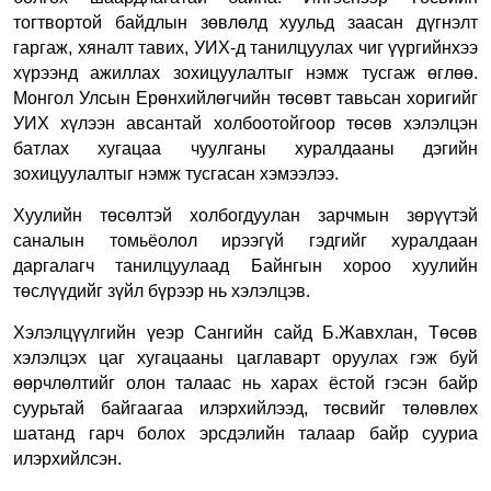
тогтвортой байдлын зөвлөлд хуульд заасан дүгнэлт
гаргаж, хяналт тавих, УИХ-д танилцуулах чиг үүргийнхээ
хүрээнд ажиллах зохицуулалтыг нэмж тусгаж өглөө.
Монгол Улсын Ерөнхийлөгчийн төсөвт тавьсан хоригийг
УИХ хүлээн авсантай холбоотойгоор төсөв хэлэлцэн
батлах хугацаа чуулганы хуралдааны дэгийн
зохицуулалтыг нэмж тусгасан хэмээлээ
.
Хуулийн төсөлтэй холбогдуулан зарчмын зөрүүтэй
саналын томьёолол ирээгүй гэдгийг хуралдаан
даргалагч танилцуулаад Байнгын хороо хуулийн
төслүүдийг зүйл бүрээр нь хэлэлцэв.
Хэлэлцүүлгийн үеэр Сангийн сайд Б.Жавхлан, Төсөв
хэлэлцэх цаг хугацааны цаглаварт оруулах гэж буй
өөрчлөлтийг олон талаас нь харах ёстой гэсэн байр
суурьтай байгаагаа илэрхийлээд, төсвийг төлөвлөх
шатанд гарч болох эрсдэлийн талаар байр сууриа
илэрхийлсэн
.