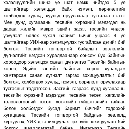
хэлэлцүүлгийн шинэ үе шат нэмж нийтдээ 5 үе
шаттайгаар хэлэлцдэг байх нэмэлт, өөрчлөлтийг
холбогдох хуульд хуульд оруулахаар тусгалаа гэлээ.
Мөн дунд хугацааны төсвийн хүрээний мэдэгдэл нь
дараа жилийн макро эдийн засаг, төсвийн үндсэн
үзүүлэлт болох чухал баримт бичиг учраас 4 үе
шаттайгаар УИХ-аар хэлэлцүүлэх тусгайлсан дэгийг бий
болгож Төсвийн тогтвортой байдлын зөвлөлийн
дүгнэлтийг нэгдсэн хуралдаанаар сонсож бүх байнгын
хороодоор хэлэлцэж санал, дүгнэлтээ Төсвийн байнгын
хороо, Эдийн засгийн байнгын хороо хуралдаж
хамтарсан санал дүгнэлт гаргах зохицуулалтыг бий
болгож, холбогдох хуульд нэмэлт, өөрчлөлт оруулахаар
тусгасныг тодотгосон. Засгийн газраас дунд хугацааны
төсвийн хүрээний мэдэгдэл, төсвийн төсөл, хөгжлийн
төлөвлөгөөний төсөл, хөгжлийн гүйцэтгэлийн тайлан
болон холбогдох бусад баримт бичгийг тодорхой
хугацаанд Төсвийн тогтвортой байдлын зөвлөлд
хүргүүлэх, УИХ-д танилцуулах эрх зүйн зохицуулалт бий
болгох шаардлагатай байна. Ингэснээр Төсвийн