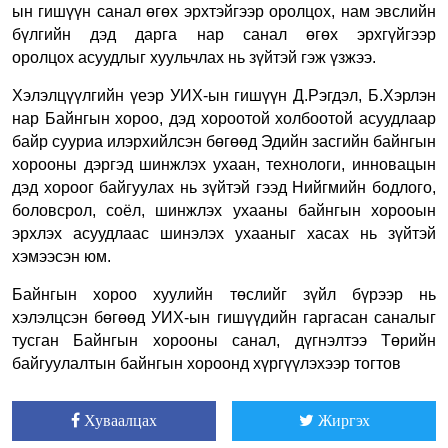
ын гишүүн санал өгөх эрхтэйгээр оролцох
,
нам эвслийн
бүлгийн дэд дарга нар санал өгөх эрхгүйгээр
оролцох
асуудлыг хуульчлах нь зүйтэй гэж үзжээ.
Хэлэлцүүлгийн үеэр УИХ-ын гишүүн Д.Рэгдэл, Б.Хэрлэн
нар Байнгын хороо, дэд хороотой холбоотой асуудлаар
байр сууриа илэрхийлсэн бөгөөд Эдийн засгийн байнгын
хорооны дэргэд шинжлэх ухаан, технологи, инновацын
дэд хороог байгуулах нь зүйтэй гээд Нийгмийн бодлого,
боловсрол, соёл, шинжлэх ухааны байнгын хорооын
эрхлэх асуудлаас шинэлэх ухааныг хасах нь зүйтэй
хэмээсэн юм
.
Байнгын хороо хуулийн төслийг зүйл бүрээр нь
хэлэлцсэн бөгөөд УИХ-ын гишүүдийн гаргасан саналыг
тусган Байнгын хорооны санал, дүгнэлтээ Төрийн
байгуулалтын байнгын хороонд хүргүүлэхээр тогтов
Хуваалцах
Жиргэх