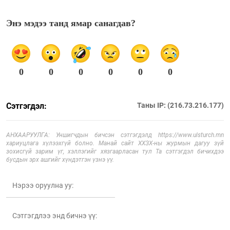
Энэ мэдээ танд ямар санагдав?
0
0
0
0
0
0
Сэтгэгдэл:
Таны IP: (216.73.216.177)
АНХААРУУЛГА: Уншигчдын бичсэн сэтгэгдэлд https://www.ulsturch.mn
хариуцлага хүлээхгүй болно. Манай сайт ХХЗХ-ны журмын дагуу зүй
зохисгүй зарим үг, хэллэгийг хязгаарласан тул Та сэтгэгдэл бичихдээ
бусдын эрх ашгийг хүндэтгэн үзнэ үү.