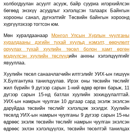
холбогдуулан асуулт асууж, байр сууриа илэрхийлсэн
бөгөөд энэхүү асуудлыг хэлэлцсэн талаарх Байнгын
хорооны санал, дүгнэлтийг Төсвийн байнгын хороонд
хүргүүлэхээр тогтсон юм.
Мөн хуралдаанаар
Монгол Улсын Хурлын чуулганы
хуралдааны дэгийн тухай хуульд нэмэлт, өөрчлөлт
оруулах тухай хуулийн төсөл болон хамт өргөн
мэдүүлсэн хуулийн төслүүд
ийн анхны хэлэлцүүлгийг
явууллаа.
Хуулийн төсөл санаачлагчийн илтгэлийг УИХ-ын гишүүн
Х.Булгантуяа танилцуулав.
Ирэх оны төсвийн төслийг
жил бүрийн 9 дүгээр сарын 1-ний өдөр өргөн барьж, 11
дүгээр сарын 15-нд батлах хуулийн зохицуулалттай.
УИХ-ын намрын чуулган 10 дугаар сард эхэлж эхэлсэн
даруйдаа төсвийн төслийг хэлэлцэж эхэлдэг
. Хуулийн
төсөлд
УИХ-ын намрын чуулганы 9 дүгээр сарын 15-ны
өдрөөс эхэлж төсвийн төслийг намрын чуулган эхэлсэн
өдрөөс эхлэн хэлэлцүүлэх, төсвийн төсөлтэй танилцах