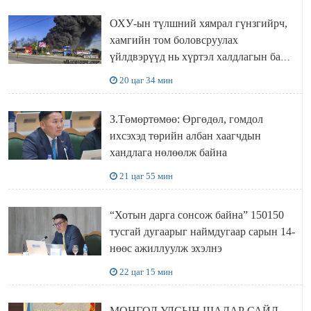
ОХУ-ын түлшний хямрал гүнзгийрч,
хамгийн том боловсруулах
үйлдвэрүүд нь хүртэл халдлагын бай
болов
20 цаг 34 мин
З.Төмөртөмөө: Өргөдөл, гомдол
ихсэхэд төрийн албан хаагчдын
хандлага нөлөөлж байна
21 цаг 55 мин
“Хотын дарга сонсож байна” 150150
тусгай дугаарыг наймдугаар сарын 14-
нөөс ажиллуулж эхэлнэ
22 цаг 15 мин
МОНГОЛ УЛСЫН ШАДАР САЙД,