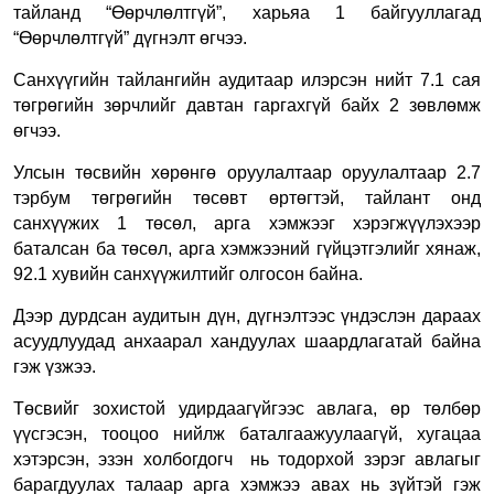
тайланд “Өөрчлөлтгүй”, харьяа 1 байгууллагад
“Өөрчлөлтгүй” дүгнэлт өгчээ.
Санхүүгийн тайлангийн аудитаар
илэрсэн
нийт 7.1
сая
төгрөгийн зөрчлийг давтан гаргахгүй байх 2 зөвлөмж
өгчээ.
Улсын төсвийн хөрөнгө оруулалтаар оруулалтаар 2.7
тэрбум төгрөгийн төсөвт өртөгтэй, тайлант онд
санхүүжих 1 төсөл, арга хэмжээг хэрэгжүүлэхээр
баталсан ба төсөл, арга хэмжээний гүйцэтгэлийг хянаж,
92.1 хувийн санхүүжилтийг олгосон байна.
Дээр дурдсан аудитын дүн, дүгнэлтээс үндэслэн дараах
асуудлуудад анхаарал хандуулах шаардлагатай байна
гэж үзжээ.
Төсвийг зохистой удирдаагүйгээс авлага, өр төлбөр
үүсгэсэн, тооцоо нийлж баталгаажуулаагүй, хугацаа
хэтэрсэн, эзэн холбогдогч нь тодорхой зэрэг авлагыг
барагдуулах талаар арга хэмжээ авах нь зүйтэй гэж