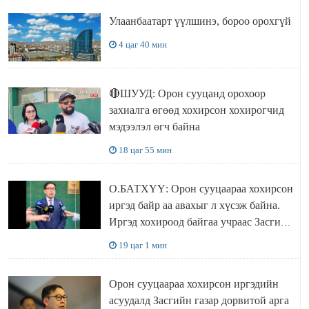
Улаанбаатарт үүлшинэ, бороо орохгүй
4 цаг 40 мин
🔴ШУУД: Орон сууцанд орохоор
захиалга өгөөд хохирсон хохирогчид
мэдээлэл өгч байна
18 цаг 55 мин
О.БАТХҮҮ: Орон сууцаараа хохирсон
иргэд байр аа авахыг л хүсэж байна.
Иргэд хохироод байгаа учраас Засгийн
газар доривтой арга хэмжээ авч
19 цаг 1 мин
ажиллана
Орон сууцаараа хохирсон иргэдийн
асуудалд Засгийн газар дорвитой арга