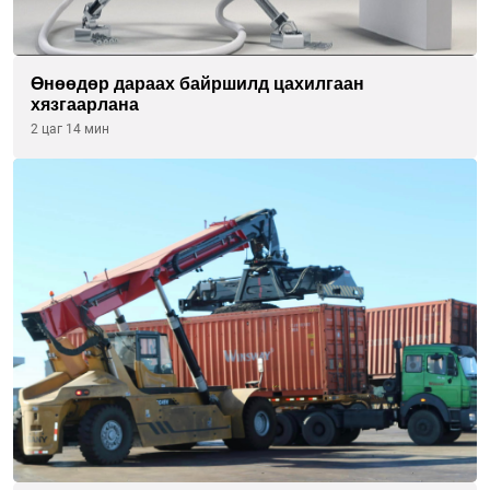
Өнөөдөр дараах байршилд цахилгаан
хязгаарлана
2 цаг 14 мин