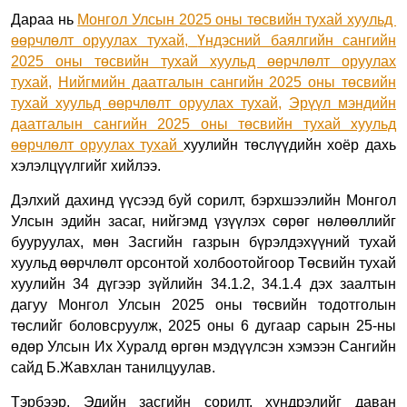
Дараа нь
Монгол Улсын 2025 оны төсвийн тухай хуульд
өөрчлөлт оруулах тухай,
Үндэсний баялгийн сангийн
2025 оны төсвийн тухай хуульд өөрчлөлт оруулах
тухай,
Нийгмийн даатгалын сангийн 2025 оны төсвийн
тухай хуульд өөрчлөлт оруулах тухай,
Эрүүл мэндийн
даатгалын сангийн 2025 оны төсвийн тухай хуульд
өөрчлөлт оруулах тухай
хуулийн төслүүдийн хоёр дахь
хэлэлцүүлгийг хийлээ.
Дэлхий дахинд үүсээд буй сорилт, бэрхшээлийн Монгол
Улсын эдийн засаг, нийгэмд үзүүлэх сөрөг нөлөөллийг
бууруулах, мөн Засгийн газрын бүрэлдэхүүний тухай
хуульд өөрчлөлт орсонтой холбоотойгоор Төсвийн тухай
хуулийн 34 дүгээр зүйлийн 34.1.2, 34.1.4 дэх заалтын
дагуу Монгол Улсын 2025 оны төсвийн тодотголын
төслийг боловсруулж, 2025 оны 6 дугаар сарын 25-ны
өдөр Улсын Их Хуралд өргөн мэдүүлсэн хэмээн Сангийн
сайд Б.Жавхлан танилцуулав.
Тэрбээр, Эдийн засгийн сорилт, хүндрэлийг даван