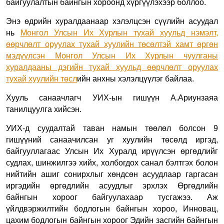
байгуулалтын байнгын хороонд хүргүүлэхээр боллоо.
Энэ өдрийн хуралдаанаар хэлэлцсэн сүүлийн асуудал
нь
Монгол Улсын Их Хурлын тухай хуульд нэмэлт,
өөрчлөлт оруулах тухай хуулийн төсөлтэй хамт өргөн
мэдүүлсэн Монгол Улсын Их Хурлын чуулганы
хуралдааны дэгийн тухай хуульд өөрчлөлт оруулах
тухай хуулийн төсл
ийн анхны хэлэлцүүлэг байлаа.
Хууль санаачлагч УИХ-ын гишүүн А.Ариунзаяа
танилцуулга хийсэн.
УИХ-д суудалтай таван намын төөлөл болсон 9
гишүүний санаачилсан уг хуулийн төсөлд и
ргэд,
байгууллагаас Улсын Их Хуралд ирүүлсэн өргөдлийг
судлах, шинжилгээ хийх, холбогдох санал бэлтгэх болон
нийтийн ашиг сонирхлыг хөндсөн асуудлаар гаргасан
иргэдийн өргөдлийн асуудлыг эрхлэх Өргөдлийн
байнгын хороог байгуулахаар тусгажээ. Аж
үйлдвэржилтийн бодлогын байнгын хороо, Инновац,
цахим бодлогын байнгын хороог Эдийн засгийн байнгын