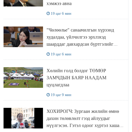
хэмжээ авна
19 цаг 6 мин
"Чөлөөлье" санаачилгын хүрээнд
худалдаа, үйлчилгээ эрхлэхэд
шаарддаг давхардсан бүртгэлийг
хүчингүй болгох тогтоолын төслийг
19 цаг 6 мин
баталлаа
Хөлийн голд болдог ТӨМӨР
ЗАМЧДЫН БАЯР НААДАМ
цуцлагдлаа
19 цаг 9 мин
ХОХИРОГЧ: Зургаан жилийн өмнө
дахин төлөвлөлт гээд айлуудыг
нүүлгэсэн. Гэтэл одоог хүртэл хашаа