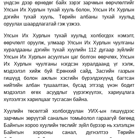
үндсэн дээр өрнөдөг байх зэрэг зарчмын өөрчлөлтийг
Улсын Их Хурлын тухай хууль болон, Улсын Их Хурлын
дэгийн тухай хууль, Төрийн албаны тухай хуульд
оруулах шаардлагатай гэж үзжээ.
Улсын Их Хурлын тухай хуульд холбогдох нэмэлт,
өөрчлөлт оруулж, улмаар Улсын Их Хурлын чуулганы
хуралдааны дэгийн тухай хуулийн 112 дугаар зүйлийг
Улсын Их Хурлын асуулгын цаг болгон өөрчлөх, Улсын
Их Хурлын чуулганы нэгдсэн хуралдаанд үг хэлж,
мэдээлэл хийж буй Ерөнхий сайд, Засгийн газрын
гишүүд болон ажлын хэсгийн бүрэлдэхүүнд багтсан
нийтийн албан тушаалтан, бусад этгээд үнэн бодит
мэдээлэл өгөх асуудлыг үүрэгжүүлэх, хариуцлага
хүлээлгэх харилцааг тусгасан байна.
Хуулийн төсөлтэй холбогдуулан УИХ-ын гишүүдээс
зарчмын зөрүүтэй саналын томьёолол гараагүй бөгөөд
Байнгын хороо хуулийн төслийг зүйл бүрээр нь хэлэлцэн
Байнгын хорооны санал, дүгнэлтээ Төрийн