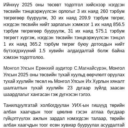
Ийнхүү 2025 оны төсөвт тодотгол хийснээр нэгдсэн
төсвийн тэнцвэржүүлсэн орлогыг 3 их наяд 260 тэрбум
төгрөгөөр бууруулж, 30 их наяд 209.9 тэрбум төгрөг,
нэгдсэн төсвийн нийт зарлагын хэмжээг 1 их наяд 856.5
тэрбум төгрөгөөр бууруулж, 31 их наяд 575.1 тэрбум
төгрөгт хүргэж, нэгдсэн төсвийн тэнцвэржүүлсэн тэнцэл
1 их наяд 365.2 тэрбум төгрөг буюу дотоодын нийт
бүтээгдэхүүний 1.5 хувийн алдагдалтай болж байна
хэмээн тодотголоо.
Монгол Улсын Ерөнхий аудитор С.Магнайсүрэн,
Монгол
Улсын 2025 оны төсвийн тухай хуульд өөрчлөлт оруулах
тухай хуулийн төсөл нь Монгол Улсын Их Хурлын хяналт
шалгалтын тухай хуулийн 23 дугаар зүйлд заасан
шаардлагыг хангасан гэж дүгнэ
сэн гэлээ.
Танилцуулгатай холбогдуулан
УИХ-ын гишүүд төрийн
албан хаагчдын тоог цөөлнө гэсэн атлаа бусдаар
гүйцэтгүүлэх ажлын зардал нэмэгдсэн талаар, төрийн
албан хаагчдын тоог есөн хувиар бууруулах асуудалтай