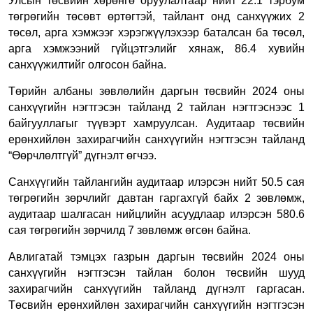
Улсын төсвийн хөрөнгө оруулалтаар нийт 22.1 тэрбум
төгрөгийн төсөвт өртөгтэй, тайлант онд санхүүжих 2
төсөл, арга хэмжээг хэрэгжүүлэхээр баталсан ба төсөл,
арга хэмжээний гүйцэтгэлийг хянаж, 86.4 хувийн
санхүүжилтийг олгосон байна.
Төрийн албаны зөвлөлийн даргын төсвийн 2024 оны
санхүүгийн нэгтгэсэн тайланд 2 тайлан нэгтгэснээс 1
байгууллагыг түүвэрт хамруулсан. Аудитаар төсвийн
ерөнхийлөн захирагчийн санхүүгийн нэгтгэсэн тайланд
“Өөрчлөлтгүй” дүгнэлт өгчээ.
Санхүүгийн тайлангийн аудитаар
илэрсэн нийт 50.5 сая
төгрөгийн зөрчлийг давтан гаргахгүй байх 2 зөвлөмж,
аудитаар шалгасан нийцлийн асуудлаар
илэрсэн
580.6
сая төгрөгийн зөрчилд 7 зөвлөмж өгсөн байна.
Авлигатай тэмцэх газрын даргын төсвийн 2024 оны
санхүүгийн нэгтгэсэн тайлан болон төсвийн шууд
захирагчийн санхүүгийн тайланд дүгнэлт гаргасан.
Төсвийн ерөнхийлөн захирагчийн санхүүгийн нэгтгэсэн