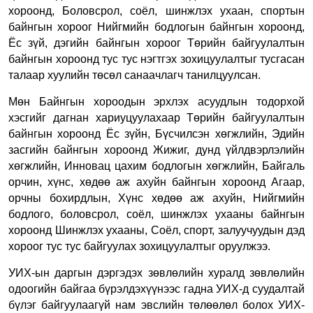
хороонд, Боловсрол, соёл, шинжлэх ухаан, спортын
байнгын хороог Нийгмийн бодлогын байнгын хороонд,
Ёс зүй, дэгийн байнгын хороог Төрийн байгуулалтын
байнгын хороонд тус тус нэгтгэх зохицуулалтыг тусгасан
талаар хуулийн төсөл санаачлагч танилцуулсан.
Мөн Байнгын хороодын эрхлэх асуудлын тодорхой
хэсгийг дагнан хариуцуулахаар Төрийн байгуулалтын
байнгын хороонд Ёс зүйн, Бүсчилсэн хөгжлийн, Эдийн
засгийн байнгын хороонд Жижиг, дунд үйлдвэрлэлийн
хөгжлийн, Инновац цахим бодлогын хөгжлийн, Байгаль
орчин, хүнс, хөдөө аж ахуйн байнгын хороонд Агаар,
орчны бохирдлын, Хүнс хөдөө аж ахуйн, Нийгмийн
бодлого, боловсрол, соёл, шинжлэх ухааны байнгын
хороонд Шинжлэх ухааны, Соёл, спорт, залуучуудын дэд
хороог тус тус байгуулах зохицуулалтыг оруулжээ.
УИХ-ын даргын дэргэдэх зөвлөлийн хуралд зөвлөлийн
одоогийн байгаа бүрэлдэхүүнээс гадна УИХ-д суудалтай
бүлэг байгуулаагүй нам э
в
слийн төлөөлөл
болох
УИХ-