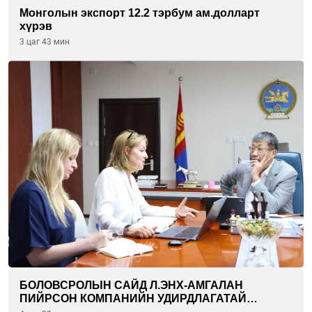
Монголын экспорт 12.2 тэрбум ам.долларт
хүрэв
3 цаг 43 мин
БОЛОВСРОЛЫН САЙД Л.ЭНХ-АМГАЛАН
ПИЙРСОН КОМПАНИЙН УДИРДЛАГАТАЙ
УУЛЗЛАА