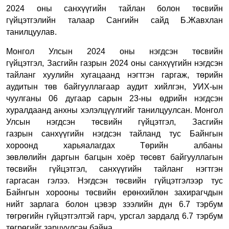
2024 оны санхүүгийн тайлан болон төсвийн
гүйцэтгэлийн талаар Сангийн сайд Б.Жавхлан
танилцуулав.
Монгол Улсын 2024 оны нэгдсэн төсвийн
гүйцэтгэл
,
З
асгийн газрын
2024 оны санхүүгийн нэгдсэн
тайланг хуулийн хугацаанд нэгтгэн гаргаж
,
т
өрийн
аудитын төв байгууллагаар аудит хийлгэн
,
УИХ-ын
чуулганы
0
6 дугаар сарын 23-ны өдрийн нэгдсэн
хуралдаан
д
анхны хэлэлцүүлгийг танилцуулсан. Монгол
Улсын нэгдсэн төсвийн гүйцэтгэл
,
З
асгийн
газрын
санхүүгийн нэгдсэн тайлан
д
тус Байнгын
хороонд харьяалагдах Т
өрийн албаны
зөвлөлийн
даргын багц
ын
хоёр
төсөвт байгууллагын
төсвийн гүйцэтгэл
,
санхүүгийн тайланг нэгтгэн
гаргасан
гэлээ
.
Н
эгдсэн төсвийн гүйцэтгэлээр тус
Байнгын хорооны төсвийн ерөнхийлөн захирагчдын
нийт зарлага болон цэвэр зээлийн дүн 6
.
7 тэрбум
төгрөгийн гүйцэтгэлтэй гарч
,
урсгал зардал
д
6
.
7 тэрбум
төгрөгийг зарцуулсан байна.