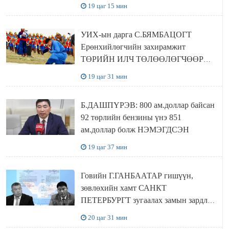
байшин ч байхгүй, орон сууц ч
19 цаг 15 мин
байхгүй хаана амьдрахаа мэдэхгүй явж
байна
УИХ-ын дарга С.БЯМБАЦОГТ
Ерөнхийлөгчийн захирамжит
ТӨРИЙН ИЛЧ ТӨЛӨӨЛӨГЧӨӨР
Сутай хайрханы тахилгад оролцжээ
19 цаг 31 мин
Б.ДАШПҮРЭВ: 800 ам.доллар байсан
92 төрлийн бензины үнэ 851
ам.доллар болж НЭМЭГДСЭН
19 цаг 37 мин
Говийн Г.ГАНБААТАР гишүүн,
зөвлөхийн хамт САНКТ
ПЕТЕРБУРГТ зугаалах замын зардлаа
“ИНҮТ” ТӨХХК даажээ
20 цаг 31 мин