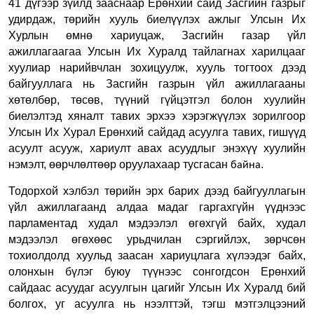
41 дүгээр зүйлд зааснаар Ерөнхий сайд Засгийн газрыг
удирдаж, төрийн хууль биелүүлэх ажлыг Улсын Их
Хурлын өмнө хариуцаж, Засгийн газар үйл
ажиллагаагаа Улсын Их Хуралд тайлагнах харилцааг
хуулиар нарийвчлан зохицуулж, хууль тогтоох дээд
байгууллага нь Засгийн газрын үйл ажиллагааны
хөтөлбөр, төсөв, түүний гүйцэтгэл болон хуулийн
биелэлтэд хяналт тавих эрхээ хэрэгжүүлэх зорилгоор
Улсын Их Хурал Ерөнхий сайдад асуулга тавих, гишүүд
асуулт асууж, хариулт авах асуудлыг энэхүү хуулийн
нэмэлт, өөрчлөлтөөр оруулахаар тусгасан
.
байна
Тодорхой хэлбэл төрийн эрх барих дээд байгууллагын
үйл ажиллагаанд алдаа мадаг гаргахгүйн үүднээс
парламентад худал мэдээлэл өгөхгүй байх, худал
мэдээлэл өгөхөөс урьдчилан сэргийлэх, зөрчсөн
тохиолдолд хуульд заасан хариуцлага хүлээдэг байх,
олонхын бүлэг буюу түүнээс сонгогдсон Ерөнхий
сайдаас асуудаг асуулгын цагийг Улсын Их Хуралд бий
болгох, уг асуулга нь нээлттэй, тэгш мэтгэлцээний