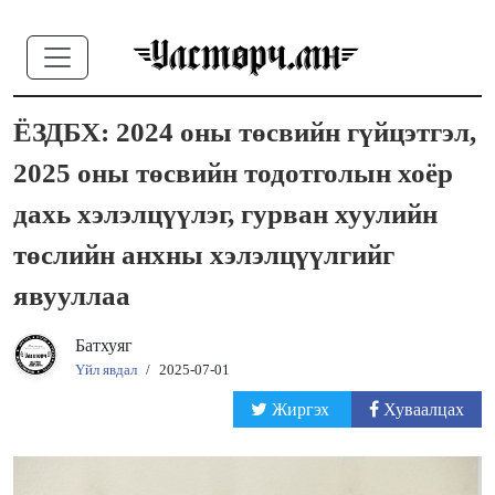
ЁЗДБХ: 2024 оны төсвийн гүйцэтгэл,
2025 оны төсвийн тодотголын хоёр
дахь хэлэлцүүлэг, гурван хуулийн
төслийн анхны хэлэлцүүлгийг
явууллаа
Батхуяг
Үйл явдал
/
2025-07-01
Жиргэх
Хуваалцах