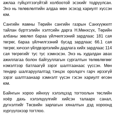
ажлаа гүйцэтгээгүйтэй холбоотой эсэхийг тодруулсан
.
Энэ нь төлөвлөлтийн алдаа мөн эсэхэд хариулт хүссэн
юм.
Сангийн яамны Төрийн сангийн газрын Санхүүжилт
тайлан бүртгэлийн хэлтсийн дарга Н.Мөнхсүх, Төрийн
албаны зөвлөл бараа үйлчилгээний зардлаас 181 сая
төгрөг, бараа үйлчилгээний бусад зардлаас 66.1 сая
төгрөг, хичээл үйлдвэрлэлийн дадлага хийх зардлаас 114
сая төгрөгийг тус тус хэмнэсэн. Энэ нь худалдан авах
ажиллагаа болон байгууллагын сургалтын төлөвлөгөөг
нэмэлтээр батлаагүй зэрэг шалтгаанаас үүссэн. Мөн
тендер шалгаруулалтад тэнцэх оролцогч гарч ирээгүй
зэрэг шалтгаанаар хэмнэлт үүсэн гэсэн хариулт өгсөн
юм
.
Байнгын хороо ийнхүү хэлэлцээд тогтоолын төслийн
хоёр дахь хэлэлцүүлгийг хийсэн талаарх санал,
дүгнэлтийг Төсвийн зарлагын хяналтын дэд хороонд
хүргүүлэхээр тогтлоо.