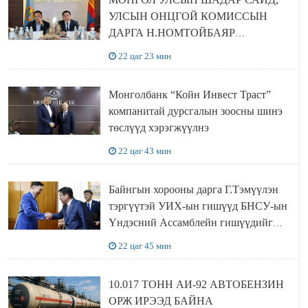
УЛСЫН ОНЦГОЙ КОМИССЫН
ДАРГА Н.НОМТОЙБАЯР
ӨМНӨГОВЬ АЙМАГТ
22 цаг 23 мин
АЖИЛЛАЛАА
Монголбанк “Койн Инвест Траст”
компанитай дурсгалын зоосны шинэ
төслүүд хэрэгжүүлнэ
22 цаг 43 мин
Байнгын хорооны дарга Г.Тэмүүлэн
тэргүүтэй УИХ-ын гишүүд БНСУ-ын
Үндэсний Ассамблейн гишүүдийг
хүлээн авч уулзав
22 цаг 45 мин
10.017 ТОНН АИ-92 АВТОБЕНЗИН
ОРЖ ИРЭЭД БАЙНА