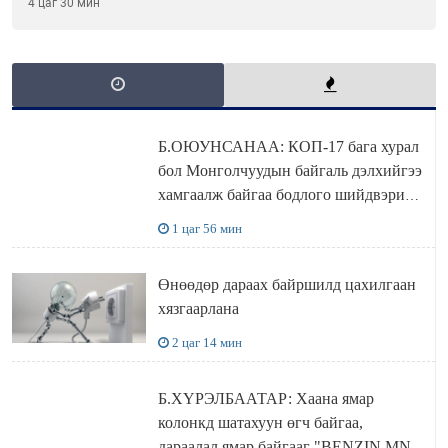
4 цаг 30 мин
Б.ОЮУНСАНАА: КОП-17 бага хурал
бол Монголчуудын байгаль дэлхийгээ
хамгаалж байгаа бодлого шийдвэрийг
ДЭЛХИЙД СУРТАЛЧИЛАХ гол
1 цаг 56 мин
бодлого
Өнөөдөр дараах байршилд цахилгаан
хязгаарлана
2 цаг 14 мин
Б.ХҮРЭЛБААТАР: Хаана ямар
колонкд шатахуун өгч байгаа,
дараалал ямар байгааг "BENZIN.MN”