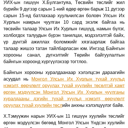
УИХ-ын гишүүн Х.Булгантуяа, Төсвийн төслийг жил
бүрийн 9 дүгээр сарын 1-ний өдөр өргөн барьж 11 дүгээр
сарын 15-нд батлахаар хуульчилсан боловч Улсын Их
Хурлын намрын чуулган 10 сард эхэлж байгаа нь
төсвийн талаар Улсын Их Хурлын гишүүд, намын бүлэг,
холбогдох талуудын бүрэн танилцах, мэдээлэлтэй байх,
үр дүнтэй ажиллах боломжийг хязгаарлаж байгаа
талаар жишээ татан тайлбарласан
юм. Ингээд Байнгын
хорооны санал, дүгнэлтийг Төрийн байгуулалтын
байнгын хороонд хүргүүлэхээр тогтлоо.
Байнгын хорооны хуралдаанаар хэлэлцсэн дараагийн
асуудал нь
Монгол Улсын Их Хурлын тухай хуульд
нэмэлт, өөрчлөлт оруулах тухай хуулийн төсөлтэй хамт
өргөн мэдүүлсэн Монгол Улсын Их Хурлын чуулганы
хуралдааны дэгийн тухай хуульд нэмэлт, өөрчлөлт
оруулах тухай хуулийн төсл
ийн анхны хэлэлцүүлэг байв
.
Х.Тэмүүжин нарын УИХ-ын 11 гишүүн хуулийн төслийг
өргөн мэдүүлсэн бөгөөд
Монгол Улсын Үндсэн хуулийн