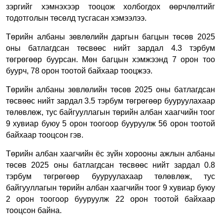
зэргийг хэмнэхээр тооцож холбогдох өөрчлөлтийг
тодотголын төсөлд тусгасан хэмээлээ.
Төрийн албаны зөвлөлийн даргын багцын төсөв 2025
оны батлагдсан төсвөөс нийт зардал 4.3 тэрбум
төгрөгөөр буурсан. Мөн багцын хэмжээнд 7 орон тоо
буурч, 78 орон тоотой байхаар тооцжээ.
Төрийн албаны зөвлөлийн төсөв 2025 оны батлагдсан
төсвөөс нийт зардал 3.5 тэрбум төгрөгөөр бууруулахаар
төлөвлөж, тус байгууллагын төрийн албан хаагчийн тоог
9 хувиар буюу 5 орон тоогоор бууруулж 56 орон тоотой
байхаар тооцсон гэв.
Төрийн албан хаагчийн ёс зүйн хорооны ажлын албаны
төсөв 2025 оны батлагдсан төсвөөс нийт зардал 0.8
тэрбум төгрөгөөр бууруулахаар төлөвлөж, тус
байгууллагын төрийн албан хаагчийн тоог 9 хувиар буюу
2 орон тоогоор бууруулж 22 орон тоотой байхаар
тооцсон байна.