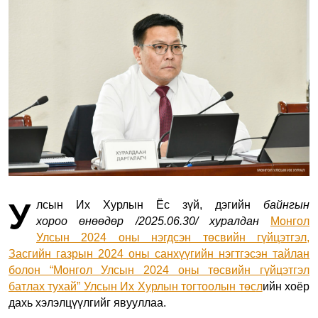
У
лсын Их Хурлын
Ёс зүй, дэгийн
байнгын
хороо
өнөөдөр
/2025.06.30/
хуралдан
Монгол
Улсын 2024 оны нэгдсэн төсвийн гүйцэтгэл,
Засгийн газрын 2024 оны санхүүгийн нэгтгэсэн тайлан
болон “Монгол Улсын 2024 оны төсвийн гүйцэтгэл
батлах тухай” Улсын Их Хурлын тогтоолын төс
л
ийн хоёр
дахь хэлэлцүүлгийг явууллаа.