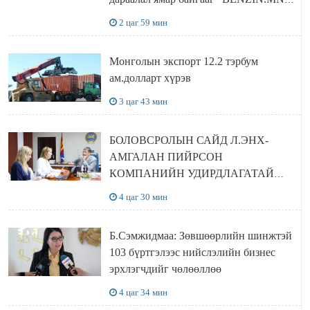
сайтаас харах боломжтой
2 цаг 59 мин
Монголын экспорт 12.2 тэрбум
ам.долларт хүрэв
3 цаг 43 мин
БОЛОВСРОЛЫН САЙД Л.ЭНХ-
АМГАЛАН ПИЙРСОН
КОМПАНИЙН УДИРДЛАГАТАЙ
УУЛЗЛАА
4 цаг 30 мин
Б.Сэмжидмаа: Зөвшөөрлийн шинжтэй
103 бүртгэлээс нийслэлийн бизнес
эрхлэгчдийг чөлөөллөө
4 цаг 34 мин