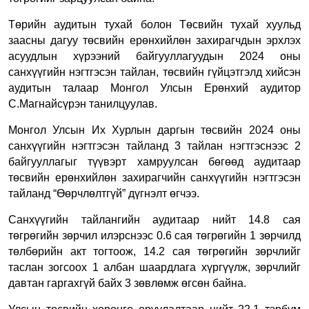
Төрийн аудитын тухай болон Төсвийн тухай хуульд
заасны дагуу төсвийн ерөнхийлөн захирагчдын эрхлэх
асуудлын хүрээний байгууллагуудын 2024 оны
санхүүгийн нэгтгэсэн тайлан, төсвийн гүйцэтгэлд хийсэн
аудитын талаар Монгол Улсын Ерөнхий аудитор
С.Магнайсүрэн танилцуулав.
Монгол Улсын Их Хурлын даргын төсвийн 2024 оны
санхүүгийн нэгтгэсэн тайланд 3 тайлан нэгтгэснээс 2
байгууллагыг түүвэрт хамруулсан бөгөөд аудитаар
төсвийн ерөнхийлөн захирагчийн санхүүгийн нэгтгэсэн
тайланд “Өөрчлөлтгүй” дүгнэлт өгчээ.
Санхүүгийн тайлангийн аудитаар
нийт 14.8 сая
төгрөгийн зөрчил илэрснээс 0.6 сая төгрөгийн 1 зөрчилд
төлбөрийн акт тогтоож, 14.2 сая төгрөгийн зөрчлийг
таслан зогсоох 1 албан шаардлага хүргүүлж, зөрчлийг
давтан гаргахгүй байх 3 зөвлөмж өгсөн байна.