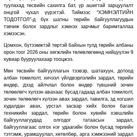
туулахад төсвийн сахилга бат, үр ашигтай зарцуулалт
онцгой чухал үүрэгтэй. Тиймээс “ХЭМНЭЛТИЙН
ТОДОТГОЛ”-д бүх шатны төрийн байгууллагуудын
тэвчиж болох зардлыг хэмнэх зарчмыг баримталлаа
хэмээсэн.
Цомхон, бүтээмжтэй төртэй байхын тулд төрийн албаны
орон тоог 2026 оны хөгжлийн төлөвлөгөөнд нийцүүлэн 9
хувиар бууруулахаар тооцжээ.
Мөн төсвийн байгууллагын тээвэр, шатахуун, дотоод
албан томилолт, хичээл үйлдвэрлэлийн зардал, төрийн
өндөр, дээд айлчлал болон өндөр түвшний зочин
төлөөлөгч хүлээн авахаас бусад гадаад албан томилолт,
зочин төлөөлөгч хүлээн авах зардал, тавилга, эд хогшил
худалдан авах, урсгал засвар хийх болон багаж
техникийн зардал, төрийн болон хувийн хэвшлийн
байгууллагуудад олгодог татаасын зардал,
байгууллагаас олгох нэг удаагийн болон бусад төрлийн
тэтгэмж, урамшуулал, хөтөлбөр, арга хэмжээний зардал