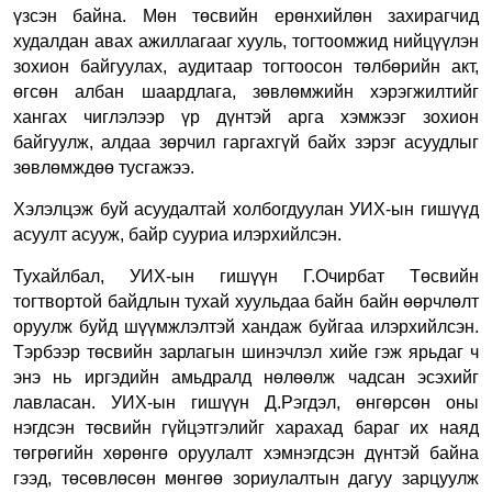
үзсэн байна. Мөн т
өсвийн ерөнхийлөн захирагчид
худалдан авах ажиллагааг хууль, тогтоомжид нийцүүлэн
зохион байгуулах
,
а
удитаар тогтоосон төлбөрийн акт,
өгсөн албан шаардлага, зөвлөмжийн хэрэгжилтийг
хангах чиглэлээр үр дүнтэй арга хэмжээг зохион
байгуулж, алдаа зөрчил гаргахгүй байх зэрэг асуудлыг
зөвлөмждөө тусгажээ.
Хэлэлцэж буй асуудалтай холбогдуулан УИХ-ын гишүүд
асуулт асууж, байр сууриа илэрхийлсэн.
Тухайлбал,
УИХ-ын гишүүн Г.Очирбат Төсвийн
тогтвортой байдлын тухай хуульдаа байн байн өөрчлөлт
оруулж буйд шүүмжлэлтэй хандаж буйгаа илэрхийлсэн
.
Тэрбээр
төсвийн зарлагын шинэчлэл хийе гэж ярьдаг ч
энэ нь иргэдийн амьдралд нөлөөлж чадсан эсэхийг
лавласан
.
УИХ-ын гишүүн Д.Рэгдэл, өнгөрсөн оны
нэгдсэн төсвийн гүйцэтгэлийг харахад бараг их наяд
төгрөгийн хөрөнгө оруулалт хэмнэгдсэн дүнтэй байна
гээд, төсөвлөсөн мөнгөө зориулалтын дагуу зарцуулж