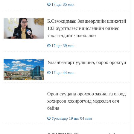
УУЛЗЛАА
17 цаг 35 мин
Б.Сэмжидмаа: Зөвшөөрлийн шинжтэй
103 бүртгэлээс нийслэлийн бизнес
эрхлэгчдийг чөлөөллөө
17 цаг 39 мин
Улаанбаатарт үүлшинэ, бороо орохгүй
17 цаг 44 мин
Орон сууцанд орохоор захиалга өгөөд
хохирсон хохирогчид мэдээлэл өгч
байна
Уржигдар 19 цаг 04 мин