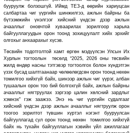
бууруулж болзошгүй. Иймд ТЕЗ-д өөрийн хариуцсан
салбартаа чиг үүргийн шинжилгээ, ажлын байрны ба
бүтээмжийн үнэлгээг хийсний үндсэн дээр ажлын
ачааллыг оновчтой хуваарилах зорилгоор харьяа
байгууллагуудын орон тоонд зохицуулалт хийх эрхийг
олгохыг анхаарахыг хүсэв.
Төсвийн тодотголтой хамт өргөн мэдүүлсэн Улсын Их
Хурлын тогтоолын төсөлд “2025, 2026 оны төсвийн
жилд өндөр насны тэтгэвэр тогтоолгох болон хүндэтгэн
үзэх бусад шалтгаанаар чөлөөлөгдсөн орон тоонд нөхөн
томилгоо хийхгүй байх, шинээр ажлын чиг үүрэг, албан
тушаалын орон тоо бий болгохгүй байх, ажлын байрны
ачааллыг нягтруулах зэргээр цалин хөлсний зардлыг
хэмнэх” гэж заажээ. Энэ нь чиг үүргийн судалгааг
хийсний үндсэн дээр ажлын ачааллыг нягтруулж орон
тоогоо зорилтот түвшин хүртэл нэгэнт бууруулсан
байгууллагад сул орон тоонд нөхөн томилгоо хийхгүй
байх нь тухайн байгууллагын хэвийн үйл ажиллагааг