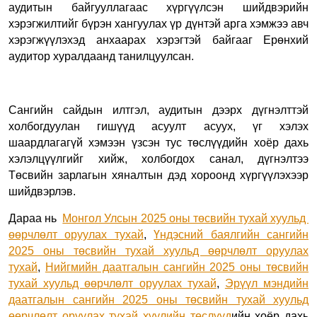
аудитын байгууллагаас хүргүүлсэн шийдвэрийн
хэрэгжилтийг бүрэн хангуулах үр дүнтэй арга хэмжээ авч
хэрэгжүүлэхэд анхаарах хэрэгтэй байгааг Ерөнхий
аудитор хуралдаанд танилцуулсан.
Сангийн сайдын илтгэл, аудитын дээрх дүгнэлттэй
холбогдуулан гишүүд асуулт асуух, үг хэлэх
шаардлагагүй хэмээн үзсэн тус төслүүдийн хоёр дахь
хэлэлцүүлгийг хийж, холбогдох санал, дүгнэлтээ
Төсвийн зарлагын хяналтын дэд хороонд хүргүүлэхээр
шийдвэрлэв.
Дараа нь
Монгол Улсын 2025 оны төсвийн тухай хуульд
өөрчлөлт оруулах тухай
,
Үндэсний баялгийн сангийн
2025 оны төсвийн тухай хуульд өөрчлөлт оруулах
тухай
,
Нийгмийн даатгалын сангийн 2025 оны төсвийн
тухай хуульд өөрчлөлт оруулах тухай
,
Эрүүл мэндийн
даатгалын сангийн 2025 оны төсвийн тухай хуульд
өөрчлөлт оруулах тухай хуулийн төслүүд
ийн хоёр дахь