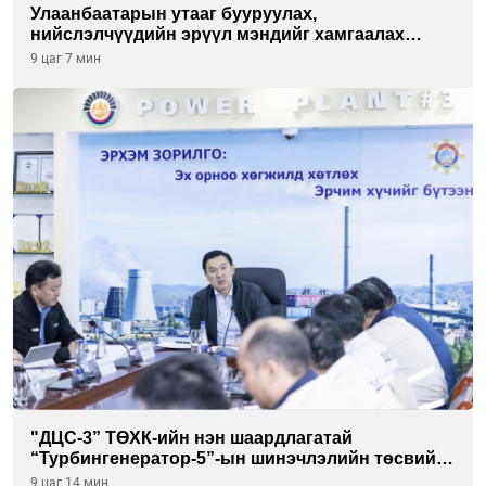
Улаанбаатарын утааг бууруулах,
нийслэлчүүдийн эрүүл мэндийг хамгаалах
төслийг “Чингис хаан баялгийн сан нэгдэл” ХХК-
9 цаг 7 мин
тай хамтран хэрэгжүүлнэ
"ДЦС-3” ТӨХК-ийн нэн шаардлагатай
“Турбингенератор-5”-ын шинэчлэлийн төсвийг
шийдвэрлэхээр болов
9 цаг 14 мин