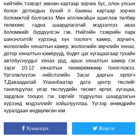
нийтийн тээвэрт зөвхөн картаар зорчих бус, олон улсын
болон дотоодын бүхий л банкны картаар зорчих
боломжтой болгожээ. Мөн аппликэйшн ашиглаж төлбөр
төлөхөөс гадна шаардлагатай мэдээллээ авах
боломжийг бүрдүүлсэн гэв. Нийтийн тээврийн парк
шинэчлэлтйг хүрээнд хүн тоологч камер, зорчигч,
жолоочийн хяналтын камер, жолоочийн зөрчлийн хянах,
дотор хяналтын камерууд, бодит цаг хугацаагаар тухайн
автобуснуудыг хянах урд, арын хяналтын камер гэх
зэрэг 10-12 хяналтын төхөөрөмжөөр тоногложээ.
Үргэлжлүүлэн
нийслэлийн Засаг даргын орлогч
Т.Даваадалай
Улаанбаатар дата центр төслийг
танилцуулах үеэр төслүүдийн төсөвт өртөг, хугацаа,
зардлын тооцоо гэх зэргийг тодруулах шаардлагын
хүрээнд мэдээллийг хойшлууллаа. Үүгээр өнөөдрийн
хуралдаан өндөрлөсөн юм
Хуваалцах
Жиргэх