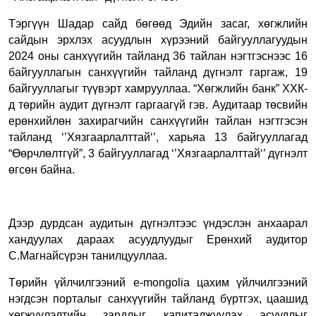
Тэргүүн Шадар сайд бөгөөд Эдийн засаг, хөгжлийн
сайдын эрхлэх асуудлын хүрээний байгууллагуудын
2024 оны санхүүгийн тайланд 36 тайлан нэгтгэснээс 16
байгууллагын санхүүгийн тайланд дүгнэлт гаргаж, 19
байгууллагыг түүвэрт хамрууллаа. “Хөгжлийн банк” ХХК-
д төрийн аудит дүгнэлт гаргаагүй гэв. Аудитаар төсвийн
ерөнхийлөн захирагчийн санхүүгийн тайлан нэгтгэсэн
тайланд ‘’Хязгаарлалттай‘’, харьяа 13 байгууллагад
“Өөрчлөлтгүй”, 3 байгууллагад ‘’Хязгаарлалттай‘’ дүгнэлт
өгсөн байна.
Дээр дурдсан аудитын дүгнэлтээс үндэслэн анхаарал
хандуулах дараах асуудлуудыг Ерөнхий аудитор
С.Магнайсүрэн танилцууллаа.
Төрийн үйлчилгээний e-mongolia цахим үйлчилгээний
нэгдсэн порталыг санхүүгийн тайланд бүртгэх, цаашид
хөгжүүлэлтийн зардлыг капиталжуулах асуудлыг