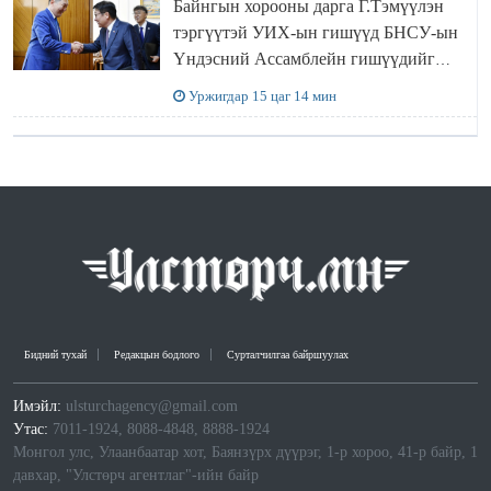
Байнгын хорооны дарга Г.Тэмүүлэн
тэргүүтэй УИХ-ын гишүүд БНСУ-ын
Үндэсний Ассамблейн гишүүдийг
хүлээн авч уулзав
Уржигдар 15 цаг 14 мин
Бидний тухай
Редакцын бодлого
Сурталчилгаа байршуулах
Имэйл:
ulsturchagency@gmail.com
Утас:
7011-1924, 8088-4848, 8888-1924
Монгол улс, Улаанбаатар хот, Баянзүрх дүүрэг, 1-р хороо, 41-р байр, 1
давхар, "Улстөрч агентлаг"-ийн байр