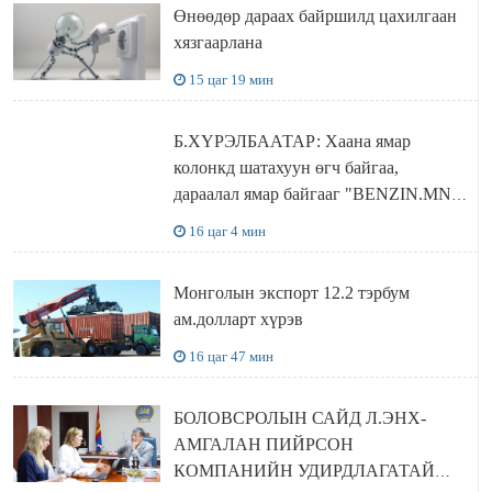
Өнөөдөр дараах байршилд цахилгаан
хязгаарлана
15 цаг 19 мин
Б.ХҮРЭЛБААТАР: Хаана ямар
колонкд шатахуун өгч байгаа,
дараалал ямар байгааг "BENZIN.MN”
сайтаас харах боломжтой
16 цаг 4 мин
Монголын экспорт 12.2 тэрбум
ам.долларт хүрэв
16 цаг 47 мин
БОЛОВСРОЛЫН САЙД Л.ЭНХ-
АМГАЛАН ПИЙРСОН
КОМПАНИЙН УДИРДЛАГАТАЙ