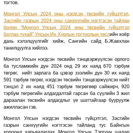
тогтов.
Монгол Улсын 2024 оны нэгдсэн төсвийн гүйцэтгэл,
Засгийн газрын 2024 оны санхүүгийн нэгтгэсэн тайлан
болон “Монгол Улсын 2024 оны төсвийн гүйцэтгэл
батлах тухай” Улсын Их Хурлын тогтоолын төсл
ийн хоёр
дахь хэлэлцүүлгийг хийж, Сангийн сайд Б.Жавхлан
танилцуулга хийлээ.
Монгол Улсын нэгдсэн төсвийн тэнцвэржүүлсэн орлого
ба тусламжийн дүн 2024 онд 29 их наяд 670 тэрбум
төгрөг, нийт зарлага ба цэвэр зээлийн дүн 30 их наяд
591 тэрбум төгрөг, нэгдсэн төсвийн тэнцвэржүүлсэн нийт
тэнцэл 2 их наяд 451 тэрбум төгрөгөөр сайжирч, 920
тэрбум төгрөгийн алдагдалтай гарсан ба сүүлийн 3 жил
дараалан төсвийн алдагдлыг үе шаттайгаар бууруулж
ажилласан гэв.
Mонгол Улсын нэгдсэн төсвийн гүйцэтгэл, Засгийн
газрын санхүүгийн нэгтгэсэн тайланд тус Байнгын
хороонд харьяалагдах Монгол Улсын Тэргүүн шадар