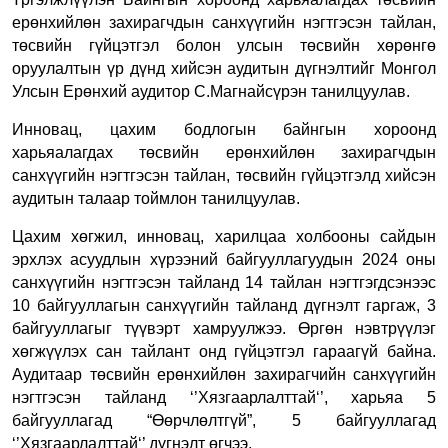
ерөнхийлөн захирагчдын санхүүгийн нэгтгэсэн тайлан,
төсвийн гүйцэтгэл болон улсын төсвийн хөрөнгө
оруулалтын үр дүнд хийсэн аудитын дүгнэлтийг Монгол
Улсын Ерөнхий аудитор С.Магнайсүрэн танилцуулав.
Инновац, цахим бодлогын байнгын хороонд
харьяалагдах төсвийн ерөнхийлөн захирагчдын
санхүүгийн нэгтгэсэн тайлан, төсвийн гүйцэтгэлд хийсэн
аудитын талаар тоймлон танилцуулав.
Цахим хөгжил, инновац, харилцаа холбооны сайдын
эрхлэх асуудлын хүрээний байгууллагуудын 2024 оны
санхүүгийн нэгтгэсэн тайланд 14 тайлан нэгтгэгдсэнээс
10 байгууллагын санхүүгийн тайланд дүгнэлт гаргаж, 3
байгууллагыг түүвэрт хамруулжээ. Өргөн нэвтрүүлэг
хөгжүүлэх сан тайлант онд гүйцэтгэл гараагүй байна.
Аудитаар төсвийн ерөнхийлөн захирагчийн санхүүгийн
нэгтгэсэн тайланд ‘’Хязгаарлалттай‘’, харьяа 5
байгууллагад “Өөрчлөлтгүй”, 5 байгууллагад
‘’Хязгаарлалттай‘’ дүгнэлт өгчээ.