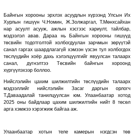
Байнгын хорооны эрхлэх асуудлын хүрээнд Улсын Их
Хурлын гишүүн Ч.Номин, Ж.Золжаргал, Т.Мөнхсайхан
нар асуулт асууж, ажлын хэсгээс хариулт, тайлбар,
мэдээлэл авав. Дараа нь Байнгын хорооны гишүүд
төсвийн тодотголтой холбогдуулан зарчмын зөрүүтэй
санал гаргах шаардлагагүй хэмээн үзсэн тул холбогдох
төслүүдийн хоёр дахь хэлэлцүүлгийг явуулсан талаарх
санал, дүгнэлтээ Төсвийн байнгын хороонд
хүргүүлэхээр боллоо.
Нийслэлийн цахим шилжилтийн төслүүдийн талаарх
мэдээллийг нийслэлийн Засаг даргын орлогч
Т.Даваадалай танилцуулсан юм. Улаанбаатар хотод
2025 оны байдлаар цахим шилжилтийн нийт 8 төсөл
арга хэмжээ хэрэгжиж байгаа аж.
Улаанбаатар хотын теле камерын нэгдсэн төв