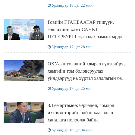
Уржигдар 18 цаг 22 мин
Говийн Г.ГАНБААТАР гишүүн,
зөвлөхийн хамт САНКТ
ПЕТЕРБУРГТ зугаалах замын зардлаа
“ИНҮТ” ТӨХХК даажээ
Уржигдар 17 цаг 28 мин
ОХУ-ын түлшний хямрал гүнзгийрч,
хамгийн том боловсруулах
үйлдвэрүүд нь хүртэл халдлагын бай
болов
Уржигдар 17 цаг 25 мин
З.Төмөртөмөө: Өргөдөл, гомдол
ихсэхэд төрийн албан хаагчдын
хандлага нөлөөлж байна
Уржигдар 16 цаг 04 мин