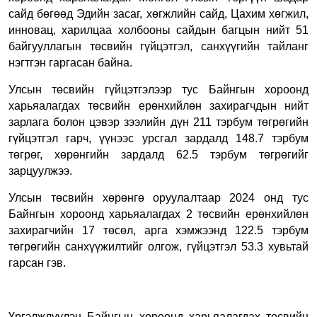
сайд бөгөөд Эдийн засаг, хөгжлийн сайд, Цахим хөгжил,
инновац, харилцаа холбооны сайдын багцын нийт 51
байгууллагын төсвийн гүйцэтгэл, санхүүгийн тайланг
нэгтгэн гаргасан байна.
Улсын төсвийн гүйцэтгэлээр тус Байнгын хороонд
харьяалагдах төсвийн ерөнхийлөн захирагчдын нийт
зарлага болон цэвэр зээлийн дүн 211 тэрбум төгрөгийн
гүйцэтгэл гарч, үүнээс урсгал зардалд 148.7 тэрбум
төгрөг, хөрөнгийн зардалд 62.5 тэрбум төгрөгийг
зарцуулжээ.
Улсын төсвийн хөрөнгө оруулалтаар 2024 онд тус
Байнгын хороонд харьяалагдах 2 төсвийн ерөнхийлөн
захирагчийн 17 төсөл, арга хэмжээнд 122.5 тэрбум
төгрөгийн санхүүжилтийг олгож, гүйцэтгэл 53.3 хувьтай
гарсан гэв.
Үргэлжлүүлэн Байнгын хороонд харьяалагдах төсвийн