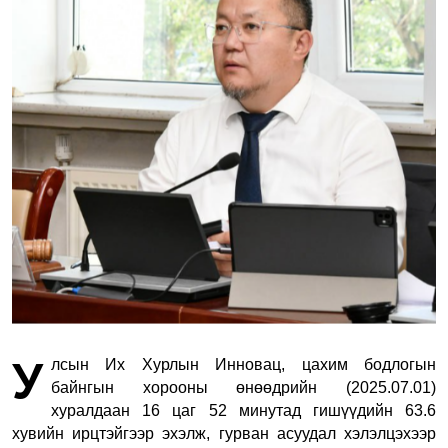
У
лсын Их Хурлын Инновац, цахим бодлогын
байнгын хорооны өнөөдрийн (2025.07.01)
хуралдаан 16 цаг 52 минутад гишүүдийн 63.6
хувийн ирцтэйгээр эхэлж, гурван асуудал хэлэлцэхээр