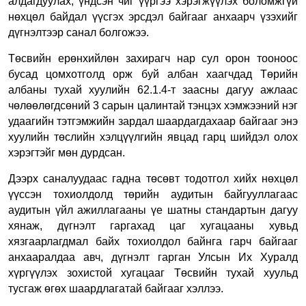
алдагдуулах, үндсэн чиг үүргээ хэрэгжүүлэх боломжгүй
нөхцөл байдал үүсгэх эрсдэл байгааг анхаарч үзэхийг
дүгнэлтээр санал болгожээ.
Төсвийн ерөнхийлөн захирагч нар сул орон тооноос
бусад цомхотголд орж буй албан хаагчдад Төрийн
албаны тухай хуулийн 62.1.4-т заасны дагуу ажлаас
чөлөөлөгдсөний 3 сарын цалинтай тэнцэх хэмжээний нэг
удаагийн тэтгэмжийн зардал шаардагдахаар байгааг энэ
хуулийн төслийн хэлцүүлгийн явцад гарц шийдэл олох
хэрэгтэйг мөн дурдсан.
Дээрх саналуудаас гадна төсөвт тодотгол хийх нөхцөл
үүссэн тохиолдолд төрийн аудитын байгууллагаас
аудитын үйл ажиллагааны үе шатны стандартын дагуу
хянаж, дүгнэлт гаргахад цаг хугацааны хувьд
хязгаарлагдмал байх тохиолдол байнга гарч байгааг
анхааралдаа авч, дүгнэлт гарган Улсын Их Хуралд
хүргүүлэх зохистой хугацааг Төсвийн тухай хуульд
тусгаж өгөх шаардлагатай байгааг хэллээ.