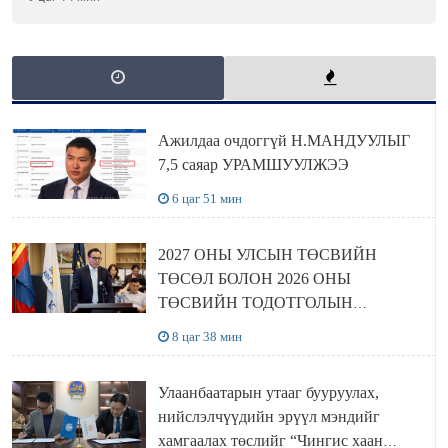
Ажилдаа очдоггүй Н.МАНДУУЛЫГ
7,5 саяар УРАМШУУЛЖЭЭ
6 цаг 51 мин
2027 ОНЫ УЛСЫН ТӨСВИЙН
ТӨСӨЛ БОЛОН 2026 ОНЫ
ТӨСВИЙН ТОДОТГОЛЫН
ТӨСЛИЙН ОЛОН НИЙТИЙН
8 цаг 38 мин
ХЭЛЭЛЦҮҮЛЭГ БОЛЛОО
Улаанбаатарын утааг бууруулах,
нийслэлчүүдийн эрүүл мэндийг
хамгаалах төслийг “Чингис хаан