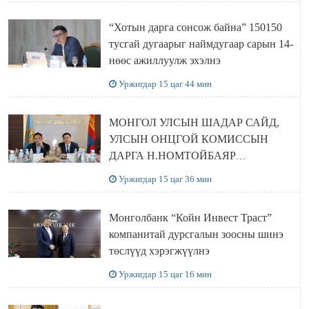
“Хотын дарга сонсож байна” 150150
тусгай дугаарыг наймдугаар сарын 14-
нөөс ажиллуулж эхэлнэ
Уржигдар 15 цаг 44 мин
МОНГОЛ УЛСЫН ШАДАР САЙД,
УЛСЫН ОНЦГОЙ КОМИССЫН
ДАРГА Н.НОМТОЙБАЯР
ӨМНӨГОВЬ АЙМАГТ
Уржигдар 15 цаг 36 мин
АЖИЛЛАЛАА
Монголбанк “Койн Инвест Траст”
компанитай дурсгалын зоосны шинэ
төслүүд хэрэгжүүлнэ
Уржигдар 15 цаг 16 мин