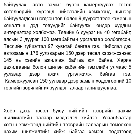
байгуулах, авто замыг бүрэн камержуулах төсөл
хөтөлбөрийн хүрээнд нийслэлийн хэмжээнд шинээр
байгуулагдсан нэгдсэн төв болон 9 дүүрэгт теле камерын
хяналтын дэд төвүүдийг байгуулж, өндөр хурдны
интернэтээр холбожээ. Төвийн 6 дүүрэг нь 40 гегабайт,
алсын 3 дүүрэг 100 мегабайтын урсгалаар холбогдсон.
Төслийн гүйцэтгэл 97 хувьтай байгаа гэв. Нийслэл дэх
автозамын 176 уулзварын 150 дээр төсөл хэрэгжсэнээс
145 нь хэвийн ажиллаж байгаа юм байна. Харин
цахилгааны болон шилэн кабелийн гэмтлийн улмаас 5
уулзвар дээр ажил үргэлжилж байгаа гэв.
Камержуулсан 150 уулзвар дээр замын хөдөлгөөний 10
төрлийн зөрчлийг илрүүлдэг талаар танилцууллаа.
Хоёр дахь төсөл буюу
нийтийн тээврийн цахим
шилжилтийн талаар мэдээлэл хийлээ. Улаанбаатар
хотын хэмжээнд нийтийн тээврийн салбарын томоохон
цахим шилжилтийг хийж байгаа хэмээн тодотгоод