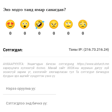
Энэ мэдээ танд ямар санагдав?
0
0
0
0
0
0
Сэтгэгдэл:
Таны IP: (216.73.216.24)
АНХААРУУЛГА: Уншигчдын бичсэн сэтгэгдэлд https://www.ulsturch.mn
хариуцлага хүлээхгүй болно. Манай сайт ХХЗХ-ны журмын дагуу зүй
зохисгүй зарим үг, хэллэгийг хязгаарласан тул Та сэтгэгдэл бичихдээ
бусдын эрх ашгийг хүндэтгэн үзнэ үү.