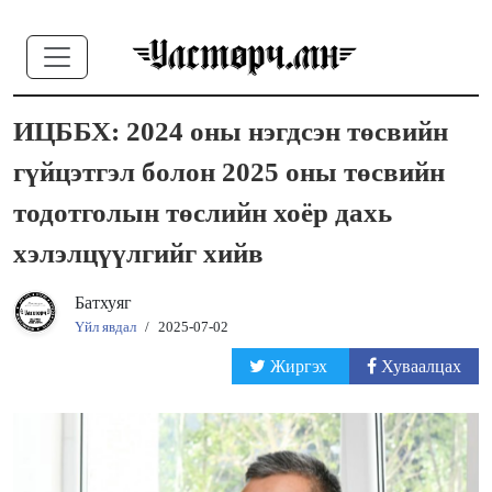
ИЦББХ: 2024 оны нэгдсэн төсвийн
гүйцэтгэл болон 2025 оны төсвийн
тодотголын төслийн хоёр дахь
хэлэлцүүлгийг хийв
Батхуяг
Үйл явдал
/
2025-07-02
Жиргэх
Хуваалцах