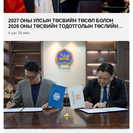
2027 ОНЫ УЛСЫН ТӨСВИЙН ТӨСӨЛ БОЛОН
2026 ОНЫ ТӨСВИЙН ТОДОТГОЛЫН ТӨСЛИЙН
ОЛОН НИЙТИЙН ХЭЛЭЛЦҮҮЛЭГ БОЛЛОО
8 цаг 38 мин