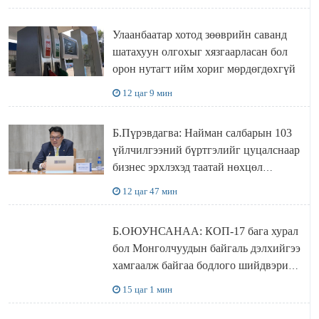
болжээ
Улаанбаатар хотод зөөврийн саванд
шатахуун олгохыг хязгаарласан бол
орон нутагт ийм хориг мөрдөгдөхгүй
12 цаг 9 мин
Б.Пүрэвдагва: Найман салбарын 103
үйлчилгээний бүртгэлийг цуцалснаар
бизнес эрхлэхэд таатай нөхцөл
бүрдэнэ
12 цаг 47 мин
Б.ОЮУНСАНАА: КОП-17 бага хурал
бол Монголчуудын байгаль дэлхийгээ
хамгаалж байгаа бодлого шийдвэрийг
ДЭЛХИЙД СУРТАЛЧИЛАХ гол
15 цаг 1 мин
бодлого