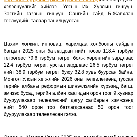
хэлэлцүүлгийг хийлээ. Улсын Их Хурлын гишүүн,
Засгийн газрын гишүүн, Сангийн сайд Б.Жавхлан
төслүүдийн талаар танилцуулсан.
Цахим хөгжил, инновац, харилцаа холбооны сайдын
багцын 2025 оны батлагдсан нийт төсөв 118.4 тэрбум
төгрөгөөс 79.6 тэрбум төгрөг болж хөрөнгийн зардлаас
12.4 тэрбум төгрөг, урсгал зардлаас 26.5 тэрбум төгрөг
нийт 38.9 тэрбум төгрөг буюу 32.8 хувь буурсан байна.
Монгол Улсын хөгжлийн 2026 оны төлөвлөгөөнд туссан
төрийн албаны реформын шинэчлэлийн хүрээнд багш,
эмчээс бусад төрийн албан хаагчдын орон тоог 9 хувиар
бууруулахаар төлөвлөсний дагуу салбарын хэмжээнд
нийт 540 орон тоо батлагдсанаас 50 орон тоог
бууруулахаар төлөвлөсөн гэлээ.