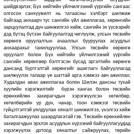
шийдвэрлэх; Бүх нийтийн үйлчилгээний үүргийн сангаас
олгосон санхүүжилт нь татаасны хэлбэрт шилжиж
байгаад анхаарч тус сангийн үйл ажиллагаа, хөрөнгийн
зарцуулалтад дүн шинжилгээ хийж, сангийн эх үүсвэрийг
дэд бүтэц бүтээн байгуулалтад чиглүүлж, улсын төсвийн
хөрөнгө оруулалтын ачааллыг бууруулах асуудлыг
анхаарахыг танилцууллаа. Улсын төсвийн хөрөнгө
оруулалт болон Бүх нийтийн үйлчилгээний үүргийн
сангийн хөрөнгөөр бэлтгэсэн бусад эргэлтийн хөрөнгө
дансанд бүртгэлтэй хөрөнгийг ашиглагч байгууллагад
шилжүүлэх талаар үе шаттай арга хэмжээ авч ажиллах;
Худалдан авах ажиллагаа болон Шилэн дансны тухай
хуулийн хэрэгжилтийг бүрэн хангах болон төсвийн
ерөнхийлөн захирагчдын хэрэгжүүлсэн хөтөлбөр,
хөтөлбөрийн үр дүн, чанар, тоон хэмжээг төсвийн
гүйцэтгэлтэй уялдуулан хяналт шинжилгээ, үнэлгээ хийж
баталгаажуулах шаардлагатай гэв. Төсвийн ерөнхийлөн
захирагчдын эрхлэх асуудлын хүрээний байгууллагуудад
хэрэгжүүлэх дотоод хяналтыг сайжруулах, төрийн