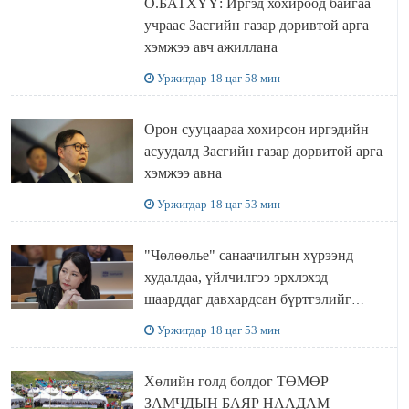
О.БАТХҮҮ: Иргэд хохироод байгаа
учраас Засгийн газар доривтой арга
хэмжээ авч ажиллана
Уржигдар 18 цаг 58 мин
Орон сууцаараа хохирсон иргэдийн
асуудалд Засгийн газар дорвитой арга
хэмжээ авна
Уржигдар 18 цаг 53 мин
"Чөлөөлье" санаачилгын хүрээнд
худалдаа, үйлчилгээ эрхлэхэд
шаарддаг давхардсан бүртгэлийг
хүчингүй болгох тогтоолын төслийг
Уржигдар 18 цаг 53 мин
баталлаа
Хөлийн голд болдог ТӨМӨР
ЗАМЧДЫН БАЯР НААДАМ