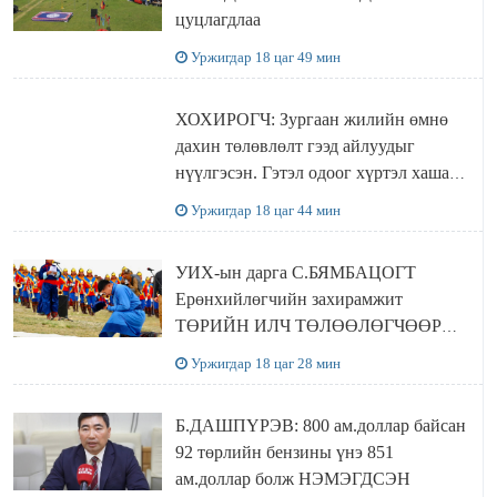
цуцлагдлаа
Уржигдар 18 цаг 49 мин
ХОХИРОГЧ: Зургаан жилийн өмнө
дахин төлөвлөлт гээд айлуудыг
нүүлгэсэн. Гэтэл одоог хүртэл хашаа
байшин ч байхгүй, орон сууц ч
Уржигдар 18 цаг 44 мин
байхгүй хаана амьдрахаа мэдэхгүй явж
байна
УИХ-ын дарга С.БЯМБАЦОГТ
Ерөнхийлөгчийн захирамжит
ТӨРИЙН ИЛЧ ТӨЛӨӨЛӨГЧӨӨР
Сутай хайрханы тахилгад оролцжээ
Уржигдар 18 цаг 28 мин
Б.ДАШПҮРЭВ: 800 ам.доллар байсан
92 төрлийн бензины үнэ 851
ам.доллар болж НЭМЭГДСЭН