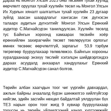
Дараа нь Монгол Улсын 2025 оны төсвийн тухай хуульд
өөрчлөлт оруулах тухай хуулийн төсөл нь Монгол Улсын
Их Хурлын хяналт шалгалтын тухай хуулийн 23 дугаар
зүйлд заасан шаардлагыг хангасан гэж дүгнэсэн
талаарх аудитын дүгнэлтийг Монгол Улсын Ерөнхий
аудитор С.Магнайсүрэн танилцуулсан.
Х
уулийн төсөлд
тус Байнгын хороонд хамаарах төсвийн хоёр
ерөнхийлөн захирагчийн төсөвт төвлөрүүлэх орлогыг
өмнөх төсвөөс өөрчлөлтгүй, зарлагыг 53.9 тэрбум
төгрөгөөр бууруулахаар төлөвлөжээ. Байнгын хорооны
хуралдаанаар энэхүү төслийг хэлэлцэн шийдвэрлэхдээ
дараах асуудалд анхаарал хандуулахыг Ерөнхий
аудитор С.Магнайсүрэн санал болгов.
Төрийн албан хаагчдын тоог чиг үүргийн давхардал,
ажлын байрны ачаалалд бүрэн шинжилгээ хийлгүйгээр
нийгэм, эдийн засгийн нөхцөл байдалтай уялдуулан бүх
ТЕЗ нарын орон тоог жигд 9 хувиар бууруулахаар
тооцсон нь төрийн үйлчилгээний чанар хүртээмжийг