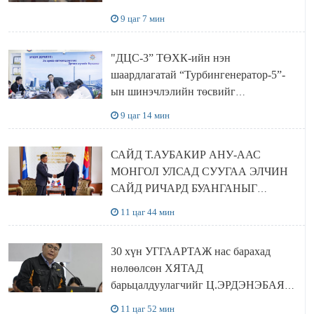
баялгийн сан нэгдэл” ХХК-тай
9 цаг 7 мин
хамтран хэрэгжүүлнэ
"ДЦС-3” ТӨХК-ийн нэн
шаардлагатай “Турбингенератор-5”-
ын шинэчлэлийн төсвийг
шийдвэрлэхээр болов
9 цаг 14 мин
САЙД Т.АУБАКИР АНУ-ААС
МОНГОЛ УЛСАД СУУГАА ЭЛЧИН
САЙД РИЧАРД БУАНГАНЫГ
ХҮЛЭЭН АВЧ УУЛЗЛАА
11 цаг 44 мин
30 хүн УГГААРТАЖ нас барахад
нөлөөлсөн ХЯТАД
барьцалдуулагчийг Ц.ЭРДЭНЭБАЯР
захирал дахин худалдаж авахаар
11 цаг 52 мин