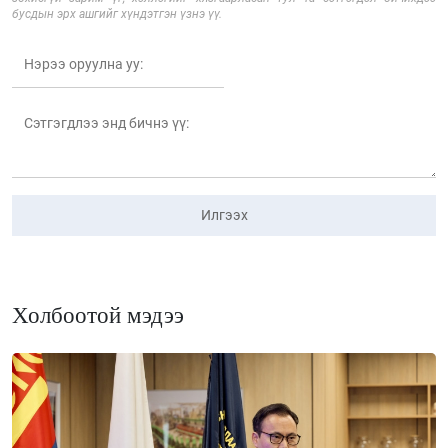
бусдын эрх ашгийг хүндэтгэн үзнэ үү.
Илгээх
Холбоотой мэдээ