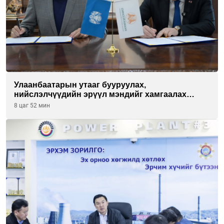
Улаанбаатарын утааг бууруулах,
нийслэлчүүдийн эрүүл мэндийг хамгаалах
төслийг “Чингис хаан баялгийн сан нэгдэл” ХХК-
8 цаг 52 мин
тай хамтран хэрэгжүүлнэ