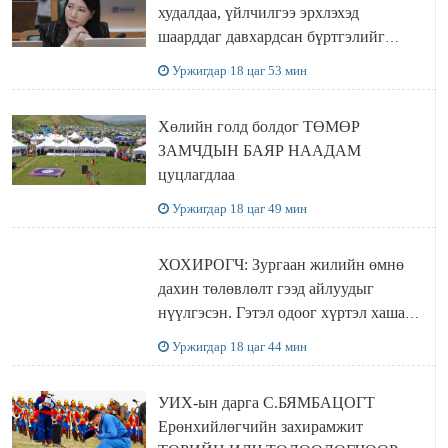
худалдаа, үйлчилгээ эрхлэхэд
шаарддаг давхардсан бүртгэлийг
хүчингүй болгох тогтоолын төслийг
Уржигдар 18 цаг 53 мин
баталлаа
Хөлийн голд болдог ТӨМӨР
ЗАМЧДЫН БАЯР НААДАМ
цуцлагдлаа
Уржигдар 18 цаг 49 мин
ХОХИРОГЧ: Зургаан жилийн өмнө
дахин төлөвлөлт гээд айлуудыг
нүүлгэсэн. Гэтэл одоог хүртэл хашаа
байшин ч байхгүй, орон сууц ч
Уржигдар 18 цаг 44 мин
байхгүй хаана амьдрахаа мэдэхгүй явж
байна
УИХ-ын дарга С.БЯМБАЦОГТ
Ерөнхийлөгчийн захирамжит