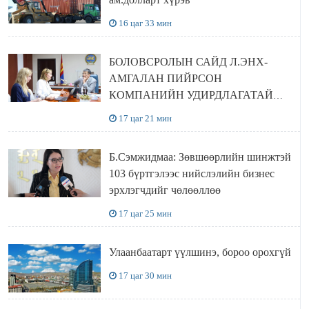
16 цаг 33 мин
БОЛОВСРОЛЫН САЙД Л.ЭНХ-
АМГАЛАН ПИЙРСОН
КОМПАНИЙН УДИРДЛАГАТАЙ
УУЛЗЛАА
17 цаг 21 мин
Б.Сэмжидмаа: Зөвшөөрлийн шинжтэй
103 бүртгэлээс нийслэлийн бизнес
эрхлэгчдийг чөлөөллөө
17 цаг 25 мин
Улаанбаатарт үүлшинэ, бороо орохгүй
17 цаг 30 мин