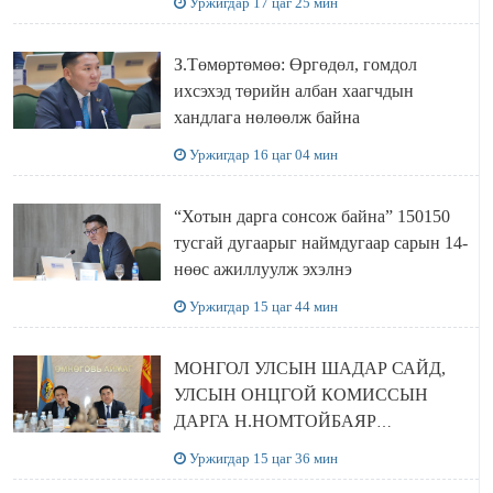
Уржигдар 17 цаг 25 мин
З.Төмөртөмөө: Өргөдөл, гомдол
ихсэхэд төрийн албан хаагчдын
хандлага нөлөөлж байна
Уржигдар 16 цаг 04 мин
“Хотын дарга сонсож байна” 150150
тусгай дугаарыг наймдугаар сарын 14-
нөөс ажиллуулж эхэлнэ
Уржигдар 15 цаг 44 мин
МОНГОЛ УЛСЫН ШАДАР САЙД,
УЛСЫН ОНЦГОЙ КОМИССЫН
ДАРГА Н.НОМТОЙБАЯР
ӨМНӨГОВЬ АЙМАГТ
Уржигдар 15 цаг 36 мин
АЖИЛЛАЛАА