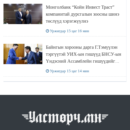
Монголбанк “Койн Инвест Траст”
компанитай дурсгалын зоосны шинэ
төслүүд хэрэгжүүлнэ
Уржигдар 15 цаг 16 мин
Байнгын хорооны дарга Г.Тэмүүлэн
тэргүүтэй УИХ-ын гишүүд БНСУ-ын
Үндэсний Ассамблейн гишүүдийг
хүлээн авч уулзав
Уржигдар 15 цаг 14 мин