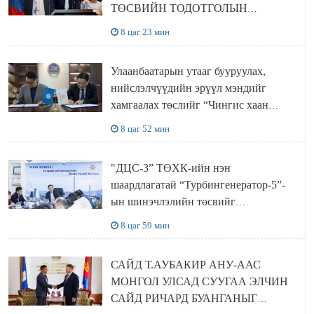
ТӨСВИЙН ТОДОТГОЛЫН
ТӨСЛИЙН ОЛОН НИЙТИЙН
8 цаг 23 мин
ХЭЛЭЛЦҮҮЛЭГ БОЛЛОО
Улаанбаатарын утааг бууруулах,
нийслэлчүүдийн эрүүл мэндийг
хамгаалах төслийг “Чингис хаан
баялгийн сан нэгдэл” ХХК-тай
8 цаг 52 мин
хамтран хэрэгжүүлнэ
"ДЦС-3” ТӨХК-ийн нэн
шаардлагатай “Турбингенератор-5”-
ын шинэчлэлийн төсвийг
шийдвэрлэхээр болов
8 цаг 59 мин
САЙД Т.АУБАКИР АНУ-ААС
МОНГОЛ УЛСАД СУУГАА ЭЛЧИН
САЙД РИЧАРД БУАНГАНЫГ