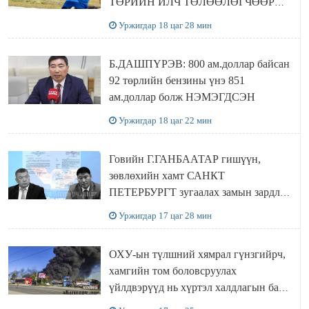
ТӨРИЙН ИЛЧ ТӨЛӨӨЛӨГЧӨӨР
Сутай хайрханы тахилгад оролцжээ
Уржигдар 18 цаг 28 мин
Б.ДАШПҮРЭВ: 800 ам.доллар байсан
92 төрлийн бензины үнэ 851
ам.доллар болж НЭМЭГДСЭН
Уржигдар 18 цаг 22 мин
Говийн Г.ГАНБААТАР гишүүн,
зөвлөхийн хамт САНКТ
ПЕТЕРБУРГТ зугаалах замын зардлаа
“ИНҮТ” ТӨХХК даажээ
Уржигдар 17 цаг 28 мин
ОХУ-ын түлшний хямрал гүнзгийрч,
хамгийн том боловсруулах
үйлдвэрүүд нь хүртэл халдлагын бай
болов