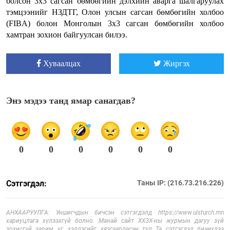
болсон 3х3 сагсан бөмбөгийн дэлхийн аварга шалгаруулах
тэмцээнийг НЗДТГ, Олон улсын сагсан бөмбөгийн холбоо
(FIBA) болон Монголын 3х3 сагсан бөмбөгийн холбоо
хамтран зохион байгуулсан билээ.
Хуваалцах
Жиргэх
Энэ мэдээ танд ямар санагдав?
0
0
0
0
0
0
Сэтгэгдэл:
Таны IP: (216.73.216.226)
АНХААРУУЛГА: Уншигчдын бичсэн сэтгэгдэлд https://www.ulsturch.mn
хариуцлага хүлээхгүй болно. Манай сайт ХХЗХ-ны журмын дагуу зүй
зохисгүй зарим үг, хэллэгийг хязгаарласан тул Та сэтгэгдэл бичихдээ