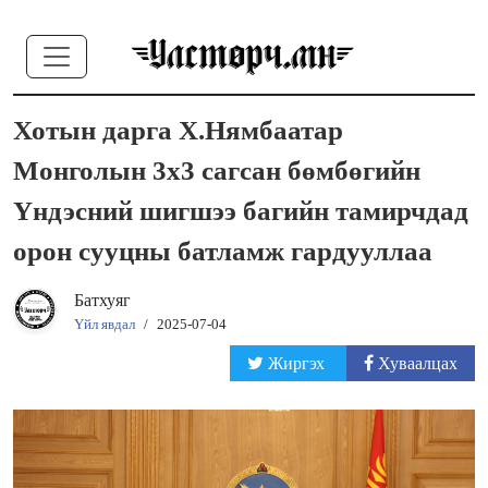
Хотын дарга Х.Нямбаатар
Монголын 3x3 сагсан бөмбөгийн
Үндэсний шигшээ багийн тамирчдад
орон сууцны батламж гардууллаа
Батхуяг
Үйл явдал
/
2025-07-04
Жиргэх
Хуваалцах