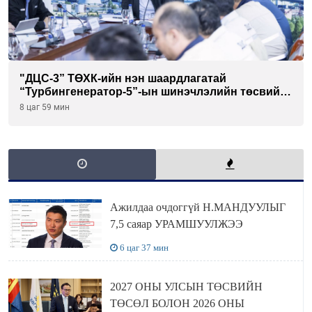
"ДЦС-3” ТӨХК-ийн нэн шаардлагатай
“Турбингенератор-5”-ын шинэчлэлийн төсвийг
шийдвэрлэхээр болов
8 цаг 59 мин
Ажилдаа очдоггүй Н.МАНДУУЛЫГ
7,5 саяар УРАМШУУЛЖЭЭ
6 цаг 37 мин
2027 ОНЫ УЛСЫН ТӨСВИЙН
ТӨСӨЛ БОЛОН 2026 ОНЫ