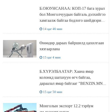
Б.ОЮУНСАНАА: КОП-17 бага хурал
бол Монголчуудын байгаль дэлхийгээ
хамгаалж байгаа бодлого шийдвэрийг
ДЭЛХИЙД СУРТАЛЧИЛАХ гол
14 цаг 46 мин
бодлого
Өнөөдөр дараах байршилд цахилгаан
хязгаарлана
15 цаг 4 мин
Б.ХҮРЭЛБААТАР: Хаана ямар
колонкд шатахуун өгч байгаа,
дараалал ямар байгааг "BENZIN.MN”
сайтаас харах боломжтой
15 цаг 50 мин
Монголын экспорт 12.2 тэрбум
ам.долларт хүрэв