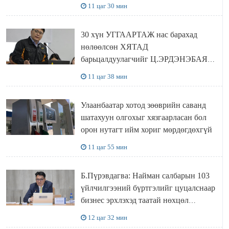
ХҮЛЭЭН АВЧ УУЛЗЛАА
11 цаг 30 мин
30 хүн УГГААРТАЖ нас барахад
нөлөөлсөн ХЯТАД
барьцалдуулагчийг Ц.ЭРДЭНЭБАЯР
захирал дахин худалдаж авахаар
11 цаг 38 мин
болжээ
Улаанбаатар хотод зөөврийн саванд
шатахуун олгохыг хязгаарласан бол
орон нутагт ийм хориг мөрдөгдөхгүй
11 цаг 55 мин
Б.Пүрэвдагва: Найман салбарын 103
үйлчилгээний бүртгэлийг цуцалснаар
бизнес эрхлэхэд таатай нөхцөл
бүрдэнэ
12 цаг 32 мин