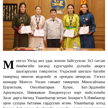
М
онгол Улсад анх удаа зохион байгуулсан 3x3 сагсан
бөмбөгийн насанд хүрэгчдийн дэлхийн аварга
шалгаруулах тэмцээнээс Үндэсний шигшээ багийн
тамирчид мөнгөн медалийг эх орондоо авчирсан. Тэгвэл
өнөөдөр Монгол Улсын гавьяат тамирчин Мөнхсайханы
Цэрэнлхам, Онолбаатарын Хулан, Бат-Эрдэнийн
Ариунцэцэг, Нямжавын Нандинхүсэл нарт нийслэлийн
Засаг дарга бөгөөд Улаанбаатар хотын Захирагч Х.Нямбаатар
орон сууцны батламж гардуулан өглөө. Улаанбаатар хотод