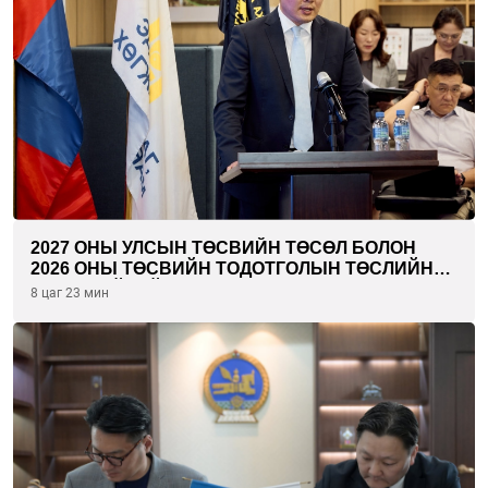
2027 ОНЫ УЛСЫН ТӨСВИЙН ТӨСӨЛ БОЛОН
2026 ОНЫ ТӨСВИЙН ТОДОТГОЛЫН ТӨСЛИЙН
ОЛОН НИЙТИЙН ХЭЛЭЛЦҮҮЛЭГ БОЛЛОО
8 цаг 23 мин