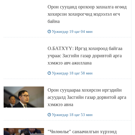
Орон сууцанд орохоор захиалга өгөөд
хохирсон хохирогчид мэдээлэл өгч
байна
Уржигдар 19 цаг 04 мин
О.БАТХҮҮ: Иргэд хохироод байгаа
учраас Засгийн газар доривтой арга
хэмжээ авч ажиллана
Уржигдар 18 цаг 58 мин
Орон сууцаараа хохирсон иргэдийн
асуудалд Засгийн газар дорвитой арга
хэмжээ авна
Уржигдар 18 цаг 53 мин
"Чөлөөлье" санаачилгын хүрээнд