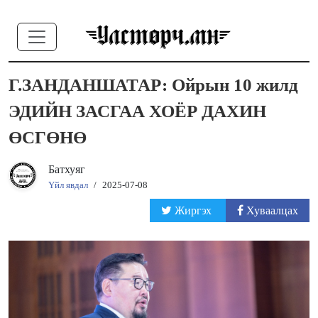
Г.ЗАНДАНШАТАР: Ойрын 10 жилд
ЭДИЙН ЗАСГАА ХОЁР ДАХИН
ӨСГӨНӨ
Батхуяг
Үйл явдал
/
2025-07-08
Жиргэх
Хуваалцах