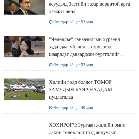
асуудалд Засгийн газар дорвитой арга
хэмжээ авна
Өчигдөр 18 цаг 53 мин
"Чөлөөлье" санаачилгын хүрээнд
худалдаа, үйлчилгээ эрхлэхэд
шаарддаг давхардсан бүртгэлийг
хүчингүй болгох тогтоолын төслийг
Өчигдөр 18 цаг 53 мин
баталлаа
Хөлийн голд болдог ТӨМӨР
ЗАМЧДЫН БАЯР НААДАМ
цуцлагдлаа
Өчигдөр 18 цаг 49 мин
ХОХИРОГЧ: Зургаан жилийн өмнө
дахин төлөвлөлт гээд айлуудыг