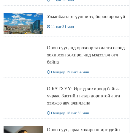
Улаанбаатарт үүлшинэ, бороо орохгүй
11 цаг 31 мин
Орон сууцанд орохоор захиалга өгөөд
хохирсон хохирогчид мэдээлэл өгч
байна
Өчигдөр 19 цаг 04 мин
О.БАТХҮҮ: Иргэд хохироод байгаа
учраас Засгийн газар доривтой арга
хэмжээ авч ажиллана
Өчигдөр 18 цаг 58 мин
Орон сууцаараа хохирсон иргэдийн