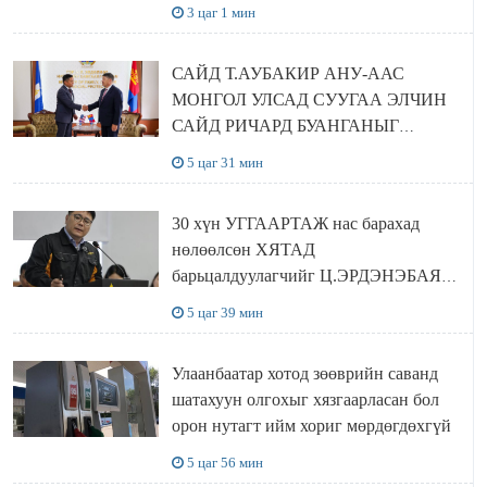
шийдвэрлэхээр болов
3 цаг 1 мин
САЙД Т.АУБАКИР АНУ-ААС
МОНГОЛ УЛСАД СУУГАА ЭЛЧИН
САЙД РИЧАРД БУАНГАНЫГ
ХҮЛЭЭН АВЧ УУЛЗЛАА
5 цаг 31 мин
30 хүн УГГААРТАЖ нас барахад
нөлөөлсөн ХЯТАД
барьцалдуулагчийг Ц.ЭРДЭНЭБАЯР
захирал дахин худалдаж авахаар
5 цаг 39 мин
болжээ
Улаанбаатар хотод зөөврийн саванд
шатахуун олгохыг хязгаарласан бол
орон нутагт ийм хориг мөрдөгдөхгүй
5 цаг 56 мин