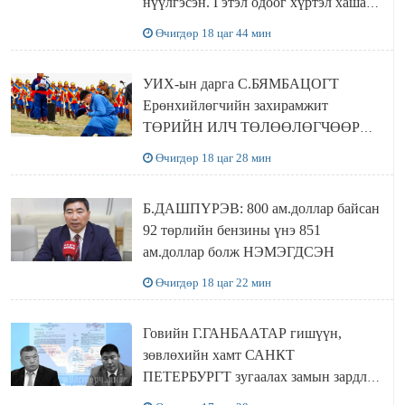
нүүлгэсэн. Гэтэл одоог хүртэл хашаа
байшин ч байхгүй, орон сууц ч
Өчигдөр 18 цаг 44 мин
байхгүй хаана амьдрахаа мэдэхгүй явж
байна
УИХ-ын дарга С.БЯМБАЦОГТ
Ерөнхийлөгчийн захирамжит
ТӨРИЙН ИЛЧ ТӨЛӨӨЛӨГЧӨӨР
Сутай хайрханы тахилгад оролцжээ
Өчигдөр 18 цаг 28 мин
Б.ДАШПҮРЭВ: 800 ам.доллар байсан
92 төрлийн бензины үнэ 851
ам.доллар болж НЭМЭГДСЭН
Өчигдөр 18 цаг 22 мин
Говийн Г.ГАНБААТАР гишүүн,
зөвлөхийн хамт САНКТ
ПЕТЕРБУРГТ зугаалах замын зардлаа
“ИНҮТ” ТӨХХК даажээ