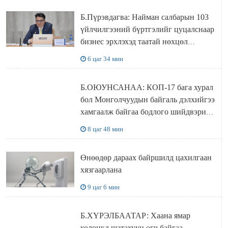
Б.Пүрэвдагва: Найман салбарын 103
үйлчилгээний бүртгэлийг цуцалснаар
бизнес эрхлэхэд таатай нөхцөл
бүрдэнэ
6 цаг 34 мин
Б.ОЮУНСАНАА: КОП-17 бага хурал
бол Монголчуудын байгаль дэлхийгээ
хамгаалж байгаа бодлого шийдвэрийг
ДЭЛХИЙД СУРТАЛЧИЛАХ гол
8 цаг 48 мин
бодлого
Өнөөдөр дараах байршилд цахилгаан
хязгаарлана
9 цаг 6 мин
Б.ХҮРЭЛБААТАР: Хаана ямар
колонкд шатахуун өгч байгаа,