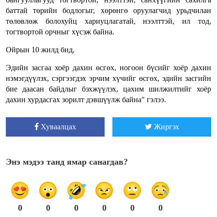
баттай төрийн бодлогыг, хөрөнгө оруулагчид урьдчилан
төлөвлөж болохуйц хариуцлагатай, нээлттэй, ил тод,
тогтвортой орчныг хүсэж байна.
Ойрын 10 жилд бид,
Эдийн засгаа хоёр дахин өсгөх, ногоон бүсийг хоёр дахин
нэмэгдүүлэх, сэргээгдэх эрчим хүчийг өсгөх, эдийн засгийн
бие даасан байдлыг бэхжүүлэх, цахим шилжилтийг хоёр
дахин хурдасгах зорилт дэвшүүлж байна" гэлээ.
Хуваалцах
Жиргэх
Энэ мэдээ танд ямар санагдав?
0
0
0
0
0
0