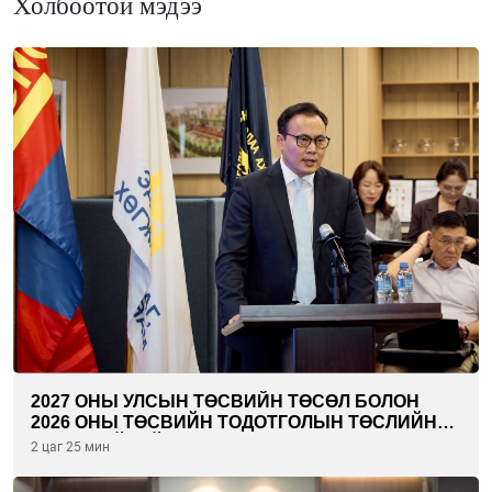
Холбоотой мэдээ
2027 ОНЫ УЛСЫН ТӨСВИЙН ТӨСӨЛ БОЛОН
2026 ОНЫ ТӨСВИЙН ТОДОТГОЛЫН ТӨСЛИЙН
ОЛОН НИЙТИЙН ХЭЛЭЛЦҮҮЛЭГ БОЛЛОО
2 цаг 25 мин