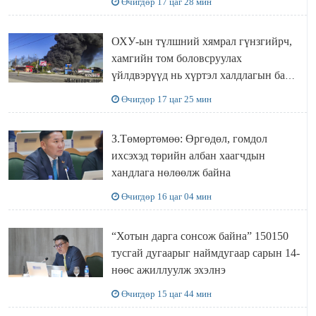
Өчигдөр 17 цаг 28 мин
ОХУ-ын түлшний хямрал гүнзгийрч,
хамгийн том боловсруулах
үйлдвэрүүд нь хүртэл халдлагын бай
болов
Өчигдөр 17 цаг 25 мин
З.Төмөртөмөө: Өргөдөл, гомдол
ихсэхэд төрийн албан хаагчдын
хандлага нөлөөлж байна
Өчигдөр 16 цаг 04 мин
“Хотын дарга сонсож байна” 150150
тусгай дугаарыг наймдугаар сарын 14-
нөөс ажиллуулж эхэлнэ
Өчигдөр 15 цаг 44 мин