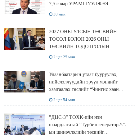
7,5 саяар УРАМШУУЛЖЭЭ
38 мин
2027 ОНЫ УЛСЫН ТӨСВИЙН
ТӨСӨЛ БОЛОН 2026 ОНЫ
ТӨСВИЙН ТОДОТГОЛЫН
ТӨСЛИЙН ОЛОН НИЙТИЙН
2 цаг 25 мин
ХЭЛЭЛЦҮҮЛЭГ БОЛЛОО
Улаанбаатарын утааг бууруулах,
нийслэлчүүдийн эрүүл мэндийг
хамгаалах төслийг “Чингис хаан
баялгийн сан нэгдэл” ХХК-тай
2 цаг 54 мин
хамтран хэрэгжүүлнэ
"ДЦС-3” ТӨХК-ийн нэн
шаардлагатай “Турбингенератор-5”-
ын шинэчлэлийн төсвийг