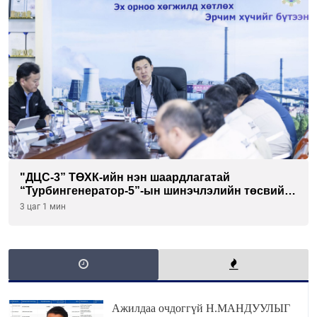
"ДЦС-3” ТӨХК-ийн нэн шаардлагатай
“Турбингенератор-5”-ын шинэчлэлийн төсвийг
шийдвэрлэхээр болов
3 цаг 1 мин
Ажилдаа очдоггүй Н.МАНДУУЛЫГ