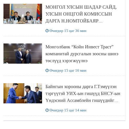
МОНГОЛ УЛСЫН ШАДАР САЙД,
УЛСЫН ОНЦГОЙ КОМИССЫН
ДАРГА Н.НОМТОЙБАЯР
ӨМНӨГОВЬ АЙМАГТ
Өчигдөр 15 цаг 36 мин
АЖИЛЛАЛАА
Монголбанк “Койн Инвест Траст”
компанитай дурсгалын зоосны шинэ
төслүүд хэрэгжүүлнэ
Өчигдөр 15 цаг 16 мин
Байнгын хорооны дарга Г.Тэмүүлэн
тэргүүтэй УИХ-ын гишүүд БНСУ-ын
Үндэсний Ассамблейн гишүүдийг
хүлээн авч уулзав
Өчигдөр 15 цаг 14 мин