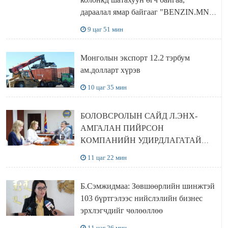
дараалал ямар байгааг "BENZIN.MN”
сайтаас харах боломжтой
9 цаг 51 мин
Монголын экспорт 12.2 тэрбум
ам.долларт хүрэв
10 цаг 35 мин
БОЛОВСРОЛЫН САЙД Л.ЭНХ-
АМГАЛАН ПИЙРСОН
КОМПАНИЙН УДИРДЛАГАТАЙ
УУЛЗЛАА
11 цаг 22 мин
Б.Сэмжидмаа: Зөвшөөрлийн шинжтэй
103 бүртгэлээс нийслэлийн бизнес
эрхлэгчдийг чөлөөллөө
11 цаг 26 мин