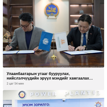
Улаанбаатарын утааг бууруулах,
нийслэлчүүдийн эрүүл мэндийг хамгаалах
төслийг “Чингис хаан баялгийн сан нэгдэл” ХХК-
2 цаг 54 мин
тай хамтран хэрэгжүүлнэ