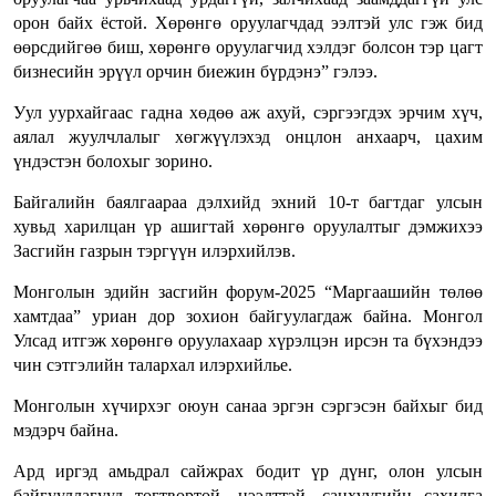
орон байх ёстой. Хөрөнгө оруулагчдад ээлтэй улс гэж бид
өөрсдийгөө биш, хөрөнгө оруулагчид хэлдэг болсон тэр цагт
бизнесийн эрүүл орчин биежин бүрдэнэ” гэлээ.
Уул уурхайгаас гадна хөдөө аж ахуй, сэргээгдэх эрчим хүч,
аялал жуулчлалыг хөгжүүлэхэд онцлон анхаарч, цахим
үндэстэн болохыг зорино.
Байгалийн баялгаараа дэлхийд эхний 10-т багтдаг улсын
хувьд харилцан үр ашигтай хөрөнгө оруулалтыг дэмжихээ
Засгийн газрын тэргүүн илэрхийлэв.
Монголын эдийн засгийн форум-2025 “Маргаашийн төлөө
хамтдаа” уриан дор зохион байгуулагдаж байна. Монгол
Улсад итгэж хөрөнгө оруулахаар хүрэлцэн ирсэн та бүхэндээ
чин сэтгэлийн талархал илэрхийлье.
Монголын хүчирхэг оюун санаа эргэн сэргэсэн байхыг бид
мэдэрч байна.
Ард иргэд амьдрал сайжрах бодит үр дүнг, олон улсын
байгууллагууд тогтвортой, нээлттэй, санхүүгийн сахилга