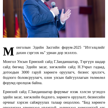
М
онголын Эдийн Засгийн форум-2025 "Итгэлцлийг
дахин сэргээх нь" уриан дор эхэллээ.
Монгол Улсын Ерөнхий сайд Г.Занданшатар, Тэргүүн шадар
сайд бөгөөд Эдийн засаг, хөгжлийн сайд Н.Учрал гадаад,
дотоодын 3000 гаруй хөрөнгө оруулагч, бизнес эрхлэгч,
бодлого боловсруулагч, олон улсын байгууллагын төлөөлөл
форумд оролцож байна.
Ерөнхий сайд Г.Занданшатар форумыг нээж хэлсэн үгэндээ
эдийн засаг, хөгжлийн бодлого, хөрөнгө оруулалт, бизнесийн
орчныг хэрхэн сайжруулах талаар онцоллоо. “Бид хөрөнгө
оруулагчаа урьчихаад урдаггүй, залчихаад заамддаггүй улс