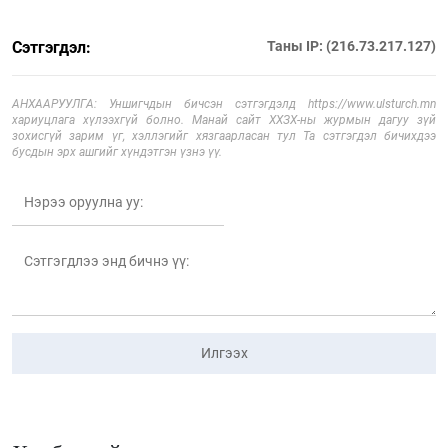
Сэтгэгдэл:
Таны IP: (216.73.217.127)
АНХААРУУЛГА: Уншигчдын бичсэн сэтгэгдэлд https://www.ulsturch.mn
хариуцлага хүлээхгүй болно. Манай сайт ХХЗХ-ны журмын дагуу зүй
зохисгүй зарим үг, хэллэгийг хязгаарласан тул Та сэтгэгдэл бичихдээ
бусдын эрх ашгийг хүндэтгэн үзнэ үү.
Илгээх