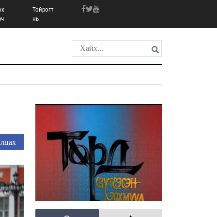
ох
Тойрогт
рч
нь
лцах