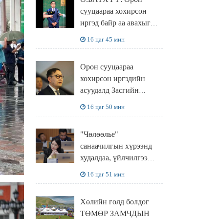
сууцаараа хохирсон
иргэд байр аа авахыг л
хүсэж байна. Иргэд
16 цаг 45 мин
хохироод байгаа
учраас Засгийн газар
Орон сууцаараа
доривтой арга хэмжээ
хохирсон иргэдийн
авч ажиллана
асуудалд Засгийн
газар дорвитой арга
16 цаг 50 мин
хэмжээ авна
"Чөлөөлье"
санаачилгын хүрээнд
худалдаа, үйлчилгээ
эрхлэхэд шаарддаг
16 цаг 51 мин
давхардсан
бүртгэлийг хүчингүй
Хөлийн голд болдог
болгох тогтоолын
ТӨМӨР ЗАМЧДЫН
төслийг баталлаа