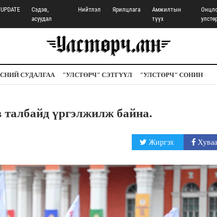
UPDATE
Сэдэв,
Нийтлэл
Ярилцлага
Амжилтын
Онцл
асуудал
түүх
улстө
СНИЙ СУДАЛГАА
"УЛСТӨРЧ" СЭТГҮҮЛ
"УЛСТӨРЧ" СОНИН
в талбайд үргэлжилж байна.
Жиргэх
Хуваа