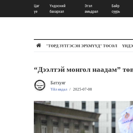
Цаг
Үндэсний
Эгэл
Байр
үе
бахархал
амьдрал
суурь
"ТӨРД ЗҮТГЭСЭН ЭРХМҮҮД" ТӨСӨЛ
ҮНДЭ
“Дээлтэй монгол наадам” тө
Батхуяг
Үйл явдал
/
2025-07-08