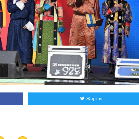
Жиргэх