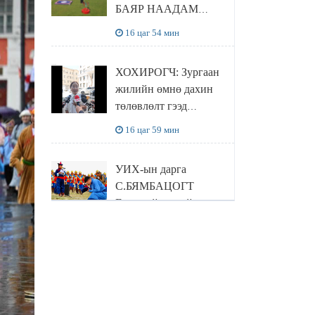
БАЯР НААДАМ
цуцлагдлаа
16 цаг 54 мин
ХОХИРОГЧ: Зургаан
жилийн өмнө дахин
төлөвлөлт гээд
айлуудыг нүүлгэсэн.
16 цаг 59 мин
Гэтэл одоог хүртэл
хашаа байшин ч
УИХ-ын дарга
байхгүй, орон сууц ч
С.БЯМБАЦОГТ
байхгүй хаана
Ерөнхийлөгчийн
амьдрахаа мэдэхгүй
захирамжит ТӨРИЙН
явж байна
17 цаг 15 мин
ИЛЧ
ТӨЛӨӨЛӨГЧӨӨР
Б.ДАШПҮРЭВ: 800
Сутай хайрханы
ам.доллар байсан 92
тахилгад оролцжээ
төрлийн бензины үнэ