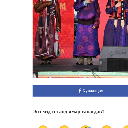
Хуваалцах
Энэ мэдээ танд ямар санагдав?