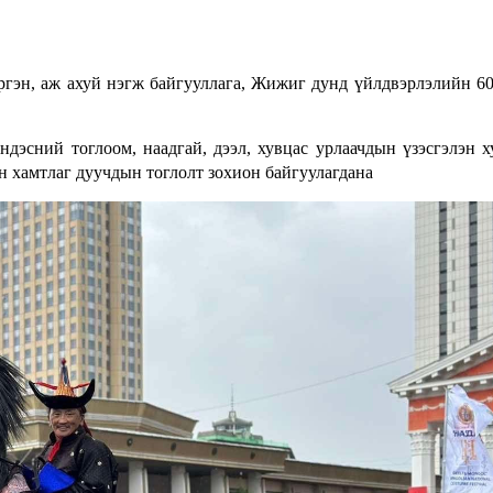
гэн, аж ахуй нэгж байгууллага, Жижиг дунд үйлдвэрлэлийн 6
дэсний тоглоом, наадгай, дээл, хувцас урлаачдын үзэсгэлэн х
н хамтлаг дуучдын тоглолт зохион байгуулагдана