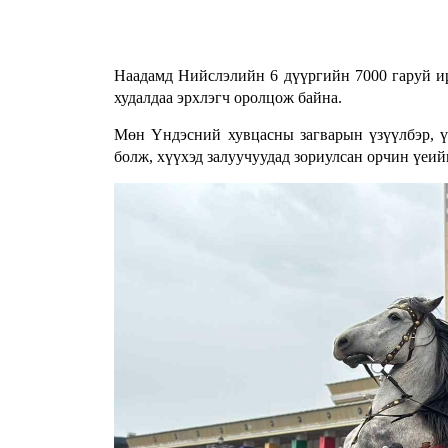
Наадамд Нийслэлийн 6 дүүргийн 7000 гаруй ир
худалдаа эрхлэгч оролцож байна.
Мөн Үндэсний хувцасны загварын үзүүлбэр, үн
болж, хүүхэд залуучуудад зориулсан орчин үеий