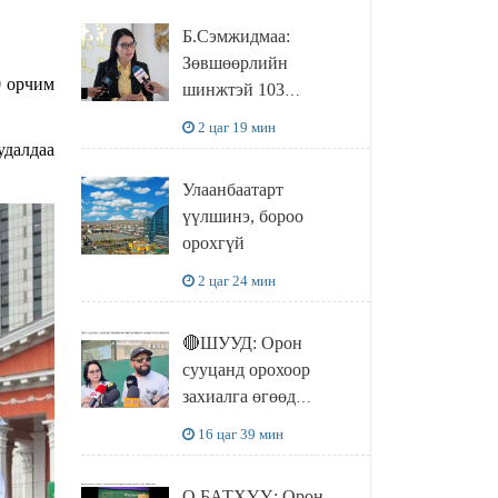
УДИРДЛАГАТАЙ
Б.Сэмжидмаа:
УУЛЗЛАА
Зөвшөөрлийн
0 орчим
шинжтэй 103
бүртгэлээс
2 цаг 19 мин
нийслэлийн бизнес
удалдаа
эрхлэгчдийг
Улаанбаатарт
чөлөөллөө
үүлшинэ, бороо
орохгүй
2 цаг 24 мин
🔴ШУУД: Орон
сууцанд орохоор
захиалга өгөөд
хохирсон хохирогчид
16 цаг 39 мин
мэдээлэл өгч байна
О.БАТХҮҮ: Орон