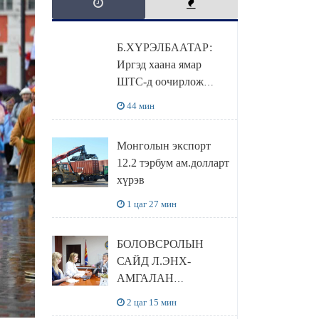
Б.ХҮРЭЛБААТАР:
Иргэд хаана ямар
ШТС-д оочирлож
байгааг benzin.mn-ээс
44 мин
мэдэх боломжтой
Монголын экспорт
12.2 тэрбум ам.долларт
хүрэв
1 цаг 27 мин
БОЛОВСРОЛЫН
САЙД Л.ЭНХ-
АМГАЛАН
ПИЙРСОН
2 цаг 15 мин
КОМПАНИЙН