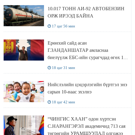
10.017 ТОНН АИ-92 АВТОБЕНЗИН
ОРЖ ИРЭЭД БАЙНА
17 цаг 56 мин
Ерөнхий сайд асан
Г.ЗАНДАНШАТАР амласнаа
биелүүлж ЕБС-ийн сурагчдад өгөх 10.
МЯНГАН ШАТРАА хүлээн авчээ
18 цаг 31 мин
Нийслэлийн цэцэрлэгийн бүртгэл энэ
сарын 10-наас эхэлнэ
18 цаг 42 мин
“ЧИНГИС ХААН” одон хүртсэн
С.НАРАНГЭРЭЛ академичид 713 сая
төгрөгийн УРАМШУУЛАЛ олгожээ