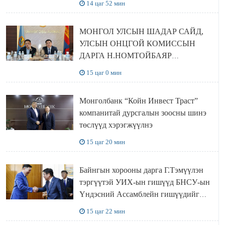
14 цаг 52 мин
МОНГОЛ УЛСЫН ШАДАР САЙД,
УЛСЫН ОНЦГОЙ КОМИССЫН
ДАРГА Н.НОМТОЙБАЯР
ӨМНӨГОВЬ АЙМАГТ
15 цаг 0 мин
АЖИЛЛАЛАА
Монголбанк “Койн Инвест Траст”
компанитай дурсгалын зоосны шинэ
төслүүд хэрэгжүүлнэ
15 цаг 20 мин
Байнгын хорооны дарга Г.Тэмүүлэн
тэргүүтэй УИХ-ын гишүүд БНСУ-ын
Үндэсний Ассамблейн гишүүдийг
хүлээн авч уулзав
15 цаг 22 мин