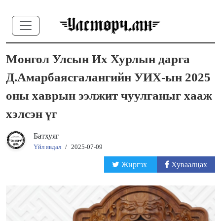
Монгол Улсын Их Хурлын дарга
Д.Амарбаясгалангийн УИХ-ын 2025
оны хаврын ээлжит чуулганыг хааж
хэлсэн үг
Батхуяг
Үйл явдал
/
2025-07-09
Жиргэх
Хуваалцах