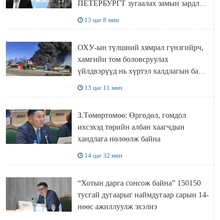
ПЕТЕРБУРГТ зугаалах замын зардлаа
“ИНҮТ” ТӨХХК даажээ
13 цаг 8 мин
ОХУ-ын түлшний хямрал гүнзгийрч,
хамгийн том боловсруулах
үйлдвэрүүд нь хүртэл халдлагын бай
болов
13 цаг 11 мин
З.Төмөртөмөө: Өргөдөл, гомдол
ихсэхэд төрийн албан хаагчдын
хандлага нөлөөлж байна
14 цаг 32 мин
“Хотын дарга сонсож байна” 150150
тусгай дугаарыг наймдугаар сарын 14-
нөөс ажиллуулж эхэлнэ