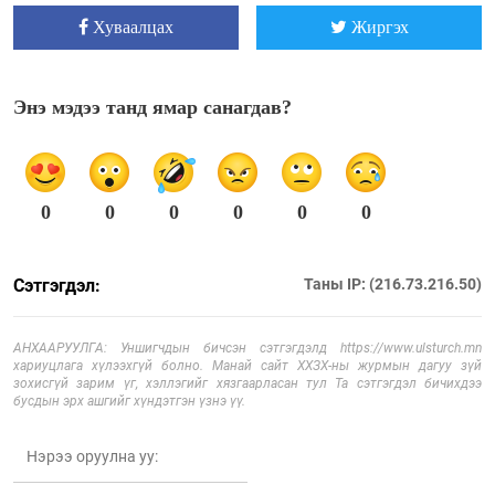
Хуваалцах
Жиргэх
Энэ мэдээ танд ямар санагдав?
0
0
0
0
0
0
Сэтгэгдэл:
Таны IP: (216.73.216.50)
АНХААРУУЛГА: Уншигчдын бичсэн сэтгэгдэлд https://www.ulsturch.mn
хариуцлага хүлээхгүй болно. Манай сайт ХХЗХ-ны журмын дагуу зүй
зохисгүй зарим үг, хэллэгийг хязгаарласан тул Та сэтгэгдэл бичихдээ
бусдын эрх ашгийг хүндэтгэн үзнэ үү.