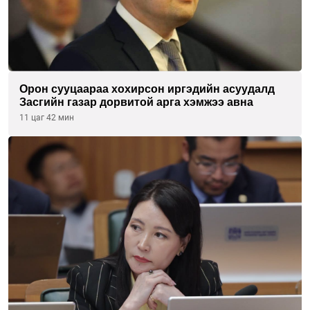
Орон сууцаараа хохирсон иргэдийн асуудалд
Засгийн газар дорвитой арга хэмжээ авна
11 цаг 42 мин