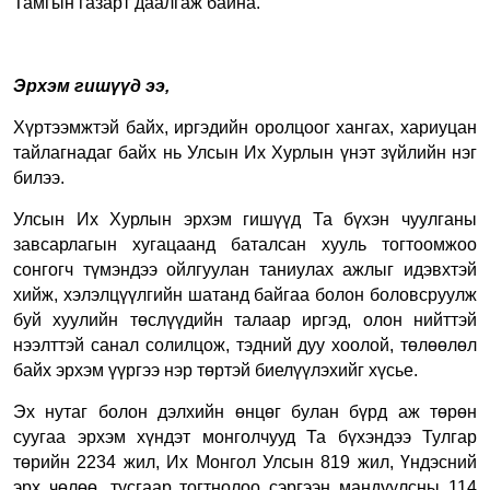
Тамгын газарт даалгаж байна.
Эрхэм гишүүд ээ,
Хүртээмжтэй байх, иргэдийн оролцоог хангах, хариуцан
тайлагнадаг байх нь Улсын Их Хурлын үнэт зүйлийн нэг
билээ.
Улсын Их Хурлын эрхэм гишүүд Та бүхэн чуулганы
завсарлагын хугацаанд баталсан хууль тогтоомжоо
сонгогч түмэндээ ойлгуулан таниулах ажлыг идэвхтэй
хийж, хэлэлцүүлгийн шатанд байгаа болон боловсруулж
буй хуулийн төслүүдийн талаар иргэд, олон нийттэй
нээлттэй санал солилцож, тэдний дуу хоолой, төлөөлөл
байх эрхэм үүргээ нэр төртэй биелүүлэхийг хүсье.
Эх нутаг болон дэлхийн өнцөг булан бүрд аж төрөн
суугаа эрхэм хүндэт монголчууд Та бүхэндээ Тулгар
төрийн 2234 жил, Их Монгол Улсын 819 жил, Үндэсний
эрх чөлөө, тусгаар тогтнолоо сэргээн мандуулсны 114