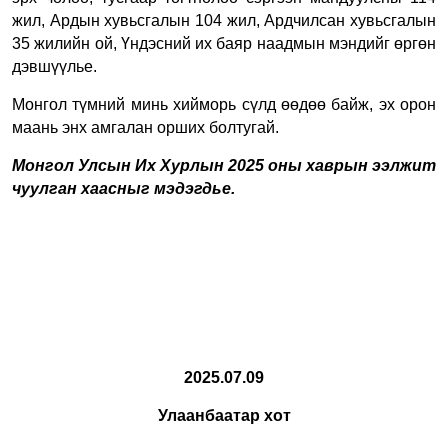
жил, Ардын хувьсгалын 104 жил, Ардчилсан хувьсгалын
35 жилийн ой, Үндэсний их баяр наадмын мэндийг өргөн
дэвшүүлье.
Монгол түмний минь хийморь сүлд өөдөө байж, эх орон
маань энх амгалан орших болтугай.
Монгол Улсын Их Хурлын 2025 оны хаврын ээлжит
чуулган хаасныг мэдэгдье.
2025.07.09
Улаанбаатар хот