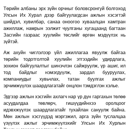
Төрийн албаны эрх зүйн орчныг боловсронгуй болгоход
Улсын Их Хурал дээр байгуулагдсан ажлын хэсэгтэй
шийдэл, хувилбар, санаа оноогоо хуваалцан хамтран
ажиллаж, намрын ээлжит чуулганы хугацаанд багтаан
Засгийн газраас хуулийн төслийг өргөн мэдүүлэх нь
зүйтэй.
Аж ахуйн чиглэлээр үйл ажиллагаа явуулж байгаа
төрийн тодотголтой хуулийн этгээдийн удирдлага,
зохион байгуулалтыг шинэчлэн сайжруулж, үр ашиг, ил
тод байдлыг нэмэгдүүлж, зардал бууруулах,
компаниудыг хувьчлах, татан буулгах ажлыг
эрчимжүүлэх шаардлагатайг онцлон тэмдэглэн хэлье.
Эдгээр ажлын хэсгийн ахлагч нар үр дүн гаргахын төлөө
асуудалдаа төвлөрч, гишүүдийнхээ оролцоог
идэвхжүүлэх шаардлагатайг тухайлан сануулж байна.
Мөн ажлын хэсгүүдэд мэргэжил, арга зүйн туслалцаа
үзүүлэх ажлыг эрчимжүүлэхийг Улсын Их Хурлын