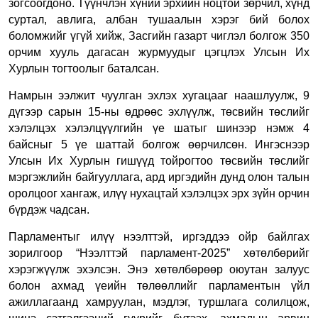
зогсоогдоно.
Түүнчлэн хүний эрхийн ноцтой зөрчил, хүнд
суртал, авлига, албан тушаалын хэрэг бий болох
боломжийг үгүй хийж, Засгийн газарт чиглэл болгож 350
орчим хууль дагасан журмуудыг цэгцлэх Улсын Их
Хурлын тогтоолыг баталсан.
Намрын ээлжит чуулган эхлэх хугацааг наашлуулж, 9
дүгээр сарын 15-ны өдрөөс эхлүүлж, төсвийн төслийг
хэлэлцэх хэлэлцүүлгийн үе шатыг шинээр нэмж 4
байсныг 5 үе шаттай болгож өөрчилсөн.
Ингэснээр
Улсын Их Хурлын гишүүд тойрогтоо төсвийн төслийг
мэргэжлийн байгууллага, ард иргэдийн дунд олон талын
оролцоог хангаж, илүү нухацтай хэлэлцэх эрх зүйн орчин
бүрдэж чадсан.
Парламентыг илүү нээлттэй, иргэддээ ойр байлгах
зорилгоор “Нээлттэй парламент-2025” хөтөлбөрийг
хэрэгжүүлж эхэлсэн.
Энэ хөтөлбөрөөр оюутан залуус
болон ахмад үеийн төлөөллийг парламентын үйл
ажиллагаанд хамруулан, мэдлэг, туршлага солилцож,