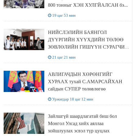
800 тонныг ХЭН ХУЛГЙАЛСАН бэ...
19 цаг 53 мин
НИЙСЛЭЛИЙН БАЯНГОЛ
ДҮҮРГИЙН ХҮҮХДИЙН ТӨЛӨӨ
ЗӨВЛӨЛИЙН ГИШҮҮН СУРАГЧИД
БОЛОВСРОЛЫН ЯАМАНД
21 цаг 21 мин
ЗОЧИЛЛОО
АВЛИГАЧДЫН ХӨРӨНГИЙГ
ХУРААХ тухай С.АМАРСАЙХАН
сайдын СУПЕР төлөвлөгөө
Уржигдар 18 цаг 12 мин
Зайлшгүй шаардлагатай биш бол
Монгол Улсад хийх аяллаа
хойшлуулах эсвэл түр цуцлах