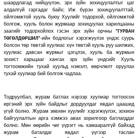
шаардлагад нийцүүлэн, эрх зүйн зохицуулалтыг цаг
алдалгүй гаргадаг байх; Иж бүрэн зохицуулалттай,
ойлгомжтой хууль буюу Хуулийг тодорхой, ойлгомжтой
болгож, хууль болон журмаар зохицуулах харилцааны
заагийг тодорхойлох гэсэн эрх зүйн орчны
“ГУРВАН
-ийн бодлогыг хэрэгжүүлэх үндэс суурь
ТӨГӨЛДӨРШИЛ”
болсон төр төвтэй хуулиас хүн төвтэй хууль руу шилжих,
хуулиас давсан журмыг цэгцлэх, хууль ба журмын
зохист харьцааг хангах эрх зүйн үндсийг Хууль
тогтоомжийн тухай хуульд нэмэлт, өөрчлөлт оруулах
тухай хуулиар бий болгож чадлаа.
Тодруулбал, журам батлах нэрээр хуулиар тогтоосон
иргэний эрх зүйн байдлыг дордуулдаг явдал цаашид
үгүй болно. Журам зөвхөн хуулийг хэрэгжүүлэх, зохион
байгуулалтын арга хэмжээ авах зорилгоор батлагддаг
болно.
Мөн өөрийн чиг үүрэгт нь хамааралгүй байхад
журам баталдаг явдал үүгээр таслан