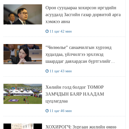
Орон сууцаараа хохирсон иргэдийн
асуудалд Засгийн газар дорвитой арга
хэмжээ авна
11 цаг 42 мин
"Чөлөөлье" санаачилгын хүрээнд
худалдаа, үйлчилгээ эрхлэхэд
шаарддаг давхардсан бүртгэлийг
хүчингүй болгох тогтоолын төслийг
11 цаг 43 мин
баталлаа
Хөлийн голд болдог ТӨМӨР
ЗАМЧДЫН БАЯР НААДАМ
цуцлагдлаа
11 цаг 46 мин
ХОХИРОГЧ: Зургаан жилийн өмнө