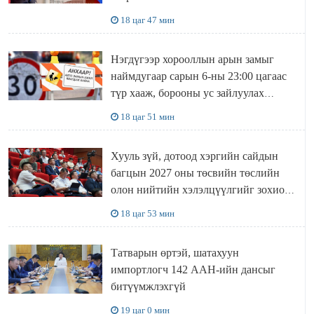
18 цаг 47 мин
Нэгдүгээр хорооллын арын замыг
наймдугаар сарын 6-ны 23:00 цагаас
түр хааж, борооны ус зайлуулах
шугамын хөндлөн сэтэлгээ хийнэ
18 цаг 51 мин
Хууль зүй, дотоод хэргийн сайдын
багцын 2027 оны төсвийн төслийн
олон нийтийн хэлэлцүүлгийг зохион
байгууллаа
18 цаг 53 мин
Татварын өртэй, шатахуун
импортлогч 142 ААН-ийн дансыг
битүүмжлэхгүй
19 цаг 0 мин