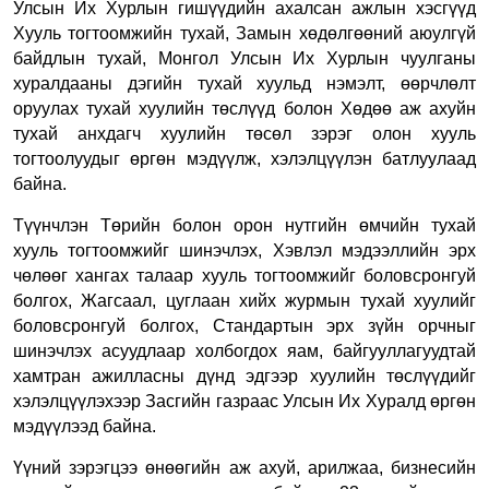
Улсын Их Хурлын гишүүдийн ахалсан ажлын хэсгүүд
Хууль тогтоомжийн тухай, Замын хөдөлгөөний аюулгүй
байдлын тухай, Монгол Улсын Их Хурлын чуулганы
хуралдааны дэгийн тухай хуульд нэмэлт, өөрчлөлт
оруулах тухай хуулийн төслүүд болон Хөдөө аж ахуйн
тухай анхдагч хуулийн төсөл зэрэг олон хууль
тогтоолуудыг өргөн мэдүүлж, хэлэлцүүлэн батлуулаад
байна.
Түүнчлэн Төрийн болон орон нутгийн өмчийн тухай
хууль тогтоомжийг шинэчлэх, Хэвлэл мэдээллийн эрх
чөлөөг хангах талаар хууль тогтоомжийг боловсронгуй
болгох, Жагсаал, цуглаан хийх журмын тухай хуулийг
боловсронгуй болгох, Стандартын эрх зүйн орчныг
шинэчлэх асуудлаар холбогдох яам, байгууллагуудтай
хамтран ажилласны дүнд эдгээр хуулийн төслүүдийг
хэлэлцүүлэхээр Засгийн газраас Улсын Их Хуралд өргөн
мэдүүлээд байна.
Үүний зэрэгцээ өнөөгийн аж ахуй, арилжаа, бизнесийн