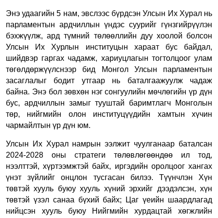
Энэ удаагийн 5 нам, эвслээс бүрдсэн Улсын Их Хурал нь
парламентын ардчиллын үндэс суурийг гүнзгийрүүлэн
бэхжүүлж, ард түмний төлөөллийн дуу хоолой болсон
Улсын Их Хурлын институцын хараат бус байдал,
шийдвэр гаргах чадамж, хариуцлагын тогтолцоог улам
төгөлдөржүүлснээр бид Монгол Улсын парламентын
засаглалыг бодит утгаар нь баталгаажуулж чадаж
байна.
Энэ бол зөвхөн нэг сонгуулийн мөчлөгийн үр дүн
бус, ардчиллын замыг тууштай баримтлагч Монголын
төр, нийгмийн олон институцүүдийн хамтын хүчин
чармайлтын үр дүн юм.
Улсын Их Хурал намрын ээлжит чуулганаар баталсан
2024-2028 оны стратеги төлөвлөгөөндөө ил тод,
нээлттэй, хүртээмжтэй байх, иргэдийн оролцоог хангах
үнэт зүйлийг онцлон тусгасан билээ.
Түүнчлэн Хүн
төвтэй хууль буюу хууль хүний эрхийг дээдэлсэн, хүн
төвтэй үзэл санаа бүхий байх; Цаг үеийн шаардлагад
нийцсэн хууль буюу Нийгмийн хурдацтай хөгжлийн