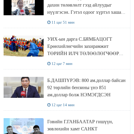
дахин төлөвлөлт гээд айлуудыг
нүүлгэсэн. Гэтэл одоог хүртэл хашаа
байшин ч байхгүй, орон сууц ч
11 цаг 51 мин
байхгүй хаана амьдрахаа мэдэхгүй явж
байна
УИХ-ын дарга С.БЯМБАЦОГТ
Ерөнхийлөгчийн захирамжит
ТӨРИЙН ИЛЧ ТӨЛӨӨЛӨГЧӨӨР
Сутай хайрханы тахилгад оролцжээ
12 цаг 7 мин
Б.ДАШПҮРЭВ: 800 ам.доллар байсан
92 төрлийн бензины үнэ 851
ам.доллар болж НЭМЭГДСЭН
12 цаг 14 мин
Говийн Г.ГАНБААТАР гишүүн,
зөвлөхийн хамт САНКТ