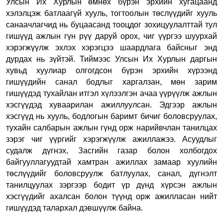
Улсын Их Хурлын өмнөх бүрэн эрхийн хугацаанд
хэлэлцэж батлаагүй хууль, тогтоолын төслүүдийг хууль
санаачлагчид нь буцаасанд тооцдог зохицуулалттай тул
гишүүд ажлын гүн рүү даруй орох, чиг үүргээ шуурхай
хэрэгжүүлж эхлэх хэрэгцээ шаардлага байсныг энд
дурдах нь зүйтэй.
Тиймээс Улсын Их Хурлын даргын
хувьд хуулиар олгогдсон бүрэн эрхийн хүрээнд
гишүүдийн санал бодлыг харгалзан, мөн зарим
гишүүдэд тухайлан итгэл хүлээлгэн ачаа үүрүүлж ажлын
хэсгүүдэд хуваарилан ажиллуулсан.
Эдгээр ажлын
хэсгүүд нь хууль, бодлогын баримт бичиг боловсруулах,
тухайн
салбарын ажлын гүнд орж нарийвчлан танилцах
зэрэг чиг үүргийг хэрэгжүүлж ажиллажээ.
Асуудлыг
судалж дүгнэх, Засгийн газар болон холбогдох
байгууллагуудтай хамтран ажиллах замаар хуулийн
төслүүдийг боловсруулж батлуулах, санал, дүгнэлт
танилцуулах зэргээр бодит үр дүнд хүрсэн ажлын
хэсгүүдийг ахалсан болон түүнд орж ажилласан нийт
гишүүдэд талархал дэвшүүлж байна.