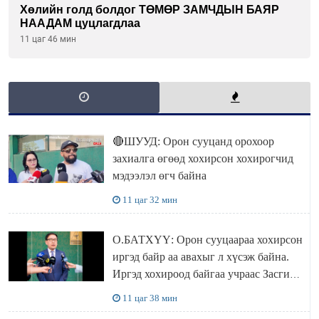
Хөлийн голд болдог ТӨМӨР ЗАМЧДЫН БАЯР
НААДАМ цуцлагдлаа
11 цаг 46 мин
🔴ШУУД: Орон сууцанд орохоор
захиалга өгөөд хохирсон хохирогчид
мэдээлэл өгч байна
11 цаг 32 мин
О.БАТХҮҮ: Орон сууцаараа хохирсон
иргэд байр аа авахыг л хүсэж байна.
Иргэд хохироод байгаа учраас Засгийн
газар доривтой арга хэмжээ авч
11 цаг 38 мин
ажиллана