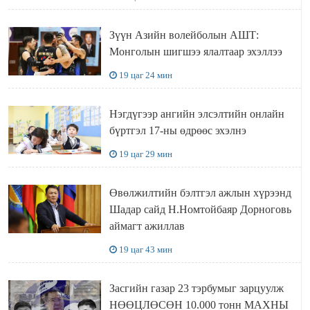
Зүүн Азийн волейболын АШТ:
Монголын шигшээ ялалтаар эхэллээ
19 цаг 24 мин
Нэгдүгээр ангийн элсэлтийн онлайн
бүртгэл 17-ны өдрөөс эхэлнэ
19 цаг 29 мин
Өвөлжилтийн бэлтгэл ажлын хүрээнд
Шадар сайд Н.Номтойбаяр Дорноговь
аймагт ажиллав
19 цаг 43 мин
Засгийн газар 23 тэрбумыг зарцуулж
НӨӨЦЛӨСӨН 10.000 тонн МАХНЫ