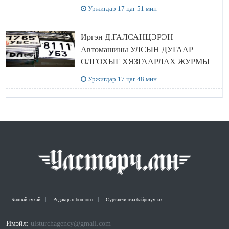
Уржигдар 17 цаг 51 мин
Иргэн Д.ГАЛСАНЦЭРЭН
Автомашины УЛСЫН ДУГААР
ОЛГОХЫГ ХЯЗГААРЛАХ ЖУРМЫГ
ЦУЦЛУУЛАХ санал гаргажээ
Уржигдар 17 цаг 48 мин
Бидний тухай
Редакцын бодлого
Сурталчилгаа байршуулах
Имэйл:
ulsturchagency@gmail.com