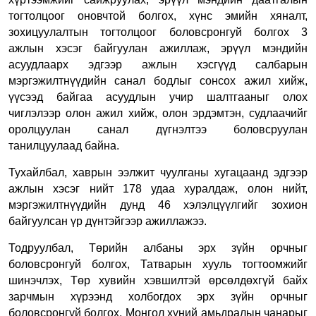
тогтолцоог оновчтой болгох, хүнс эмийн хяналт,
зохицуулалтын тогтолцоог боловсронгуй болгох 3
ажлын хэсэг байгуулан ажиллаж, эрүүл мэндийн
асуудлаарх эдгээр ажлын хэсгүүд салбарын
мэргэжилтнүүдийн санал бодлыг сонсох ажил хийж,
үүсээд байгаа асуудлын учир шалтгааныг олох
чиглэлээр олон ажил хийж, олон эрдэмтэн, судлаачийг
оролцуулан санал дүгнэлтээ боловсруулан
танилцуулаад байна.
Тухайлбал, хаврын ээлжит чуулганы хугацаанд эдгээр
ажлын хэсэг нийт 178 удаа хуралдаж, олон нийт,
мэргэжилтнүүдийн дунд 46 хэлэлцүүлгийг зохион
байгуулсан үр дүнтэйгээр ажиллажээ.
Тодруулбал, Төрийн албаны эрх зүйн орчныг
боловсронгуй болгох, Татварын хууль тогтоомжийг
шинэчлэх, Төр хувийн хэвшилтэй өрсөлдөхгүй байх
зарчмын хүрээнд холбогдох эрх зүйн орчныг
боловсронгуй болгох, Монгол хүний амьдралын чанарыг