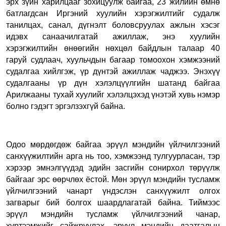
эрх зүйн харилцааг зохицуулж байгаа, 23 жилийн өмнө
батлагдсан Иргэний хуулийн хэрэгжилтийг судалж
танилцах, санал, дүгнэлт боловсруулах ажлын хэсэг
идэвх санаачилгатай ажиллаж, энэ хуулийн
хэрэгжилтийн өнөөгийн нөхцөл байдлын талаар 40
гаруй судлаач, хуульчдын багаар томоохон хэмжээний
судалгаа хийлгэж, үр дүнтэй ажиллаж чаджээ.
Энэхүү
судалгааны үр дүн хэлэлцүүлгийн шатанд байгаа
Арилжааны тухай хуулийг хэлэлцэхэд үнэтэй хувь нэмэр
болно гэдэгт эргэлзэхгүй байна.
Одоо мөрдөгдөж байгаа эрүүл мэндийн үйлчилгээний
санхүүжилтийн арга нь тоо, хэмжээнд тулгуурласан, тэр
хэрээр эмнэлгүүдэд эдийн засгийн сонирхол төрүүлж
байгааг эрс өөрчлөх ёстой. Мөн эрүүл мэндийн тусламж
үйлчилгээний чанарт үндэслэн санхүүжилт олгох
загварыг бий болгох шаардлагатай байна.
Тиймээс
эрүүл мэндийн тусламж үйлчилгээний чанар,
хүртээмжийг сайжруулах, эрүүл мэндийн даатгалын