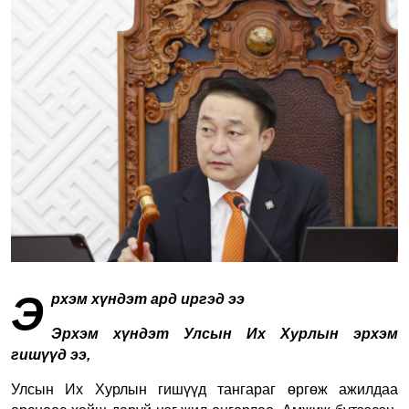
Э
рхэм хүндэт ард иргэд ээ
Эрхэм хүндэт
Улсын Их Хурлын эрхэм
гишүүд ээ,
Улсын Их Хурлын гишүүд тангараг өргөж ажилдаа