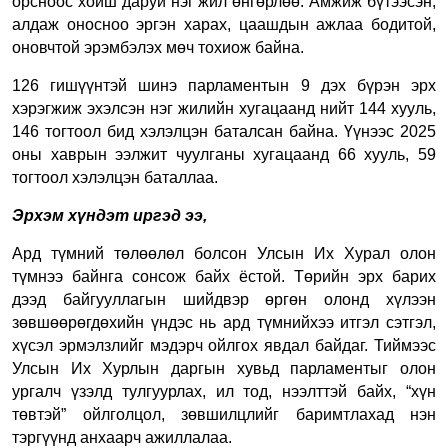
орсноос хойш даруй нэг жил өнгөрлөө. Амжиж бүтээсэн,
алдаж оносноо эргэн харах, цаашдын ажлаа бодитой,
оновчтой эрэмбэлэх мөч тохиож байна.
126 гишүүнтэй шинэ парламентын 9 дэх бүрэн эрх
хэрэгжиж эхэлсэн нэг жилийн хугацаанд нийт 144 хууль,
146 тогтоол бид хэлэлцэн баталсан байна. Үүнээс 2025
оны хаврын ээлжит чуулганы хугацаанд 66 хууль, 59
тогтоол хэлэлцэн баталлаа.
Эрхэм хүндэт иргэд ээ,
Ард түмний төлөөлөл болсон Улсын Их Хурал олон
түмнээ байнга сонсож байх ёстой. Төрийн эрх барих
дээд байгууллагын шийдвэр өргөн олонд хүлээн
зөвшөөрөгдөхийн үндэс нь ард түмнийхээ итгэл сэтгэл,
хүсэл эрмэлзлийг мэдэрч ойлгох явдал байдаг.
Тиймээс
Улсын Их Хурлын даргын хувьд парламентыг олон
ургалч үзэлд тулгуурлах, ил тод, нээлттэй байх, “хүн
төвтэй” ойлголцол, зөвшилцлийг баримтлахад нэн
тэргүүнд анхаарч ажиллалаа.