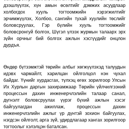
дээшлүүлэх, хүн амын өсөлтийг дэмжих асуудлаар
холбогдох хууль тогтоомжийн хэрэгжилтийг
эрчимжүүлэх, Холбоо, сангийн тухай хуулийн төслийг
боловсруулах, Гэр бүлийн хууль тогтоомжийг
боловсронгуй болгох, Шүгэл үлээх журмын талаарх эрх
зүйн орчныг бий болгох ажлын хэсгүүдийг онцлон
дурдъя.
Өндөр бүтээмжтэй төрийн албыг хөгжүүлэхэд талуудын
идэвх чармайлт, харилцан ойлголцол нэн чухал
байдаг.
Үүнийг хурдасгах, түлхэц өгөх зорилгоор Улсын
Их Хурлын даргын захирамжаар Төрийн үйлчилгээний
процессын дахин инженерчлэлийн талаар санал,
дүгнэлт боловсруулах үүрэг бүхий ажлын хэсэг
байгуулагдан ажиллаж, процессын дахин
инженерчлэлийн ажлыг үр дүнтэй зохион байгуулах,
нэгдсэн ойлголт, арга зүй, удирдлагаар хангах зорилгоор
тогтоолыг хэлэлцэн баталсан.