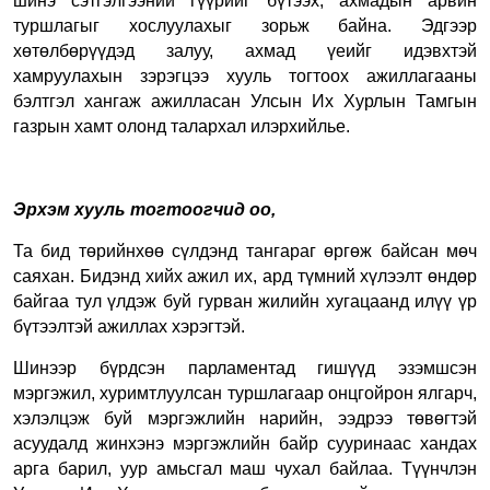
шинэ сэтгэлгээний гүүрийг бүтээх, ахмадын арвин
туршлагыг хослуулахыг зорьж байна.
Эдгээр
хөтөлбөрүүдэд залуу, ахмад үеийг идэвхтэй
хамруулахын зэрэгцээ хууль тогтоох ажиллагааны
бэлтгэл хангаж ажилласан Улсын Их Хурлын Тамгын
газрын хамт олонд талархал илэрхийлье.
Эрхэм хууль тогтоогчид оо,
Та бид төрийнхөө сүлдэнд тангараг өргөж байсан мөч
саяхан. Бидэнд хийх ажил их, ард түмний хүлээлт өндөр
байгаа тул үлдэж буй гурван жилийн хугацаанд илүү үр
бүтээлтэй ажиллах хэрэгтэй.
Шинээр бүрдсэн парламентад гишүүд эзэмшсэн
мэргэжил, хуримтлуулсан туршлагаар онцгойрон ялгарч,
хэлэлцэж буй мэргэжлийн нарийн, ээдрээ төвөгтэй
асуудалд жинхэнэ мэргэжлийн байр сууринаас хандах
арга барил, уур амьсгал маш чухал байлаа.
Түүнчлэн