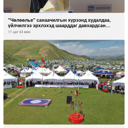
"Чөлөөлье" санаачилгын хүрээнд худалдаа,
үйлчилгээ эрхлэхэд шаарддаг давхардсан
бүртгэлийг хүчингүй болгох тогтоолын төслийг
11 цаг 43 мин
баталлаа