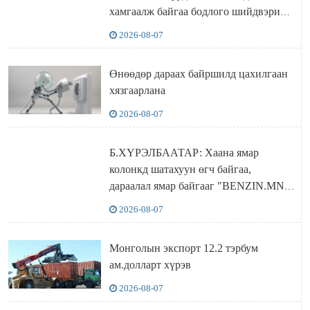
хамгаалж байгаа бодлого шийдвэрийг
ДЭЛХИЙД СУРТАЛЧИЛАХ гол
2026-08-07
бодлого
Өнөөдөр дараах байршилд цахилгаан
хязгаарлана
2026-08-07
Б.ХҮРЭЛБААТАР: Хаана ямар
колонкд шатахуун өгч байгаа,
дараалал ямар байгааг "BENZIN.MN”
сайтаас харах боломжтой
2026-08-07
Монголын экспорт 12.2 тэрбум
ам.долларт хүрэв
2026-08-07