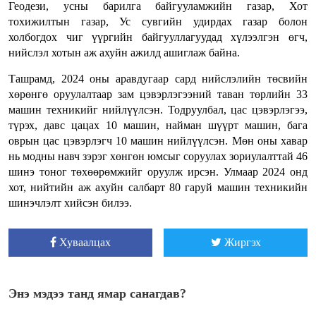
Геодези, усны барилга байгууламжийн газар, Хот
тохижилтын газар, Ус сувгийн удирдах газар болон
холбогдох чиг үүргийн байгууллагуудад хүлээлгэн өгч,
нийслэл хотын аж ахуйн ажилд ашиглаж байна.
Ташрамд, 2024 оны аравдугаар сард нийслэлийн төсвийн
хөрөнгө оруулалтаар зам цэвэрлэгээний таван төрлийн 33
машин техникийг нийлүүлсэн. Тодруулбал, цас цэвэрлэгээ,
түрэх, давс цацах 10 машин, найман шүүрт машин, бага
оврын цас цэвэрлэгч 10 машин нийлүүлсэн. Мөн оны хавар
нь модны навч зэрэг хөнгөн юмсыг соруулах зориулалттай 46
шинэ тоног төхөөрөмжийг оруулж ирсэн. Улмаар 2024 онд
хот, нийтийн аж ахуйн салбарт 80 гаруй машин техникийн
шинэчлэлт хийсэн билээ.
Хуваалцах
Жиргэх
Энэ мэдээ танд ямар санагдав?