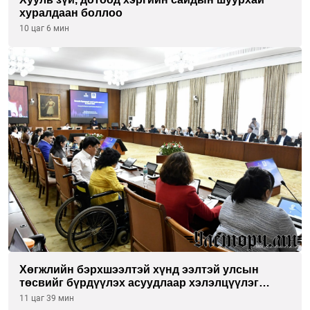
хуралдаан боллоо
10 цаг 6 мин
Хөгжлийн бэрхшээлтэй хүнд ээлтэй улсын
төсвийг бүрдүүлэх асуудлаар хэлэлцүүлэг
өрнүүлж байна
11 цаг 39 мин