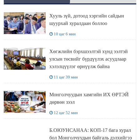
Хууль зүй, дотоод хэргийн сайдын
шуурхай хуралдаан боллоо
10 цаг 6 мин
Хөгжлийн бэрхшээлтэй хүнд ээлтэй
улсын төсвийг бүрдүүлэх асуудлаар
хэлэлцүүлэг өрнүүлж байна
11 цаг 39 мин
Монголчуудын хамгийн ИХ ӨРТЭЙ
дөрвөн зээл
12 цаг 52 мин
Б.ОЮУНСАНАА: КОП-17 бага хурал
бол Монголчуудын байгаль дэлхийгээ