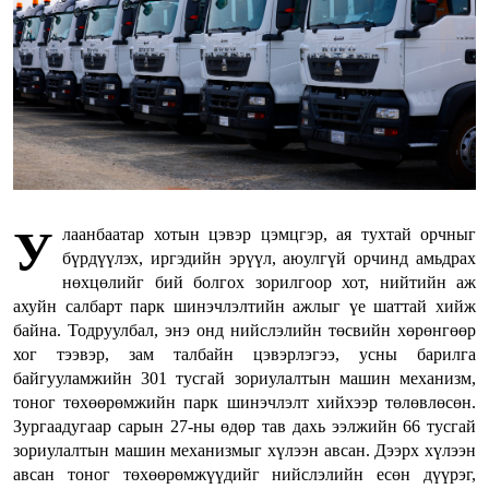
У
лаанбаатар хотын цэвэр цэмцгэр, ая тухтай орчныг
бүрдүүлэх, иргэдийн эрүүл, аюулгүй орчинд амьдрах
нөхцөлийг бий болгох зорилгоор хот, нийтийн аж
ахуйн салбарт парк шинэчлэлтийн ажлыг үе шаттай хийж
байна. Тодруулбал, энэ онд нийслэлийн төсвийн хөрөнгөөр
хог тээвэр, зам талбайн цэвэрлэгээ, усны барилга
байгууламжийн 301 тусгай зориулалтын машин механизм,
тоног төхөөрөмжийн парк шинэчлэлт хийхээр төлөвлөсөн.
Зургаадугаар сарын 27-ны өдөр тав дахь ээлжийн 66 тусгай
зориулалтын машин механизмыг хүлээн авсан. Дээрх хүлээн
авсан тоног төхөөрөмжүүдийг нийслэлийн есөн дүүрэг,