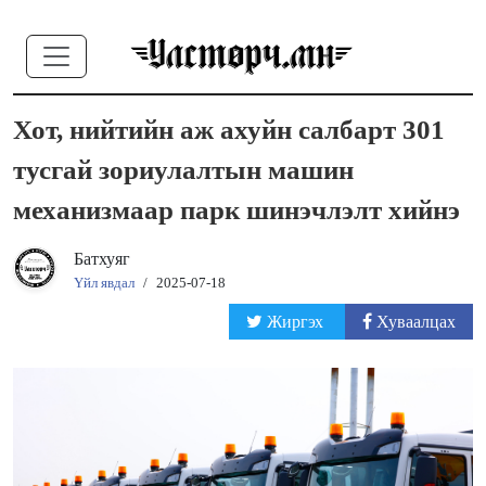
Хот, нийтийн аж ахуйн салбарт 301
тусгай зориулалтын машин
механизмаар парк шинэчлэлт хийнэ
Батхуяг
Үйл явдал
/
2025-07-18
Жиргэх
Хуваалцах