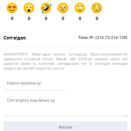
0
0
0
0
0
0
Сэтгэгдэл:
Таны IP: (216.73.216.138)
АНХААРУУЛГА: Уншигчдын бичсэн сэтгэгдэлд https://www.ulsturch.mn
хариуцлага хүлээхгүй болно. Манай сайт ХХЗХ-ны журмын дагуу зүй
зохисгүй зарим үг, хэллэгийг хязгаарласан тул Та сэтгэгдэл бичихдээ
бусдын эрх ашгийг хүндэтгэн үзнэ үү.
Илгээх