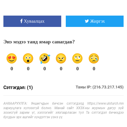
Хуваалцах
Жиргэх
Энэ мэдээ танд ямар санагдав?
0
0
0
0
0
0
Сэтгэгдэл: (1)
Таны IP: (216.73.217.145)
АНХААРУУЛГА: Уншигчдын бичсэн сэтгэгдэлд https://www.ulsturch.mn
хариуцлага хүлээхгүй болно. Манай сайт ХХЗХ-ны журмын дагуу зүй
зохисгүй зарим үг, хэллэгийг хязгаарласан тул Та сэтгэгдэл бичихдээ
бусдын эрх ашгийг хүндэтгэн үзнэ үү.