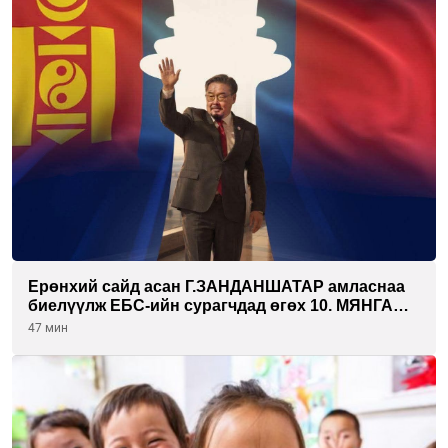
Ерөнхий сайд асан Г.ЗАНДАНШАТАР амласнаа
биелүүлж ЕБС-ийн сурагчдад өгөх 10. МЯНГАН
ШАТРАА хүлээн авчээ
47 мин