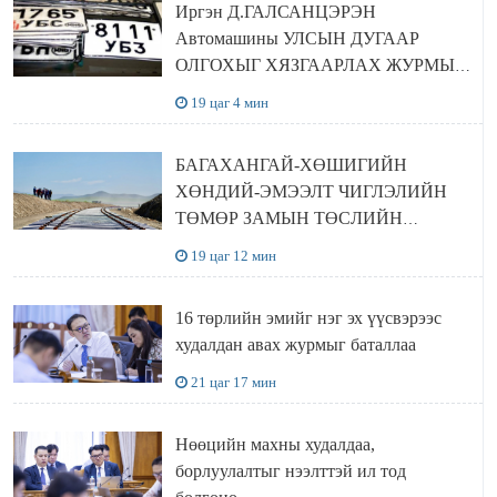
Иргэн Д.ГАЛСАНЦЭРЭН
Автомашины УЛСЫН ДУГААР
ОЛГОХЫГ ХЯЗГААРЛАХ ЖУРМЫГ
ЦУЦЛУУЛАХ санал гаргажээ
19 цаг 4 мин
БАГАХАНГАЙ-ХӨШИГИЙН
ХӨНДИЙ-ЭМЭЭЛТ ЧИГЛЭЛИЙН
ТӨМӨР ЗАМЫН ТӨСЛИЙН
БҮТЭЭН БАЙГУУЛАЛТ
19 цаг 12 мин
ЭРЧИМЖИЖ БАЙНА
16 төрлийн эмийг нэг эх үүсвэрээс
худалдан авах журмыг баталлаа
21 цаг 17 мин
Нөөцийн махны худалдаа,
борлуулалтыг нээлттэй ил тод