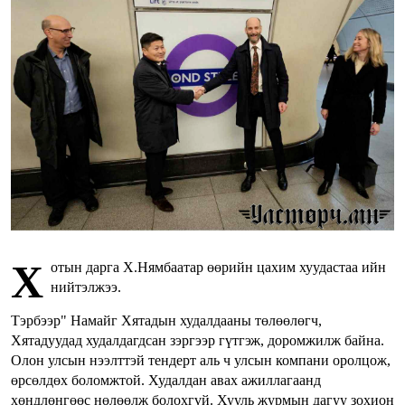
Х
отын дарга Х.Нямбаатар өөрийн цахим хуудастаа ийн
нийтэлжээ.
Тэрбээр" Намайг Хятадын худалдааны төлөөлөгч,
Хятадуудад худалдагдсан зэргээр гүтгэж, доромжилж байна.
Олон улсын нээлттэй тендерт аль ч улсын компани оролцож,
өрсөлдөх боломжтой. Худалдан авах ажиллагаанд
хөндлөнгөөс нөлөөлж болохгүй. Хууль журмын дагуу зохион