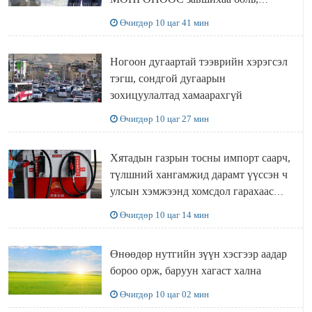
Ц.ЭРДЭНЭБАЯР захирал аа!!
Өчигдөр 10 цаг 41 мин
Ногоон дугаартай тээврийн хэрэгсэл
тэгш, сондгой дугаарын
зохицуулалтад хамаарахгүй
Өчигдөр 10 цаг 27 мин
Хятадын газрын тосны импорт саарч,
түлшний хангамжид дарамт үүссэн ч
улсын хэмжээнд хомсдол гарахаас
сэргийлж чадлаа
Өчигдөр 10 цаг 14 мин
Өнөөдөр нутгийн зүүн хэсгээр аадар
бороо орж, баруун хагаст хална
Өчигдөр 10 цаг 02 мин