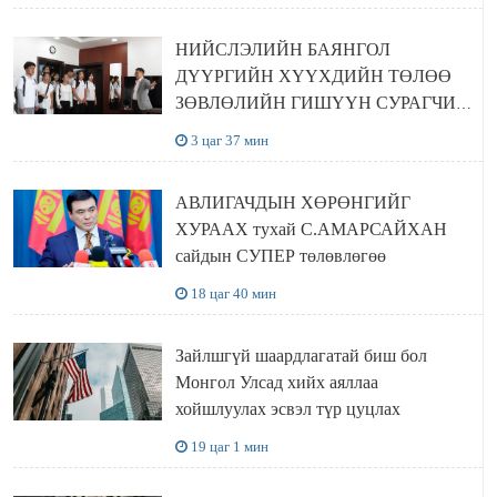
НИЙСЛЭЛИЙН БАЯНГОЛ
ДҮҮРГИЙН ХҮҮХДИЙН ТӨЛӨӨ
ЗӨВЛӨЛИЙН ГИШҮҮН СУРАГЧИД
БОЛОВСРОЛЫН ЯАМАНД
3 цаг 37 мин
ЗОЧИЛЛОО
АВЛИГАЧДЫН ХӨРӨНГИЙГ
ХУРААХ тухай С.АМАРСАЙХАН
сайдын СУПЕР төлөвлөгөө
18 цаг 40 мин
Зайлшгүй шаардлагатай биш бол
Монгол Улсад хийх аяллаа
хойшлуулах эсвэл түр цуцлах
19 цаг 1 мин