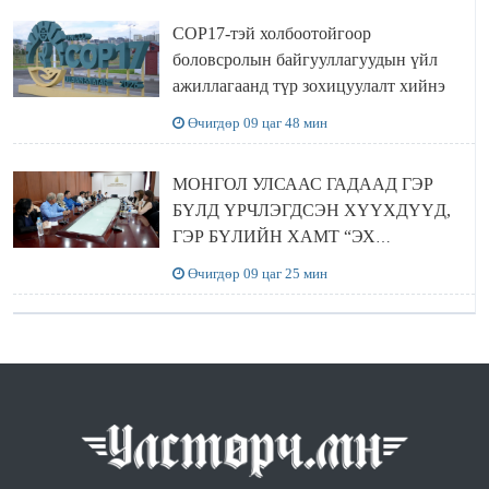
COP17-тэй холбоотойгоор
боловсролын байгууллагуудын үйл
ажиллагаанд түр зохицуулалт хийнэ
Өчигдөр 09 цаг 48 мин
МОНГОЛ УЛСААС ГАДААД ГЭР
БҮЛД ҮРЧЛЭГДСЭН ХҮҮХДҮҮД,
ГЭР БҮЛИЙН ХАМТ “ЭХ
ОРОНТОЙГОО ТАНИЛЦАХ”
Өчигдөр 09 цаг 25 мин
АЯЛАЛ ХИЙЖ БАЙНА