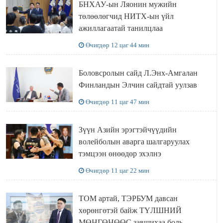
БНХАУ-ын Ляонин мужийн
төлөөлөгчид НИТХ-ын үйл
ажиллагаатай танилцлаа
Өчигдөр 12 цаг 44 мин
Боловсролын сайд Л.Энх-Амгалан
Финландын Элчин сайдтай уулзав
Өчигдөр 11 цаг 47 мин
Зүүн Азийн эрэгтэйчүүдийн
волейболын аварга шалгаруулах
тэмцээн өнөөдөр эхэлнэ
Өчигдөр 11 цаг 22 мин
ТОМ артай, ТЭРБУМ давсан
хөрөнгөтэй байж ТҮЛШНИЙ
МӨНГӨНӨӨС завшихаа боль,