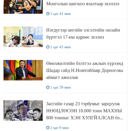
Монголын шигшээ ялалтаар эхэллээ
1 цаг 41 мин
Нэгдүгээр ангийн элсэлтийн онлайн
бүртгэл 17-ны өдрөөс эхэлнэ
1 цаг 45 мин
Өвөлжилтийн бэлтгэл ажлын хүрээнд
Шадар сайд Н.Номтойбаяр Дорноговь
аймагт ажиллав
1 цаг 59 мин
Засгийн газар 23 тэрбумыг зарцуулж
НӨӨЦЛӨСӨН 10.000 тонн МАХНЫ
800 тонныг ХЭН ХУЛГЙАЛСАН бэ...
2 цаг 9 мин