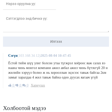
Илгээх
Сэгүн
(103.168.34.12)
2025-08-04 10:47:45
Ёстой тийм шүү улиг болсон утаа түгжрэл хоёроос яаж салах вэ
наана чинь монгол компани ажил авбал ажил чинь бүтэхгүй 20 н
жилийн хэрүүл болно ж нь хорооллын эцэсээс тавьж байгаа 2км
замыг харалдаа 4 жил тавьж байна одоо дуусах яагаач үгүй
0
0
0
Хариулах
Холбоотой мэдээ