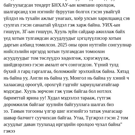
байгуулагдсан тендерт БНХАУ-ын компани оролцож,
шалгарсанд хэн нэгнийг буруутан болгох гэсэн увайгүй
үйлдэл нь тухайн ажлыг унагаах, хоёр улсын харилцаанд сэв
суулгах гэсэн санаатай үйлдэл гэж харж байна. УИХ-ын
гишүүн, ЗГ-ын гишүүн, Хууль зүйн сайдаар ажиллаж байх
үед хотын тулгамдсан асуудлуудыг цэгцлүүлэхээр хотын
даргын албанд томилсон. 2025 оны орон нутгийн сонгуулиар
нийслэлийн иргэдэд хотын тулгамдсан томоохон
асуудлуудыг том төслүүдээ хөдөлгөж, хэрэгжүүлж,
шийдвэрлэнэ гэсэн амлалт өгч сонгогдсон. Үүний тулд
бүхий л гарц гаргалгаа, боломжийг эрэлхийлж байна. Хятад
нь байна уу, Англи нь байна уу, Монгол нь байна уу хэний ч
халаасанд ороогүй, орохгүй гэдгийг хариуцлагатайгаар
мэдэгдье. Хууль зөрчсөн гэж үзэж байгаа бол нотлох
баримттай ярина уу! Худал мэдээлэл тарааж, гүтгэж
доромжилж байгааг хуулийн байгууллага шалгах биз
ээ. Тамын тогооны үлгэр шиг нэгнийгээ татаж унагасаар
шавар балчигт суучихсан байгаа. Утаа, Түгжрэл гэсэн 2 том
асуудлыг даван туулахад иргэдийн оролцоо чухал байна"
гэжээ