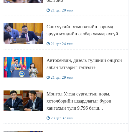
болгоно
21 цаг 20 мин
Санхүүгийн хэмнэлтийн горимд
эрүүл мэндийн салбар хамаарахгүй
21 цаг 24 мин
Автобензин, дизель түлшний онцгой
албан татварыг тэглэлээ
21 цаг 29 мин
Монгол Улсад сургалтын норм,
хөтөлбөрийн шаардлагыг бүрэн
хангахын тулд 9,796 багш
шаардлагатай
23 цаг 37 мин