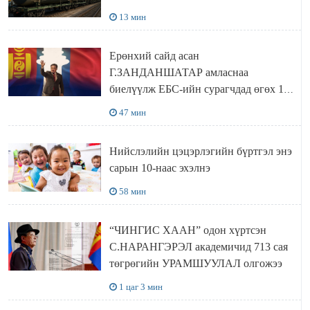
13 мин
Ерөнхий сайд асан
Г.ЗАНДАНШАТАР амласнаа
биелүүлж ЕБС-ийн сурагчдад өгөх 10.
МЯНГАН ШАТРАА хүлээн авчээ
47 мин
Нийслэлийн цэцэрлэгийн бүртгэл энэ
сарын 10-наас эхэлнэ
58 мин
“ЧИНГИС ХААН” одон хүртсэн
С.НАРАНГЭРЭЛ академичид 713 сая
төгрөгийн УРАМШУУЛАЛ олгожээ
1 цаг 3 мин