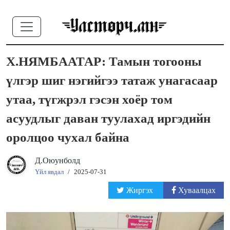
Х.НЯМБААТАР: Тамын тогооны
үлгэр шиг нэгийгээ татаж унагасаар
утаа, түгжрэл гэсэн хоёр том
асуудлыг даван туулахад иргэдийн
оролцоо чухал байна
Д.Оюунболд
Үйл явдал
/
2025-07-31
Жиргэх
Хуваалцах