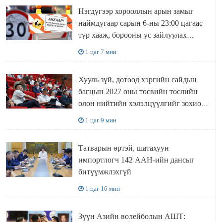
Нэгдүгээр хорооллын арын замыг
наймдугаар сарын 6-ны 23:00 цагаас
түр хааж, борооны ус зайлуулах
шугамын хөндлөн сэтэлгээ хийнэ
1 цаг 7 мин
Хууль зүй, дотоод хэргийн сайдын
багцын 2027 оны төсвийн төслийн
олон нийтийн хэлэлцүүлгийг зохион
байгууллаа
1 цаг 9 мин
Татварын өртэй, шатахуун
импортлогч 142 ААН-ийн дансыг
битүүмжлэхгүй
1 цаг 16 мин
Зүүн Азийн волейболын АШТ: