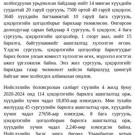
холбогдуулан урьдчилсан байдлаар нийт 14 мянган хүүхдийн
суудалтай 20 гаруй сургууль, 7500 ортой 40 гаруй цэцэрлэг,
3640 хүүхдийн багтаамжтай 10 гаруй бага сургууль,
цэцэрлэгийн цогцолборыг барихаар төлөвлөсөн. Өнгөрсөн
долоодугаар сарын байдлаар 4 сургууль, 6 цэцэрлэг, 4 бага
сургууль, цэцэрлэгийн цогцолбор, 1 спорт заал, нийт 15
барилга, байгууламжийг ашиглалтад хүлээлгэн өгсөн.
Үлдсэн сургууль, цэцэрлэгийн цогцолбор барилгуудыг
барих болон улсын комисст хүлээлгэн өгөх, мэдээлэл нэгтгэх
ажил үргэлжилж байна. Энэ жил сургууль, цэцэрлэгийг
барихдаа газар чөлөөлөлт хийсэн байршлууд цөөнгүй
байгааг мөн холбогдох албаныхан онцлов.
Нийслэлийн боловсролын салбарт сүүлийн 4 жилд буюу
2020-2024 онд 114 цэцэрлэгийн барилга ашиглалтад орж,
хүүхдийн хүчин чадал 18,850-аар нэмэгджээ. Мөн тухайн
жилүүдэд 45 сургуулийн барилга ашиглалтад орж, хүүхдийн
хүчин чадал 27658-аар нэмэгдэж, 8 бага сургууль,
цэцэрлэгийн цогцолборын барилга ашиглалтад орж,
хүүхдийн хүчин чадал 2,240-өөр нэмэгдсэн байна.
Нийслэлийн Засаг дарга бөгөөд Улаанбаатар хотын