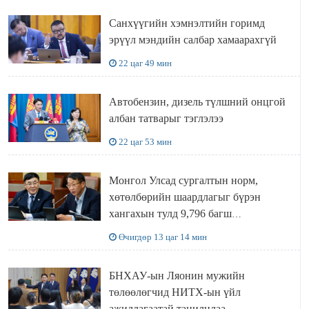
Санхүүгийн хэмнэлтийн горимд
эрүүл мэндийн салбар хамаарахгүй
22 цаг 49 мин
Автобензин, дизель түлшний онцгой
албан татварыг тэглэлээ
22 цаг 53 мин
Монгол Улсад сургалтын норм,
хөтөлбөрийн шаардлагыг бүрэн
хангахын тулд 9,796 багш
шаардлагатай
Өчигдөр 13 цаг 14 мин
БНХАУ-ын Ляонин мужийн
төлөөлөгчид НИТХ-ын үйл
ажиллагаатай танилцлаа