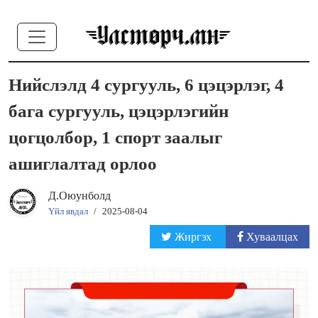
Нийслэлд 4 сургууль, 6 цэцэрлэг, 4
бага сургууль, цэцэрлэгийн
цогцолбор, 1 спорт заалыг
ашиглалтад орлоо
Д.Оюунболд
Үйл явдал
/
2025-08-04
Жиргэх
Хуваалцах