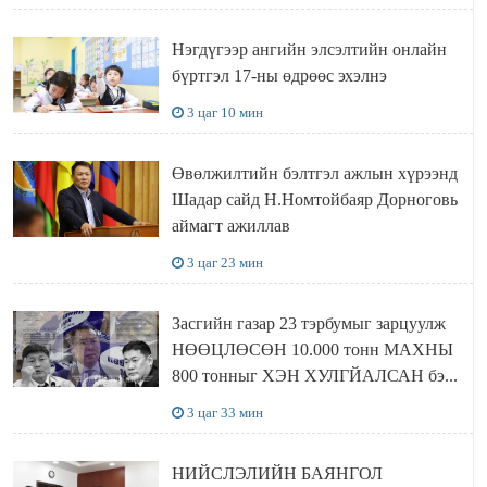
Нэгдүгээр ангийн элсэлтийн онлайн
бүртгэл 17-ны өдрөөс эхэлнэ
3 цаг 10 мин
Өвөлжилтийн бэлтгэл ажлын хүрээнд
Шадар сайд Н.Номтойбаяр Дорноговь
аймагт ажиллав
3 цаг 23 мин
Засгийн газар 23 тэрбумыг зарцуулж
НӨӨЦЛӨСӨН 10.000 тонн МАХНЫ
800 тонныг ХЭН ХУЛГЙАЛСАН бэ...
3 цаг 33 мин
НИЙСЛЭЛИЙН БАЯНГОЛ