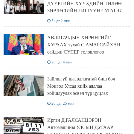
ДҮҮРГИЙН ХҮҮХДИЙН ТӨЛӨӨ
ЗӨВЛӨЛИЙН ГИШҮҮН СУРАГЧИД
БОЛОВСРОЛЫН ЯАМАНД
5 цаг 2 мин
ЗОЧИЛЛОО
АВЛИГАЧДЫН ХӨРӨНГИЙГ
ХУРААХ тухай С.АМАРСАЙХАН
сайдын СУПЕР төлөвлөгөө
20 цаг 4 мин
Зайлшгүй шаардлагатай биш бол
Монгол Улсад хийх аяллаа
хойшлуулах эсвэл түр цуцлах
20 цаг 25 мин
Иргэн Д.ГАЛСАНЦЭРЭН
Автомашины УЛСЫН ДУГААР