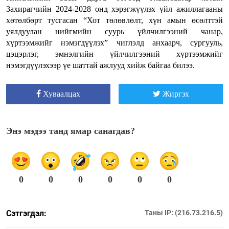
Захирагчийн 2024-2028 онд хэрэгжүүлэх үйл ажиллагааны
хөтөлбөрт тусгасан “Хот төлөвлөлт, хүн амын өсөлттэй
уялдуулан нийгмийн суурь үйлчилгээний чанар,
хүртээмжийг нэмэгдүүлэх” чиглэлд анхаарч, сургууль,
цэцэрлэг, эмнэлгийн үйлчилгээний хүртээмжийг
нэмэгдүүлэхээр үе шаттай ажлууд хийж байгаа билээ.
Хуваалцах
Жиргэх
Энэ мэдээ танд ямар санагдав?
0
0
0
0
0
0
Сэтгэгдэл:
Таны IP: (216.73.216.5)