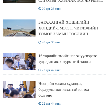
ОЛГОХЫГ ХЯЗГААРЛАХ ЖУРМЫГ
ЦУЦЛУУЛАХ санал гаргажээ
20 цаг 28 мин
БАГАХАНГАЙ-ХӨШИГИЙН
ХӨНДИЙ-ЭМЭЭЛТ ЧИГЛЭЛИЙН
ТӨМӨР ЗАМЫН ТӨСЛИЙН
БҮТЭЭН БАЙГУУЛАЛТ
20 цаг 36 мин
ЭРЧИМЖИЖ БАЙНА
16 төрлийн эмийг нэг эх үүсвэрээс
худалдан авах журмыг баталлаа
22 цаг 42 мин
Нөөцийн махны худалдаа,
борлуулалтыг нээлттэй ил тод
болгоно
22 цаг 44 мин