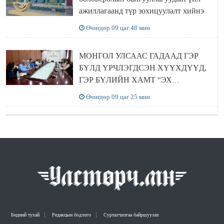
ажиллагаанд түр зохицуулалт хийнэ
Өчигдөр 09 цаг 48 мин
МОНГОЛ УЛСААС ГАДААД ГЭР
БҮЛД ҮРЧЛЭГДСЭН ХҮҮХДҮҮД,
ГЭР БҮЛИЙН ХАМТ “ЭХ
ОРОНТОЙГОО ТАНИЛЦАХ”
Өчигдөр 09 цаг 25 мин
АЯЛАЛ ХИЙЖ БАЙНА
Бидний тухай
Редакцын бодлого
Сурталчилгаа байршуулах