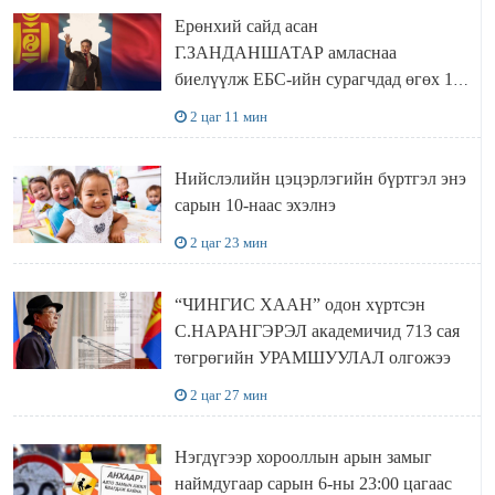
Ерөнхий сайд асан
Г.ЗАНДАНШАТАР амласнаа
биелүүлж ЕБС-ийн сурагчдад өгөх 10.
МЯНГАН ШАТРАА хүлээн авчээ
2 цаг 11 мин
Нийслэлийн цэцэрлэгийн бүртгэл энэ
сарын 10-наас эхэлнэ
2 цаг 23 мин
“ЧИНГИС ХААН” одон хүртсэн
С.НАРАНГЭРЭЛ академичид 713 сая
төгрөгийн УРАМШУУЛАЛ олгожээ
2 цаг 27 мин
Нэгдүгээр хорооллын арын замыг
наймдугаар сарын 6-ны 23:00 цагаас