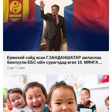
Ерөнхий сайд асан Г.ЗАНДАНШАТАР амласнаа
биелүүлж ЕБС-ийн сурагчдад өгөх 10. МЯНГАН
ШАТРАА хүлээн авчээ
2 цаг 11 мин