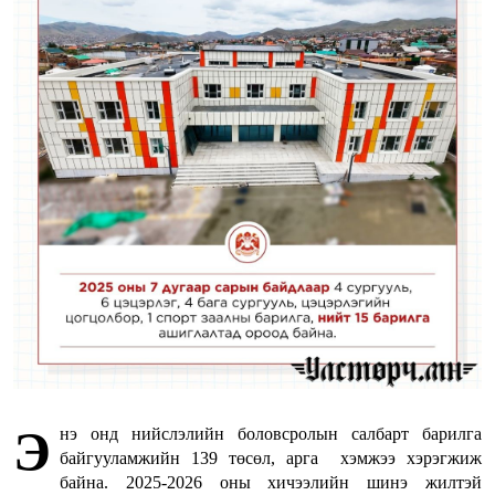
Э
нэ онд нийслэлийн боловсролын салбарт барилга
байгууламжийн 139 төсөл, арга хэмжээ хэрэгжиж
байна. 2025-2026 оны хичээлийн шинэ жилтэй