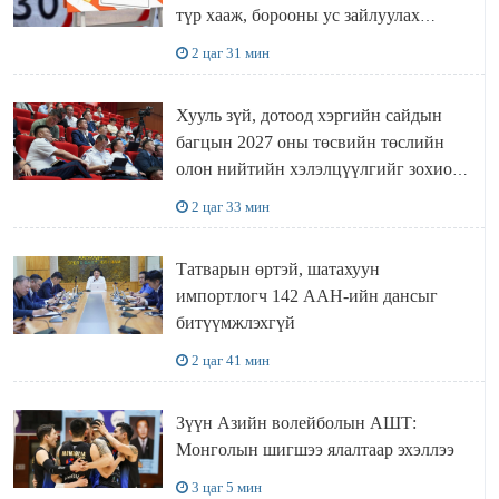
түр хааж, борооны ус зайлуулах
шугамын хөндлөн сэтэлгээ хийнэ
2 цаг 31 мин
Хууль зүй, дотоод хэргийн сайдын
багцын 2027 оны төсвийн төслийн
олон нийтийн хэлэлцүүлгийг зохион
байгууллаа
2 цаг 33 мин
Татварын өртэй, шатахуун
импортлогч 142 ААН-ийн дансыг
битүүмжлэхгүй
2 цаг 41 мин
Зүүн Азийн волейболын АШТ:
Монголын шигшээ ялалтаар эхэллээ
3 цаг 5 мин