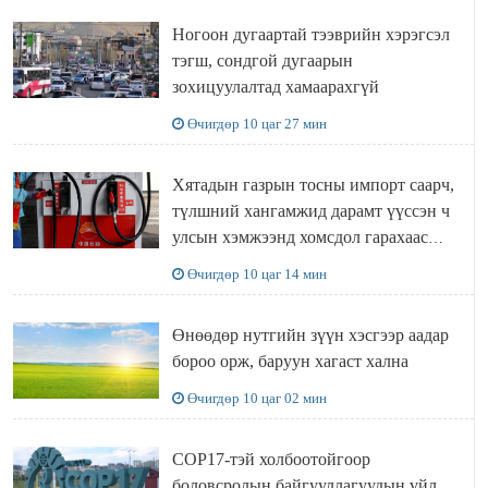
Ногоон дугаартай тээврийн хэрэгсэл
тэгш, сондгой дугаарын
зохицуулалтад хамаарахгүй
Өчигдөр 10 цаг 27 мин
Хятадын газрын тосны импорт саарч,
түлшний хангамжид дарамт үүссэн ч
улсын хэмжээнд хомсдол гарахаас
сэргийлж чадлаа
Өчигдөр 10 цаг 14 мин
Өнөөдөр нутгийн зүүн хэсгээр аадар
бороо орж, баруун хагаст хална
Өчигдөр 10 цаг 02 мин
COP17-тэй холбоотойгоор
боловсролын байгууллагуудын үйл