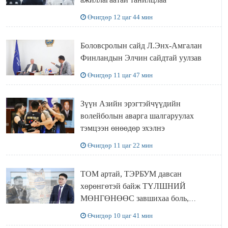
Өчигдөр 12 цаг 44 мин
Боловсролын сайд Л.Энх-Амгалан
Финландын Элчин сайдтай уулзав
Өчигдөр 11 цаг 47 мин
Зүүн Азийн эрэгтэйчүүдийн
волейболын аварга шалгаруулах
тэмцээн өнөөдөр эхэлнэ
Өчигдөр 11 цаг 22 мин
ТОМ артай, ТЭРБУМ давсан
хөрөнгөтэй байж ТҮЛШНИЙ
МӨНГӨНӨӨС завшихаа боль,
Ц.ЭРДЭНЭБАЯР захирал аа!!
Өчигдөр 10 цаг 41 мин