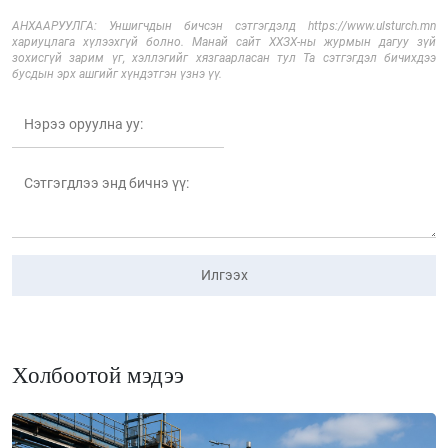
АНХААРУУЛГА: Уншигчдын бичсэн сэтгэгдэлд https://www.ulsturch.mn
хариуцлага хүлээхгүй болно. Манай сайт ХХЗХ-ны журмын дагуу зүй
зохисгүй зарим үг, хэллэгийг хязгаарласан тул Та сэтгэгдэл бичихдээ
бусдын эрх ашгийг хүндэтгэн үзнэ үү.
Илгээх
Холбоотой мэдээ