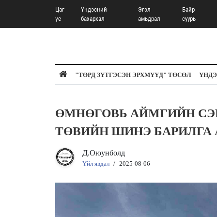
Цаг
Үндэсний
Эгэл
Байр
үе
бахархал
амьдрал
суурь
"ТӨРД ЗҮТГЭСЭН ЭРХМҮҮД" ТӨСӨЛ
ҮНДЭ
ӨМНӨГОВЬ АЙМГИЙН СЭ
ТӨВИЙН ШИНЭ БАРИЛГА
Д.Оюунболд
Үйл явдал
/
2025-08-06