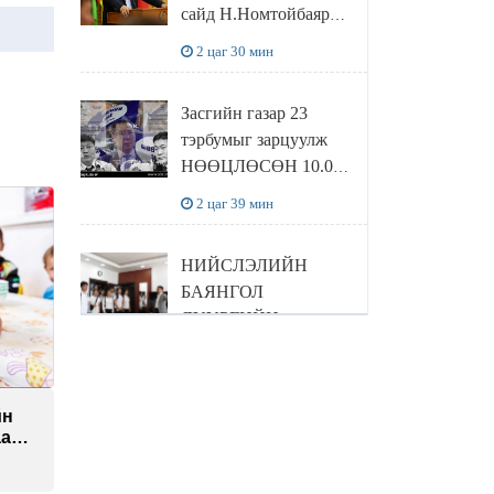
сайд Н.Номтойбаяр
Дорноговь аймагт
2 цаг 30 мин
ажиллав
Засгийн газар 23
тэрбумыг зарцуулж
НӨӨЦЛӨСӨН 10.000
тонн МАХНЫ 800
2 цаг 39 мин
тонныг ХЭН
ХУЛГЙАЛСАН бэ...
НИЙСЛЭЛИЙН
БАЯНГОЛ
ДҮҮРГИЙН
ХҮҮХДИЙН ТӨЛӨӨ
4 цаг 8 мин
ЗӨВЛӨЛИЙН
ГИШҮҮН
йн
АВЛИГАЧДЫН
СУРАГЧИД
аас
ХӨРӨНГИЙГ
БОЛОВСРОЛЫН
ХУРААХ тухай
ЯАМАНД