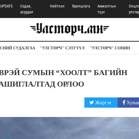
UPDATE
Сэдэв,
Нийтлэл
Ярилцлага
Амжилтын
Онцл
асуудал
түүх
улстө
СНИЙ СУДАЛГАА
"УЛСТӨРЧ" СЭТГҮҮЛ
"УЛСТӨРЧ" СОНИН
ВРЭЙ СУМЫН “ХООЛТ” БАГИЙН
 АШИГЛАЛТАД ОРЛОО
Жиргэх
Хуваа