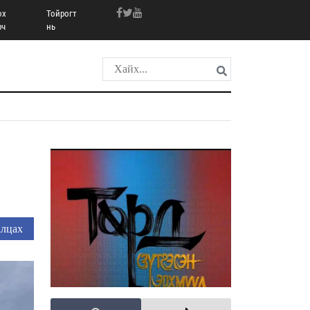
ох
Тойрогт
рч
нь
лцах