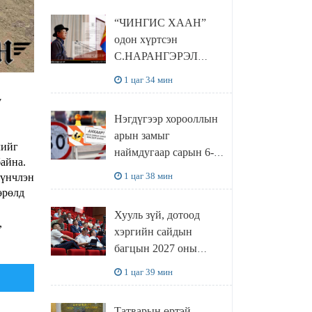
“ЧИНГИС ХААН”
одон хүртсэн
С.НАРАНГЭРЭЛ
академичид 713 сая
1 цаг 34 мин
төгрөгийн
ү
УРАМШУУЛАЛ
Нэгдүгээр хорооллын
олгожээ
арын замыг
лийг
наймдугаар сарын 6-
айна.
ны 23:00 цагаас түр
1 цаг 38 мин
үүнчлэн
хааж, борооны ус
өрөлд
зайлуулах шугамын
Хууль зүй, дотоод
хөндлөн сэтэлгээ
,
хэргийн сайдын
хийнэ
багцын 2027 оны
төсвийн төслийн олон
1 цаг 39 мин
нийтийн
хэлэлцүүлгийг зохион
Татварын өртэй,