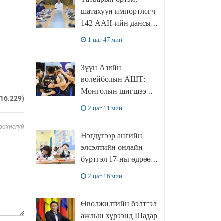
байгууллаа
шатахуун импортлогч
142 ААН-ийн дансыг
битүүмжлэхгүй
1 цаг 47 мин
Зүүн Азийн
волейболын АШТ:
Монголын шигшээ
216.229)
ялалтаар эхэллээ
2 цаг 11 мин
 зохисгүй
Нэгдүгээр ангийн
элсэлтийн онлайн
бүртгэл 17-ны өдрөөс
эхэлнэ
2 цаг 16 мин
Өвөлжилтийн бэлтгэл
ажлын хүрээнд Шадар