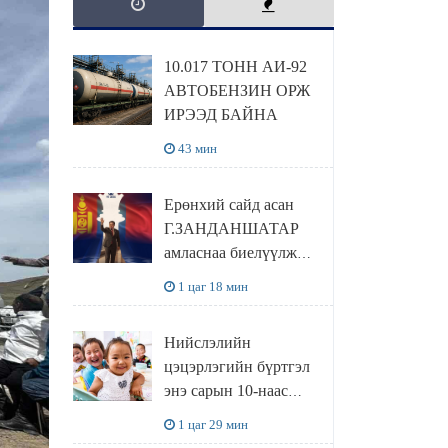
10.017 ТОНН АИ-92
АВТОБЕНЗИН ОРЖ
ИРЭЭД БАЙНА
43 мин
Ерөнхий сайд асан
Г.ЗАНДАНШАТАР
амласнаа биелүүлж
ЕБС-ийн сурагчдад
1 цаг 18 мин
өгөх 10. МЯНГАН
ШАТРАА хүлээн
Нийслэлийн
авчээ
цэцэрлэгийн бүртгэл
энэ сарын 10-наас
эхэлнэ
1 цаг 29 мин