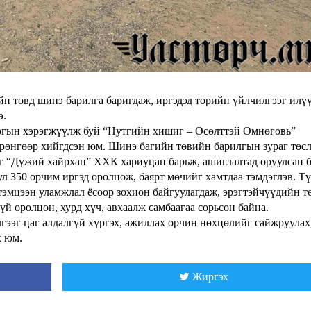
н төвд шинэ барилга баригдаж, иргэдэд төрийн үйлчилгээг илү
э.
аргын хэрэгжүүлж буй “Нутгийн хишиг – Өсөлттэй Өмнөговь”
өрөнгөөр хийгдсэн юм. Шинэ багийн төвийн барилгын зураг төс
г “Дүжий хайрхан” ХХК хариуцан барьж, ашиглалтад оруулсан б
л 350 орчим иргэд оролцож, баярт мөчийг хамтдаа тэмдэглэв. Т
тэмцээн уламжлал ёсоор зохион байгуулагдаж, эрэгтэйчүүдийн т
үй оролцон, хурд хүч, авхаалж самбаагаа сорьсон байна.
гээг цаг алдалгүй хүргэх, ажиллах орчин нөхцөлийг сайжруулах
х юм.
Жиргэх