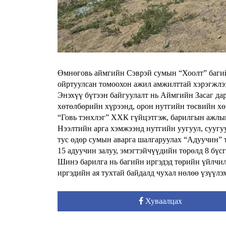
Өмнөговь аймгийн Сэврэй сумын “Хоолт” багий
ойртуулсан томоохон ажил амжилттай хэрэгжлэ
Энэхүү бүтээн байгуулалт нь Аймгийн Засаг д
хөтөлбөрийн хүрээнд, орон нутгийн төсвийн х
“Говь тэнхлэг” ХХК гүйцэтгэж, барилгын ажлы
Нээлтийн арга хэмжээнд нутгийн уугуул, суугуу
тус өдөр сумын аварга шалгаруулах “Адуучин” 
15 адуучин залуу, эмэгтэйчүүдийн төрөлд 8 бүсг
Шинэ барилга нь багийн иргэдэд төрийн үйлчил
иргэдийн ая тухтай байдалд чухал нөлөө үзүүлэ
Хуваалцах