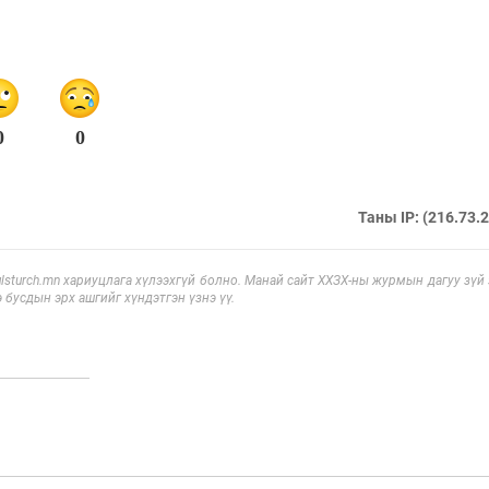
0
0
Таны IP: (216.73.
sturch.mn хариуцлага хүлээхгүй болно. Манай сайт ХХЗХ-ны журмын дагуу зүй
э бусдын эрх ашгийг хүндэтгэн үзнэ үү.