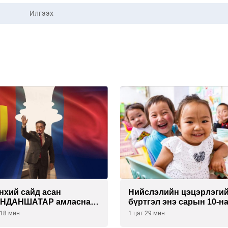
Илгээх
нхий сайд асан
Нийслэлийн цэцэрлэги
АНДАНШАТАР амласнаа
бүртгэл энэ сарын 10-н
лүүлж ЕБС-ийн
эхэлнэ
 18 мин
1 цаг 29 мин
агчдад өгөх 10. МЯНГАН