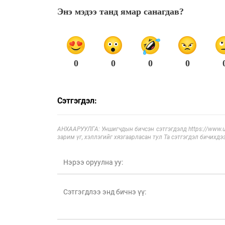
Энэ мэдээ танд ямар санагдав?
0
0
0
0
Сэтгэгдэл:
АНХААРУУЛГА: Уншигчдын бичсэн сэтгэгдэлд https://www.ul
зарим үг, хэллэгийг хязгаарласан тул Та сэтгэгдэл бичихдэ