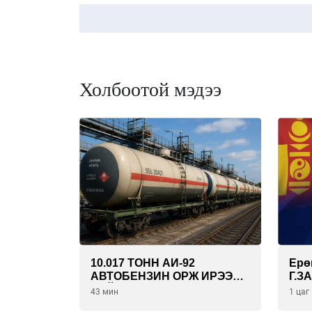
Холбоотой мэдээ
10.017 ТОНН АИ-92
Ерө
АВТОБЕНЗИН ОРЖ ИРЭЭД
Г.З
БАЙНА
бие
43 мин
1 цаг
сур