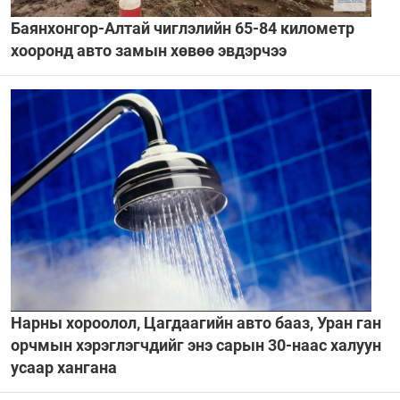
Баянхонгор-Алтай чиглэлийн 65-84 километр
хооронд авто замын хөвөө эвдэрчээ
Нарны хороолол, Цагдаагийн авто бааз, Уран ган
орчмын хэрэглэгчдийг энэ сарын 30-наас халуун
усаар хангана