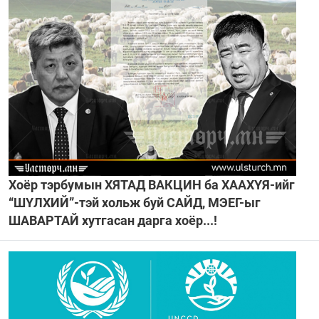
Хоёр тэрбумын ХЯТАД ВАКЦИН ба ХААХҮЯ-ийг
“ШҮЛХИЙ”-тэй хольж буй САЙД, МЭЕГ-ыг
ШАВАРТАЙ хутгасан дарга хоёр...!