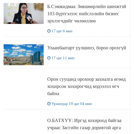
Б.Сэмжидмаа: Зөвшөөрлийн шинжтэй
103 бүртгэлээс нийслэлийн бизнес
эрхлэгчдийг чөлөөллөө
17 цаг 6 мин
Улаанбаатарт үүлшинэ, бороо орохгүй
17 цаг 11 мин
Орон сууцанд орохоор захиалга өгөөд
хохирсон хохирогчид мэдээлэл өгч
байна
Уржигдар 19 цаг 04 мин
О.БАТХҮҮ: Иргэд хохироод байгаа
учраас Засгийн газар доривтой арга