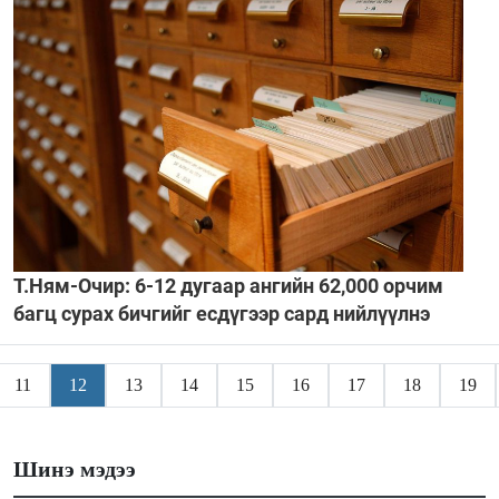
Т.Ням-Очир: 6-12 дугаар ангийн 62,000 орчим
багц сурах бичгийг есдүгээр сард нийлүүлнэ
11
12
13
14
15
16
17
18
19
Шинэ мэдээ