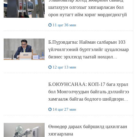
шатахуун олгохыг хязгаарласан бол
орон нутагт ийм хориг мөрдөгдөхгүй
11 цаг 36 мин
Б.Пүрэвдагва: Найман салбарын 103
үйлчилгээний бүртгэлийг цуцалснаар
бизнес эрхлэхэд таатай нөхцөл
бүрдэнэ
12 цаг 13 мин
Б.ОЮУНСАНАА: КОП-17 бага хурал
бол Монголчуудын байгаль дэлхийгээ
хамгаалж байгаа бодлого шийдвэрийг
ДЭЛХИЙД СУРТАЛЧИЛАХ гол
14 цаг 27 мин
бодлого
Өнөөдөр дараах байршилд цахилгаан
хязгаарлана