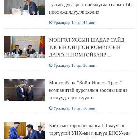
тусгай дугаарыг наймдугаар сарын 14-
нөөс ажиллуулж эхэлнэ
Уржигдар 15 цаг 44 мин
МОНГОЛ УЛСЫН ШАДАР САЙД,
УЛСЫН ОНЦГОЙ КОМИССЫН
ДАРГА Н.НОМТОЙБАЯР
ӨМНӨГОВЬ АЙМАГТ
Уржигдар 15 цаг 36 мин
АЖИЛЛАЛАА
Монголбанк “Койн Инвест Траст”
компанитай дурсгалын зоосны шинэ
төслүүд хэрэгжүүлнэ
Уржигдар 15 цаг 16 мин
Байнгын хорооны дарга Г.Тэмүүлэн
тэргүүтэй УИХ-ын гишүүд БНСУ-ын