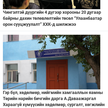
Чингэлтэй дүүргийн 4 дүгээр хорооны 20 дугаар
байрны дахин төлөвлөлтийн төсөл “Улаанбаатар
орон сууцжуулалт” ХХК-д шилжжээ
Гэр бүл, хөдөлмөр, нийгмийн хамгааллын яамны
Төрийн нарийн бичгийн дарга А.Даваажаргал
Хараагүй хүмүүсийн хөдөлмөр, сургалт, хөгжлийн