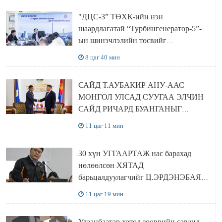
"ДЦС-3” ТӨХК-ийн нэн
шаардлагатай “Турбингенератор-5”-
ын шинэчлэлийн төсвийг
шийдвэрлэхээр болов
8 цаг 40 мин
САЙД Т.АУБАКИР АНУ-ААС
МОНГОЛ УЛСАД СУУГАА ЭЛЧИН
САЙД РИЧАРД БУАНГАНЫГ
ХҮЛЭЭН АВЧ УУЛЗЛАА
11 цаг 11 мин
30 хүн УГГААРТАЖ нас барахад
нөлөөлсөн ХЯТАД
барьцалдуулагчийг Ц.ЭРДЭНЭБАЯР
захирал дахин худалдаж авахаар
11 цаг 19 мин
болжээ
Улаанбаатар хотод зөөврийн саванд