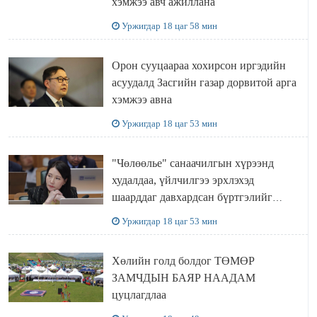
хэмжээ авч ажиллана
Уржигдар 18 цаг 58 мин
Орон сууцаараа хохирсон иргэдийн
асуудалд Засгийн газар дорвитой арга
хэмжээ авна
Уржигдар 18 цаг 53 мин
"Чөлөөлье" санаачилгын хүрээнд
худалдаа, үйлчилгээ эрхлэхэд
шаарддаг давхардсан бүртгэлийг
хүчингүй болгох тогтоолын төслийг
Уржигдар 18 цаг 53 мин
баталлаа
Хөлийн голд болдог ТӨМӨР
ЗАМЧДЫН БАЯР НААДАМ
цуцлагдлаа