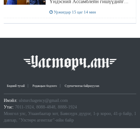
Үндэсний Ассамблейн гишүүдийг
хүлээн авч уулзав
Уржигдар 15 цаг 14 мин
Бидний тухай
Редакцын бодлого
Сурталчилгаа байршуулах
Имэйл:
ulsturchagency@gmail.com
Утас:
7011-1924, 8088-4848, 8888-1924
Монгол улс, Улаанбаатар хот, Баянзүрх дүүрэг, 1-р хороо, 41-р байр, 1
давхар, "Улстөрч агентлаг"-ийн байр