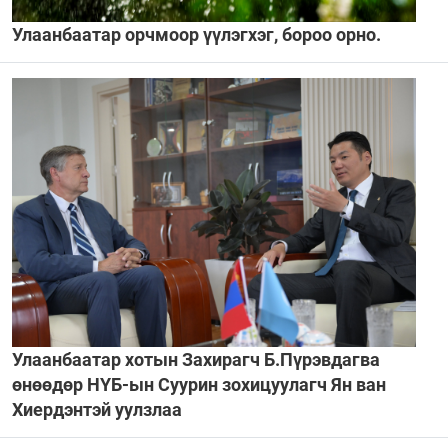
Улаанбаатар орчмоор үүлэгхэг, бороо орно.
Улаанбаатар хотын Захирагч Б.Пүрэвдагва
өнөөдөр НҮБ-ын Суурин зохицуулагч Ян ван
Хиердэнтэй уулзлаа