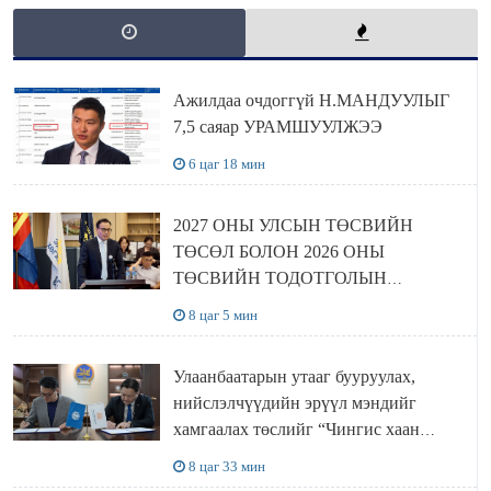
Ажилдаа очдоггүй Н.МАНДУУЛЫГ
7,5 саяар УРАМШУУЛЖЭЭ
6 цаг 18 мин
2027 ОНЫ УЛСЫН ТӨСВИЙН
ТӨСӨЛ БОЛОН 2026 ОНЫ
ТӨСВИЙН ТОДОТГОЛЫН
ТӨСЛИЙН ОЛОН НИЙТИЙН
8 цаг 5 мин
ХЭЛЭЛЦҮҮЛЭГ БОЛЛОО
Улаанбаатарын утааг бууруулах,
нийслэлчүүдийн эрүүл мэндийг
хамгаалах төслийг “Чингис хаан
баялгийн сан нэгдэл” ХХК-тай
8 цаг 33 мин
хамтран хэрэгжүүлнэ