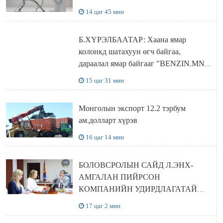
14 цаг 45 мин
Б.ХҮРЭЛБААТАР: Хаана ямар
колонкд шатахуун өгч байгаа,
дараалал ямар байгааг "BENZIN.MN”
сайтаас харах боломжтой
15 цаг 31 мин
Монголын экспорт 12.2 тэрбум
ам.долларт хүрэв
16 цаг 14 мин
БОЛОВСРОЛЫН САЙД Л.ЭНХ-
АМГАЛАН ПИЙРСОН
КОМПАНИЙН УДИРДЛАГАТАЙ
УУЛЗЛАА
17 цаг 2 мин