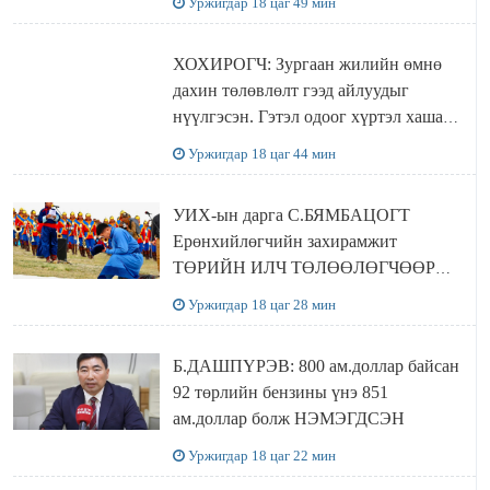
Уржигдар 18 цаг 49 мин
ХОХИРОГЧ: Зургаан жилийн өмнө
дахин төлөвлөлт гээд айлуудыг
нүүлгэсэн. Гэтэл одоог хүртэл хашаа
байшин ч байхгүй, орон сууц ч
Уржигдар 18 цаг 44 мин
байхгүй хаана амьдрахаа мэдэхгүй явж
байна
УИХ-ын дарга С.БЯМБАЦОГТ
Ерөнхийлөгчийн захирамжит
ТӨРИЙН ИЛЧ ТӨЛӨӨЛӨГЧӨӨР
Сутай хайрханы тахилгад оролцжээ
Уржигдар 18 цаг 28 мин
Б.ДАШПҮРЭВ: 800 ам.доллар байсан
92 төрлийн бензины үнэ 851
ам.доллар болж НЭМЭГДСЭН
Уржигдар 18 цаг 22 мин