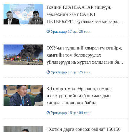
Говийн Г.ГАНБААТАР гишүүн,
зөвлөхийн хамт САНКТ
ПЕТЕРБУРГТ зугаалах замын зардлаа
“ИНҮТ” ТӨХХК даажээ
Уржигдар 17 цаг 28 мин
ОХУ-ын түлшний хямрал гүнзгийрч,
хамгийн том боловсруулах
үйлдвэрүүд нь хүртэл халдлагын бай
болов
Уржигдар 17 цаг 25 мин
З.Төмөртөмөө: Өргөдөл, гомдол
ихсэхэд төрийн албан хаагчдын
хандлага нөлөөлж байна
Уржигдар 16 цаг 04 мин
“Хотын дарга сонсож байна” 150150