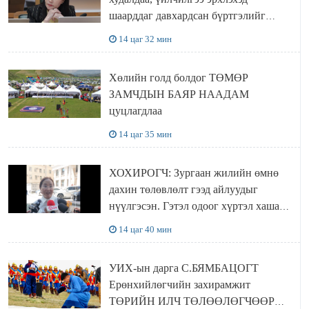
шаарддаг давхардсан бүртгэлийг
хүчингүй болгох тогтоолын төслийг
14 цаг 32 мин
баталлаа
Хөлийн голд болдог ТӨМӨР
ЗАМЧДЫН БАЯР НААДАМ
цуцлагдлаа
14 цаг 35 мин
ХОХИРОГЧ: Зургаан жилийн өмнө
дахин төлөвлөлт гээд айлуудыг
нүүлгэсэн. Гэтэл одоог хүртэл хашаа
байшин ч байхгүй, орон сууц ч
14 цаг 40 мин
байхгүй хаана амьдрахаа мэдэхгүй явж
байна
УИХ-ын дарга С.БЯМБАЦОГТ
Ерөнхийлөгчийн захирамжит
ТӨРИЙН ИЛЧ ТӨЛӨӨЛӨГЧӨӨР