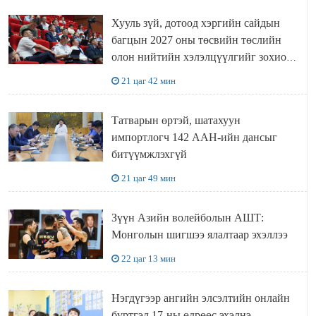
Хууль зүй, дотоод хэргийн сайдын
багцын 2027 оны төсвийн төслийн
олон нийтийн хэлэлцүүлгийг зохион
байгууллаа
21 цаг 42 мин
Татварын өртэй, шатахуун
импортлогч 142 ААН-ийн дансыг
битүүмжлэхгүй
21 цаг 49 мин
Зүүн Азийн волейболын АШТ:
Монголын шигшээ ялалтаар эхэллээ
22 цаг 13 мин
Нэгдүгээр ангийн элсэлтийн онлайн
бүртгэл 17-ны өдрөөс эхэлнэ