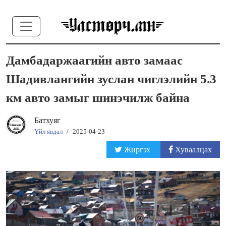
Дамбадаржаагийн авто замаас
Шадивлангийн зуслан чиглэлийн 5.3
км авто замыг шинэчилж байна
Батхуяг
Үйл явдал
/
2025-04-23
Жиргэх
Хуваалцах