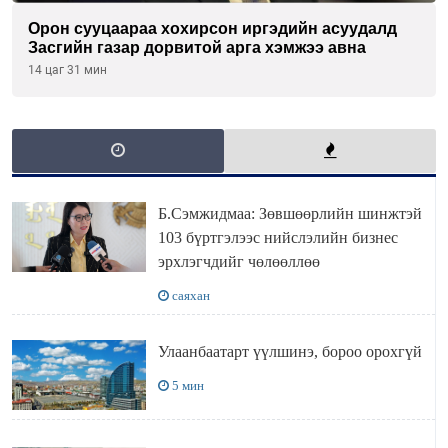
Орон сууцаараа хохирсон иргэдийн асуудалд
Засгийн газар дорвитой арга хэмжээ авна
14 цаг 31 мин
Б.Сэмжидмаа: Зөвшөөрлийн шинжтэй
103 бүртгэлээс нийслэлийн бизнес
эрхлэгчдийг чөлөөллөө
саяхан
Улаанбаатарт үүлшинэ, бороо орохгүй
5 мин