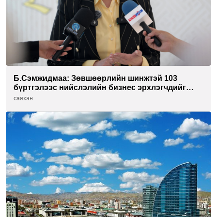
Б.Сэмжидмаа: Зөвшөөрлийн шинжтэй 103
бүртгэлээс нийслэлийн бизнес эрхлэгчдийг
чөлөөллөө
саяхан