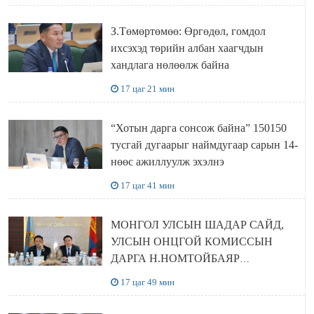
З.Төмөртөмөө: Өргөдөл, гомдол
ихсэхэд төрийн албан хаагчдын
хандлага нөлөөлж байна
17 цаг 21 мин
“Хотын дарга сонсож байна” 150150
тусгай дугаарыг наймдугаар сарын 14-
нөөс ажиллуулж эхэлнэ
17 цаг 41 мин
МОНГОЛ УЛСЫН ШАДАР САЙД,
УЛСЫН ОНЦГОЙ КОМИССЫН
ДАРГА Н.НОМТОЙБАЯР
ӨМНӨГОВЬ АЙМАГТ
17 цаг 49 мин
АЖИЛЛАЛАА