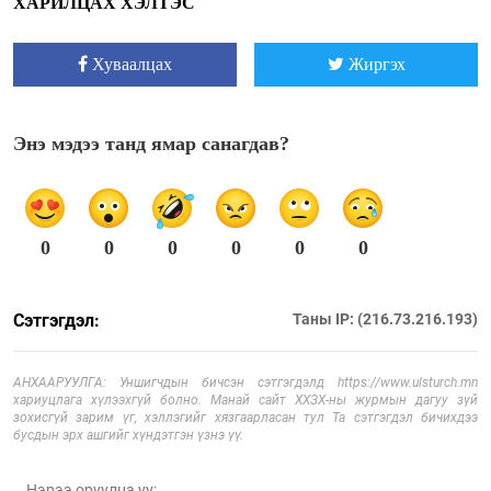
ХАРИЛЦАХ ХЭЛТЭС
Хуваалцах
Жиргэх
Энэ мэдээ танд ямар санагдав?
0
0
0
0
0
0
Сэтгэгдэл:
Таны IP: (216.73.216.193)
АНХААРУУЛГА: Уншигчдын бичсэн сэтгэгдэлд https://www.ulsturch.mn
хариуцлага хүлээхгүй болно. Манай сайт ХХЗХ-ны журмын дагуу зүй
зохисгүй зарим үг, хэллэгийг хязгаарласан тул Та сэтгэгдэл бичихдээ
бусдын эрх ашгийг хүндэтгэн үзнэ үү.