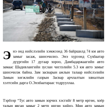
Э
нэ онд нийслэлийн хэмжээнд 36 байршилд 74 км авто
замыг засаж, шинэчилнэ. Энэ хүрээнд Сүхбаатар
дүүргийн 17 дугаар хороо, Дамбадаржаагийн авто
замаас Шадивлангийн зуслан чиглэлийн 5.3 км авто замыг
шинэчилж байна. Зам засварын ажлын талаар нийслэлийн
Замын хөгжлийн газрын Засвар арчлалтын хяналтын
хэлтсийн дарга О.Энхбаатараас тодрууллаа.
Тэрбээр “Тус авто замын зорчих хэсгийг 8 метр өргөн, хоёр
талын явган замыг 2 метр өргөн хийнэ. Мөн авто замын