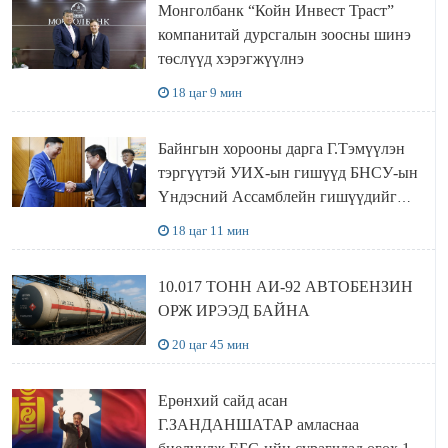
Монголбанк “Койн Инвест Траст”
компанитай дурсгалын зоосны шинэ
төслүүд хэрэгжүүлнэ
18 цаг 9 мин
Байнгын хорооны дарга Г.Тэмүүлэн
тэргүүтэй УИХ-ын гишүүд БНСУ-ын
Үндэсний Ассамблейн гишүүдийг
хүлээн авч уулзав
18 цаг 11 мин
10.017 ТОНН АИ-92 АВТОБЕНЗИН
ОРЖ ИРЭЭД БАЙНА
20 цаг 45 мин
Ерөнхий сайд асан
Г.ЗАНДАНШАТАР амласнаа