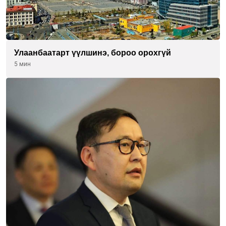
Улаанбаатарт үүлшинэ, бороо орохгүй
5 мин