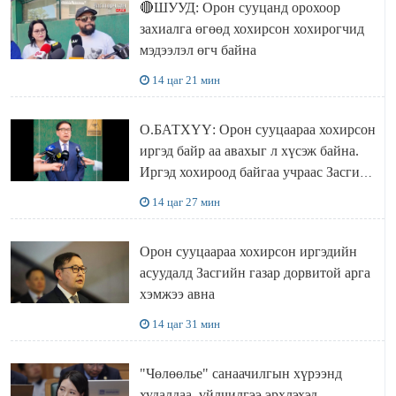
🔴ШУУД: Орон сууцанд орохоор
захиалга өгөөд хохирсон хохирогчид
мэдээлэл өгч байна
14 цаг 21 мин
О.БАТХҮҮ: Орон сууцаараа хохирсон
иргэд байр аа авахыг л хүсэж байна.
Иргэд хохироод байгаа учраас Засгийн
газар доривтой арга хэмжээ авч
14 цаг 27 мин
ажиллана
Орон сууцаараа хохирсон иргэдийн
асуудалд Засгийн газар дорвитой арга
хэмжээ авна
14 цаг 31 мин
"Чөлөөлье" санаачилгын хүрээнд
худалдаа, үйлчилгээ эрхлэхэд