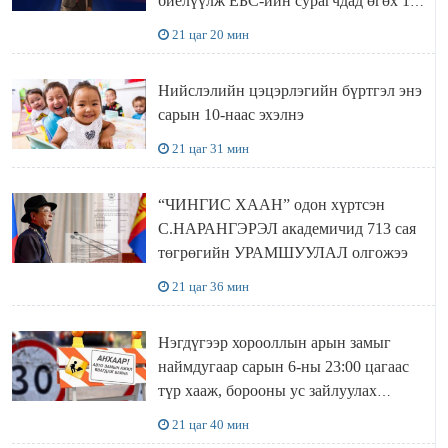
биелүүлж ЕБС-ийн сурагчдад өгөх 10.
МЯНГАН ШАТРАА хүлээн авчээ
21 цаг 20 мин
Нийслэлийн цэцэрлэгийн бүртгэл энэ
сарын 10-наас эхэлнэ
21 цаг 31 мин
“ЧИНГИС ХААН” одон хүртсэн
С.НАРАНГЭРЭЛ академичид 713 сая
төгрөгийн УРАМШУУЛАЛ олгожээ
21 цаг 36 мин
Нэгдүгээр хорооллын арын замыг
наймдугаар сарын 6-ны 23:00 цагаас
түр хааж, борооны ус зайлуулах
шугамын хөндлөн сэтэлгээ хийнэ
21 цаг 40 мин