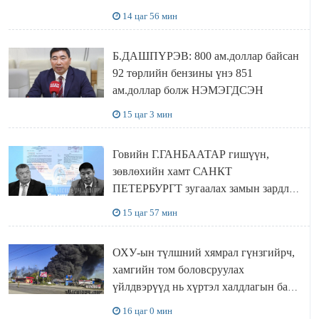
Сутай хайрханы тахилгад оролцжээ
14 цаг 56 мин
Б.ДАШПҮРЭВ: 800 ам.доллар байсан
92 төрлийн бензины үнэ 851
ам.доллар болж НЭМЭГДСЭН
15 цаг 3 мин
Говийн Г.ГАНБААТАР гишүүн,
зөвлөхийн хамт САНКТ
ПЕТЕРБУРГТ зугаалах замын зардлаа
“ИНҮТ” ТӨХХК даажээ
15 цаг 57 мин
ОХУ-ын түлшний хямрал гүнзгийрч,
хамгийн том боловсруулах
үйлдвэрүүд нь хүртэл халдлагын бай
болов
16 цаг 0 мин