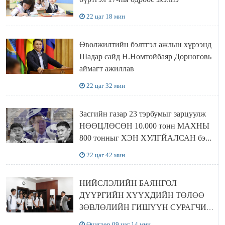
22 цаг 18 мин
Өвөлжилтийн бэлтгэл ажлын хүрээнд
Шадар сайд Н.Номтойбаяр Дорноговь
аймагт ажиллав
22 цаг 32 мин
Засгийн газар 23 тэрбумыг зарцуулж
НӨӨЦЛӨСӨН 10.000 тонн МАХНЫ
800 тонныг ХЭН ХУЛГЙАЛСАН бэ...
22 цаг 42 мин
НИЙСЛЭЛИЙН БАЯНГОЛ
ДҮҮРГИЙН ХҮҮХДИЙН ТӨЛӨӨ
ЗӨВЛӨЛИЙН ГИШҮҮН СУРАГЧИД
БОЛОВСРОЛЫН ЯАМАНД
Өчигдөр 09 цаг 14 мин