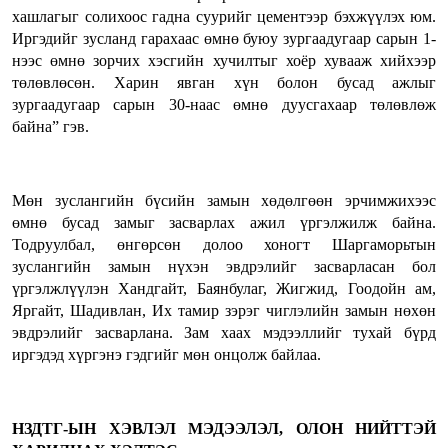
хашлагыг солихоос гадна суурийг цементээр бэхжүүлэх юм.
Иргэдийг зусланд гарахаас өмнө буюу зургаадугаар сарын 1-
нээс өмнө зорчих хэсгийн хучилтыг хоёр хувааж хийхээр
төлөвлөсөн. Харин явган хүн болон бусад ажлыг
зургаадугаар сарын 30-наас өмнө дуусгахаар төлөвлөж
байна” гэв.
Мөн зуслангийн бүсийн замын хөдөлгөөн эрчимжихээс
өмнө бусад замыг засварлах ажил үргэлжилж байна.
Тодруулбал, өнгөрсөн долоо хоногт Шаргаморьтын
зуслангийн замын нүхэн эвдрэлийг засварласан бол
үргэлжлүүлэн Хандгайт, Баянбулаг, Жигжид, Гоодойн ам,
Яргайт, Шадивлан, Их тамир зэрэг чиглэлийн замын нөхөн
эвдрэлийг засварлана. Зам хаах мэдээллийг тухай бүрд
иргэдэд хүргэнэ гэдгийг мөн онцолж байлаа.
НЗДТГ-ЫН ХЭВЛЭЛ МЭДЭЭЛЭЛ, ОЛОН НИЙТТЭЙ