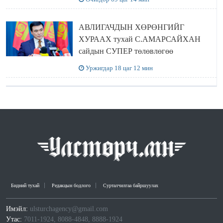
ЗОЧИЛЛОО
АВЛИГАЧДЫН ХӨРӨНГИЙГ
ХУРААХ тухай С.АМАРСАЙХАН
сайдын СУПЕР төлөвлөгөө
Уржигдар 18 цаг 12 мин
Бидний тухай
Редакцын бодлого
Сурталчилгаа байршуулах
Имэйл:
ulsturchagency@gmail.com
Утас:
7011-1924, 8088-4848, 8888-1924