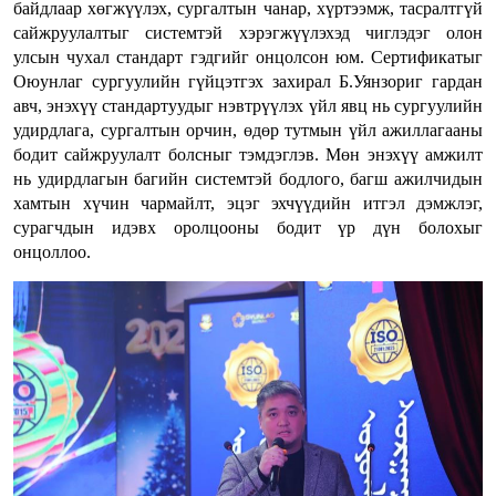
байдлаар хөгжүүлэх, сургалтын чанар, хүртээмж, тасралтгүй
сайжруулалтыг системтэй хэрэгжүүлэхэд чиглэдэг олон
улсын чухал стандарт гэдгийг онцолсон юм. Сертификатыг
Оюунлаг сургуулийн гүйцэтгэх захирал Б.Уянзориг гардан
авч, энэхүү стандартуудыг нэвтрүүлэх үйл явц нь сургуулийн
удирдлага, сургалтын орчин, өдөр тутмын үйл ажиллагааны
бодит сайжруулалт болсныг тэмдэглэв. Мөн энэхүү амжилт
нь удирдлагын багийн системтэй бодлого, багш ажилчидын
хамтын хүчин чармайлт, эцэг эхчүүдийн итгэл дэмжлэг,
сурагчдын идэвх оролцооны бодит үр дүн болохыг
онцоллоо.