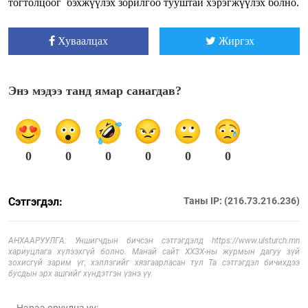
тогтолцоог бэхжүүлэх зорилгоо тууштай хэрэгжүүлэх болно.
Хуваалцах
Жиргэх
Энэ мэдээ танд ямар санагдав?
0
0
0
0
0
0
Сэтгэгдэл:
Таны IP: (216.73.216.236)
АНХААРУУЛГА: Уншигчдын бичсэн сэтгэгдэлд https://www.ulsturch.mn
хариуцлага хүлээхгүй болно. Манай сайт ХХЗХ-ны журмын дагуу зүй
зохисгүй зарим үг, хэллэгийг хязгаарласан тул Та сэтгэгдэл бичихдээ
бусдын эрх ашгийг хүндэтгэн үзнэ үү.