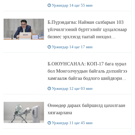
Уржигдар 14 цаг 55 мин
Б.Пүрэвдагва: Найман салбарын 103
үйлчилгээний бүртгэлийг цуцалснаар
бизнес эрхлэхэд таатай нөхцөл
бүрдэнэ
Уржигдар 14 цаг 17 мин
Б.ОЮУНСАНАА: КОП-17 бага хурал
бол Монголчуудын байгаль дэлхийгээ
хамгаалж байгаа бодлого шийдвэрийг
ДЭЛХИЙД СУРТАЛЧИЛАХ гол
Уржигдар 12 цаг 03 мин
бодлого
Өнөөдөр дараах байршилд цахилгаан
хязгаарлана
Уржигдар 11 цаг 45 мин