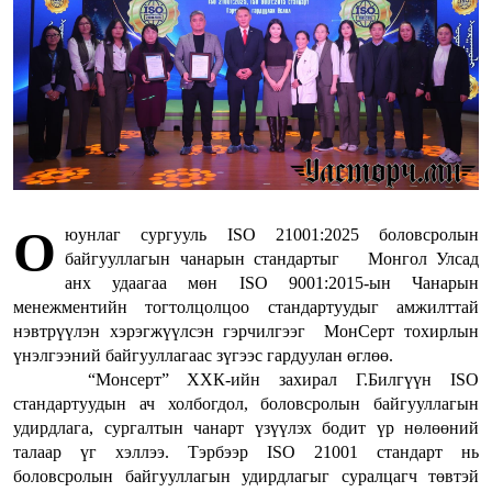
О
юунлаг сургууль ISO 21001:2025 боловсролын
байгууллагын чанарын стандартыг Монгол Улсад
анх удаагаа мөн ISO 9001:2015-ын Чанарын
менежментийн тогтолцолцоо стандартуудыг амжилттай
нэвтрүүлэн хэрэгжүүлсэн гэрчилгээг МонСерт тохирлын
үнэлгээний байгууллагаас зүгээс гардуулан өглөө.
“Монсерт” ХХК-ийн захирал Г.Билгүүн ISO
стандартуудын ач холбогдол, боловсролын байгууллагын
удирдлага, сургалтын чанарт үзүүлэх бодит үр нөлөөний
талаар үг хэллээ. Тэрбээр ISO 21001 стандарт нь
боловсролын байгууллагын удирдлагыг суралцагч төвтэй