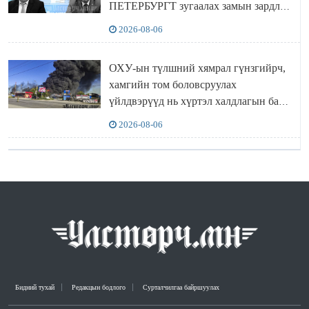
ПЕТЕРБУРГТ зугаалах замын зардлаа
“ИНҮТ” ТӨХХК даажээ
2026-08-06
ОХУ-ын түлшний хямрал гүнзгийрч,
хамгийн том боловсруулах
үйлдвэрүүд нь хүртэл халдлагын бай
болов
2026-08-06
Бидний тухай
Редакцын бодлого
Сурталчилгаа байршуулах