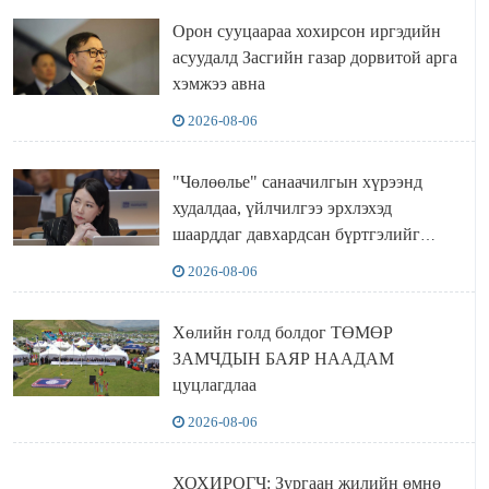
Орон сууцаараа хохирсон иргэдийн
асуудалд Засгийн газар дорвитой арга
хэмжээ авна
2026-08-06
"Чөлөөлье" санаачилгын хүрээнд
худалдаа, үйлчилгээ эрхлэхэд
шаарддаг давхардсан бүртгэлийг
хүчингүй болгох тогтоолын төслийг
2026-08-06
баталлаа
Хөлийн голд болдог ТӨМӨР
ЗАМЧДЫН БАЯР НААДАМ
цуцлагдлаа
2026-08-06
ХОХИРОГЧ: Зургаан жилийн өмнө