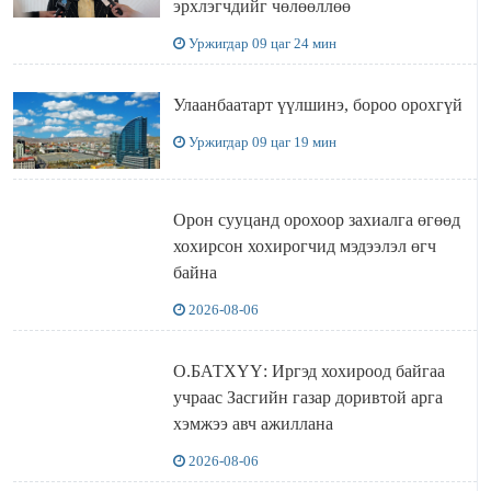
эрхлэгчдийг чөлөөллөө
Уржигдар 09 цаг 24 мин
Улаанбаатарт үүлшинэ, бороо орохгүй
Уржигдар 09 цаг 19 мин
Орон сууцанд орохоор захиалга өгөөд
хохирсон хохирогчид мэдээлэл өгч
байна
2026-08-06
О.БАТХҮҮ: Иргэд хохироод байгаа
учраас Засгийн газар доривтой арга
хэмжээ авч ажиллана
2026-08-06