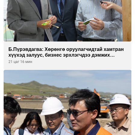
Б.Пүрэвдагва: Хөрөнгө оруулагчидтай хамтран
хүүхэд залуус, бизнес эрхлэгчдээ дэмжих
инкубатор төвүүдийг хотын захын
21 цаг 16 мин
хорооллуудад байгуулна