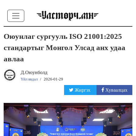
Оюунлаг сургууль ISO 21001:2025
стандартыг Монгол Улсад анх удаа
авлаа
Д.Оюунболд
Үйл явдал
/
2026-01-29
Жиргэх
Хуваалцах