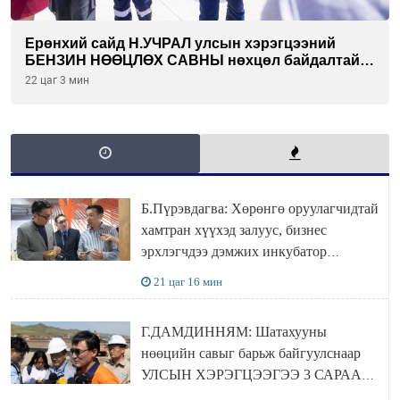
Ерөнхий сайд Н.УЧРАЛ улсын хэрэгцээний
БЕНЗИН НӨӨЦЛӨХ САВНЫ нөхцөл байдалтай
танилцлаа
22 цаг 3 мин
Б.Пүрэвдагва: Хөрөнгө оруулагчидтай
хамтран хүүхэд залуус, бизнес
эрхлэгчдээ дэмжих инкубатор
төвүүдийг хотын захын хорооллуудад
21 цаг 16 мин
байгуулна
Г.ДАМДИННЯМ: Шатахууны
нөөцийн савыг барьж байгуулснаар
УЛСЫН ХЭРЭГЦЭЭГЭЭ 3 САРААР
НӨӨЦЛӨДӨГ болно