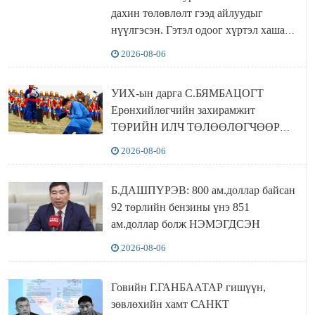
дахин төлөвлөлт гээд айлуудыг
нүүлгэсэн. Гэтэл одоог хүртэл хашаа
байшин ч байхгүй, орон сууц ч
2026-08-06
байхгүй хаана амьдрахаа мэдэхгүй явж
байна
УИХ-ын дарга С.БЯМБАЦОГТ
Ерөнхийлөгчийн захирамжит
ТӨРИЙН ИЛЧ ТӨЛӨӨЛӨГЧӨӨР
Сутай хайрханы тахилгад оролцжээ
2026-08-06
Б.ДАШПҮРЭВ: 800 ам.доллар байсан
92 төрлийн бензины үнэ 851
ам.доллар болж НЭМЭГДСЭН
2026-08-06
Говийн Г.ГАНБААТАР гишүүн,
зөвлөхийн хамт САНКТ