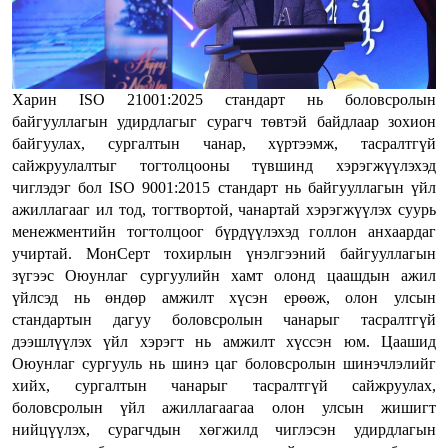
Харин ISO 21001:2025 стандарт нь боловсролын
байгууллагын удирдлагыг сурагч төвтэй байдлаар зохион
байгуулах, сургалтын чанар, хүртээмж, тасралтгүй
сайжруулалтыг тогтолцооны түвшинд хэрэгжүүлэхэд
чиглэдэг бол ISO 9001:2015 стандарт нь байгууллагын үйл
ажиллагааг ил тод, тогтвортой, чанартай хэрэгжүүлэх суурь
менежментийн тогтолцоог бүрдүүлэхэд голлон анхаардаг
учиртай. МонСерт тохирлын үнэлгээний байгууллагын
зүгээс Оюунлаг сургуулийн хамт олонд цаашдын ажил
үйлсэд нь өндөр амжилт хүсэн ерөөж, олон улсын
стандартын дагуу боловсролын чанарыг тасралтгүй
дээшлүүлэх үйл хэрэгт нь амжилт хүссэн юм. Цаашид
Оюунлаг сургууль нь шинэ цаг боловсролын шинэчлэлийг
хийх, сургалтын чанарыг тасралтгүй сайжруулах,
боловсролын үйл ажиллагаагаа олон улсын жишигт
нийцүүлэх, сурагчдын хөгжилд чиглэсэн удирдлагын