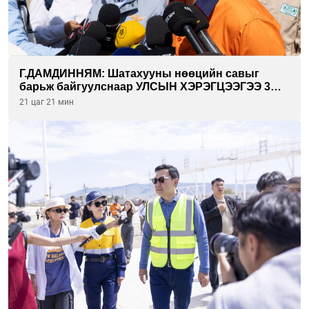
Г.ДАМДИННЯМ: Шатахууны нөөцийн савыг
барьж байгуулснаар УЛСЫН ХЭРЭГЦЭЭГЭЭ 3
САРААР НӨӨЦЛӨДӨГ болно
21 цаг 21 мин