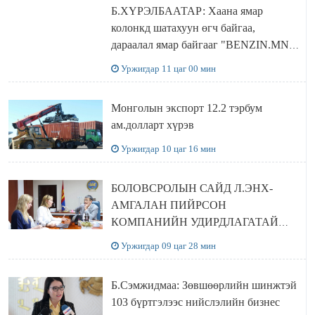
Б.ХҮРЭЛБААТАР: Хаана ямар
колонкд шатахуун өгч байгаа,
дараалал ямар байгааг "BENZIN.MN”
сайтаас харах боломжтой
Уржигдар 11 цаг 00 мин
Монголын экспорт 12.2 тэрбум
ам.долларт хүрэв
Уржигдар 10 цаг 16 мин
БОЛОВСРОЛЫН САЙД Л.ЭНХ-
АМГАЛАН ПИЙРСОН
КОМПАНИЙН УДИРДЛАГАТАЙ
УУЛЗЛАА
Уржигдар 09 цаг 28 мин
Б.Сэмжидмаа: Зөвшөөрлийн шинжтэй
103 бүртгэлээс нийслэлийн бизнес