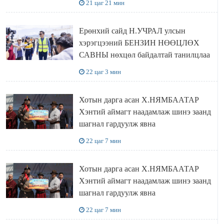
21 цаг 21 мин
Ерөнхий сайд Н.УЧРАЛ улсын
хэрэгцээний БЕНЗИН НӨӨЦЛӨХ
САВНЫ нөхцөл байдалтай танилцлаа
22 цаг 3 мин
Хотын дарга асан Х.НЯМБААТАР
Хэнтий аймагт наадамлаж шинэ заанд
шагнал гардуулж явна
22 цаг 7 мин
Хотын дарга асан Х.НЯМБААТАР
Хэнтий аймагт наадамлаж шинэ заанд
шагнал гардуулж явна
22 цаг 7 мин