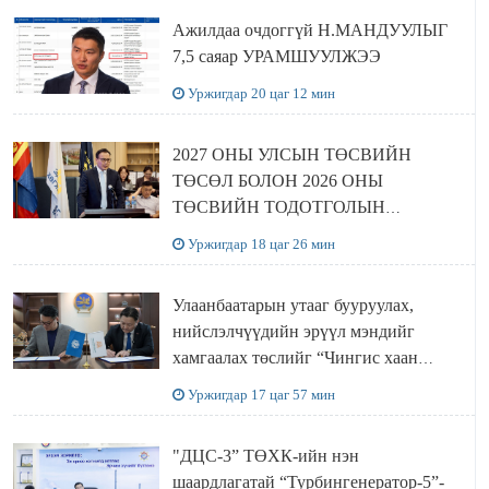
Ажилдаа очдоггүй Н.МАНДУУЛЫГ
7,5 саяар УРАМШУУЛЖЭЭ
Уржигдар 20 цаг 12 мин
2027 ОНЫ УЛСЫН ТӨСВИЙН
ТӨСӨЛ БОЛОН 2026 ОНЫ
ТӨСВИЙН ТОДОТГОЛЫН
ТӨСЛИЙН ОЛОН НИЙТИЙН
Уржигдар 18 цаг 26 мин
ХЭЛЭЛЦҮҮЛЭГ БОЛЛОО
Улаанбаатарын утааг бууруулах,
нийслэлчүүдийн эрүүл мэндийг
хамгаалах төслийг “Чингис хаан
баялгийн сан нэгдэл” ХХК-тай
Уржигдар 17 цаг 57 мин
хамтран хэрэгжүүлнэ
"ДЦС-3” ТӨХК-ийн нэн
шаардлагатай “Турбингенератор-5”-