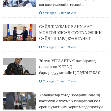
ын шинэчлэлийн төсвийг
шийдвэрлэхээр болов
Уржигдар 17 цаг 50 мин
САЙД Т.АУБАКИР АНУ-ААС
МОНГОЛ УЛСАД СУУГАА ЭЛЧИН
САЙД РИЧАРД БУАНГАНЫГ
ХҮЛЭЭН АВЧ УУЛЗЛАА
Уржигдар 15 цаг 19 мин
30 хүн УГГААРТАЖ нас барахад
нөлөөлсөн ХЯТАД
барьцалдуулагчийг Ц.ЭРДЭНЭБАЯР
захирал дахин худалдаж авахаар
Уржигдар 15 цаг 12 мин
болжээ
Улаанбаатар хотод зөөврийн саванд
шатахуун олгохыг хязгаарласан бол
орон нутагт ийм хориг мөрдөгдөхгүй