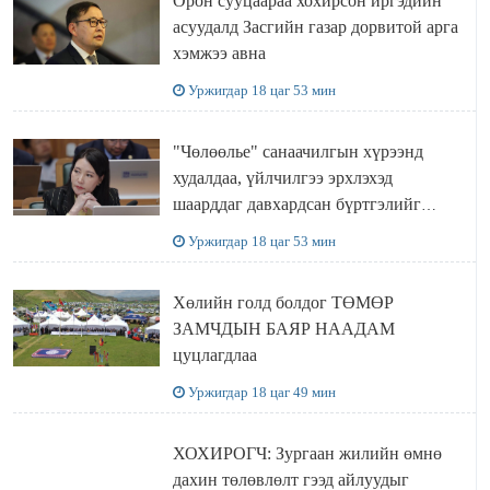
Орон сууцаараа хохирсон иргэдийн
асуудалд Засгийн газар дорвитой арга
хэмжээ авна
Уржигдар 18 цаг 53 мин
"Чөлөөлье" санаачилгын хүрээнд
худалдаа, үйлчилгээ эрхлэхэд
шаарддаг давхардсан бүртгэлийг
хүчингүй болгох тогтоолын төслийг
Уржигдар 18 цаг 53 мин
баталлаа
Хөлийн голд болдог ТӨМӨР
ЗАМЧДЫН БАЯР НААДАМ
цуцлагдлаа
Уржигдар 18 цаг 49 мин
ХОХИРОГЧ: Зургаан жилийн өмнө
дахин төлөвлөлт гээд айлуудыг