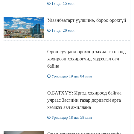
18 цаг 15 мин
Улаанбаатарт үүлшинэ, бороо орохгүй
18 цаг 20 мин
Орон сууцанд орохоор захиалга өгөөд
хохирсон хохирогчид мэдээлэл өгч
байна
Уржигдар 19 цаг 04 мин
О.БАТХҮҮ: Иргэд хохироод байгаа
учраас Засгийн газар доривтой арга
хэмжээ авч ажиллана
Уржигдар 18 цаг 58 мин