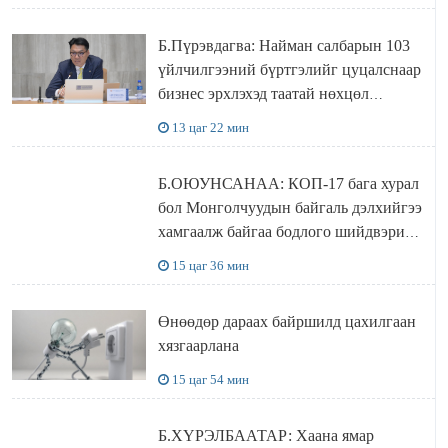
Б.Пүрэвдагва: Найман салбарын 103
үйлчилгээний бүртгэлийг цуцалснаар
бизнес эрхлэхэд таатай нөхцөл
бүрдэнэ
13 цаг 22 мин
Б.ОЮУНСАНАА: КОП-17 бага хурал
бол Монголчуудын байгаль дэлхийгээ
хамгаалж байгаа бодлого шийдвэрийг
ДЭЛХИЙД СУРТАЛЧИЛАХ гол
15 цаг 36 мин
бодлого
Өнөөдөр дараах байршилд цахилгаан
хязгаарлана
15 цаг 54 мин
Б.ХҮРЭЛБААТАР: Хаана ямар