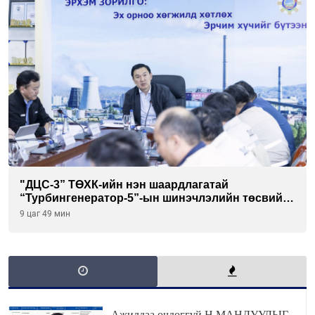
"ДЦС-3” ТӨХК-ийн нэн шаардлагатай
“Турбингенератор-5”-ын шинэчлэлийн төсвийг
шийдвэрлэхээр болов
9 цаг 49 мин
Ажилдаа очдоггүй Н.МАНДУУЛЫГ