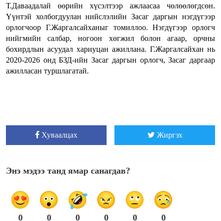
Т.Даваадалай өөрийн хүсэлтээр ажлаасаа чөлөөлөгдсөн.
Үүнтэй холбогдуулан нийслэлийн Засаг даргын нэгдүгээр
орлогчоор Г.Жаргалсайханыг томиллоо. Нэгдүгээр орлогч
нийгмийн салбар, ногоон хөгжил болон агаар, орчны
бохирдлын асуудал хариуцан ажиллана. Г.Жаргалсайхан нь
2020-2026 онд БЗД-ийн Засаг даргын орлогч, Засаг даргаар
ажилласан туршлагатай.
Хуваалцах
Жиргэх
Энэ мэдээ танд ямар санагдав?
0
0
0
0
0
0