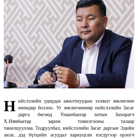
Н
ийслэлийн удирдах ажилтнуудын ээлжит зөвлөгөөн
өнөөдөр боллоо. Уг зөвлөгөөнөөр нийслэлийн Засаг
дарга бөгөөд Улаанбаатар хотын Захирагч
Х.Нямбаатар зарим томилгооны талаар
танилцууллаа. Тодруулбал, нийслэлийн Засаг даргын Эдийн
засаг, дэд бүтцийн асуудал хариуцсан нэгдүгээр орлогч