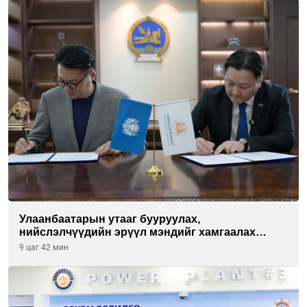
Улаанбаатарын утааг бууруулах,
нийслэлчүүдийн эрүүл мэндийг хамгаалах
төслийг “Чингис хаан баялгийн сан нэгдэл” ХХК-
9 цаг 42 мин
тай хамтран хэрэгжүүлнэ