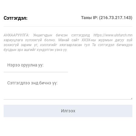
Сэтгэгдэл:
Таны IP: (216.73.217.143)
АНХААРУУЛГА: Уншигчдын бичсэн сэтгэгдэлд https://www.ulsturch.mn
хариуцлага хүлээхгүй болно. Манай сайт ХХЗХ-ны журмын дагуу зүй
зохисгүй зарим үг, хэллэгийг хязгаарласан тул Та сэтгэгдэл бичихдээ
бусдын эрх ашгийг хүндэтгэн үзнэ үү.
Илгээх