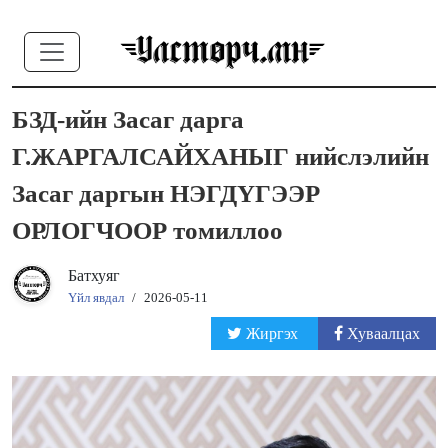
БЗД-ийн Засаг дарга
Г.ЖАРГАЛСАЙХАНЫГ нийслэлийн
Засаг даргын НЭГДҮГЭЭР
ОРЛОГЧООР томиллоо
Батхуяг
Үйл явдал
/
2026-05-11
Жиргэх
Хуваалцах