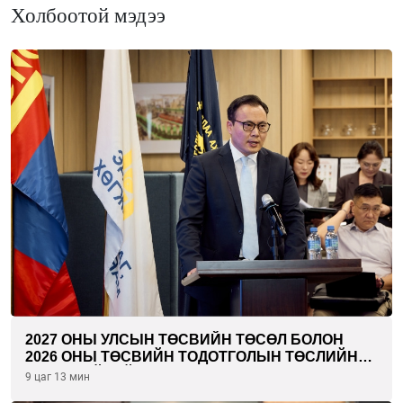
Холбоотой мэдээ
2027 ОНЫ УЛСЫН ТӨСВИЙН ТӨСӨЛ БОЛОН
2026 ОНЫ ТӨСВИЙН ТОДОТГОЛЫН ТӨСЛИЙН
ОЛОН НИЙТИЙН ХЭЛЭЛЦҮҮЛЭГ БОЛЛОО
9 цаг 13 мин