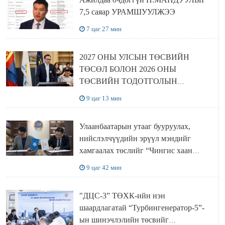
7,5 саяар УРАМШУУЛЖЭЭ
7 цаг 27 мин
2027 ОНЫ УЛСЫН ТӨСВИЙН
ТӨСӨЛ БОЛОН 2026 ОНЫ
ТӨСВИЙН ТОДОТГОЛЫН
ТӨСЛИЙН ОЛОН НИЙТИЙН
9 цаг 13 мин
ХЭЛЭЛЦҮҮЛЭГ БОЛЛОО
Улаанбаатарын утааг бууруулах,
нийслэлчүүдийн эрүүл мэндийг
хамгаалах төслийг “Чингис хаан
баялгийн сан нэгдэл” ХХК-тай
9 цаг 42 мин
хамтран хэрэгжүүлнэ
"ДЦС-3” ТӨХК-ийн нэн
шаардлагатай “Турбингенератор-5”-
ын шинэчлэлийн төсвийг