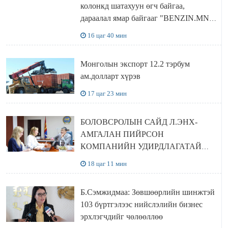
колонкд шатахуун өгч байгаа,
дараалал ямар байгааг "BENZIN.MN”
сайтаас харах боломжтой
16 цаг 40 мин
Монголын экспорт 12.2 тэрбум
ам.долларт хүрэв
17 цаг 23 мин
БОЛОВСРОЛЫН САЙД Л.ЭНХ-
АМГАЛАН ПИЙРСОН
КОМПАНИЙН УДИРДЛАГАТАЙ
УУЛЗЛАА
18 цаг 11 мин
Б.Сэмжидмаа: Зөвшөөрлийн шинжтэй
103 бүртгэлээс нийслэлийн бизнес
эрхлэгчдийг чөлөөллөө