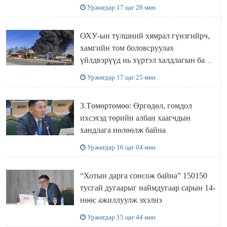
“ИНҮТ” ТӨХХК даажээ
Уржигдар 17 цаг 28 мин
ОХУ-ын түлшний хямрал гүнзгийрч,
хамгийн том боловсруулах
үйлдвэрүүд нь хүртэл халдлагын бай
болов
Уржигдар 17 цаг 25 мин
З.Төмөртөмөө: Өргөдөл, гомдол
ихсэхэд төрийн албан хаагчдын
хандлага нөлөөлж байна
Уржигдар 16 цаг 04 мин
“Хотын дарга сонсож байна” 150150
тусгай дугаарыг наймдугаар сарын 14-
нөөс ажиллуулж эхэлнэ
Уржигдар 15 цаг 44 мин