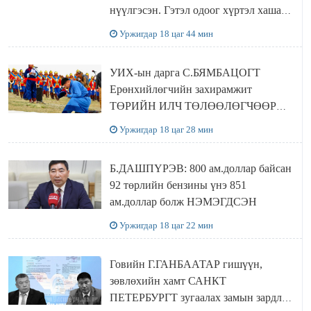
нүүлгэсэн. Гэтэл одоог хүртэл хашаа
байшин ч байхгүй, орон сууц ч
Уржигдар 18 цаг 44 мин
байхгүй хаана амьдрахаа мэдэхгүй явж
байна
УИХ-ын дарга С.БЯМБАЦОГТ
Ерөнхийлөгчийн захирамжит
ТӨРИЙН ИЛЧ ТӨЛӨӨЛӨГЧӨӨР
Сутай хайрханы тахилгад оролцжээ
Уржигдар 18 цаг 28 мин
Б.ДАШПҮРЭВ: 800 ам.доллар байсан
92 төрлийн бензины үнэ 851
ам.доллар болж НЭМЭГДСЭН
Уржигдар 18 цаг 22 мин
Говийн Г.ГАНБААТАР гишүүн,
зөвлөхийн хамт САНКТ
ПЕТЕРБУРГТ зугаалах замын зардлаа