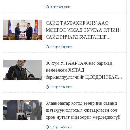
шийдвэрлэхээр болов
9 цаг 49 мин
САЙД Т.АУБАКИР АНУ-ААС
МОНГОЛ УЛСАД СУУГАА ЭЛЧИН
САЙД РИЧАРД БУАНГАНЫГ
ХҮЛЭЭН АВЧ УУЛЗЛАА
12 цаг 20 мин
30 хүн УГГААРТАЖ нас барахад
нөлөөлсөн ХЯТАД
барьцалдуулагчийг Ц.ЭРДЭНЭБАЯР
захирал дахин худалдаж авахаар
12 цаг 28 мин
болжээ
Улаанбаатар хотод зөөврийн саванд
шатахуун олгохыг хязгаарласан бол
орон нутагт ийм хориг мөрдөгдөхгүй
12 цаг 45 мин