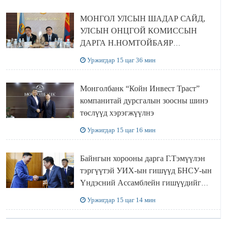
МОНГОЛ УЛСЫН ШАДАР САЙД,
УЛСЫН ОНЦГОЙ КОМИССЫН
ДАРГА Н.НОМТОЙБАЯР
ӨМНӨГОВЬ АЙМАГТ
Уржигдар 15 цаг 36 мин
АЖИЛЛАЛАА
Монголбанк “Койн Инвест Траст”
компанитай дурсгалын зоосны шинэ
төслүүд хэрэгжүүлнэ
Уржигдар 15 цаг 16 мин
Байнгын хорооны дарга Г.Тэмүүлэн
тэргүүтэй УИХ-ын гишүүд БНСУ-ын
Үндэсний Ассамблейн гишүүдийг
хүлээн авч уулзав
Уржигдар 15 цаг 14 мин