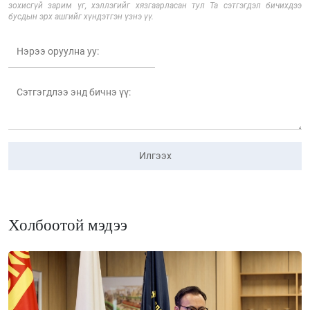
зохисгүй зарим үг, хэллэгийг хязгаарласан тул Та сэтгэгдэл бичихдээ
бусдын эрх ашгийг хүндэтгэн үзнэ үү.
Илгээх
Холбоотой мэдээ