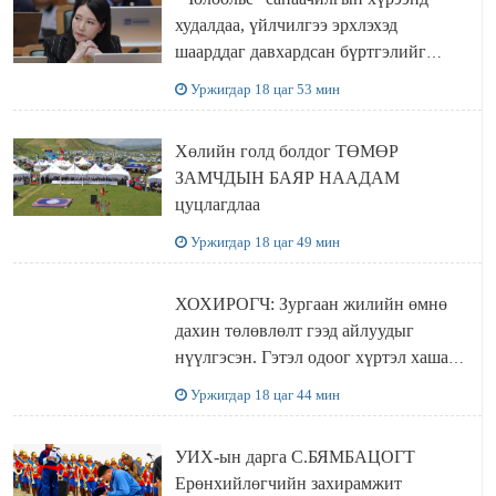
худалдаа, үйлчилгээ эрхлэхэд
шаарддаг давхардсан бүртгэлийг
хүчингүй болгох тогтоолын төслийг
Уржигдар 18 цаг 53 мин
баталлаа
Хөлийн голд болдог ТӨМӨР
ЗАМЧДЫН БАЯР НААДАМ
цуцлагдлаа
Уржигдар 18 цаг 49 мин
ХОХИРОГЧ: Зургаан жилийн өмнө
дахин төлөвлөлт гээд айлуудыг
нүүлгэсэн. Гэтэл одоог хүртэл хашаа
байшин ч байхгүй, орон сууц ч
Уржигдар 18 цаг 44 мин
байхгүй хаана амьдрахаа мэдэхгүй явж
байна
УИХ-ын дарга С.БЯМБАЦОГТ
Ерөнхийлөгчийн захирамжит