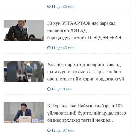
ХҮЛЭЭН АВЧ УУЛЗЛАА
11 цаг 35 мин
30 хүн УГГААРТАЖ нас барахад
нөлөөлсөн ХЯТАД
барьцалдуулагчийг Ц.ЭРДЭНЭБАЯР
захирал дахин худалдаж авахаар
11 цаг 43 мин
болжээ
Улаанбаатар хотод зөөврийн саванд
шатахуун олгохыг хязгаарласан бол
орон нутагт ийм хориг мөрдөгдөхгүй
12 цаг 0 мин
Б.Пүрэвдагва: Найман салбарын 103
үйлчилгээний бүртгэлийг цуцалснаар
бизнес эрхлэхэд таатай нөхцөл
бүрдэнэ
12 цаг 37 мин