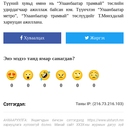
Түүний хувьд өмнө нь “Улаанбаатар трамвай” төслийн
удирдагчаар ажиллаж байсан юм. Түүнчлэн “Улаанбаатар
метро”, “Улаанбаатар трамвай” төслүүдийг Т.Мөнхдалай
хариуцан ажиллана.
Хуваалцах
Жиргэх
Энэ мэдээ танд ямар санагдав?
0
0
0
0
0
0
Сэтгэгдэл:
Таны IP: (216.73.216.103)
АНХААРУУЛГА: Уншигчдын бичсэн сэтгэгдэлд https://www.ulsturch.mn
хариуцлага хүлээхгүй болно. Манай сайт ХХЗХ-ны журмын дагуу зүй