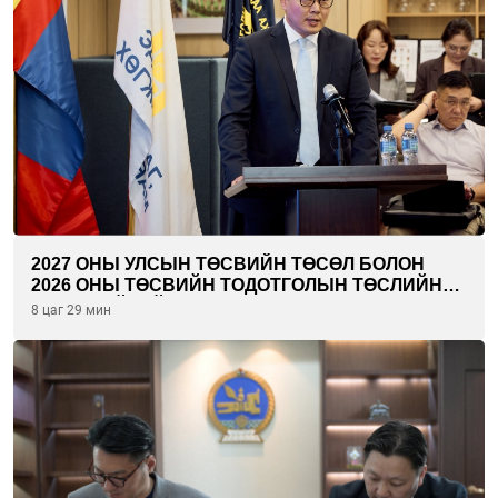
2027 ОНЫ УЛСЫН ТӨСВИЙН ТӨСӨЛ БОЛОН
2026 ОНЫ ТӨСВИЙН ТОДОТГОЛЫН ТӨСЛИЙН
ОЛОН НИЙТИЙН ХЭЛЭЛЦҮҮЛЭГ БОЛЛОО
8 цаг 29 мин