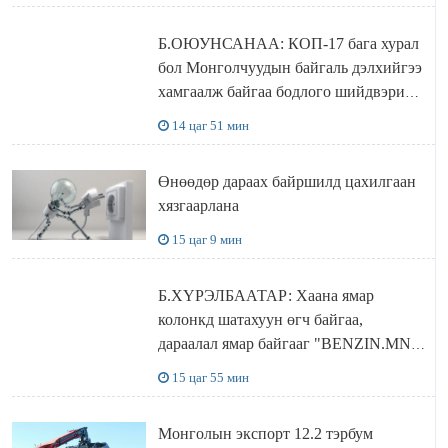
Б.ОЮУНСАНАА: КОП-17 бага хурал
бол Монголчуудын байгаль дэлхийгээ
хамгаалж байгаа бодлого шийдвэрийг
ДЭЛХИЙД СУРТАЛЧИЛАХ гол
14 цаг 51 мин
бодлого
Өнөөдөр дараах байршилд цахилгаан
хязгаарлана
15 цаг 9 мин
Б.ХҮРЭЛБААТАР: Хаана ямар
колонкд шатахуун өгч байгаа,
дараалал ямар байгааг "BENZIN.MN”
сайтаас харах боломжтой
15 цаг 55 мин
Монголын экспорт 12.2 тэрбум