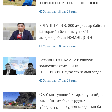
ТӨРИЙН ИЛЧ ТӨЛӨӨЛӨГЧӨӨР
Сутай хайрханы тахилгад оролцжээ
Уржигдар 18 цаг 28 мин
Б.ДАШПҮРЭВ: 800 ам.доллар байсан
92 төрлийн бензины үнэ 851
ам.доллар болж НЭМЭГДСЭН
Уржигдар 18 цаг 22 мин
Говийн Г.ГАНБААТАР гишүүн,
зөвлөхийн хамт САНКТ
ПЕТЕРБУРГТ зугаалах замын зардлаа
“ИНҮТ” ТӨХХК даажээ
Уржигдар 17 цаг 28 мин
ОХУ-ын түлшний хямрал гүнзгийрч,
хамгийн том боловсруулах
үйлдвэрүүд нь хүртэл халдлагын бай