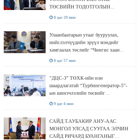
ТӨСВИЙН ТОДОТГОЛЫН
ТӨСЛИЙН ОЛОН НИЙТИЙН
8 цаг 29 мин
ХЭЛЭЛЦҮҮЛЭГ БОЛЛОО
Улаанбаатарын утааг бууруулах,
нийслэлчүүдийн эрүүл мэндийг
хамгаалах төслийг “Чингис хаан
баялгийн сан нэгдэл” ХХК-тай
8 цаг 57 мин
хамтран хэрэгжүүлнэ
"ДЦС-3” ТӨХК-ийн нэн
шаардлагатай “Турбингенератор-5”-
ын шинэчлэлийн төсвийг
шийдвэрлэхээр болов
9 цаг 4 мин
САЙД Т.АУБАКИР АНУ-ААС
МОНГОЛ УЛСАД СУУГАА ЭЛЧИН
САЙД РИЧАРД БУАНГАНЫГ