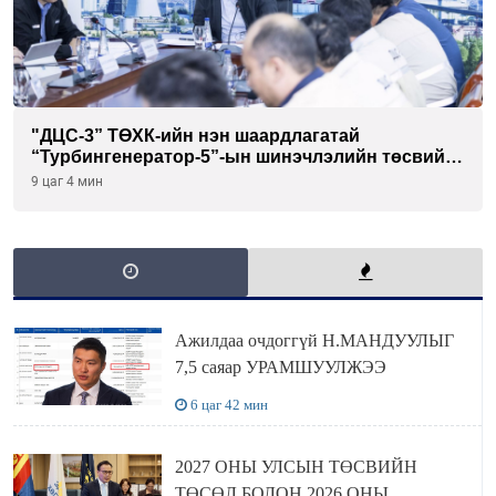
"ДЦС-3” ТӨХК-ийн нэн шаардлагатай
“Турбингенератор-5”-ын шинэчлэлийн төсвийг
шийдвэрлэхээр болов
9 цаг 4 мин
Ажилдаа очдоггүй Н.МАНДУУЛЫГ
7,5 саяар УРАМШУУЛЖЭЭ
6 цаг 42 мин
2027 ОНЫ УЛСЫН ТӨСВИЙН
ТӨСӨЛ БОЛОН 2026 ОНЫ