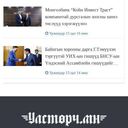
Монголбанк “Койн Инвест Траст”
компанитай дурсгалын зоосны шинэ
төслүүд хэрэгжүүлнэ
Уржигдар 15 цаг 16 мин
Байнгын хорооны дарга Г.Тэмүүлэн
тэргүүтэй УИХ-ын гишүүд БНСУ-ын
Үндэсний Ассамблейн гишүүдийг
хүлээн авч уулзав
Уржигдар 15 цаг 14 мин