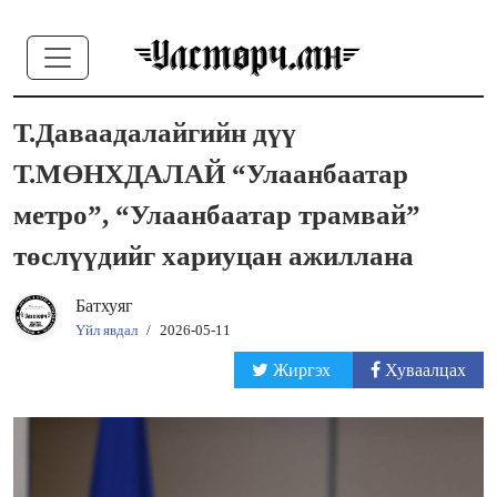
Т.Даваадалайгийн дүү
Т.МӨНХДАЛАЙ “Улаанбаатар
метро”, “Улаанбаатар трамвай”
төслүүдийг хариуцан ажиллана
Батхуяг
Үйл явдал
/
2026-05-11
Жиргэх
Хуваалцах