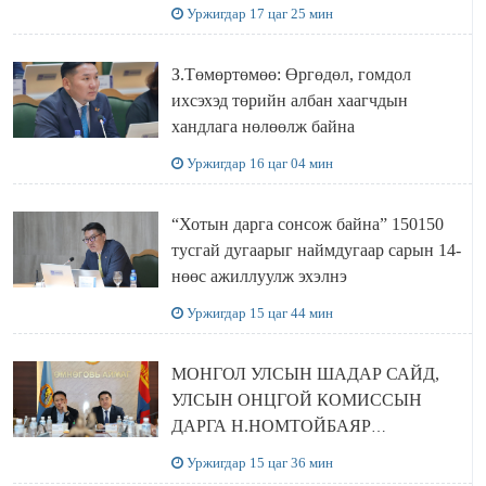
болов
Уржигдар 17 цаг 25 мин
З.Төмөртөмөө: Өргөдөл, гомдол
ихсэхэд төрийн албан хаагчдын
хандлага нөлөөлж байна
Уржигдар 16 цаг 04 мин
“Хотын дарга сонсож байна” 150150
тусгай дугаарыг наймдугаар сарын 14-
нөөс ажиллуулж эхэлнэ
Уржигдар 15 цаг 44 мин
МОНГОЛ УЛСЫН ШАДАР САЙД,
УЛСЫН ОНЦГОЙ КОМИССЫН
ДАРГА Н.НОМТОЙБАЯР
ӨМНӨГОВЬ АЙМАГТ
Уржигдар 15 цаг 36 мин
АЖИЛЛАЛАА