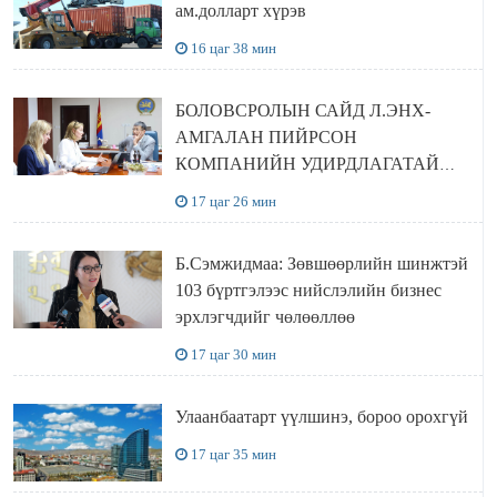
ам.долларт хүрэв
16 цаг 38 мин
БОЛОВСРОЛЫН САЙД Л.ЭНХ-
АМГАЛАН ПИЙРСОН
КОМПАНИЙН УДИРДЛАГАТАЙ
УУЛЗЛАА
17 цаг 26 мин
Б.Сэмжидмаа: Зөвшөөрлийн шинжтэй
103 бүртгэлээс нийслэлийн бизнес
эрхлэгчдийг чөлөөллөө
17 цаг 30 мин
Улаанбаатарт үүлшинэ, бороо орохгүй
17 цаг 35 мин