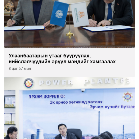
Улаанбаатарын утааг бууруулах,
нийслэлчүүдийн эрүүл мэндийг хамгаалах
төслийг “Чингис хаан баялгийн сан нэгдэл” ХХК-
8 цаг 57 мин
тай хамтран хэрэгжүүлнэ