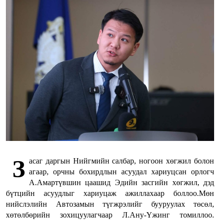
З
асаг даргын Нийгмийн салбар, ногоон хөгжил болон
агаар, орчны бохирдлын асуудал хариуцсан орлогч
А.Амартүвшин цаашид Эдийн засгийн хөгжил, дэд
бүтцийн асуудлыг хариуцаж ажиллахаар боллоо.Мөн
нийслэлийн Автозамын түгжрэлийг бууруулах төсөл,
хөтөлбөрийн зохицуулагчаар Л.Ану-Үжинг томиллоо.