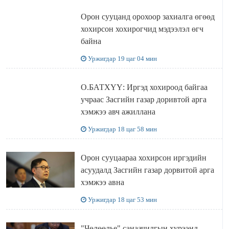
Орон сууцанд орохоор захиалга өгөөд
хохирсон хохирогчид мэдээлэл өгч
байна
Уржигдар 19 цаг 04 мин
О.БАТХҮҮ: Иргэд хохироод байгаа
учраас Засгийн газар доривтой арга
хэмжээ авч ажиллана
Уржигдар 18 цаг 58 мин
Орон сууцаараа хохирсон иргэдийн
асуудалд Засгийн газар дорвитой арга
хэмжээ авна
Уржигдар 18 цаг 53 мин
"Чөлөөлье" санаачилгын хүрээнд