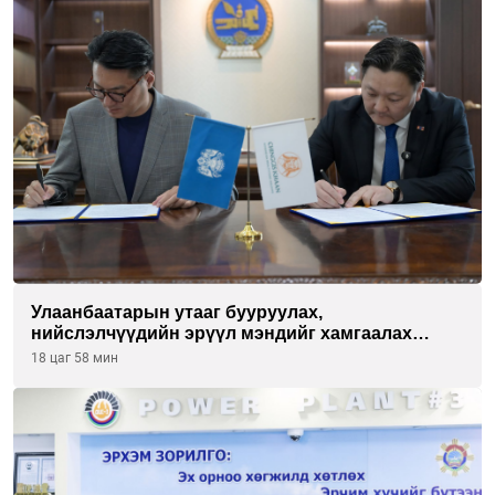
Улаанбаатарын утааг бууруулах,
нийслэлчүүдийн эрүүл мэндийг хамгаалах
төслийг “Чингис хаан баялгийн сан нэгдэл” ХХК-
18 цаг 58 мин
тай хамтран хэрэгжүүлнэ