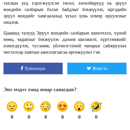
тахлын үед хэрэгжүүлсэн төсөл, хөтөлбөрүүд нь эрүүл
мэндийн салбарын бэлэн байдлыг бэхжүүлэх, иргэдийн
эрүүл мэндийг хамгаалахад чухал хувь нэмэр оруулсныг
онцлов.
Цаашид талууд Эрүүл мэндийн салбарын шинэчлэл, хүний
нөөц, чадавхыг бэхжүүлэх ,цахим шилжилт, хүртээмжийг
нэмэгдүүлэх, тусламж, үйлчилгээний чанарыг сайжруулах
чиглэлээр хамтын ажиллагаагаа өргөжүүлнэ гэв.
Хуваалцах
Жиргэх
Энэ мэдээ танд ямар санагдав?
0
0
0
0
0
0