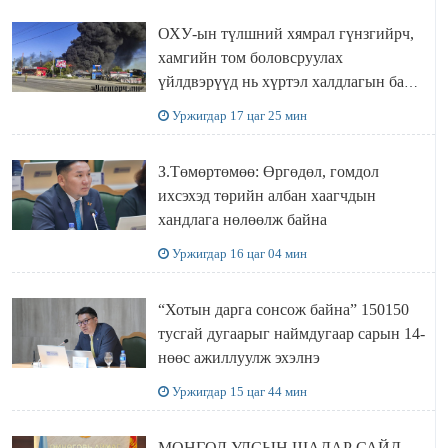
ОХУ-ын түлшний хямрал гүнзгийрч,
хамгийн том боловсруулах
үйлдвэрүүд нь хүртэл халдлагын бай
болов
Уржигдар 17 цаг 25 мин
З.Төмөртөмөө: Өргөдөл, гомдол
ихсэхэд төрийн албан хаагчдын
хандлага нөлөөлж байна
Уржигдар 16 цаг 04 мин
“Хотын дарга сонсож байна” 150150
тусгай дугаарыг наймдугаар сарын 14-
нөөс ажиллуулж эхэлнэ
Уржигдар 15 цаг 44 мин
МОНГОЛ УЛСЫН ШАДАР САЙД,