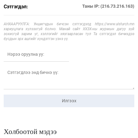
Сэтгэгдэл:
Таны IP: (216.73.216.163)
АНХААРУУЛГА: Уншигчдын бичсэн сэтгэгдэлд https://www.ulsturch.mn
хариуцлага хүлээхгүй болно. Манай сайт ХХЗХ-ны журмын дагуу зүй
зохисгүй зарим үг, хэллэгийг хязгаарласан тул Та сэтгэгдэл бичихдээ
бусдын эрх ашгийг хүндэтгэн үзнэ үү.
Илгээх
Холбоотой мэдээ