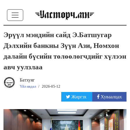
Эрүүл мэндийн сайд Э.Батшугар
Дэлхийн банкны Зүүн Ази, Номхон
далайн бүсийн төлөөлөгчдийг хүлээн
авч уулзлаа
Батхуяг
Үйл явдал
/
2026-05-12
Жиргэх
Хуваалцах