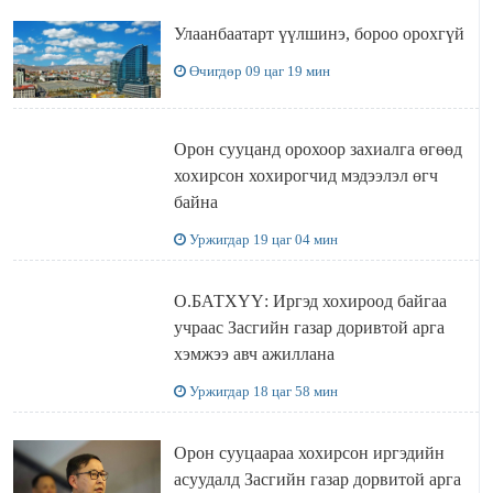
Улаанбаатарт үүлшинэ, бороо орохгүй
Өчигдөр 09 цаг 19 мин
Орон сууцанд орохоор захиалга өгөөд
хохирсон хохирогчид мэдээлэл өгч
байна
Уржигдар 19 цаг 04 мин
О.БАТХҮҮ: Иргэд хохироод байгаа
учраас Засгийн газар доривтой арга
хэмжээ авч ажиллана
Уржигдар 18 цаг 58 мин
Орон сууцаараа хохирсон иргэдийн
асуудалд Засгийн газар дорвитой арга