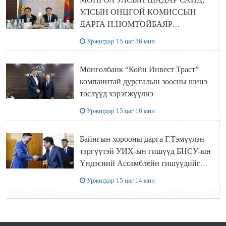
УЛСЫН ОНЦГОЙ КОМИССЫН
ДАРГА Н.НОМТОЙБАЯР
ӨМНӨГОВЬ АЙМАГТ
Уржигдар 15 цаг 36 мин
АЖИЛЛАЛАА
Монголбанк “Койн Инвест Траст”
компанитай дурсгалын зоосны шинэ
төслүүд хэрэгжүүлнэ
Уржигдар 15 цаг 16 мин
Байнгын хорооны дарга Г.Тэмүүлэн
тэргүүтэй УИХ-ын гишүүд БНСУ-ын
Үндэсний Ассамблейн гишүүдийг
хүлээн авч уулзав
Уржигдар 15 цаг 14 мин