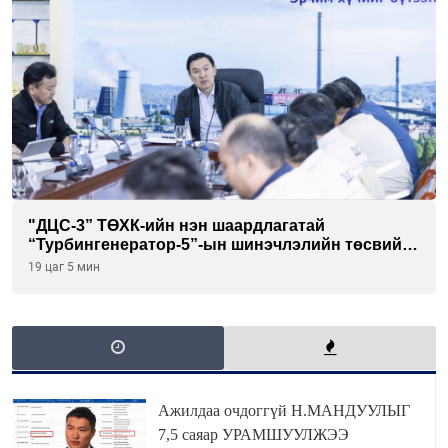
"ДЦС-3” ТӨХК-ийн нэн шаардлагатай
“Турбингенератор-5”-ын шинэчлэлийн төсвийг
шийдвэрлэхээр болов
19 цаг 5 мин
Ажилдаа очдоггүй Н.МАНДУУЛЫГ
7,5 саяар УРАМШУУЛЖЭЭ