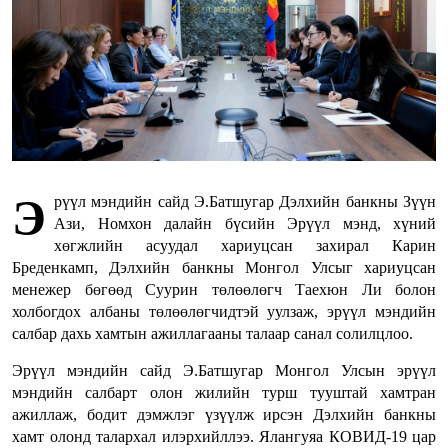
Э
рүүл мэндийн сайд Э.Батшугар Дэлхийн банкны Зүүн
Ази, Номхон далайн бүсийн Эрүүл мэнд, хүний
хөгжлийн асуудал хариуцсан захирал Карин
Бреденкамп, Дэлхийн банкны Монгол Улсыг хариуцсан
менежер бөгөөд Суурин төлөөлөгч Таехюн Ли болон
холбогдох албаны төлөөлөгчидтэй уулзаж, эрүүл мэндийн
салбар дахь хамтын ажиллагааны талаар санал солилцлоо.
Эрүүл мэндийн сайд Э.Батшугар Монгол Улсын эрүүл
мэндийн салбарт олон жилийн турш тууштай хамтран
ажиллаж, бодит дэмжлэг үзүүлж ирсэн Дэлхийн банкны
хамт олонд талархал илэрхийллээ. Ялангуяа КОВИД-19 цар