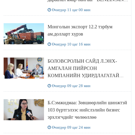
сайтаас харах боломжтой
Өчигдөр 11 цаг 00 мин
Монголын экспорт 12.2 тэрбум
ам.долларт хүрэв
Өчигдөр 10 цаг 16 мин
БОЛОВСРОЛЫН САЙД Л.ЭНХ-
АМГАЛАН ПИЙРСОН
КОМПАНИЙН УДИРДЛАГАТАЙ
УУЛЗЛАА
Өчигдөр 09 цаг 28 мин
Б.Сэмжидмаа: Зөвшөөрлийн шинжтэй
103 бүртгэлээс нийслэлийн бизнес
эрхлэгчдийг чөлөөллөө
Өчигдөр 09 цаг 24 мин