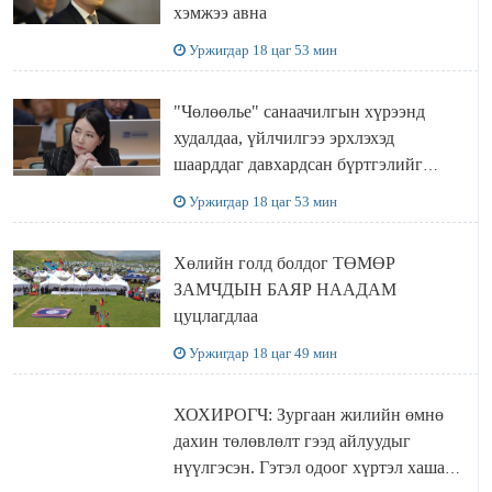
хэмжээ авна
Уржигдар 18 цаг 53 мин
"Чөлөөлье" санаачилгын хүрээнд
худалдаа, үйлчилгээ эрхлэхэд
шаарддаг давхардсан бүртгэлийг
хүчингүй болгох тогтоолын төслийг
Уржигдар 18 цаг 53 мин
баталлаа
Хөлийн голд болдог ТӨМӨР
ЗАМЧДЫН БАЯР НААДАМ
цуцлагдлаа
Уржигдар 18 цаг 49 мин
ХОХИРОГЧ: Зургаан жилийн өмнө
дахин төлөвлөлт гээд айлуудыг
нүүлгэсэн. Гэтэл одоог хүртэл хашаа