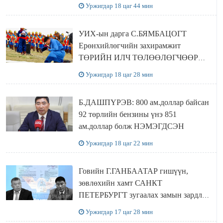
байшин ч байхгүй, орон сууц ч
Уржигдар 18 цаг 44 мин
байхгүй хаана амьдрахаа мэдэхгүй явж
байна
УИХ-ын дарга С.БЯМБАЦОГТ
Ерөнхийлөгчийн захирамжит
ТӨРИЙН ИЛЧ ТӨЛӨӨЛӨГЧӨӨР
Сутай хайрханы тахилгад оролцжээ
Уржигдар 18 цаг 28 мин
Б.ДАШПҮРЭВ: 800 ам.доллар байсан
92 төрлийн бензины үнэ 851
ам.доллар болж НЭМЭГДСЭН
Уржигдар 18 цаг 22 мин
Говийн Г.ГАНБААТАР гишүүн,
зөвлөхийн хамт САНКТ
ПЕТЕРБУРГТ зугаалах замын зардлаа
“ИНҮТ” ТӨХХК даажээ
Уржигдар 17 цаг 28 мин