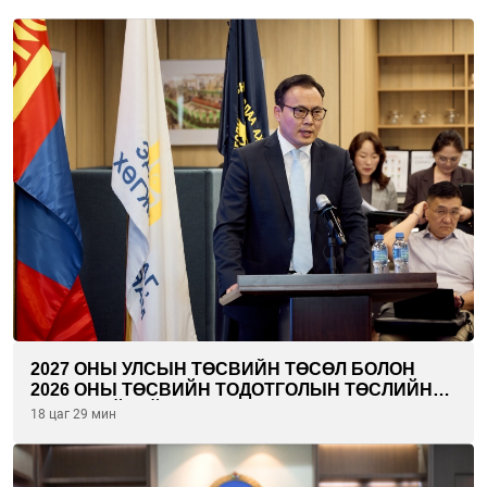
2027 ОНЫ УЛСЫН ТӨСВИЙН ТӨСӨЛ БОЛОН
2026 ОНЫ ТӨСВИЙН ТОДОТГОЛЫН ТӨСЛИЙН
ОЛОН НИЙТИЙН ХЭЛЭЛЦҮҮЛЭГ БОЛЛОО
18 цаг 29 мин