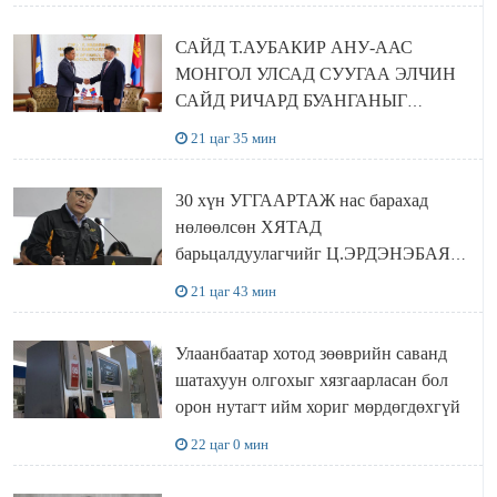
САЙД Т.АУБАКИР АНУ-ААС
МОНГОЛ УЛСАД СУУГАА ЭЛЧИН
САЙД РИЧАРД БУАНГАНЫГ
ХҮЛЭЭН АВЧ УУЛЗЛАА
21 цаг 35 мин
30 хүн УГГААРТАЖ нас барахад
нөлөөлсөн ХЯТАД
барьцалдуулагчийг Ц.ЭРДЭНЭБАЯР
захирал дахин худалдаж авахаар
21 цаг 43 мин
болжээ
Улаанбаатар хотод зөөврийн саванд
шатахуун олгохыг хязгаарласан бол
орон нутагт ийм хориг мөрдөгдөхгүй
22 цаг 0 мин