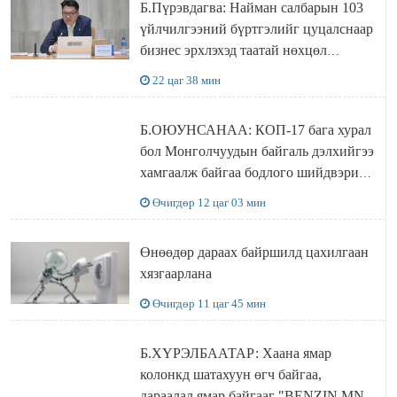
Б.Пүрэвдагва: Найман салбарын 103
үйлчилгээний бүртгэлийг цуцалснаар
бизнес эрхлэхэд таатай нөхцөл
бүрдэнэ
22 цаг 38 мин
Б.ОЮУНСАНАА: КОП-17 бага хурал
бол Монголчуудын байгаль дэлхийгээ
хамгаалж байгаа бодлого шийдвэрийг
ДЭЛХИЙД СУРТАЛЧИЛАХ гол
Өчигдөр 12 цаг 03 мин
бодлого
Өнөөдөр дараах байршилд цахилгаан
хязгаарлана
Өчигдөр 11 цаг 45 мин
Б.ХҮРЭЛБААТАР: Хаана ямар
колонкд шатахуун өгч байгаа,
дараалал ямар байгааг "BENZIN.MN”