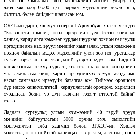
Гамшгаас хамгаалах алба, мэргэжлийн ангийн удирдлага,
алба хаагчдад 05:00 цагт зарлан мэдээллийн дохио өгч,
бэлтгэл, бэлэн байдлыг шалгасан юм.
ОБЕГ-ын дарга, хошууч генерал Г.Ариунбуян хэлсэн үгэндээ
“Болзошгүй гамшиг, осол эрсдэлийн үед бэлэн байдлыг
хангах, хариу арга хэмжээг хурдан шуурхай зохион байгуулж
иргэдийн амь нас, эрүүл мэндийг хамгаалах, улсын хэмжээнд
нөхцөл байдлын мэдээ, мэдээллийг үнэн зөв нэг урсгалаар
түгээх зэрэг нь нэн тэргүүний үндсэн үүрэг юм. Бидний
хийж байгаа энэхүү сургалт, бэлтгэл нь зөвхөн өнөөдрийн
үйл ажиллагаа биш, харин иргэдийнхээ эрүүл мэнд, амь
насыг хамгаалах ирээдүйн баталгаа юм. Тиймээс оролцогч
бүр идэвх санаачилгатай, хариуцлагатай оролцож, харилцан
суралцсан бодит үр дүн гаргана гэдэгт итгэлтэй байна”
гэлээ.
Дадлага сургуульд улсын хэмжээний 40 гаруй эрүүл
мэндийн байгууллагын 3000 орчим эмч, эмнэлгийн
мэргэжилтэн, алба хаагчид болон ЗГХЭГ-ын Хэвлэл
мэдээлэл, олон нийттэй харилцах газар, яам, агентлаг, орон