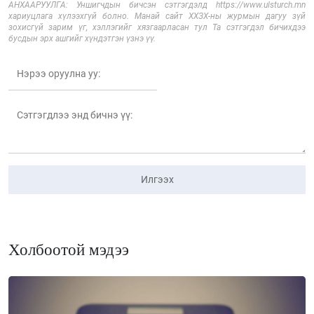
АНХААРУУЛГА: Уншигчдын бичсэн сэтгэгдэлд https://www.ulsturch.mn
хариуцлага хүлээхгүй болно. Манай сайт ХХЗХ-ны журмын дагуу зүй
зохисгүй зарим үг, хэллэгийг хязгаарласан тул Та сэтгэгдэл бичихдээ
бусдын эрх ашгийг хүндэтгэн үзнэ үү.
Илгээх
Холбоотой мэдээ