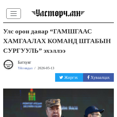
Улс орон даяар “ГАМШГААС
ХАМГААЛАХ КОМАНД ШТАБЫН
СУРГУУЛЬ” эхэллээ
Батхуяг
Үйл явдал
/
2026-05-13
Жиргэх
Хуваалцах