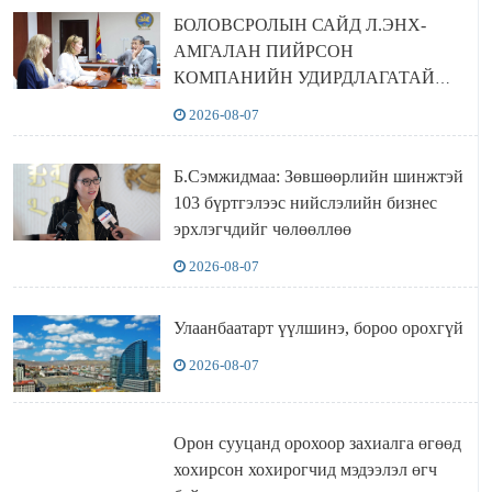
БОЛОВСРОЛЫН САЙД Л.ЭНХ-
АМГАЛАН ПИЙРСОН
КОМПАНИЙН УДИРДЛАГАТАЙ
УУЛЗЛАА
2026-08-07
Б.Сэмжидмаа: Зөвшөөрлийн шинжтэй
103 бүртгэлээс нийслэлийн бизнес
эрхлэгчдийг чөлөөллөө
2026-08-07
Улаанбаатарт үүлшинэ, бороо орохгүй
2026-08-07
Орон сууцанд орохоор захиалга өгөөд
хохирсон хохирогчид мэдээлэл өгч