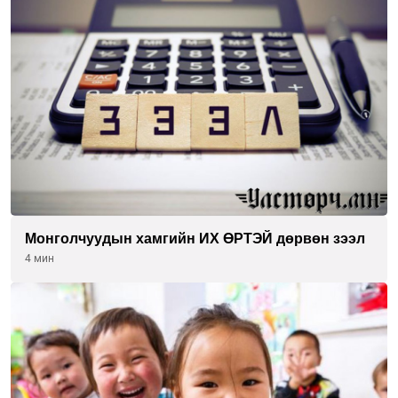
Монголчуудын хамгийн ИХ ӨРТЭЙ дөрвөн зээл
4 мин