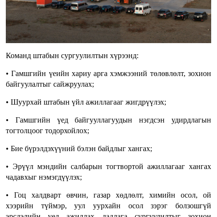
Команд штабын сургуулилтын хүрээнд:
• Гамшгийн үеийн хариу арга хэмжээний төлөвлөлт, зохион
байгуулалтыг сайжруулах;
• Шуурхай штабын үйл ажиллагааг жигдрүүлэх;
• Гамшгийн үед байгууллагуудын нэгдсэн удирдлагын
тогтолцоог тодорхойлох;
• Бие бүрэлдэхүүний бэлэн байдлыг хангах;
• Эрүүл мэндийн салбарын тогтвортой ажиллагааг хангах
чадавхыг нэмэгдүүлэх;
• Гоц халдварт өвчин, газар хөдлөлт, химийн осол, ой
хээрийн түймэр, уул уурхайн осол зэрэг болзошгүй
эрсдэлийн үед ажиллах дадлага сургуулилтыг зохион