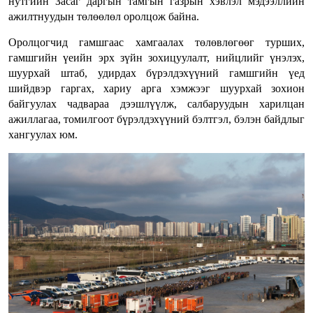
нутгийн Засаг даргын тамгын газрын хэвлэл мэдээллийн
ажилтнуудын төлөөлөл оролцож байна.
Оролцогчид гамшгаас хамгаалах төлөвлөгөөг турших,
гамшгийн үеийн эрх зүйн зохицуулалт, нийцлийг үнэлэх,
шуурхай штаб, удирдах бүрэлдэхүүний гамшгийн үед
шийдвэр гаргах, хариу арга хэмжээг шуурхай зохион
байгуулах чадвараа дээшлүүлж, салбаруудын харилцан
ажиллагаа, томилгоот бүрэлдэхүүний бэлтгэл, бэлэн байдлыг
хангуулах юм.