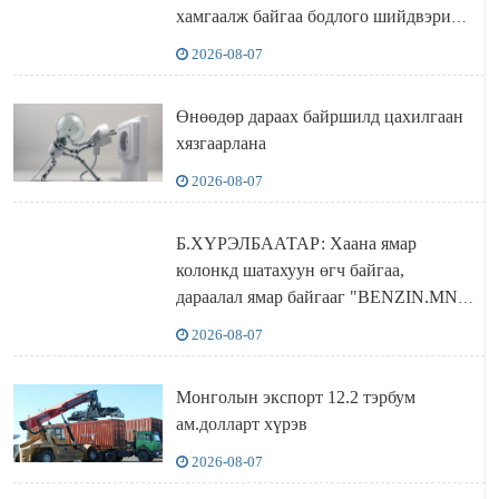
хамгаалж байгаа бодлого шийдвэрийг
ДЭЛХИЙД СУРТАЛЧИЛАХ гол
2026-08-07
бодлого
Өнөөдөр дараах байршилд цахилгаан
хязгаарлана
2026-08-07
Б.ХҮРЭЛБААТАР: Хаана ямар
колонкд шатахуун өгч байгаа,
дараалал ямар байгааг "BENZIN.MN”
сайтаас харах боломжтой
2026-08-07
Монголын экспорт 12.2 тэрбум
ам.долларт хүрэв
2026-08-07