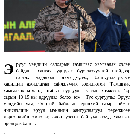
Э
рүүл мэндийн салбарын гамшгаас хамгаалах бэлэн
байдлыг хангах, удирдах бүрэлдэхүүний шийдвэр
гаргах чадавхыг нэмэгдүүлэх, байгууллагуудын
харилцан ажиллагааг сайжруулах зорилготой “Гамшгаас
хамгаалах команд штабын сургууль” улсын хэмжээнд 5-р
сарын 13-15-ны өдрүүдэд болох юм. Тус сургуульд Эрүүл
мэндийн яам, Онцгой байдлын ерөнхий газар, аймаг,
нийслэлийн эрүүл мэндийн байгууллагууд, төрөлжсөн
мэргэшлийн эмнэлэг, олон улсын байгууллагууд хамтран
оролцож байна.