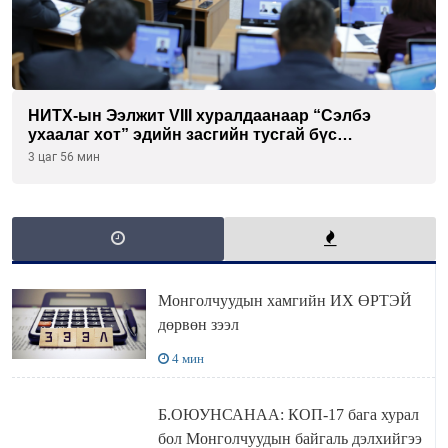
НИТХ-ын Ээлжит VIII хуралдаанаар “Сэлбэ
ухаалаг хот” эдийн засгийн тусгай бүс
байгуулахыг дэмжих тухай асуудлыг хэлэлцэж
3 цаг 56 мин
байна
Монголчуудын хамгийн ИХ ӨРТЭЙ
дөрвөн зээл
4 мин
Б.ОЮУНСАНАА: КОП-17 бага хурал
бол Монголчуудын байгаль дэлхийгээ