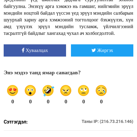
байгуулна. Энэхүү арга хэмжээ нь гамшиг, нийгмийн эрүүл
мэндийн ноцтой байдал үүссэн үед эрүүл мэндийн салбарын
шуурхай хариу арга хэмжээний тогтолцоог бэхжүүлэх, хүн
амд үзүүлэх эрүүл мэндийн тусламж, үйлчилгээний
тасралтгүй байдлыг хангахад чухал ач холбогдолтой.
Хуваалцах
Жиргэх
Энэ мэдээ танд ямар санагдав?
0
0
0
0
0
0
Сэтгэгдэл:
Таны IP: (216.73.216.146)