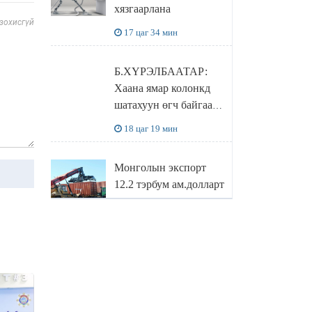
хязгаарлана
бодлого
 зохисгүй
17 цаг 34 мин
Б.ХҮРЭЛБААТАР:
Хаана ямар колонкд
шатахуун өгч байгаа,
дараалал ямар байгааг
18 цаг 19 мин
"BENZIN.MN”
сайтаас харах
Монголын экспорт
боломжтой
12.2 тэрбум ам.долларт
хүрэв
19 цаг 3 мин
БОЛОВСРОЛЫН
САЙД Л.ЭНХ-
АМГАЛАН