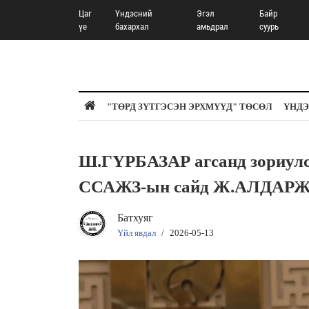
Цаг
Үндэсний
Эгэл
Байр
үе
бахархал
амьдрал
суурь
"ТӨРД ЗҮТГЭСЭН ЭРХМҮҮД" ТӨСӨЛ
ҮНДЭ
Ш.ГҮРБАЗАР агсанд зориу
ССАЖЗ-ын сайд Ж.АЛДАРЖ
Батхуяг
Үйл явдал
/
2026-05-13