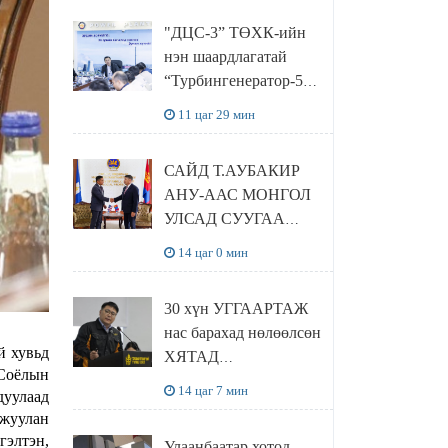
“Чингис хаан
"ДЦС-3” ТӨХК-ийн
баялгийн сан нэгдэл”
нэн шаардлагатай
ХХК-тай хамтран
“Турбингенератор-5”-
хэрэгжүүлнэ
ын шинэчлэлийн
11 цаг 29 мин
төсвийг
шийдвэрлэхээр болов
САЙД Т.АУБАКИР
АНУ-ААС МОНГОЛ
УЛСАД СУУГАА
ЭЛЧИН САЙД
14 цаг 0 мин
РИЧАРД
БУАНГАНЫГ
30 хүн УГГААРТАЖ
ХҮЛЭЭН АВЧ
нас барахад нөлөөлсөн
УУЛЗЛАА
й хувьд
ХЯТАД
 Соёлын
барьцалдуулагчийг
14 цаг 7 мин
дуулаад
Ц.ЭРДЭНЭБАЯР
мжуулан
захирал дахин
элтэн,
Улаанбаатар хотод