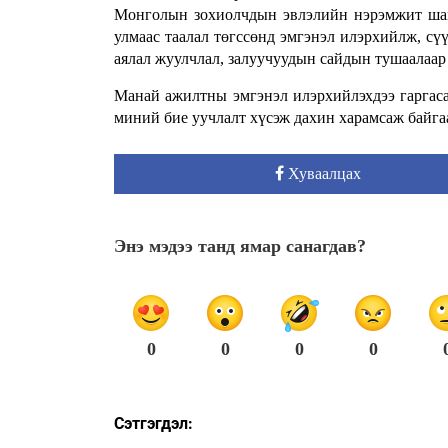
Монголын зохиолчдын эвлэлийн нэрэмжит шагн
улмаас таалал төгссөнд эмгэнэл илэрхийлж, сү
аялал жуулчлал, залуучуудын сайдын тушаалаар
Манай ажилтны эмгэнэл илэрхийлэхдээ гаргаса
миний бие уучлалт хүсэж дахин харамсаж байга
Хуваалцах
Энэ мэдээ танд ямар санагдав?
0
0
0
0
Сэтгэгдэл: