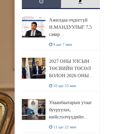
Ажилдаа очдоггүй
Н.МАНДУУЛЫГ 7,5
саяар
УРАМШУУЛЖЭЭ
9 цаг 7 мин
2027 ОНЫ УЛСЫН
ТӨСВИЙН ТӨСӨЛ
БОЛОН 2026 ОНЫ
ТӨСВИЙН
10 цаг 53 мин
ТОДОТГОЛЫН
ТӨСЛИЙН ОЛОН
Улаанбаатарын утааг
НИЙТИЙН
бууруулах,
ХЭЛЭЛЦҮҮЛЭГ
нийслэлчүүдийн
БОЛЛОО
эрүүл мэндийг
11 цаг 22 мин
хамгаалах төслийг