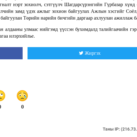
алт нэрт зохиолч, сэтгүүлч Шагдарсүрэнгийн Гүрбазар хүнд
үлчийн замд үдэх ажлыг зохион байгуулах Ажлын хэсгийг Соёл,
 байгуулан Төрийн нарийн бичгийн даргаар ахлуулан ажиллаж б
н алдааны улмаас нийгэмд үүссэн бухимдалд талийгаачийн гэр
агаа илэрхийлье.
Жиргэх
0
0
Таны IP: (216.73