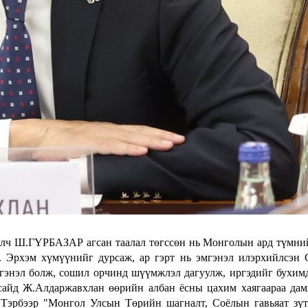
иолч Ш.ГҮРБАЗАР агсан таалал төгссөн нь Монголын ард түмни
о. Эрхэм хүмүүнийг дурсаж, ар гэрт нь эмгэнэл илэрхийлсэн
нэл болж, сошил орчинд шүүмжлэл дагуулж, иргэдийг бухим
сайд Ж.Алдаржавхлан өөрийн албан ёсны цахим хаягаараа да
рбээр "Монгол Улсын Төрийн шагналт, Соёлын гавьяат зүтг