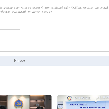
sturch.mn хариуцлага хүлээхгүй болно. Манай сайт ХХЗХ-ны журмын дагуу зүй
э бусдын эрх ашгийг хүндэтгэн үзнэ үү.
Илгээх