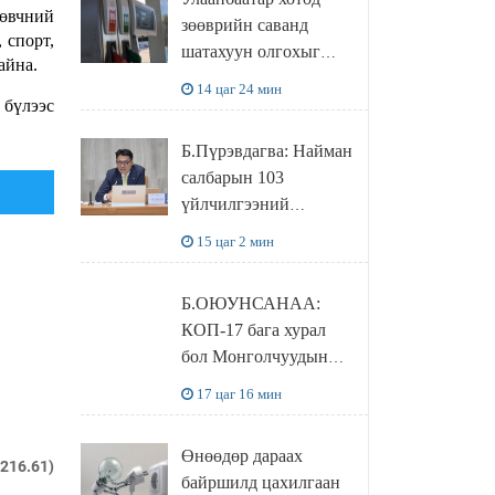
худалдаж авахаар
 өвчний
зөөврийн саванд
болжээ
 спорт,
шатахуун олгохыг
айна.
хязгаарласан бол орон
14 цаг 24 мин
нутагт ийм хориг
 бүлээс
мөрдөгдөхгүй
Б.Пүрэвдагва: Найман
салбарын 103
үйлчилгээний
бүртгэлийг
15 цаг 2 мин
цуцалснаар бизнес
эрхлэхэд таатай
Б.ОЮУНСАНАА:
нөхцөл бүрдэнэ
КОП-17 бага хурал
бол Монголчуудын
байгаль дэлхийгээ
17 цаг 16 мин
хамгаалж байгаа
бодлого шийдвэрийг
Өнөөдөр дараах
ДЭЛХИЙД
.216.61)
байршилд цахилгаан
СУРТАЛЧИЛАХ гол