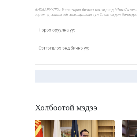
АНХААРУУЛГА: Уншигчдын бичсэн сэтгэгдэлд https://www.ul
зарим үг, хэллэгийг хязгаарласан тул Та сэтгэгдэл бичихдэ
Холбоотой мэдээ