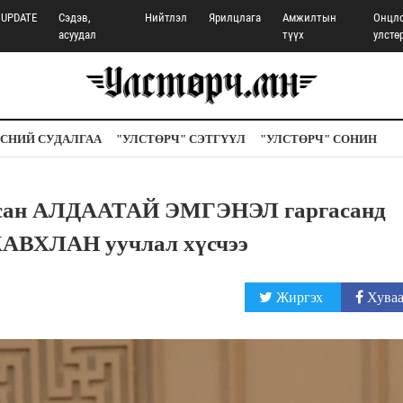
UPDATE
Сэдэв,
Нийтлэл
Ярилцлага
Амжилтын
Онцл
асуудал
түүх
улстө
СНИЙ СУДАЛГАА
"УЛСТӨРЧ" СЭТГҮҮЛ
"УЛСТӨРЧ" СОНИН
лсан АЛДААТАЙ ЭМГЭНЭЛ гаргасанд
АВХЛАН уучлал хүсчээ
Жиргэх
Хуваа