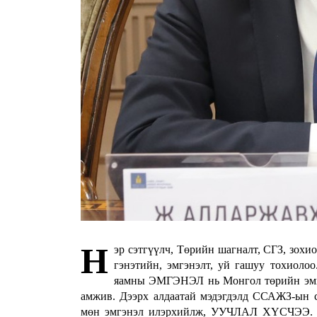
Н
эр сэтгүүлч, Төрийн шагналт, СГЗ, зох
гэнэтийн, эмгэнэлт, уй гашуу тохиоло
яамны ЭМГЭНЭЛ нь Монгол төрийн эмгэ
амжив. Дээрх алдаатай мэдэгдэлд ССАЖЗ-ын 
мөн эмгэнэл илэрхийлж, УУЧЛАЛ ХҮСЧЭЭ. Тэ