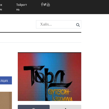
ох
Тойрогт
рч
нь
лцах