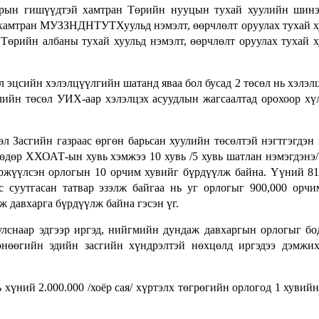
нарын гишүүдтэй хамтран Төрийн нууцын тухай хуулийн шин
 хамтран МУЗЗНДНТУТХуульд нэмэлт, өөрчлөлт оруулах тухай 
Төрийн албаны тухай хуульд нэмэлт, өөрчлөлт оруулах тухай 
эцсийн хэлэлцүүлгийн шатанд яваа бол бусад 2 төсөл нь хэлэлц
ийн төсөл УИХ-аар хэлэлцэх асуудлын жагсаалтад орохоор хү
л Засгийн газраас өргөн барьсан хуулийн төсөлтэй нэгтгэгдэн
өдөр ХХОАТ-ын хувь хэмжээ 10 хувь /5 хувь шатлан нэмэгдэнэ/
ржүүлсэн орлогын 10 орчим хувийг бүрдүүлж байна. Үүний 8
 суутгасан татвар эзэлж байгаа нь уг орлогыг 900,000 орч
 давхарга бүрдүүлж байна гэсэн үг.
лснаар эдгээр иргэд, нийгмийн дундаж давхаргын орлогыг бо
өнөөгийн эдийн засгийн хүндрэлтэй нөхцөлд иргэдээ дэмжи
үний 2.000.000 /хоёр сая/ хүртэлх төгрөгийн орлогод 1 хувийн