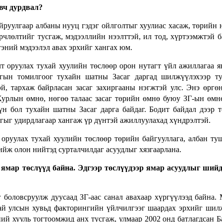
овч дурдвал?
руулгаар албаны нууц гэдэг ойлголтыг хуулиас хасаж, төрийн
рчлөлтийг тусгаж, мэдээллийн нээлттэй, ил тод, хүртээмжтэй 
эний мэдээлэл авах эрхийг хангах юм.
оруулах тухай хуулийн төслөөр орон нутагт үйл ажиллагаа я
агын томилгоог тухайн шатны Засаг даргад шилжүүлэхээр ту
й, тархаж байрласан засаг захиргааны нэгжтэй улс. Энэ өргө
урлын өмнө, нөгөө талаас засаг төрийн өмнө буюу ЗГ-ын өмн
үн бол тухайн шатны Засаг дарга байдаг. Бодит байдал дээр 
агыг удирдлагаар хангаж үр дүнтэй ажиллуулахад хүндрэлтэй.
 оруулах тухай хуулийн төслөөр төрийн байгууллага, албан ту
ийж олон нийтэд сурталчилдаг асуудлыг хязгаарлана.
 ямар төслүүд байна. Эдгээр төслүүдээр ямар асуудлыг ший
 боловсруулж дуусаад ЗГ-аас санал авахаар хүргүүлээд байна.
анай улсын хувьд факторингийн үйлчилгээг шаардах эрхийг шил
ий хууль тогтоомжид анх тусгаж, улмаар 2002 онд батлагдсан Б