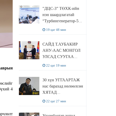
“Чингис хаан
"ДЦС-3” ТӨХК-ийн
баялгийн сан нэгдэл”
нэн шаардлагатай
ХХК-тай хамтран
“Турбингенератор-5”-
хэрэгжүүлнэ
ын шинэчлэлийн
19 цаг 48 мин
төсвийг
шийдвэрлэхээр болов
САЙД Т.АУБАКИР
АНУ-ААС МОНГОЛ
УЛСАД СУУГАА
ЭЛЧИН САЙД
22 цаг 19 мин
хаврын
РИЧАРД
БУАНГАНЫГ
30 хүн УГГААРТАЖ
ХҮЛЭЭН АВЧ
төслийг
нас барахад нөлөөлсөн
УУЛЗЛАА
бүхий 4
ХЯТАД
барьцалдуулагчийг
22 цаг 27 мин
Ц.ЭРДЭНЭБАЯР
захирал дахин
өрчлөлт
Улаанбаатар хотод