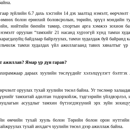
байна.
ар зүйлийн 6.7 дахь хэсгийн 14 дэх заалтад нэмэлт, өөрчлөлт
 өмнөх болон ерөнхий боловсролын, төрийн, эрүүл мэндийн т
агийн, нийтийн биеийн тамир, спортын арга хэмжээ зохион б
лт нэмэлт оруулан “тамхийг 21 насанд хүрээгүй хүнд тамхи худ
харагдахуйц байдлаар байрлуулах, тамхи худалдаж буй байранд 
ульчилж тамхи худалдах үйл ажиллагаанд тавих хяналтыг үр
т ажиллав? Ямар үр дүн гарав?
ирамжаар дараах хуулийн төслүүдийг хэлэлцүүлэгт бэлтгэх
рчлөлт оруулах тухай хуулийн төсөл байна. Уг төслөөр халаада
үүнийг тамхитай адилтан тодорхойлж, тэдгээрийн үйлдвэрлэл, 
ариуцлагын асуудлыг тамхин бүтээгдэхүүний эрх зүйн зохицу
ийн өмчийн тухай хууль болон Төрийн болон орон нутгийн
сайжруулах тухай анхдагч хуулийн төсөл дээр ажиллаж байна.