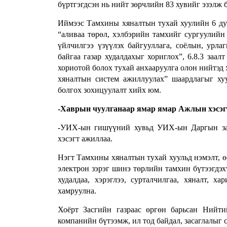
бүртгэгдсэн нь нийт зөрчлийн 83 хувийг эзэлж 
Иймээс Тамхины хяналтын тухай хуулийн 6 дуга
“аливаа төрөл, хэлбэрийн тамхийг сургуулийн
үйлчилгээ үзүүлэх байгууллага, соёлын, урл
байгаа газар худалдахыг хориглох”, 6.8.3 заа
хориотой болох тухай анхааруулга олон нийтэд 
хяналтын систем ажиллуулах” шаардлагыг ху
болгох зохицуулалт хийх юм.
-Хаврын чуулганаар ямар ямар Ажлын хэсэг
-УИХ-ын гишүүний хувьд УИХ-ын Даргын зах
хэсэгт ажиллаа.
Нэгт Тамхины хяналтын тухай хуульд нэмэлт, өө
электрон зэрэг шинэ төрлийн тамхин бүтээгдэх
худалдаа, хэрэглээ, сурталчилгаа, хяналт, х
хамруулна.
Хоёрт Засгийн газраас өргөн барьсан Нийт
компанийн бүтээмж, ил тод байдал, засаглалыг 