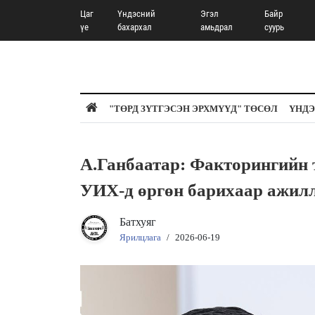
Цаг
Үндэсний
Эгэл
Байр
үе
бахархал
амьдрал
суурь
"ТӨРД ЗҮТГЭСЭН ЭРХМҮҮД" ТӨСӨЛ
ҮНДЭ
А.Ганбаатар: Факторингийн 
УИХ-д өргөн барихаар ажил
Батхуяг
Ярилцлага
/
2026-06-19