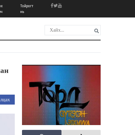
ох
Тойрогт
рч
нь
лан
лцах