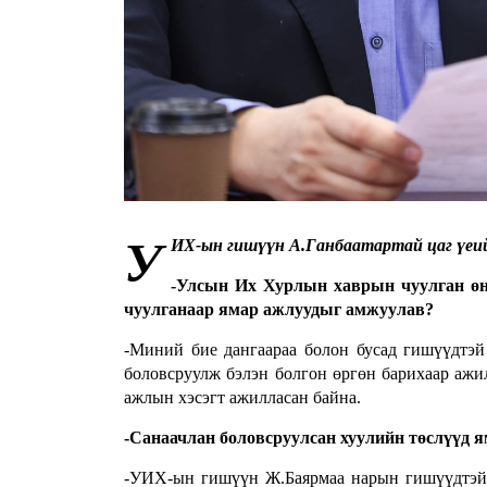
У
ИХ-ын гишүүн А.Ганбаатартай цаг үеий
-Улсын Их Хурлын хаврын чуулган өнд
чуулганаар ямар ажлуудыг амжуулав?
-Миний бие дангаараа болон бусад гишүүдтэй 
боловсруулж бэлэн болгон өргөн барихаар ажи
ажлын хэсэгт ажилласан байна.
-Санаачлан боловсруулсан хуулийн төслүүд я
-УИХ-ын гишүүн Ж.Баярмаа нарын гишүүдтэй 