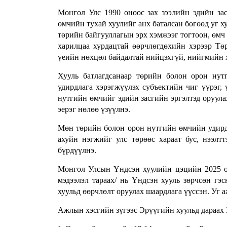
Монгол Улс 1990 оноос зах зээлийн эдийн за
өмчийн тухай хуулийг анх баталсан бөгөөд уг 
төрийн байгууллагын эрх хэмжээг тогтоон, өмч 
харилцаа хурдацтай өөрчлөгдөхийн хэрээр Тө
үеийн нөхцөл байдалтай нийцэхгүй, нийгмийн 
Хууль батлагдсанаар төрийн болон орон ну
удирдлага хэрэгжүүлэх субъектийн чиг үүрэг,
нутгийн өмчийг эдийн засгийн эргэлтэд оруула
эерэг нөлөө үзүүлнэ.
Мөн төрийн болон орон нутгийн өмчийн удирд
ахуйн нэгжийг улс төрөөс хараат бус, нээлтт
бүрдүүлнэ.
Монгол Улсын Үндсэн хуулийн цэцийн 2025 он
мэдээлэл тараах/ нь Үндсэн хууль зөрчсөн г
хуульд өөрчлөлт оруулах шаардлага үүссэн. Уг 
Ажлын хэсгийн зүгээс Эрүүгийн хуульд дараах 3