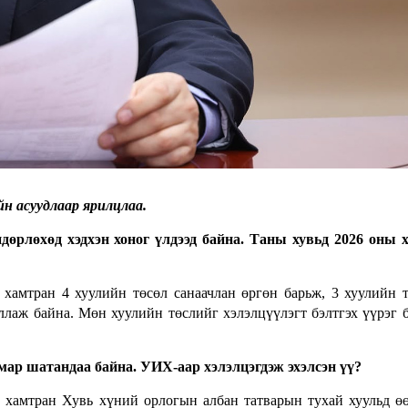
н асуудлаар ярилцлаа.
өрлөхөд хэдхэн хоног үлдээд байна. Таны хувьд 2026 оны 
хамтран 4 хуулийн төсөл санаачлан өргөн барьж, 3 хуулийн 
ллаж байна. Мөн хуулийн төслийг хэлэлцүүлэгт бэлтгэх үүрэг 
мар шатандаа байна. УИХ-аар хэлэлцэгдэж эхэлсэн үү?
хамтран Хувь хүний орлогын албан татварын тухай хуульд ө