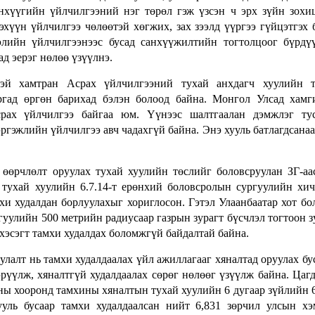
нхүүгийн үйлчилгээний нэг төрөл гэж үзсэн ч эрх зүйн зохи
эхүүн үйлчилгээ чөлөөтэй хөгжих, зах зээлд үүргээ гүйцэтгэх
ээлийн үйлчилгээнээс бусад санхүүжилтийн тогтолцоог бүрдү
ад эерэг нөлөө үзүүлнэ.
й хамтран Асрах үйлчилгээний тухай анхдагч хуулийн т
ргад өргөн барихад бэлэн болоод байна. Монгол Улсад хам
срах үйлчилгээ байгаа юм. Үүнээс шалтгаалан дэмжлэг тус
эргэжлийн үйлчилгээ авч чадахгүй байна. Энэ хууль батлагдсанаа
өөрчлөлт оруулах тухай хуулийн төслийг боловсруулан ЗГ-аа
 тухай хуулийн 6.7.14-т ерөнхий боловсролын сургуулийн хи
и худалдан борлуулахыг хориглосон. Гэтэл Улаанбаатар хот бо
гуулийн 500 метрийн радиусаар газрын зурагт бүсчлэл тогтоон з
 хэсэгт тамхи худалдах боломжгүй байдалтай байна.
лалт нь тамхи худалдаалах үйл ажиллагааг хяналтад оруулах бу
гэрүүлж, хяналтгүй худалдаалах сөрөг нөлөөг үзүүлж байна. Цаг
оны хооронд тамхины хяналтын тухай хуулийн 6 дугаар зүйлийн 6
ууль бусаар тамхи худалдаалсан нийт 6,831 зөрчил улсын х