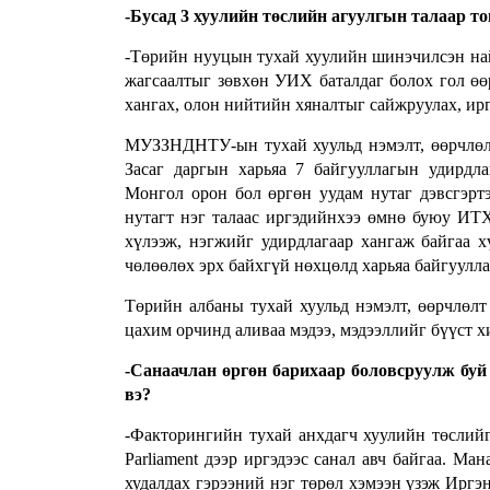
-Бусад 3 хуулийн төслийн агуулгын талаар т
-Төрийн нууцын тухай хуулийн шинэчилсэн най
жагсаалтыг зөвхөн УИХ баталдаг болох гол өө
хангах, олон нийтийн хяналтыг сайжруулах, ирг
МУЗЗНДНТУ-ын тухай хуульд нэмэлт, өөрчлөлт 
Засаг даргын харьяа 7 байгууллагын удирдл
Монгол орон бол өргөн уудам нутаг дэвсгэртэ
нутагт нэг талаас иргэдийнхээ өмнө буюу ИТХ
хүлээж, нэгжийг удирдлагаар хангаж байгаа х
чөлөөлөх эрх байхгүй нөхцөлд харьяа байгуулл
Төрийн албаны тухай хуульд нэмэлт, өөрчлөлт
цахим орчинд аливаа мэдээ, мэдээллийг бүүст х
-Санаачлан өргөн барихаар боловсруулж буй
вэ?
-Факторингийн тухай анхдагч хуулийн төслийг
Parliament дээр иргэдээс санал авч байгаа. М
худалдах гэрээний нэг төрөл хэмээн үзэж Иргэн