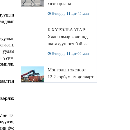
хязгаарлана
бодлого
Өчигдөр 11 цаг 45 мин
 нууцын
байдлыг
Б.ХҮРЭЛБААТАР:
Хаана ямар колонкд
вуулдаг
шатахуун өгч байгаа,
сгасан.
дараалал ямар байгааг
н уудам
Өчигдөр 11 цаг 00 мин
ө үүрэг
"BENZIN.MN”
томилж,
сайтаас харах
Монголын экспорт
боломжтой
12.2 тэрбум ам.долларт
шаалтан
хүрэв
Өчигдөр 10 цаг 16 мин
двэрлэх
БОЛОВСРОЛЫН
 Мөн D-
САЙД Л.ЭНХ-
жүүлэх,
АМГАЛАН
анк бус