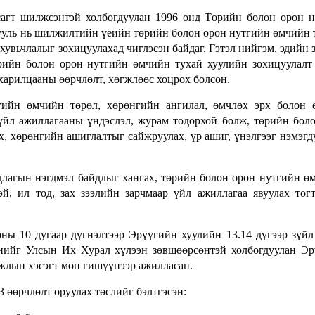
сагт шилжсэнтэй холбогдуулан 1996 онд Төрийн болон орон 
хууль нь шилжилтийн үеийн төрийн болон орон нутгийн өмчийн 
хувьчлалыг зохицуулахад чиглэсэн байдаг. Гэтэл нийгэм, эдийн 
рийн болон орон нутгийн өмчийн тухай хуулийн зохицуулалт
харилцааны өөрчлөлт, хөгжлөөс хоцрох болсон.
тгийн өмчийн төрөл, хөрөнгийн ангилал, өмчлөх эрх болон
 үйл ажиллагааны үндэслэл, журам тодорхой болж, төрийн бол
х, хөрөнгийн ашиглалтыг сайжруулах, үр ашиг, үнэлгээг нэмэгд
лагын нэгдмэл байдлыг хангах, төрийн болон орон нутгийн ө
эй, ил тод, зах зээлийн зарчмаар үйл ажиллагаа явуулах тог
ы 10 дугаар дүгнэлтээр Эрүүгийн хуулийн 13.14 дүгээр зүйл
эснийг Улсын Их Хурал хүлээн зөвшөөрсөнтэй холбогдуулан Э
ажлын хэсэгт мөн гишүүнээр ажилласан.
 өөрчлөлт оруулах төслийг бэлтгэсэн: