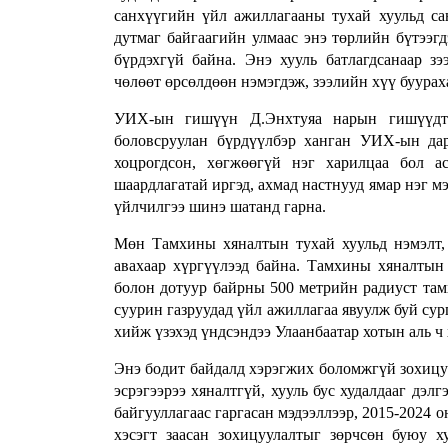
санхүүгийн үйл ажиллагааны тухай хуульд са
дутмаг байгаагийн улмаас энэ төрлийн бүтээгд
бүрдэхгүй байна. Энэ хууль батлагдсанаар з
чөлөөт өрсөлдөөн нэмэгдэж, зээлийн хүү буурах
УИХ-ын гишүүн Д.Энхтуяа нарын гишүүдтэ
боловсруулан бүрдүүлбэр ханган УИХ-ын да
хоцрогдсон, хөгжөөгүй нэг харилцаа бол а
шаардлагатай иргэд, ахмад настнууд ямар нэг м
үйлчилгээ шинэ шатанд гарна.
Мөн Тамхины хяналтын тухай хуульд нэмэлт, 
авахаар хүргүүлээд байна. Тамхины хяналтын
болон дотуур байрны 500 метрийн радиуст тамх
суурин газруудад үйл ажиллагаа явуулж буй сур
хийж үзэхэд үндсэндээ Улаанбаатар хотын аль ч
Энэ бодит байдалд хэрэгжих боломжгүй зохицуу
эсрэгээрээ хяналтгүй, хууль бус худалдааг дэл
байгууллагаас гаргасан мэдээллээр, 2015-2024 
хэсэгт заасан зохицуулалтыг зөрчсөн буюу х