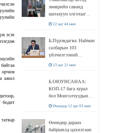
худалдаж авахаар
эчилсэн
зөөврийн саванд
болжээ
хуулийн
шатахуун олгохыг
хуулийн
хязгаарласан бол орон
22 цаг 44 мин
нутагт ийм хориг
эх эсэх
мөрдөгдөхгүй
Б.Пүрэвдагва: Найман
лээгдэж
салбарын 103
үйлчилгээний
 эцсийн
бүртгэлийг
 байгаа
23 цаг 21 мин
цуцалснаар бизнес
1 орчим
эрхлэхэд таатай
им ажил
Б.ОЮУНСАНАА:
нөхцөл бүрдэнэ
КОП-17 бага хурал
дитоор,
бол Монголчуудын
х бодит
байгаль дэлхийгээ
Өчигдөр 12 цаг 03 мин
хамгаалж байгаа
бодлого шийдвэрийг
 татвар
Өнөөдөр дараах
ДЭЛХИЙД
байршилд цахилгаан
СУРТАЛЧИЛАХ гол