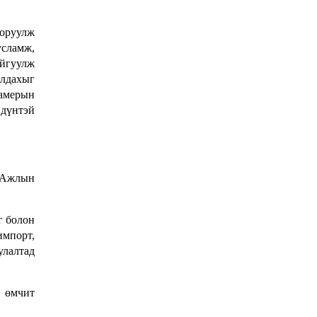
О.БАТХҮҮ: Иргэд
 оруулж
хохироод байгаа
усламж,
учраас Засгийн газар
айгуулж
доривтой арга хэмжээ
алдахыг
Уржигдар 18 цаг 58 мин
авч ажиллана
камерын
 дүнтэй
Орон сууцаараа
хохирсон иргэдийн
асуудалд Засгийн
газар дорвитой арга
 Ажлын
Уржигдар 18 цаг 53 мин
хэмжээ авна
г болон
"Чөлөөлье"
импорт,
санаачилгын хүрээнд
улалтад
худалдаа, үйлчилгээ
эрхлэхэд шаарддаг
Уржигдар 18 цаг 53 мин
давхардсан
 өмчит
бүртгэлийг хүчингүй