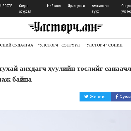
UPDATE
Сэдэв,
Нийтлэл
Ярилцлага
Амжилтын
Онцл
асуудал
түүх
улстө
СНИЙ СУДАЛГАА
"УЛСТӨРЧ" СЭТГҮҮЛ
"УЛСТӨРЧ" СОНИН
тухай анхдагч хуулийн төслийг санаач
лаж байна
Жиргэх
Хуваа