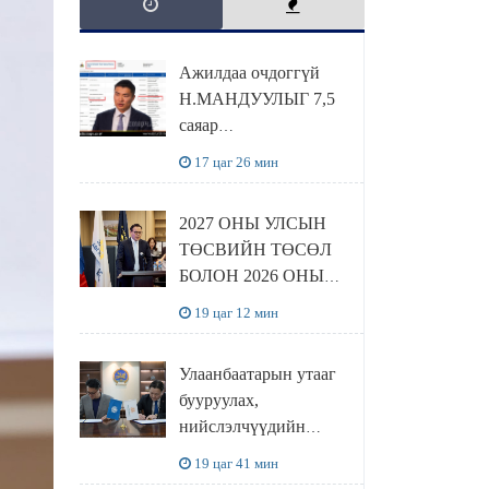
Ажилдаа очдоггүй
Н.МАНДУУЛЫГ 7,5
саяар
УРАМШУУЛЖЭЭ
17 цаг 26 мин
2027 ОНЫ УЛСЫН
ТӨСВИЙН ТӨСӨЛ
БОЛОН 2026 ОНЫ
ТӨСВИЙН
19 цаг 12 мин
ТОДОТГОЛЫН
ТӨСЛИЙН ОЛОН
Улаанбаатарын утааг
НИЙТИЙН
бууруулах,
ХЭЛЭЛЦҮҮЛЭГ
нийслэлчүүдийн
БОЛЛОО
эрүүл мэндийг
19 цаг 41 мин
хамгаалах төслийг