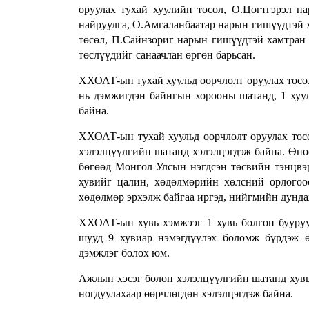
оруулах тухай хуулийн төсөл, О.Цогтгэрэл 
найруулга, О.Амгаланбаатар нарын гишүүдтэй
төсөл, П.Сайнзориг нарын гишүүдтэй хамтран 
төслүүдийг санаачлан өргөн барьсан.
ХХОАТ-ын тухай хуульд өөрчлөлт оруулах төсөл 
нь дэмжигдэн байнгын хорооны шатанд, 1 хуул
байна.
ХХОАТ-ын тухай хуульд өөрчлөлт оруулах төсө
хэлэлцүүлгийн шатанд хэлэлцэгдэж байна. Өнө
бөгөөд Монгол Улсын нэгдсэн төсвийн тэнцвэ
хувийг цалин, хөдөлмөрийн хөлсний орлогоос
хөдөлмөр эрхэлж байгаа иргэд, нийгмийн дундаж
ХХОАТ-ын хувь хэмжээг 1 хувь болгон бууруу
шууд 9 хувиар нэмэгдүүлэх боломж бүрдэж 
дэмжлэг болох юм.
Ажлын хэсэг болон хэлэлцүүлгийн шатанд хувь х
ногдуулахаар өөрчлөгдөн хэлэлцэгдэж байна.