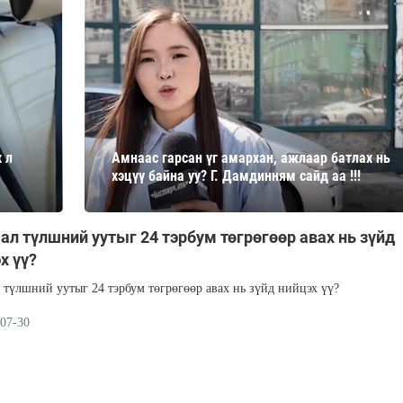
 л
Амнаас гарсан үг амархан, ажлаар батлах нь
хэцүү байна уу? Г. Дамдинням сайд аа !!!
л түлшний уутыг 24 тэрбум төгрөгөөр авах нь зүйд
х үү?
түлшний уутыг 24 тэрбум төгрөгөөр авах нь зүйд нийцэх үү?
07-30