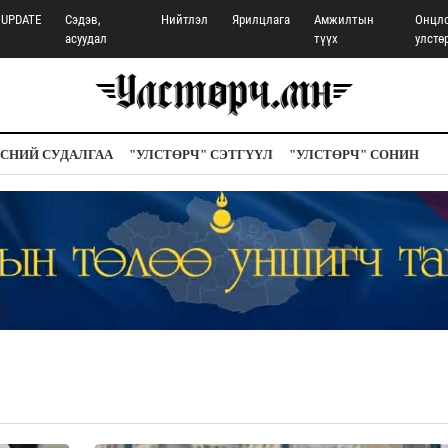
UPDATE
Сэдэв,
Нийтлэл
Ярилцлага
Амжилтын
Онцл
асуудал
түүх
улстө
СНИЙ СУДАЛГАА
"УЛСТӨРЧ" СЭТГҮҮЛ
"УЛСТӨРЧ" СОНИН