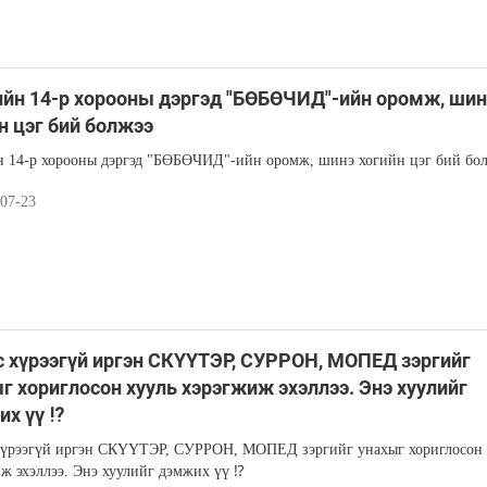
йн 14-р хорооны дэргэд "БӨБӨЧИД"-ийн оромж, шин
н цэг бий болжээ
 14-р хорооны дэргэд "БӨБӨЧИД"-ийн оромж, шинэ хогийн цэг бий бо
07-23
с хүрээгүй иргэн СКҮҮТЭР, СУРРОН, МОПЕД зэргийг
г хориглосон хууль хэрэгжиж эхэллээ. Энэ хуулийг
их үү ⁉
хүрээгүй иргэн СКҮҮТЭР, СУРРОН, МОПЕД зэргийг унахыг хориглосон 
ж эхэллээ. Энэ хуулийг дэмжих үү ⁉