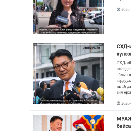
2026-
СХД-и
хүлээ
СХД-ийн
шаардла
айлын о
гардуул
нь 16 д
айл өрх
2026-
МУАЖ
байса