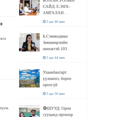
БОЛОВСРОЛЫН
САЙД Л.ЭНХ-
АМГАЛАН
ПИЙРСОН
5 цаг 40 мин
э
КОМПАНИЙН
УДИРДЛАГАТАЙ
Б.Сэмжидмаа:
УУЛЗЛАА
лжээ
Зөвшөөрлийн
шинжтэй 103
бүртгэлээс
5 цаг 44 мин
нийслэлийн бизнес
эрхлэгчдийг
Улаанбаатарт
чөлөөллөө
үүлшинэ, бороо
орохгүй
5 цаг 50 мин
хууль
🔴ШУУД: Орон
сууцанд орохоор