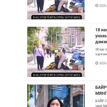
2026-
18 на
унахы
дэмж
18 нас 
хэрэгжи
2026-
БАЙР
МЯНГ
БАЙР С
зарж ба