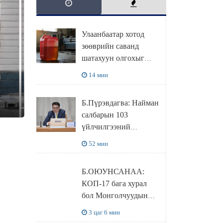
Улаанбаатар хотод
зөөврийн саванд
шатахуун олгохыг
хязгаарласан бол орон
14 мин
нутагт ийм хориг
мөрдөгдөхгүй
Б.Пүрэвдагва: Найман
салбарын 103
үйлчилгээний
бүртгэлийг
52 мин
цуцалснаар бизнес
эрхлэхэд таатай
Б.ОЮУНСАНАА:
нөхцөл бүрдэнэ
КОП-17 бага хурал
бол Монголчуудын
байгаль дэлхийгээ
3 цаг 6 мин
хамгаалж байгаа