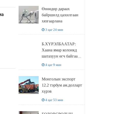
бодлого шийдвэрийг
Өнөөдөр дараах
ДЭЛХИЙД
иа
байршилд цахилгаан
СУРТАЛЧИЛАХ гол
хязгаарлана
бодлого
3 цаг 24 мин
Б.ХҮРЭЛБААТАР:
Хаана ямар колонкд
шатахуун өгч байгаа,
дараалал ямар байгааг
4 цаг 9 мин
"BENZIN.MN”
сайтаас харах
Монголын экспорт
боломжтой
12.2 тэрбум ам.долларт
хүрэв
4 цаг 53 мин