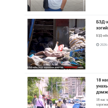
БЗД-и
хогий
БЗД-ийн
2026-
18 на
унахы
дэмж
18 нас 
хэрэгжи