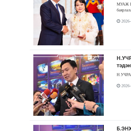
МУАЖ И
баярлал
2026-
Н.УЧ
тэдэн
Н.УЧРА
2026-
Б.ЭН