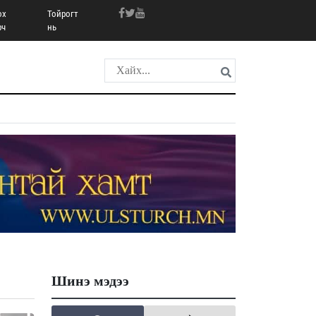
ох
Тойрогт
рч
нь
Шинэ мэдээ