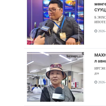
мөнг
СУУЦ
Б.ЭНХС
ИПОТЕК
2026-
МАХН
л авн
ИРГЭН:
дээ
2026-