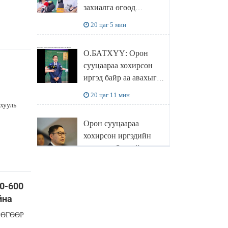
захиалга өгөөд
хохирсон хохирогчид
20 цаг 5 мин
мэдээлэл өгч байна
О.БАТХҮҮ: Орон
сууцаараа хохирсон
иргэд байр аа авахыг л
хүсэж байна. Иргэд
20 цаг 11 мин
хохироод байгаа
хууль
учраас Засгийн газар
Орон сууцаараа
доривтой арга хэмжээ
хохирсон иргэдийн
авч ажиллана
асуудалд Засгийн
газар дорвитой арга
20 цаг 16 мин
хэмжээ авна
0-600
"Чөлөөлье"
йна
санаачилгын хүрээнд
ГРӨГӨӨР
худалдаа, үйлчилгээ