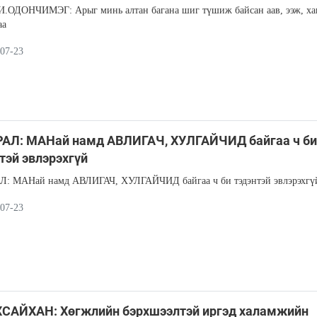
.ОДОНЧИМЭГ: Арыг минь алтан багана шиг түшиж байсан аав, ээж, ха
аа
07-23
РАЛ: МАНай намд АВЛИГАЧ, ХУЛГАЙЧИД байгаа ч би
тэй эвлэрэхгүй
Л: МАНай намд АВЛИГАЧ, ХУЛГАЙЧИД байгаа ч би тэдэнтэй эвлэрэхгү
07-23
ХСАЙХАН: Хөгжлийн бэрхшээлтэй иргэд халамжийн