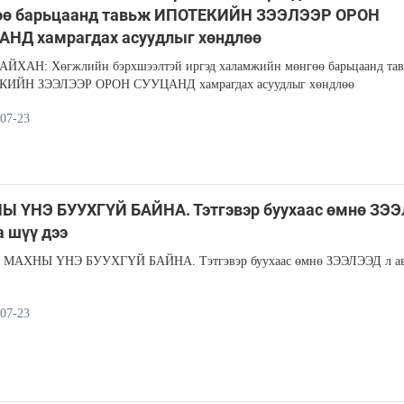
өө барьцаанд тавьж ИПОТЕКИЙН ЗЭЭЛЭЭР ОРОН
АНД хамрагдах асуудлыг хөндлөө
АЙХАН: Хөгжлийн бэрхшээлтэй иргэд халамжийн мөнгөө барьцаанд та
ИЙН ЗЭЭЛЭЭР ОРОН СУУЦАНД хамрагдах асуудлыг хөндлөө
07-23
Ы ҮНЭ БУУХГҮЙ БАЙНА. Тэтгэвэр буухаас өмнө ЗЭ
а шүү дээ
 МАХНЫ ҮНЭ БУУХГҮЙ БАЙНА. Тэтгэвэр буухаас өмнө ЗЭЭЛЭЭД л а
07-23