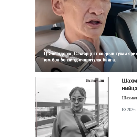
Ц.Элбэгдорж, С.Баярцогт хоёрын тухай ярих
юм бол бензинд очирлуулж байна.
Шахма
нийцэ
Шахмал 
2026-