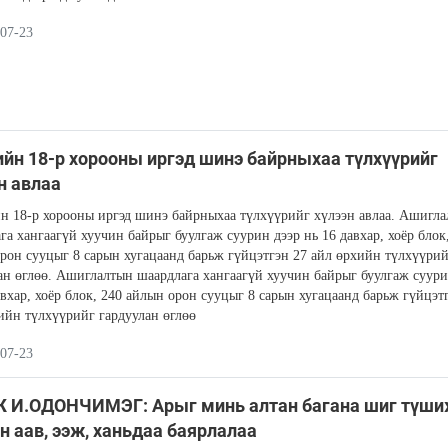
07-23
йн 18-р хорооны иргэд шинэ байрныхаа түлхүүрийг
н авлаа
 18-р хорооны иргэд шинэ байрныхаа түлхүүрийг хүлээн авлаа. Ашигл
га хангаагүй хуучин байрыг буулгаж суурин дээр нь 16 давхар, хоёр блок
рон сууцыг 8 сарын хугацаанд барьж гүйцэтгэн 27 айл өрхийн түлхүүри
ан өглөө. Ашиглалтын шаардлага хангаагүй хуучин байрыг буулгаж суури
авхар, хоёр блок, 240 айлын орон сууцыг 8 сарын хугацаанд барьж гүйцэт
ийн түлхүүрийг гардуулан өглөө
07-23
 И.ОДОНЧИМЭГ: Арыг минь алтан багана шиг түш
н аав, ээж, ханьдаа баярлалаа