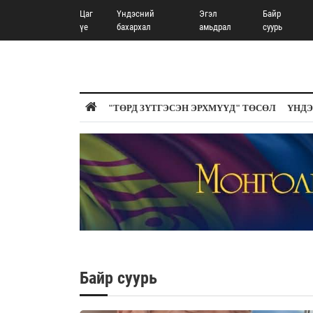
Цаг
Үндэсний
Эгэл
Байр
үе
бахархал
амьдрал
суурь
"ТӨРД ЗҮТГЭСЭН ЭРХМҮҮД" ТӨСӨЛ
ҮНДЭ
Байр суурь