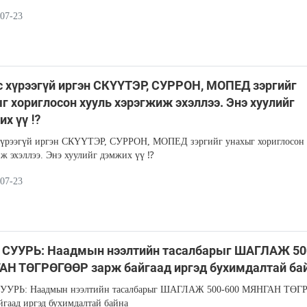
07-23
с хүрээгүй иргэн СКҮҮТЭР, СУРРОН, МОПЕД зэргийг
г хориглосон хууль хэрэгжиж эхэллээ. Энэ хуулийг
их үү ⁉
хүрээгүй иргэн СКҮҮТЭР, СУРРОН, МОПЕД зэргийг унахыг хориглосон 
ж эхэллээ. Энэ хуулийг дэмжих үү ⁉
07-23
 СУУРЬ: Наадмын нээлтийн тасалбарыг ШАГЛАЖ 50
АН ТӨГРӨГӨӨР зарж байгаад иргэд бухимдалтай ба
УУРЬ: Наадмын нээлтийн тасалбарыг ШАГЛАЖ 500-600 МЯНГАН ТӨ
йгаад иргэд бухимдалтай байна