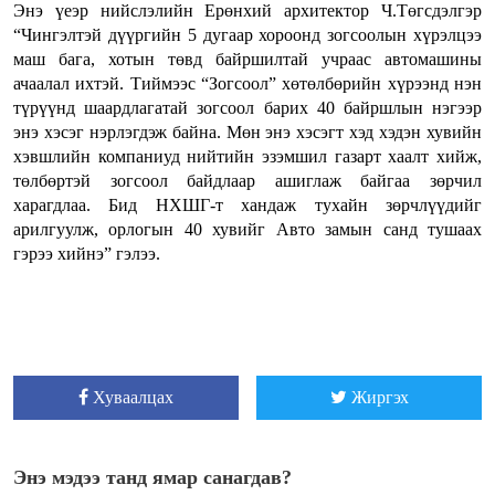
Энэ үеэр нийслэлийн Ерөнхий архитектор Ч.Төгсдэлгэр
“Чингэлтэй дүүргийн 5 дугаар хороонд зогсоолын хүрэлцээ
маш бага, хотын төвд байршилтай учраас автомашины
ачаалал ихтэй. Тиймээс “Зогсоол” хөтөлбөрийн хүрээнд нэн
түрүүнд шаардлагатай зогсоол барих 40 байршлын нэгээр
энэ хэсэг нэрлэгдэж байна. Мөн энэ хэсэгт хэд хэдэн хувийн
хэвшлийн компаниуд нийтийн эзэмшил газарт хаалт хийж,
төлбөртэй зогсоол байдлаар ашиглаж байгаа зөрчил
харагдлаа. Бид НХШГ-т хандаж тухайн зөрчлүүдийг
арилгуулж, орлогын 40 хувийг Авто замын санд тушаах
гэрээ хийнэ” гэлээ.
Хуваалцах
Жиргэх
Энэ мэдээ танд ямар санагдав?