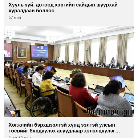
Хууль зүй, дотоод хэргийн сайдын шуурхай
хуралдаан боллоо
57 мин
Хөгжлийн бэрхшээлтэй хүнд ээлтэй улсын
төсвийг бүрдүүлэх асуудлаар хэлэлцүүлэг
өрнүүлж байна
2 цаг 30 мин