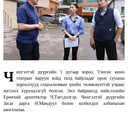
Ч
ингэлтэй дүүргийн 5 дугаар хороо, Тэнгис кино
театрын баруун хойд талд байрладаг орон сууцны
хорооллууд социализмын үеийн төлөвлөлттэй учраас
зогсоол хүрэлцээгүй болсон. Энэ байршилд нийслэлийн
Ерөнхий архитектор Ч.Төгсдэлгэр, Чингэлтэй дүүргийн
Засаг дарга Н.Мандуул болон холбогдох албаныхан
ажиллалаа.