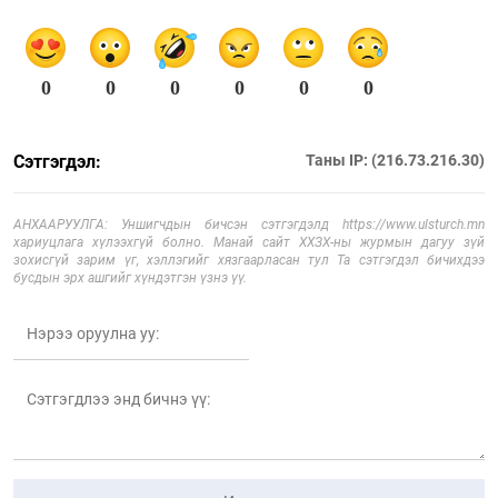
0
0
0
0
0
0
Сэтгэгдэл:
Таны IP: (216.73.216.30)
АНХААРУУЛГА: Уншигчдын бичсэн сэтгэгдэлд https://www.ulsturch.mn
хариуцлага хүлээхгүй болно. Манай сайт ХХЗХ-ны журмын дагуу зүй
зохисгүй зарим үг, хэллэгийг хязгаарласан тул Та сэтгэгдэл бичихдээ
бусдын эрх ашгийг хүндэтгэн үзнэ үү.