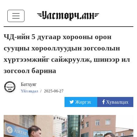
ЧД-ийн 5 дугаар хорооны орон
сууцны хорооллуудын зогсоолын
хүртээмжийг сайжруулж, шинээр ил
зогсоол барина
Батхуяг
Үйл явдал
/
2025-06-27
Жиргэх
Хуваалцах