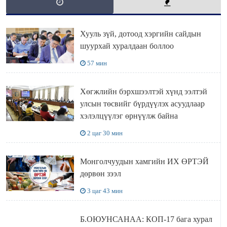
Хууль зүй, дотоод хэргийн сайдын
шуурхай хуралдаан боллоо
57 мин
Хөгжлийн бэрхшээлтэй хүнд ээлтэй
улсын төсвийг бүрдүүлэх асуудлаар
хэлэлцүүлэг өрнүүлж байна
2 цаг 30 мин
Монголчуудын хамгийн ИХ ӨРТЭЙ
дөрвөн зээл
3 цаг 43 мин
Б.ОЮУНСАНАА: КОП-17 бага хурал