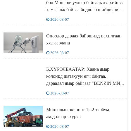
бол Монголчуудын байгаль дэлхийгээ
хамгаалж байгаа бодлого шийдвэрийг
ДЭЛХИЙД СУРТАЛЧИЛАХ гол
2026-08-07
бодлого
Өнөөдөр дараах байршилд цахилгаан
хязгаарлана
2026-08-07
Б.ХҮРЭЛБААТАР: Хаана ямар
колонкд шатахуун өгч байгаа,
дараалал ямар байгааг "BENZIN.MN”
сайтаас харах боломжтой
2026-08-07
Монголын экспорт 12.2 тэрбум
ам.долларт хүрэв
2026-08-07