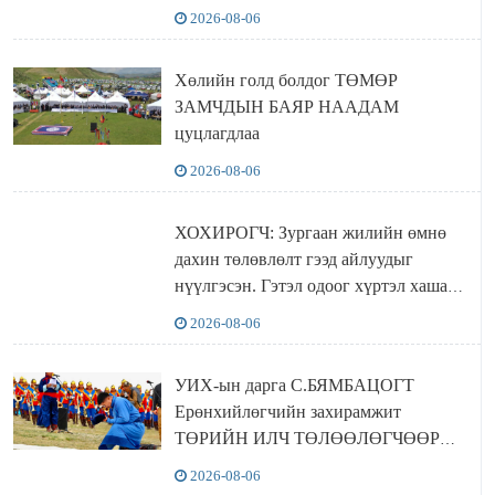
хүчингүй болгох тогтоолын төслийг
2026-08-06
баталлаа
Хөлийн голд болдог ТӨМӨР
ЗАМЧДЫН БАЯР НААДАМ
цуцлагдлаа
2026-08-06
ХОХИРОГЧ: Зургаан жилийн өмнө
дахин төлөвлөлт гээд айлуудыг
нүүлгэсэн. Гэтэл одоог хүртэл хашаа
байшин ч байхгүй, орон сууц ч
2026-08-06
байхгүй хаана амьдрахаа мэдэхгүй явж
байна
УИХ-ын дарга С.БЯМБАЦОГТ
Ерөнхийлөгчийн захирамжит
ТӨРИЙН ИЛЧ ТӨЛӨӨЛӨГЧӨӨР
Сутай хайрханы тахилгад оролцжээ
2026-08-06