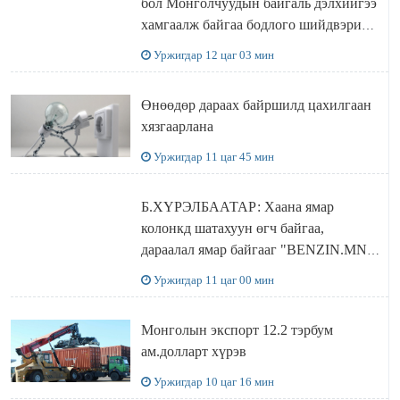
бол Монголчуудын байгаль дэлхийгээ
хамгаалж байгаа бодлого шийдвэрийг
ДЭЛХИЙД СУРТАЛЧИЛАХ гол
Уржигдар 12 цаг 03 мин
бодлого
Өнөөдөр дараах байршилд цахилгаан
хязгаарлана
Уржигдар 11 цаг 45 мин
Б.ХҮРЭЛБААТАР: Хаана ямар
колонкд шатахуун өгч байгаа,
дараалал ямар байгааг "BENZIN.MN”
сайтаас харах боломжтой
Уржигдар 11 цаг 00 мин
Монголын экспорт 12.2 тэрбум
ам.долларт хүрэв
Уржигдар 10 цаг 16 мин