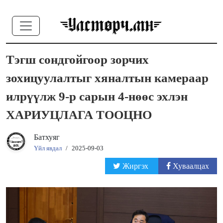
Тэгш сондгойгоор зорчих
зохицуулалтыг хяналтын камераар
илрүүлж 9-р сарын 4-нөөс эхлэн
ХАРИУЦЛАГА ТООЦНО
Батхуяг
Үйл явдал
/
2025-09-03
Жиргэх
Хуваалцах