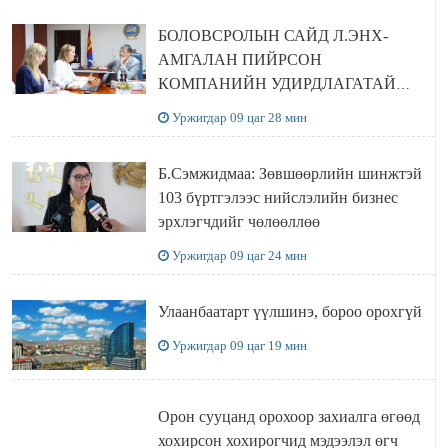
БОЛОВСРОЛЫН САЙД Л.ЭНХ-
АМГАЛАН ПИЙРСОН
КОМПАНИЙН УДИРДЛАГАТАЙ
УУЛЗЛАА
Уржигдар 09 цаг 28 мин
Б.Сэмжидмаа: Зөвшөөрлийн шинжтэй
103 бүртгэлээс нийслэлийн бизнес
эрхлэгчдийг чөлөөллөө
Уржигдар 09 цаг 24 мин
Улаанбаатарт үүлшинэ, бороо орохгүй
Уржигдар 09 цаг 19 мин
Орон сууцанд орохоор захиалга өгөөд
хохирсон хохирогчид мэдээлэл өгч