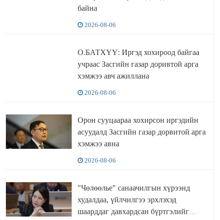
байна
2026-08-06
О.БАТХҮҮ: Иргэд хохироод байгаа
учраас Засгийн газар доривтой арга
хэмжээ авч ажиллана
2026-08-06
Орон сууцаараа хохирсон иргэдийн
асуудалд Засгийн газар дорвитой арга
хэмжээ авна
2026-08-06
"Чөлөөлье" санаачилгын хүрээнд
худалдаа, үйлчилгээ эрхлэхэд
шаарддаг давхардсан бүртгэлийг