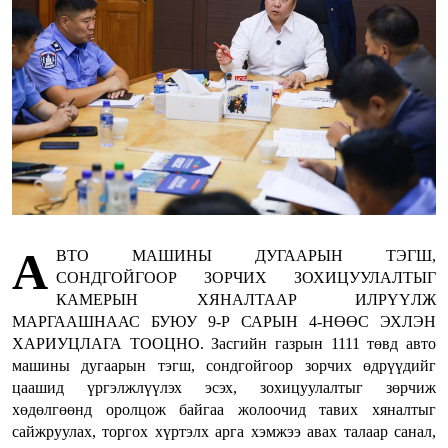
А
ВТО МАШИНЫ ДУГААРЫН ТЭГШ,
СОНДГОЙГООР ЗОРЧИХ ЗОХИЦУУЛАЛТЫГ
КАМЕРЫН ХЯНАЛТААР ИЛРҮҮЛЖ
МАРГААШНААС БУЮУ 9-Р САРЫН 4-НӨӨС ЭХЛЭН
ХАРИУЦЛАГА ТООЦНО. Засгийн газрын 1111 төвд авто
машины дугаарын тэгш, сондгойгоор зорчих өдрүүдийг
цаашид үргэлжлүүлэх эсэх, зохицуулалтыг зөрчиж
хөдөлгөөнд оролцож байгаа жолоочид тавих хяналтыг
сайжруулах, торгох хүртэлх арга хэмжээ авах талаар санал,