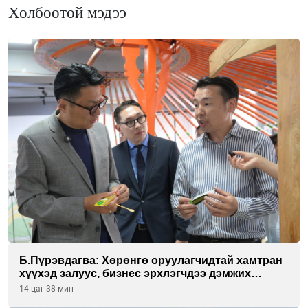
Холбоотой мэдээ
Б.Пүрэвдагва: Хөрөнгө оруулагчидтай хамтран
хүүхэд залуус, бизнес эрхлэгчдээ дэмжих
инкубатор төвүүдийг хотын захын
14 цаг 38 мин
хорооллуудад байгуулна