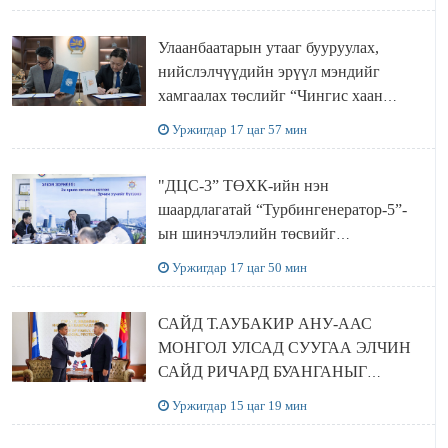
ХЭЛЭЛЦҮҮЛЭГ БОЛЛОО
Улаанбаатарын утааг бууруулах,
нийслэлчүүдийн эрүүл мэндийг
хамгаалах төслийг “Чингис хаан
баялгийн сан нэгдэл” ХХК-тай
Уржигдар 17 цаг 57 мин
хамтран хэрэгжүүлнэ
"ДЦС-3” ТӨХК-ийн нэн
шаардлагатай “Турбингенератор-5”-
ын шинэчлэлийн төсвийг
шийдвэрлэхээр болов
Уржигдар 17 цаг 50 мин
САЙД Т.АУБАКИР АНУ-ААС
МОНГОЛ УЛСАД СУУГАА ЭЛЧИН
САЙД РИЧАРД БУАНГАНЫГ
ХҮЛЭЭН АВЧ УУЛЗЛАА
Уржигдар 15 цаг 19 мин