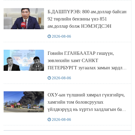
Б.ДАШПҮРЭВ: 800 ам.доллар байсан
92 төрлийн бензины үнэ 851
ам.доллар болж НЭМЭГДСЭН
2026-08-06
Говийн Г.ГАНБААТАР гишүүн,
зөвлөхийн хамт САНКТ
ПЕТЕРБУРГТ зугаалах замын зардлаа
“ИНҮТ” ТӨХХК даажээ
2026-08-06
ОХУ-ын түлшний хямрал гүнзгийрч,
хамгийн том боловсруулах
үйлдвэрүүд нь хүртэл халдлагын бай
болов
2026-08-06