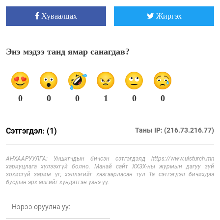
Хуваалцах
Жиргэх
Энэ мэдээ танд ямар санагдав?
0
0
0
1
0
0
Сэтгэгдэл: (1)
Таны IP: (216.73.216.77)
АНХААРУУЛГА: Уншигчдын бичсэн сэтгэгдэлд https://www.ulsturch.mn
хариуцлага хүлээхгүй болно. Манай сайт ХХЗХ-ны журмын дагуу зүй
зохисгүй зарим үг, хэллэгийг хязгаарласан тул Та сэтгэгдэл бичихдээ
бусдын эрх ашгийг хүндэтгэн үзнэ үү.