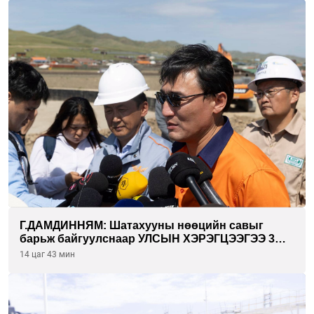
Г.ДАМДИННЯМ: Шатахууны нөөцийн савыг
барьж байгуулснаар УЛСЫН ХЭРЭГЦЭЭГЭЭ 3
САРААР НӨӨЦЛӨДӨГ болно
14 цаг 43 мин