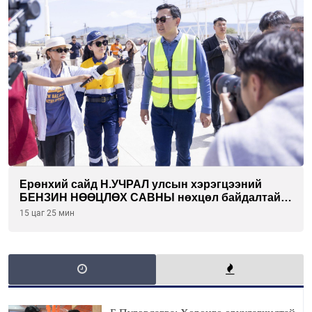
Ерөнхий сайд Н.УЧРАЛ улсын хэрэгцээний
БЕНЗИН НӨӨЦЛӨХ САВНЫ нөхцөл байдалтай
танилцлаа
15 цаг 25 мин