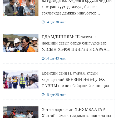
Б.Пүрэвдагва: Хөрөнгө оруулагчидтай
хамтран хүүхэд залуус, бизнес
эрхлэгчдээ дэмжих инкубатор
төвүүдийг хотын захын хорооллуудад
14 цаг 38 мин
байгуулна
Г.ДАМДИННЯМ: Шатахууны
нөөцийн савыг барьж байгуулснаар
УЛСЫН ХЭРЭГЦЭЭГЭЭ 3 САРААР
НӨӨЦЛӨДӨГ болно
14 цаг 43 мин
Ерөнхий сайд Н.УЧРАЛ улсын
хэрэгцээний БЕНЗИН НӨӨЦЛӨХ
САВНЫ нөхцөл байдалтай танилцлаа
15 цаг 25 мин
Хотын дарга асан Х.НЯМБААТАР
Хэнтий аймагт наадамлаж шинэ заанд