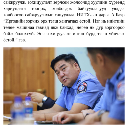
сайжруулж, зохицуулалт зөрчсөн жолоочид хуулийн хүрээнд
хариуцлага тооцох, холбогдох байгууллагууд уялдаа
холбоогоо сайжруулахыг санууллаа. НИТХ-ын дарга А.Баяр
“Иргэдийн зорчих эрх тэгш хангагдах ёстой. Нэг нь нийтийн
төлөө машинаа тавиад явж байхад, нөгөө нь дур зоргоороо
байж болохгүй. Энэ зохицуулалт иргэн бүрд тэгш үйлчлэх
ёстой.” гэв.