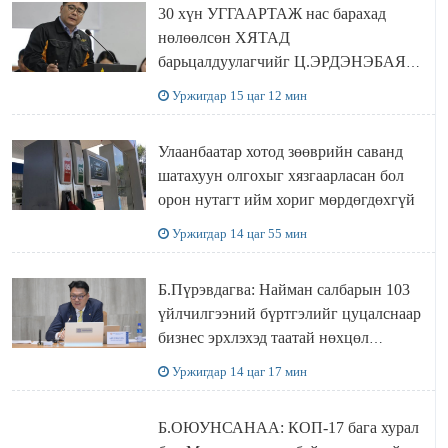
30 хүн УГГААРТАЖ нас барахад
нөлөөлсөн ХЯТАД
барьцалдуулагчийг Ц.ЭРДЭНЭБАЯР
захирал дахин худалдаж авахаар
Уржигдар 15 цаг 12 мин
болжээ
Улаанбаатар хотод зөөврийн саванд
шатахуун олгохыг хязгаарласан бол
орон нутагт ийм хориг мөрдөгдөхгүй
Уржигдар 14 цаг 55 мин
Б.Пүрэвдагва: Найман салбарын 103
үйлчилгээний бүртгэлийг цуцалснаар
бизнес эрхлэхэд таатай нөхцөл
бүрдэнэ
Уржигдар 14 цаг 17 мин
Б.ОЮУНСАНАА: КОП-17 бага хурал