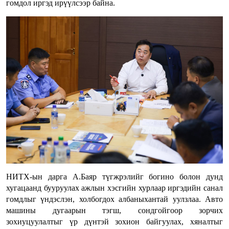
гомдол иргэд ирүүлсээр байна.
НИТХ-ын дарга А.Баяр түгжрэлийг богино болон дунд
хугацаанд бууруулах ажлын хэсгийн хурлаар иргэдийн санал
гомдлыг үндэслэн, холбогдох албаныхантай уулзлаа. Авто
машины дугаарын тэгш, сондгойгоор зорчих
зохиуцуулалтыг үр дүнтэй зохион байгуулах, хяналтыг