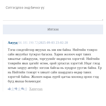
Илгээх
Ажууд
(66.181.190.72)
2025-09-03 23:02:20
Тэгш сондгойгоор явуулах нь зөв юм байна. Нийтийн тээврээ
сайн явуулбал түгжрэл багасна. Харин жолооч нарт тавих
хяналтыг сайжруулж, торгуулийг өндөрсгөх хэрэгтэй. Нийтийн
тээврийн явах цагийг өглөө, орой уртасгах хэрэгтэй.10цаг гэхэд
хотын захруу автобус зогсож байгаа нь хүндрэл үүсгэж байна. Ер
нь Нийтийн тээвэрт ч хяналт сайн шаардлага өндөр тавих
хэрэгтэй байна. Жолооч нараа луртй цагтаа хоолонд орлоо гээд
бүгд явахаа больчихдог.
0
0
0
Хариулах