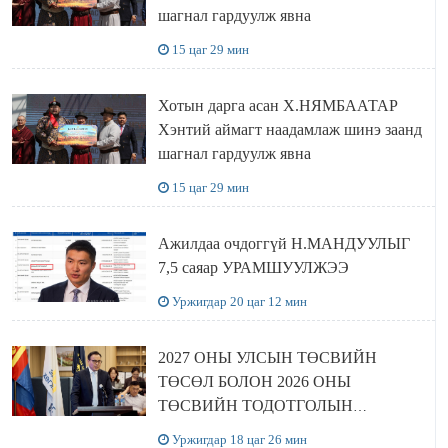
шагнал гардуулж явна
15 цаг 29 мин
Хотын дарга асан Х.НЯМБААТАР
Хэнтий аймагт наадамлаж шинэ заанд
шагнал гардуулж явна
15 цаг 29 мин
Ажилдаа очдоггүй Н.МАНДУУЛЫГ
7,5 саяар УРАМШУУЛЖЭЭ
Уржигдар 20 цаг 12 мин
2027 ОНЫ УЛСЫН ТӨСВИЙН
ТӨСӨЛ БОЛОН 2026 ОНЫ
ТӨСВИЙН ТОДОТГОЛЫН
ТӨСЛИЙН ОЛОН НИЙТИЙН
Уржигдар 18 цаг 26 мин