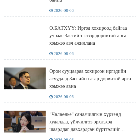
2026-08-06
О.БАТХҮҮ: Иргэд хохироод байгаа
учраас Засгийн газар доривтой арга
хэмжээ авч ажиллана
2026-08-06
Орон сууцаараа хохирсон иргэдийн
асуудалд Засгийн газар дорвитой арга
хэмжээ авна
2026-08-06
"Чөлөөлье" санаачилгын хүрээнд
худалдаа, үйлчилгээ эрхлэхэд
шаарддаг давхардсан бүртгэлийг
хүчингүй болгох тогтоолын төслийг
2026-08-06