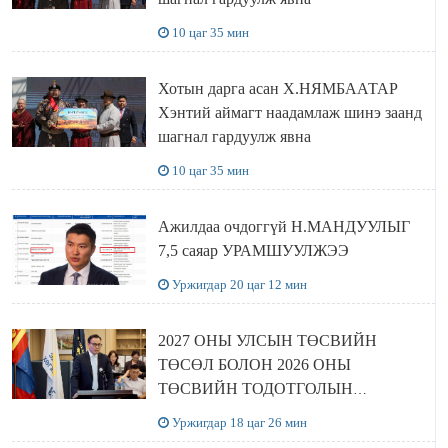
10 цаг 35 мин
Хотын дарга асан Х.НЯМБААТАР
Хэнтий аймагт наадамлаж шинэ заанд
шагнал гардуулж явна
10 цаг 35 мин
Ажилдаа очдоггүй Н.МАНДУУЛЫГ
7,5 саяар УРАМШУУЛЖЭЭ
Уржигдар 20 цаг 12 мин
2027 ОНЫ УЛСЫН ТӨСВИЙН
ТӨСӨЛ БОЛОН 2026 ОНЫ
ТӨСВИЙН ТОДОТГОЛЫН
ТӨСЛИЙН ОЛОН НИЙТИЙН
Уржигдар 18 цаг 26 мин
ХЭЛЭЛЦҮҮЛЭГ БОЛЛОО