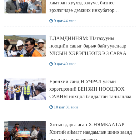
хамтран хүүхэд залуус, бизнес
эрхлэгчдээ дэмжих инкубатор
төвүүдийг хотын захын хорооллуудад
9 цаг 44 мин
байгуулна
Г.ДАМДИННЯМ: Шатахууны
нөөцийн савыг барьж байгуулснаар
УЛСЫН ХЭРЭГЦЭЭГЭЭ 3 САРААР
НӨӨЦЛӨДӨГ болно
9 цаг 49 мин
Ерөнхий сайд Н.УЧРАЛ улсын
хэрэгцээний БЕНЗИН НӨӨЦЛӨХ
САВНЫ нөхцөл байдалтай танилцлаа
10 цаг 31 мин
Хотын дарга асан Х.НЯМБААТАР
Хэнтий аймагт наадамлаж шинэ заанд
шагнал гардуулж явна