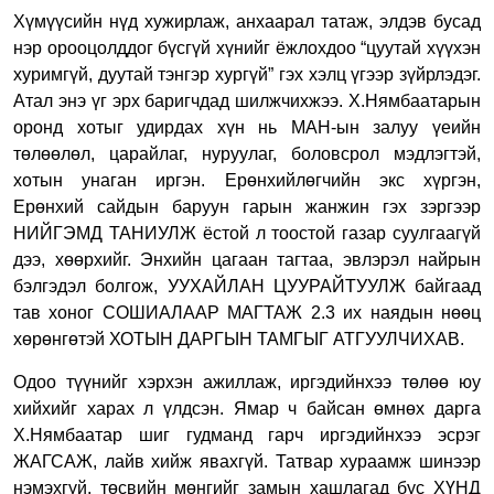
Хүмүүсийн нүд хужирлаж, анхаарал татаж, элдэв бусад
нэр орооцолддог бүсгүй хүнийг ёжлохдоо “цуутай хүүхэн
хуримгүй, дуутай тэнгэр хургүй” гэх хэлц үгээр зүйрлэдэг.
Атал энэ үг эрх баригчдад шилжчихжээ. Х.Нямбаатарын
оронд хотыг удирдах хүн нь МАН-ын залуу үеийн
төлөөлөл, царайлаг, нуруулаг, боловсрол мэдлэгтэй,
хотын унаган иргэн. Ерөнхийлөгчийн экс хүргэн,
Ерөнхий сайдын баруун гарын жанжин гэх зэргээр
НИЙГЭМД ТАНИУЛЖ ёстой л тоостой газар суулгаагүй
дээ, хөөрхийг. Энхийн цагаан тагтаа, эвлэрэл найрын
бэлгэдэл болгож, УУХАЙЛАН ЦУУРАЙТУУЛЖ байгаад
тав хоног СОШИАЛААР МАГТАЖ 2.3 их наядын нөөц
хөрөнгөтэй ХОТЫН ДАРГЫН ТАМГЫГ АТГУУЛЧИХАВ.
Одоо түүнийг хэрхэн ажиллаж, иргэдийнхээ төлөө юу
хийхийг харах л үлдсэн. Ямар ч байсан өмнөх дарга
Х.Нямбаатар шиг гудманд гарч иргэдийнхээ эсрэг
ЖАГСАЖ, лайв хийж явахгүй. Татвар хураамж шинээр
нэмэхгүй, төсвийн мөнгийг замын хашлагад бус ХҮНД