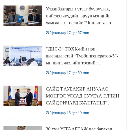
Улаанбаатарын утааг бууруулах,
нийслэлчүүдийн эрүүл мэндийг
хамгаалах төслийг “Чингис хаан
баялгийн сан нэгдэл” ХХК-тай
Уржигдар 17 цаг 57 мин
хамтран хэрэгжүүлнэ
"ДЦС-3” ТӨХК-ийн нэн
шаардлагатай “Турбингенератор-5”-
ын шинэчлэлийн төсвийг
шийдвэрлэхээр болов
Уржигдар 17 цаг 50 мин
САЙД Т.АУБАКИР АНУ-ААС
МОНГОЛ УЛСАД СУУГАА ЭЛЧИН
САЙД РИЧАРД БУАНГАНЫГ
ХҮЛЭЭН АВЧ УУЛЗЛАА
Уржигдар 15 цаг 19 мин
30 хүн УГГААРТАЖ нас барахад