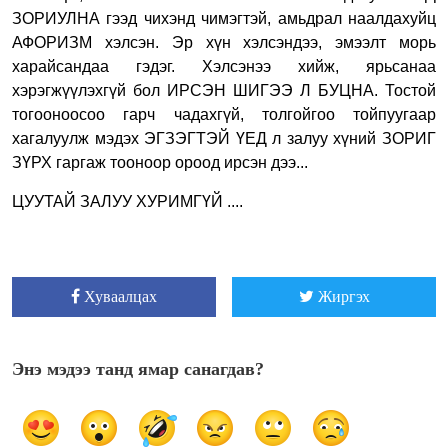
ЗОРИУЛНА гээд чихэнд чимэгтэй, амьдрал наалдахуйц
АФОРИЗМ хэлсэн. Эр хүн хэлсэндээ, эмээлт морь
харайсандаа гэдэг. Хэлсэнээ хийж, ярьсанаа
хэрэгжүүлэхгүй бол ИРСЭН ШИГЭЭ Л БУЦНА. Тостой
тогооноосоо гарч чадахгүй, толгойгоо тойпуугаар
хагалуулж мэдэх ЭГЗЭГТЭЙ ҮЕД л залуу хүний ЗОРИГ
ЗҮРХ гаргаж тооноор ороод ирсэн дээ...
ЦУУТАЙ ЗАЛУУ ХУРИМГҮЙ ....
Хуваалцах
Жиргэх
Энэ мэдээ танд ямар санагдав?