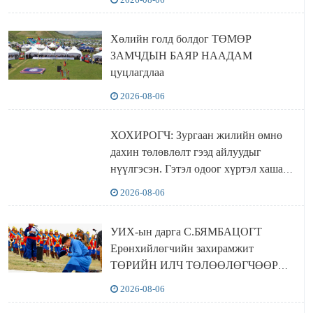
баталлаа
Хөлийн голд болдог ТӨМӨР
ЗАМЧДЫН БАЯР НААДАМ
цуцлагдлаа
2026-08-06
ХОХИРОГЧ: Зургаан жилийн өмнө
дахин төлөвлөлт гээд айлуудыг
нүүлгэсэн. Гэтэл одоог хүртэл хашаа
байшин ч байхгүй, орон сууц ч
2026-08-06
байхгүй хаана амьдрахаа мэдэхгүй явж
байна
УИХ-ын дарга С.БЯМБАЦОГТ
Ерөнхийлөгчийн захирамжит
ТӨРИЙН ИЛЧ ТӨЛӨӨЛӨГЧӨӨР
Сутай хайрханы тахилгад оролцжээ
2026-08-06