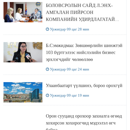
БОЛОВСРОЛЫН САЙД Л.ЭНХ-
АМГАЛАН ПИЙРСОН
КОМПАНИЙН УДИРДЛАГАТАЙ
УУЛЗЛАА
Уржигдар 09 цаг 28 мин
Б.Сэмжидмаа: Зөвшөөрлийн шинжтэй
103 бүртгэлээс нийслэлийн бизнес
эрхлэгчдийг чөлөөллөө
Уржигдар 09 цаг 24 мин
Улаанбаатарт үүлшинэ, бороо орохгүй
Уржигдар 09 цаг 19 мин
Орон сууцанд орохоор захиалга өгөөд
хохирсон хохирогчид мэдээлэл өгч
байна