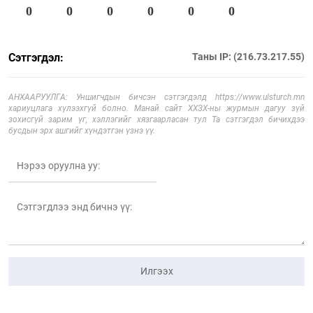
0
0
0
0
0
0
Сэтгэгдэл:
Таны IP: (216.73.217.55)
АНХААРУУЛГА: Уншигчдын бичсэн сэтгэгдэлд https://www.ulsturch.mn
хариуцлага хүлээхгүй болно. Манай сайт ХХЗХ-ны журмын дагуу зүй
зохисгүй зарим үг, хэллэгийг хязгаарласан тул Та сэтгэгдэл бичихдээ
бусдын эрх ашгийг хүндэтгэн үзнэ үү.
Илгээх