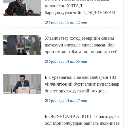
нөлөөлсөн ХЯТАД
барьцалдуулагчийг Ц.ЭРДЭНЭБАЯР
захирал дахин худалдаж авахаар
Уржигдар 15 цаг 12 мин
болжээ
Улаанбаатар хотод зөөврийн саванд
шатахуун олгохыг хязгаарласан бол
орон нутагт ийм хориг мөрдөгдөхгүй
Уржигдар 14 цаг 55 мин
Б.Пүрэвдагва: Найман салбарын 103
үйлчилгээний бүртгэлийг цуцалснаар
бизнес эрхлэхэд таатай нөхцөл
бүрдэнэ
Уржигдар 14 цаг 17 мин
Б.ОЮУНСАНАА: КОП-17 бага хурал
бол Монголчуудын байгаль дэлхийгээ