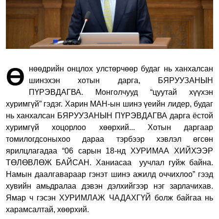
Ө
нөөдрийн онцлох улстөрчөөр будаг нь ханхалсан
шинэхэн хотын дарга, БЯРУУЗАНЫН
ПҮРЭВДАГВА.
Монголчууд “цуутай хүүхэн
хуримгүй” гэдэг. Харин МАН-ын шинэ үеийн лидер, будаг
нь ханхалсан БЯРУУЗАНЫН ПҮРЭВДАГВА дарга ёстой
хуримгүй хоцорлоо хөөрхий... Хотын даргаар
томилогдсоныхоо дараа тэрбээр хэвлэл өгсөн
ярилцлагадаа “06 сарын 18-нд ХУРИМАА ХИЙХЭЭР
ТӨЛӨВЛӨЖ БАЙСАН. Ханиасаа уучлал гуйж байна.
Намын даалгавараар гэнэт шинэ ажилд оччихлоо” гээд
хувийн амьдралаа дэвэн дэлхийгээр нэг зарлачихав.
Ямар ч гэсэн ХУРИМЛАЖ ЧАДАХГҮЙ болж байгаа нь
харамсалтай, хөөрхий.