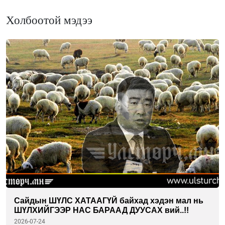
Холбоотой мэдээ
Сайдын ШҮЛС ХАТААГҮЙ байхад хэдэн мал нь
ШҮЛХИЙГЭЭР НАС БАРААД ДУУСАХ вий..!!
2026-07-24