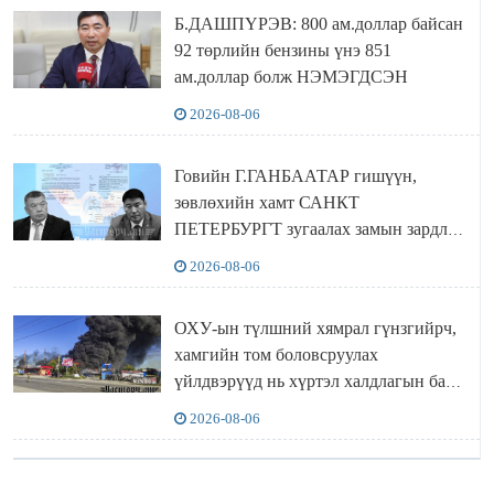
Б.ДАШПҮРЭВ: 800 ам.доллар байсан
92 төрлийн бензины үнэ 851
ам.доллар болж НЭМЭГДСЭН
2026-08-06
Говийн Г.ГАНБААТАР гишүүн,
зөвлөхийн хамт САНКТ
ПЕТЕРБУРГТ зугаалах замын зардлаа
“ИНҮТ” ТӨХХК даажээ
2026-08-06
ОХУ-ын түлшний хямрал гүнзгийрч,
хамгийн том боловсруулах
үйлдвэрүүд нь хүртэл халдлагын бай
болов
2026-08-06