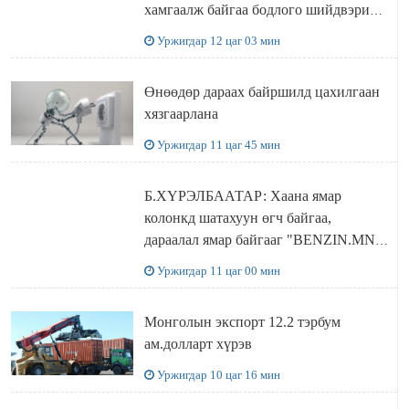
хамгаалж байгаа бодлого шийдвэрийг
ДЭЛХИЙД СУРТАЛЧИЛАХ гол
Уржигдар 12 цаг 03 мин
бодлого
Өнөөдөр дараах байршилд цахилгаан
хязгаарлана
Уржигдар 11 цаг 45 мин
Б.ХҮРЭЛБААТАР: Хаана ямар
колонкд шатахуун өгч байгаа,
дараалал ямар байгааг "BENZIN.MN”
сайтаас харах боломжтой
Уржигдар 11 цаг 00 мин
Монголын экспорт 12.2 тэрбум
ам.долларт хүрэв
Уржигдар 10 цаг 16 мин