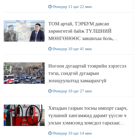
Өчигдөр 11 цаг 22 мин
ТОМ артай, ТЭРБУМ давсан
хөрөнгөтэй байж ТҮЛШНИЙ
МӨНГӨНӨӨС завшихаа боль,
Ц.ЭРДЭНЭБАЯР захирал аа!!
Өчигдөр 10 цаг 41 мин
Ногоон дугаартай тээврийн хэрэгсэл
тэгш, сондгой дугаарын
зохицуулалтад хамаарахгүй
Өчигдөр 10 цаг 27 мин
Хятадын газрын тосны импорт саарч,
түлшний хангамжид дарамт үүссэн ч
улсын хэмжээнд хомсдол гарахаас
сэргийлж чадлаа
Өчигдөр 10 цаг 14 мин