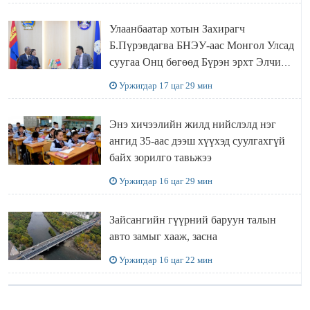
Улаанбаатар хотын Захирагч
Б.Пүрэвдагва БНЭУ-аас Монгол Улсад
суугаа Онц бөгөөд Бүрэн эрхт Элчин
сайд Атул Малхари Готсурветэй
Уржигдар 17 цаг 29 мин
уулзлаа
Энэ хичээлийн жилд нийслэлд нэг
ангид 35-аас дээш хүүхэд суулгахгүй
байх зорилго тавьжээ
Уржигдар 16 цаг 29 мин
Зайсангийн гүүрний баруун талын
авто замыг хааж, засна
Уржигдар 16 цаг 22 мин