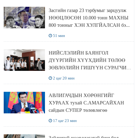
Засгийн газар 23 тэрбумыг зарцуулж
НӨӨЦЛӨСӨН 10.000 тонн МАХНЫ
800 тонныг ХЭН ХУЛГЙАЛСАН бэ...
51 мин
НИЙСЛЭЛИЙН БАЯНГОЛ
ДҮҮРГИЙН ХҮҮХДИЙН ТӨЛӨӨ
ЗӨВЛӨЛИЙН ГИШҮҮН СУРАГЧИД
БОЛОВСРОЛЫН ЯАМАНД
2 цаг 20 мин
ЗОЧИЛЛОО
АВЛИГАЧДЫН ХӨРӨНГИЙГ
ХУРААХ тухай С.АМАРСАЙХАН
сайдын СУПЕР төлөвлөгөө
17 цаг 23 мин
Зайлшгүй шаардлагатай биш бол