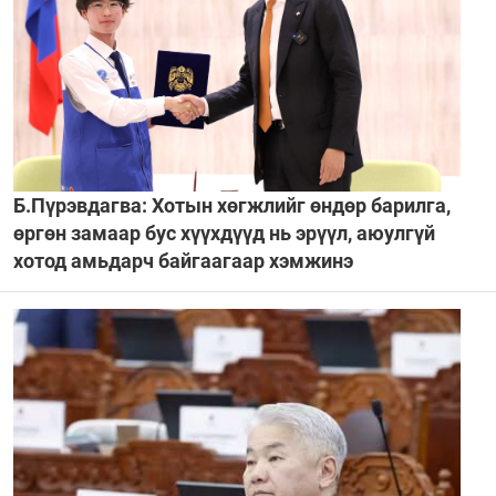
Б.Пүрэвдагва: Хотын хөгжлийг өндөр барилга,
өргөн замаар бус хүүхдүүд нь эрүүл, аюулгүй
хотод амьдарч байгаагаар хэмжинэ