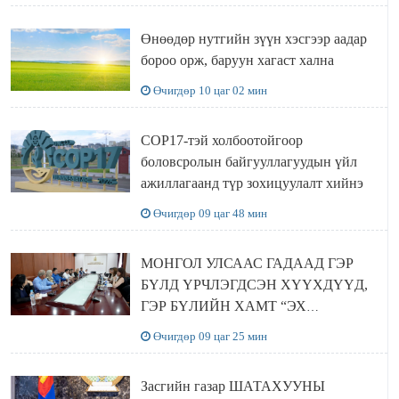
Өнөөдөр нутгийн зүүн хэсгээр аадар
бороо орж, баруун хагаст хална
Өчигдөр 10 цаг 02 мин
COP17-тэй холбоотойгоор
боловсролын байгууллагуудын үйл
ажиллагаанд түр зохицуулалт хийнэ
Өчигдөр 09 цаг 48 мин
МОНГОЛ УЛСААС ГАДААД ГЭР
БҮЛД ҮРЧЛЭГДСЭН ХҮҮХДҮҮД,
ГЭР БҮЛИЙН ХАМТ “ЭХ
ОРОНТОЙГОО ТАНИЛЦАХ”
Өчигдөр 09 цаг 25 мин
АЯЛАЛ ХИЙЖ БАЙНА
Засгийн газар ШАТАХУУНЫ