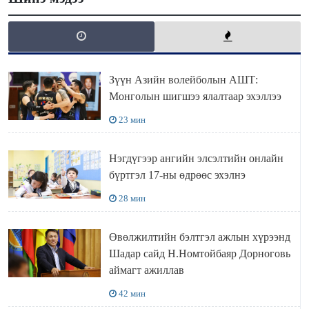
Зүүн Азийн волейболын АШТ:
Монголын шигшээ ялалтаар эхэллээ
23 мин
Нэгдүгээр ангийн элсэлтийн онлайн
бүртгэл 17-ны өдрөөс эхэлнэ
28 мин
Өвөлжилтийн бэлтгэл ажлын хүрээнд
Шадар сайд Н.Номтойбаяр Дорноговь
аймагт ажиллав
42 мин