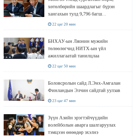
хөтөлбөрийн шаардлагыг бүрэн
хангахын тулд 9,796 багш
шаардлагатай
22 цаг 20 мин
БНХАУ-ын Ляонин мужийн
төлөөлөгчид НИТХ-ын үйл
ажиллагаатай танилцлаа
22 цаг 50 мин
Боловсролын сайд Л.Энх-Амгалан
Финландын Элчин сайдтай уулзав
23 цаг 47 мин
Зүүн Азийн эрэгтэйчүүдийн
волейболын аварга шалгаруулах
тэмцээн өнөөдөр эхэлнэ