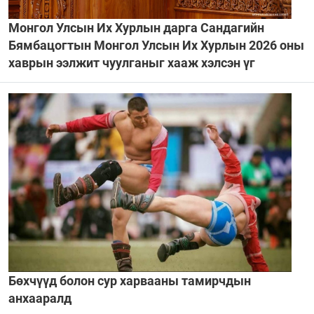
Монгол Улсын Их Хурлын дарга Сандагийн
Бямбацогтын Монгол Улсын Их Хурлын 2026 оны
хаврын ээлжит чуулганыг хааж хэлсэн үг
Бөхчүүд болон сур харвааны тамирчдын
анхааралд