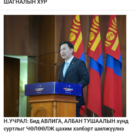
ШАГНАЛЫН ХУР
Н.УЧРАЛ: Бид АВЛИГА, АЛБАН ТУШААЛЫН хүнд
суртлыг ЧӨЛӨӨЛЖ цахим хэлбэрт шилжүүлнэ