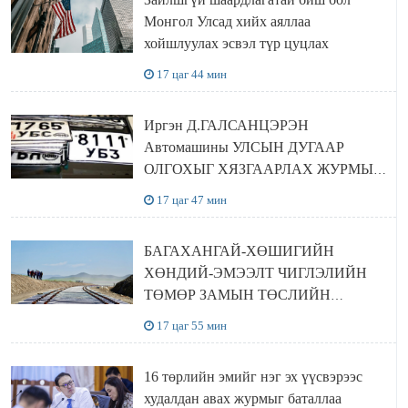
Монгол Улсад хийх аяллаа
хойшлуулах эсвэл түр цуцлах
17 цаг 44 мин
Иргэн Д.ГАЛСАНЦЭРЭН
Автомашины УЛСЫН ДУГААР
ОЛГОХЫГ ХЯЗГААРЛАХ ЖУРМЫГ
ЦУЦЛУУЛАХ санал гаргажээ
17 цаг 47 мин
БАГАХАНГАЙ-ХӨШИГИЙН
ХӨНДИЙ-ЭМЭЭЛТ ЧИГЛЭЛИЙН
ТӨМӨР ЗАМЫН ТӨСЛИЙН
БҮТЭЭН БАЙГУУЛАЛТ
17 цаг 55 мин
ЭРЧИМЖИЖ БАЙНА
16 төрлийн эмийг нэг эх үүсвэрээс
худалдан авах журмыг баталлаа