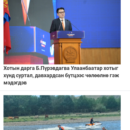
Хотын дарга Б.Пүрэвдагва Улаанбаатар хотыг
хүнд суртал, давхардсан бүтцээс чөлөөлнө гэж
мэдэгдэв