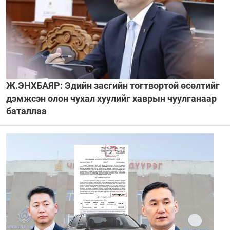
Ж.ЭНХБАЯР: Эдийн засгийн тогтвортой өсөлтийг
дэмжсэн олон чухал хуулийг хаврын чуулганаар
баталлаа