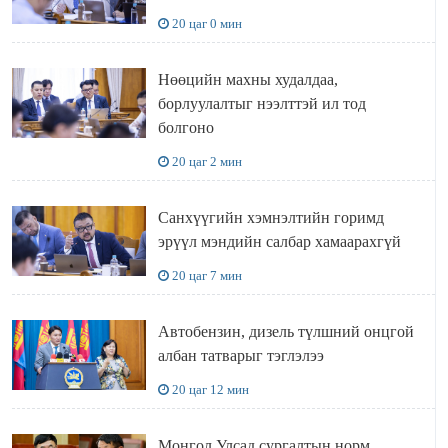
20 цаг 0 мин
Нөөцийн махны худалдаа,
борлуулалтыг нээлттэй ил тод
болгоно
20 цаг 2 мин
Санхүүгийн хэмнэлтийн горимд
эрүүл мэндийн салбар хамаарахгүй
20 цаг 7 мин
Автобензин, дизель түлшний онцгой
албан татварыг тэглэлээ
20 цаг 12 мин
Монгол Улсад сургалтын норм,