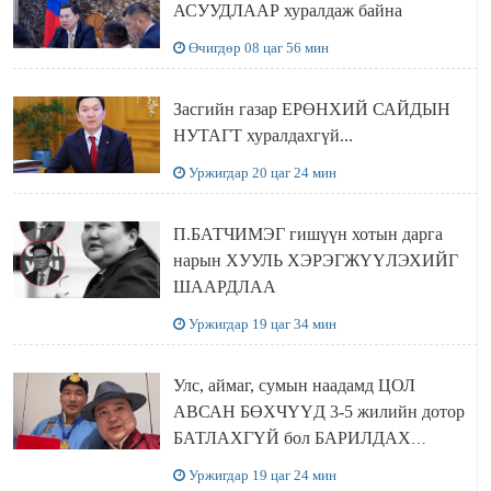
АСУУДЛААР хуралдаж байна
Өчигдөр 08 цаг 56 мин
Засгийн газар ЕРӨНХИЙ САЙДЫН
НУТАГТ хуралдахгүй...
Уржигдар 20 цаг 24 мин
П.БАТЧИМЭГ гишүүн хотын дарга
нарын ХУУЛЬ ХЭРЭГЖҮҮЛЭХИЙГ
ШААРДЛАА
Уржигдар 19 цаг 34 мин
Улс, аймаг, сумын наадамд ЦОЛ
АВСАН БӨХЧҮҮД 3-5 жилийн дотор
БАТЛАХГҮЙ бол БАРИЛДАХ
ЭРХИЙГ нь хасаж, цолыг нь хураана
Уржигдар 19 цаг 24 мин