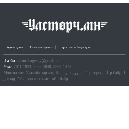
Бидний тухай
Редакцын бодлого
Сурталчилгаа байршуулах
Имэйл:
ulsturchagency@gmail.com
Утас:
7011-1924, 8088-4848, 8888-1924
Монгол улс, Улаанбаатар хот, Баянзүрх дүүрэг, 1-р хороо, 41-р байр, 1
давхар, "Улстөрч агентлаг"-ийн байр