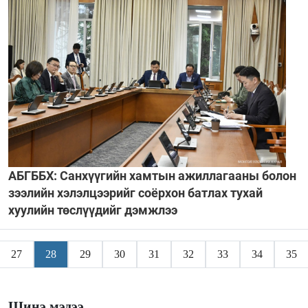
АБГББХ: Санхүүгийн хамтын ажиллагааны болон
зээлийн хэлэлцээрийг соёрхон батлах тухай
хуулийн төслүүдийг дэмжлээ
27
28
29
30
31
32
33
34
35
Шинэ мэдээ