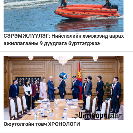
СЭРЭМЖЛҮҮЛЭГ: Нийслэлийн хэмжээнд аврах
ажиллагааны 9 дуудлага бүртгэгджээ
Оюутолгойн товч ХРОНОЛОГИ