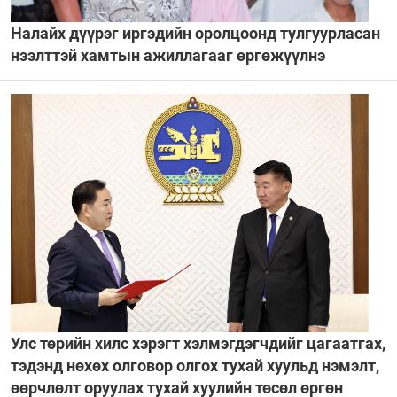
Налайх дүүрэг иргэдийн оролцоонд тулгуурласан
нээлттэй хамтын ажиллагааг өргөжүүлнэ
Улс төрийн хилс хэрэгт хэлмэгдэгчдийг цагаатгах,
тэдэнд нөхөх олговор олгох тухай хуульд нэмэлт,
өөрчлөлт оруулах тухай хуулийн төсөл өргөн