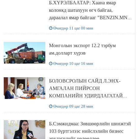
Б.ХҮРЭЛБААТАР: Хаана ямар
колонкд шатахуун өгч байгаа,
дараалал ямар байгааг "BENZIN.MN”
сайтаас харах боломжтой
Өчигдөр 11 цаг 00 мин
Монголын экспорт 12.2 тэрбум
ам.долларт хүрэв
Өчигдөр 10 цаг 16 мин
БОЛОВСРОЛЫН САЙД Л.ЭНХ-
АМГАЛАН ПИЙРСОН
КОМПАНИЙН УДИРДЛАГАТАЙ
УУЛЗЛАА
Өчигдөр 09 цаг 28 мин
Б.Сэмжидмаа: Зөвшөөрлийн шинжтэй
103 бүртгэлээс нийслэлийн бизнес
эрхлэгчдийг чөлөөллөө