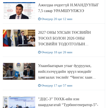
Ажилдаа очдоггүй Н.МАНДУУЛЫГ
7,5 саяар УРАМШУУЛЖЭЭ
Өчигдөр 20 цаг 12 мин
2027 ОНЫ УЛСЫН ТӨСВИЙН
ТӨСӨЛ БОЛОН 2026 ОНЫ
ТӨСВИЙН ТОДОТГОЛЫН
ТӨСЛИЙН ОЛОН НИЙТИЙН
Өчигдөр 18 цаг 26 мин
ХЭЛЭЛЦҮҮЛЭГ БОЛЛОО
Улаанбаатарын утааг бууруулах,
нийслэлчүүдийн эрүүл мэндийг
хамгаалах төслийг “Чингис хаан
баялгийн сан нэгдэл” ХХК-тай
Өчигдөр 17 цаг 57 мин
хамтран хэрэгжүүлнэ
"ДЦС-3” ТӨХК-ийн нэн
шаардлагатай “Турбингенератор-5”-