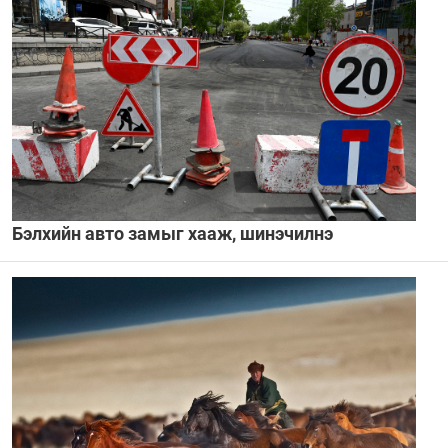
Бэлхийн авто замыг хааж, шинэчилнэ