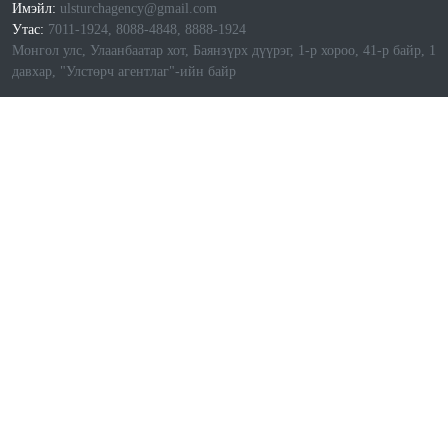
Имэйл:
ulsturchagency@gmail.com
Утас:
7011-1924, 8088-4848, 8888-1924
Монгол улс, Улаанбаатар хот, Баянзүрх дүүрэг, 1-р хороо, 41-р байр, 1
давхар, "Улстөрч агентлаг"-ийн байр