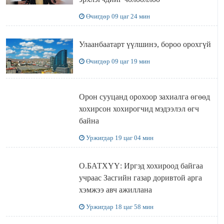
Өчигдөр 09 цаг 24 мин
Улаанбаатарт үүлшинэ, бороо орохгүй
Өчигдөр 09 цаг 19 мин
Орон сууцанд орохоор захиалга өгөөд
хохирсон хохирогчид мэдээлэл өгч
байна
Уржигдар 19 цаг 04 мин
О.БАТХҮҮ: Иргэд хохироод байгаа
учраас Засгийн газар доривтой арга
хэмжээ авч ажиллана
Уржигдар 18 цаг 58 мин