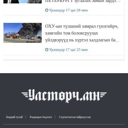
ПЕТЕРБУРГТ зугаалах замын зардлаа
“ИНҮТ” ТӨХХК даажээ
Уржигдар 17 цаг 28 мин
ОХУ-ын түлшний хямрал гүнзгийрч,
хамгийн том боловсруулах
үйлдвэрүүд нь хүртэл халдлагын бай
болов
Уржигдар 17 цаг 25 мин
Бидний тухай
Редакцын бодлого
Сурталчилгаа байршуулах