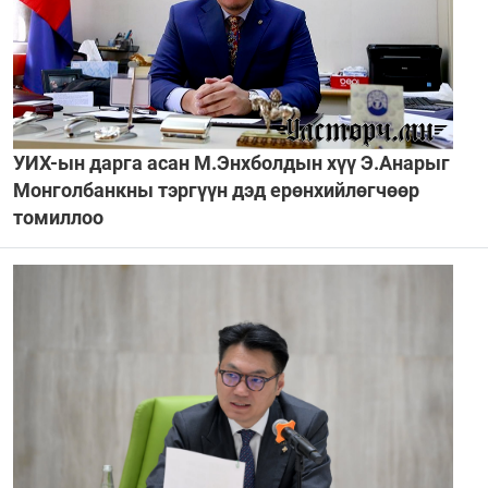
УИХ-ын дарга асан М.Энхболдын хүү Э.Анарыг
Монголбанкны тэргүүн дэд ерөнхийлөгчөөр
томиллоо