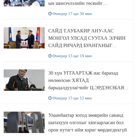
ын шинэчлэлийн төсвийг
шийдвэрлэхээр болов
Өчигдөр 17 цаг 50 мин
САЙД Т.АУБАКИР АНУ-ААС
МОНГОЛ УЛСАД СУУГАА ЭЛЧИН
САЙД РИЧАРД БУАНГАНЫГ
ХҮЛЭЭН АВЧ УУЛЗЛАА
Өчигдөр 15 цаг 19 мин
30 хүн УГГААРТАЖ нас барахад
нөлөөлсөн ХЯТАД
барьцалдуулагчийг Ц.ЭРДЭНЭБАЯР
захирал дахин худалдаж авахаар
Өчигдөр 15 цаг 12 мин
болжээ
Улаанбаатар хотод зөөврийн саванд
шатахуун олгохыг хязгаарласан бол
орон нутагт ийм хориг мөрдөгдөхгүй