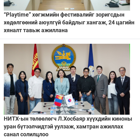
“Playtime” хөгжмийн фестивалийг зоригсдын
хөдөлгөөний аюулгүй байдлыг хангаж, 24 цагийн
хяналт тавьж ажиллана
НИТХ-ын төлөөлөгч Л.Хосбаяр хүүхдийн киноны
уран бүтээлчидтэй уулзаж, хамтран ажиллах
санал солилцлоо