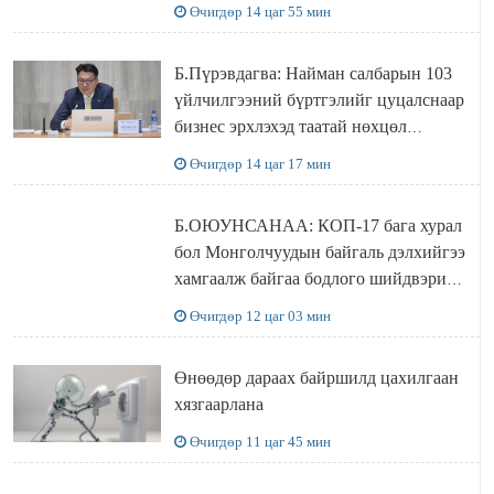
Өчигдөр 14 цаг 55 мин
Б.Пүрэвдагва: Найман салбарын 103
үйлчилгээний бүртгэлийг цуцалснаар
бизнес эрхлэхэд таатай нөхцөл
бүрдэнэ
Өчигдөр 14 цаг 17 мин
Б.ОЮУНСАНАА: КОП-17 бага хурал
бол Монголчуудын байгаль дэлхийгээ
хамгаалж байгаа бодлого шийдвэрийг
ДЭЛХИЙД СУРТАЛЧИЛАХ гол
Өчигдөр 12 цаг 03 мин
бодлого
Өнөөдөр дараах байршилд цахилгаан
хязгаарлана
Өчигдөр 11 цаг 45 мин