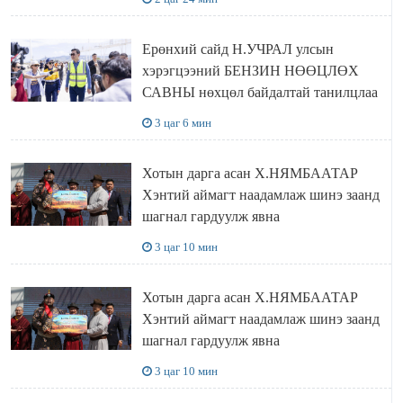
Ерөнхий сайд Н.УЧРАЛ улсын
хэрэгцээний БЕНЗИН НӨӨЦЛӨХ
САВНЫ нөхцөл байдалтай танилцлаа
3 цаг 6 мин
Хотын дарга асан Х.НЯМБААТАР
Хэнтий аймагт наадамлаж шинэ заанд
шагнал гардуулж явна
3 цаг 10 мин
Хотын дарга асан Х.НЯМБААТАР
Хэнтий аймагт наадамлаж шинэ заанд
шагнал гардуулж явна
3 цаг 10 мин