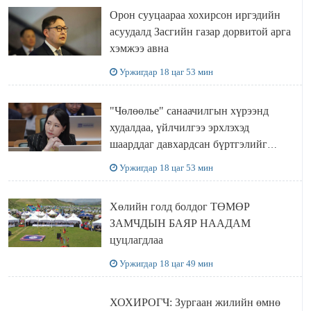
Орон сууцаараа хохирсон иргэдийн
асуудалд Засгийн газар дорвитой арга
хэмжээ авна
Уржигдар 18 цаг 53 мин
"Чөлөөлье" санаачилгын хүрээнд
худалдаа, үйлчилгээ эрхлэхэд
шаарддаг давхардсан бүртгэлийг
хүчингүй болгох тогтоолын төслийг
Уржигдар 18 цаг 53 мин
баталлаа
Хөлийн голд болдог ТӨМӨР
ЗАМЧДЫН БАЯР НААДАМ
цуцлагдлаа
Уржигдар 18 цаг 49 мин
ХОХИРОГЧ: Зургаан жилийн өмнө