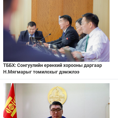
ТББХ: Сонгуулийн ерөнхий хорооны даргаар
Н.Мягмарыг томилохыг дэмжлээ