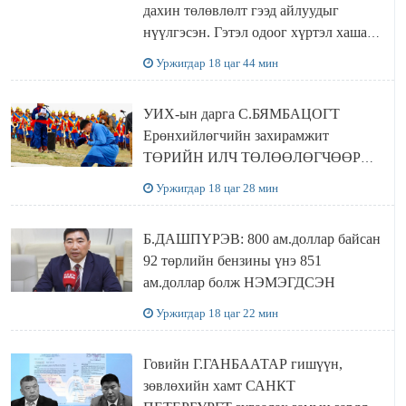
дахин төлөвлөлт гээд айлуудыг
нүүлгэсэн. Гэтэл одоог хүртэл хашаа
байшин ч байхгүй, орон сууц ч
Уржигдар 18 цаг 44 мин
байхгүй хаана амьдрахаа мэдэхгүй явж
байна
УИХ-ын дарга С.БЯМБАЦОГТ
Ерөнхийлөгчийн захирамжит
ТӨРИЙН ИЛЧ ТӨЛӨӨЛӨГЧӨӨР
Сутай хайрханы тахилгад оролцжээ
Уржигдар 18 цаг 28 мин
Б.ДАШПҮРЭВ: 800 ам.доллар байсан
92 төрлийн бензины үнэ 851
ам.доллар болж НЭМЭГДСЭН
Уржигдар 18 цаг 22 мин
Говийн Г.ГАНБААТАР гишүүн,
зөвлөхийн хамт САНКТ