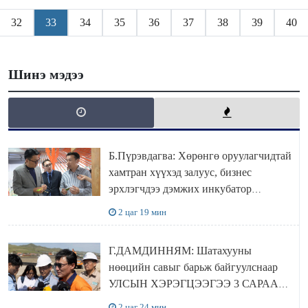
32
33
34
35
36
37
38
39
40
Шинэ мэдээ
Б.Пүрэвдагва: Хөрөнгө оруулагчидтай
хамтран хүүхэд залуус, бизнес
эрхлэгчдээ дэмжих инкубатор
төвүүдийг хотын захын хорооллуудад
2 цаг 19 мин
байгуулна
Г.ДАМДИННЯМ: Шатахууны
нөөцийн савыг барьж байгуулснаар
УЛСЫН ХЭРЭГЦЭЭГЭЭ 3 САРААР
НӨӨЦЛӨДӨГ болно
2 цаг 24 мин