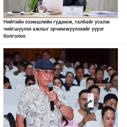
Нийтийн эзэмшлийн гудамж, талбайг усалж
чийгшүүлэх ажлыг эрчимжүүлэхийг үүрэг
болголоо