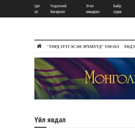
Цаг
Үндэсний
Эгэл
Байр
үе
бахархал
амьдрал
суурь
"ТӨРД ЗҮТГЭСЭН ЭРХМҮҮД" ТӨСӨЛ
ҮНДЭ
Үйл явдал