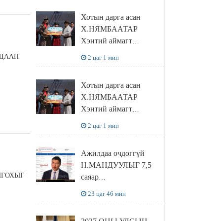
танилцлаа
Хотын дарга асан
Х.НЯМБААТАР
Хэнтий аймагт
наадамлаж шинэ заанд
ЛДААН
2 цаг 1 мин
шагнал гардуулж явна
Хотын дарга асан
Х.НЯМБААТАР
Хэнтий аймагт
наадамлаж шинэ заанд
2 цаг 1 мин
шагнал гардуулж явна
Ажилдаа очдоггүй
Н.МАНДУУЛЫГ 7,5
НГОХЫГ
саяар
УРАМШУУЛЖЭЭ
23 цаг 46 мин