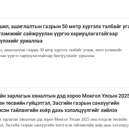
ил, ашиглалтын газрын 50 метр хүртэлх талбайг уг
үзэмжийг сайжруулан үүргээ хариуцлагатайгаар
үлэхийг уриаллаа
, ашиглалтын газрын 50 метр хүртэлх талбайг угааж, өнгө үзэмжийг
лан үүргээ хариуцлагатайгаар биелүүлэхийг уриаллаа
йн зарлагын хяналтын дэд хороо Монгол Улсын 202
эн төсвийн гүйцэтгэл, Засгийн газрын санхүүгийн
эсэн тайлангийн хоёр дахь хэлэлцүүлгийг хийлээ
 зарлагын хяналтын дэд хороо Монгол Улсын 2025 оны нэгдсэн төсвийн
эл, Засгийн газрын санхүүгийн нэгтгэсэн тайлангийн хоёр дахь хэлэлцүү