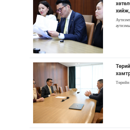
хөтөл
хийж,
Аутизмт
аутизмы
Төрий
хамт
Төрийн 