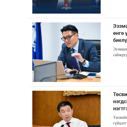
Эзэмш
өнгө 
биелү
Эзэмшил
сайжруу
Төсви
нэгдс
нэгтг
Төсвийн
гүйцэтг