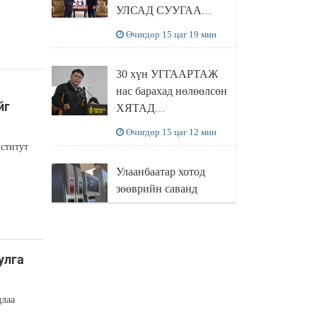
УЛСАД СУУГАА
ЭЛЧИН САЙД
Өчигдөр 15 цаг 19 мин
РИЧАРД
БУАНГАНЫГ
30 хүн УГГААРТАЖ
ХҮЛЭЭН АВЧ
нас барахад нөлөөлсөн
УУЛЗЛАА
йг
ХЯТАД
барьцалдуулагчийг
Өчигдөр 15 цаг 12 мин
Ц.ЭРДЭНЭБАЯР
ститут
захирал дахин
Улаанбаатар хотод
худалдаж авахаар
зөөврийн саванд
болжээ
шатахуун олгохыг
хязгаарласан бол орон
Өчигдөр 14 цаг 55 мин
нутагт ийм хориг
мөрдөгдөхгүй
улга
Б.Пүрэвдагва: Найман
салбарын 103
длаа
үйлчилгээний