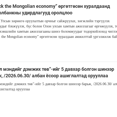
ck the Mongolian economy” өргөтгөсөн хуралдаанд
олбанкны удирдлагууд оролцлоо
Улсын хөрөнгө оруулалтын орчныг сайжруулах, хөгжлийн тэргүүлэх
удыг бэхжүүлэх, бүс болон Олон улсын хамтын ажиллагааг өргөжүүлэх, т
хэвшлийн хамтын ажиллагааны шинэ боломжуудыг тодорхойлоход чиглэ
 the Mongolian economy” өргөтгөсөн хуралдаан амжилттай үргэлжилж б
л мэндийг дэмжих төв”-ийг 5 давхар болгон шинээр
, /2026.06.30/ албан ёсоор ашиглалтад орууллаа
мэндийг дэмжих төв”-ийг 5 давхар болгон шинээр барьж, /2026.06.30/ ал
шиглалтад орууллаа