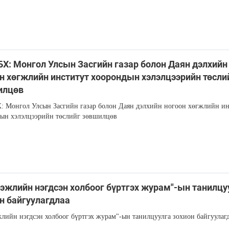
Х: Монгол Улсын Засгийн газар болон Даян дэлхийн
н хөгжлийн институт хоорондын хэлэлцээрийн төсли
илцөв
 Монгол Улсын Засгийн газар болон Даян дэлхийн ногоон хөгжлийн ин
ын хэлэлцээрийн төслийг зөвшилцөв
эжлийн нэгдсэн холбоог бүртгэх журам"-ын танилцу
н байгуулагдлаа
лийн нэгдсэн холбоог бүртгэх журам"-ын танилцуулга зохион байгуулаг