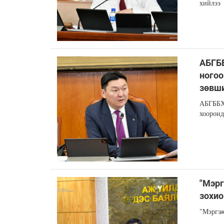
хийлээ
АБГББ
ногоо
зөвш
АБГББХ:
хооронд
"Мэрг
зохио
"Мэргэж