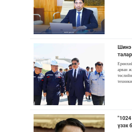
Шинэ 
талар
Ерөнхий
арван ж
төслийн
техники
"1024
үзэх 