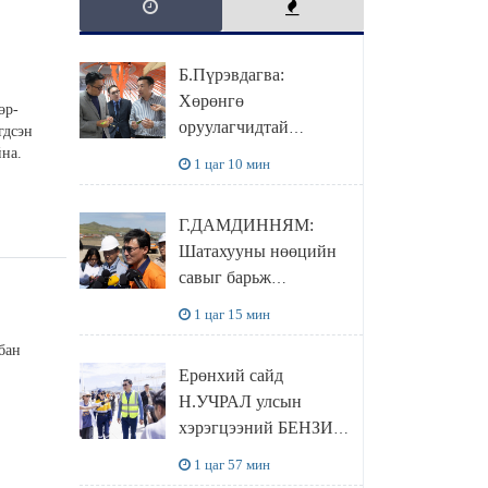
Б.Пүрэвдагва:
Хөрөнгө
өр-
оруулагчидтай
гдсэн
хамтран хүүхэд залуус,
айна.
1 цаг 10 мин
бизнес эрхлэгчдээ
дэмжих инкубатор
Г.ДАМДИННЯМ:
төвүүдийг хотын
Шатахууны нөөцийн
захын хорооллуудад
савыг барьж
байгуулна
байгуулснаар УЛСЫН
1 цаг 15 мин
ХЭРЭГЦЭЭГЭЭ 3
бан
САРААР
Ерөнхий сайд
НӨӨЦЛӨДӨГ болно
Н.УЧРАЛ улсын
хэрэгцээний БЕНЗИН
НӨӨЦЛӨХ САВНЫ
1 цаг 57 мин
нөхцөл байдалтай