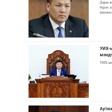
Дараа ж
бүрэн л
шинжилг
УИХ-ы
мэндч
УИХ-ын 
Аутиз