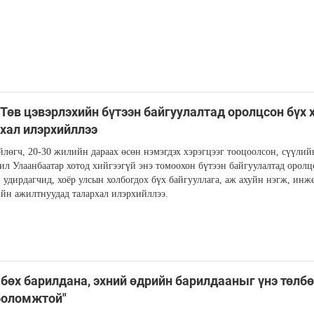
Төв цэвэрлэхийн бүтээн байгуулалтад оролцсон бүх 
хал илэрхийллээ
лөгч, 20-30 жилийн дараах өсөн нэмэгдэх хэрэгцээг тооцоолсон, сүүлий
ил Улаанбаатар хотод хийгээгүй энэ томоохон бүтээн байгуулалтад оролц
 удирдагчид, хоёр улсын холбогдох бүх байгууллага, аж ахуйн нэгж, инж
йн ажилтнуудад талархал илэрхийллээ.
 бөх барилдана, эхний өдрийн барилдааныг үнэ төлб
боломжтой"