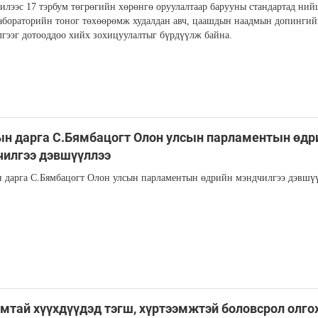
илээс 17 тэрбум төгрөгийн хөрөнгө оруулалтаар барууны стандартад ний
абораторийн тоног төхөөрөмж худалдан авч, цаашдын наадмын допинги
ээг дотооддоо хийх зохицуулалтыг бүрдүүлж байна.
н дарга С.Бямбацогт Олон улсын парламентын өдр
илгээ дэвшүүллээ
дарга С.Бямбацогт Олон улсын парламентын өдрийн мэндчилгээ дэвшү
мтай хүүхдүүдэд тэгш, хүртээмжтэй боловсрол олго