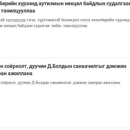
бөрийн хүрээнд аутизмын нөхцөл байдлын судалгаа
 танилцууллаа
ай хүүхдүүдэд тэгш, хүртээмжтэй боловсрол олгох хөтөлбөрийн хүрээнд
н нөхцөл байдлын судалгааг хийж, танилцууллаа
н соёрхолт, дуучин Д.Болдын санаачилгыг дэмжин
ран ажиллана
соёрхолт, дуучин Д.Болдын санаачилгыг дэмжин хамтран ажиллана