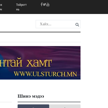
ох
Тойрогт
рч
нь
Шинэ мэдээ