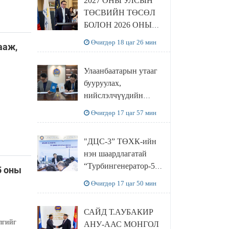
2027 ОНЫ УЛСЫН
ТӨСВИЙН ТӨСӨЛ
БОЛОН 2026 ОНЫ
ТӨСВИЙН
Өчигдөр 18 цаг 26 мин
ааж,
ТОДОТГОЛЫН
ТӨСЛИЙН ОЛОН
Улаанбаатарын утааг
НИЙТИЙН
бууруулах,
ХЭЛЭЛЦҮҮЛЭГ
нийслэлчүүдийн
БОЛЛОО
эрүүл мэндийг
Өчигдөр 17 цаг 57 мин
хамгаалах төслийг
“Чингис хаан
"ДЦС-3” ТӨХК-ийн
баялгийн сан нэгдэл”
нэн шаардлагатай
ХХК-тай хамтран
“Турбингенератор-5”-
5 оны
хэрэгжүүлнэ
ын шинэчлэлийн
Өчигдөр 17 цаг 50 мин
төсвийг
шийдвэрлэхээр болов
САЙД Т.АУБАКИР
лгийг
АНУ-ААС МОНГОЛ