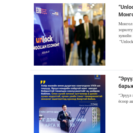
“Unlo
Монг
Монгол 
зорилту
хувийн 
“Unlock
“Эрүү
барьж
“Эрүүл 
ёсоор а