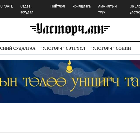
UPDATE
Сэдэв,
Нийтлэл
Ярилцлага
Амжилтын
Онцл
асуудал
түүх
улстө
СНИЙ СУДАЛГАА
"УЛСТӨРЧ" СЭТГҮҮЛ
"УЛСТӨРЧ" СОНИН