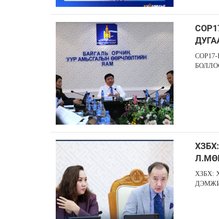
COP1
ДУГА
COP17
БОЛЛО
ХЗБХ
Л.МӨ
ХЗБХ:
ДЭМЖ