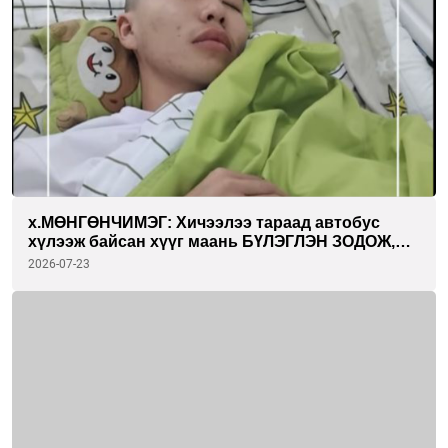
х.МӨНГӨНЧИМЭГ: Хичээлээ тараад автобус
хүлээж байсан хүүг маань БҮЛЭГЛЭН ЗОДОЖ,
хүнд гэмтэл учруулсан. Хүүгээ эрүүл болгохын
2026-07-23
төлөө бүх зүйлээ зориулж байна.