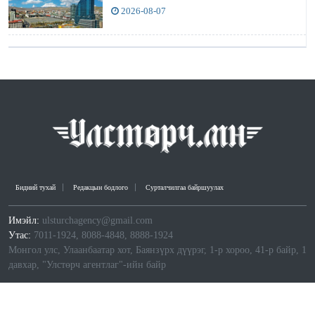
2026-08-07
Бидний тухай
Редакцын бодлого
Сурталчилгаа байршуулах
Имэйл:
ulsturchagency@gmail.com
Утас:
7011-1924, 8088-4848, 8888-1924
Монгол улс, Улаанбаатар хот, Баянзүрх дүүрэг, 1-р хороо, 41-р байр, 1
давхар, "Улстөрч агентлаг"-ийн байр