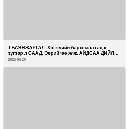
Т.БАЯНЖАРГАЛ: Хөгжлийн бэрхшээл гэдэг
зүгээр л СААД. Өөрийгөө ялж, АЙДСАА ДИЙЛЖ
тэмцээний тайзан дээр гарах ҮНЭХЭЭР САЙХАН
2025-05-29
МЭДРЭМЖ өгсөн