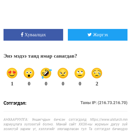
Хуваалцах
Жиргэх
Энэ мэдээ танд ямар санагдав?
1
0
0
0
0
2
Сэтгэгдэл:
Таны IP: (216.73.216.70)
АНХААРУУЛГА: Уншигчдын бичсэн сэтгэгдэлд https://www.ulsturch.mn
хариуцлага хүлээхгүй болно. Манай сайт ХХЗХ-ны журмын дагуу зүй
зохисгүй зарим үг, хэллэгийг хязгаарласан тул Та сэтгэгдэл бичихдээ