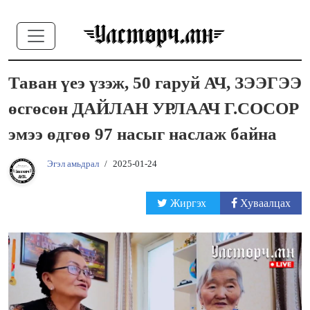
Таван үеэ үзэж, 50 гаруй АЧ, ЗЭЭГЭЭ
өсгөсөн ДАЙЛАН УРЛААЧ Г.СОСОР
эмээ өдгөө 97 насыг наслаж байна
Эгэл амьдрал
/
2025-01-24
Жиргэх
Хуваалцах