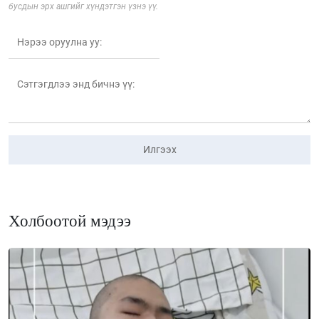
бусдын эрх ашгийг хүндэтгэн үзнэ үү.
Илгээх
Холбоотой мэдээ