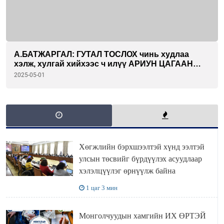
А.БАТЖАРГАЛ: ГУТАЛ ТОСЛОХ чинь худлаа
хэлж, хулгай хийхээс ч илүү АРИУН ЦАГААН
ХӨДӨЛМӨР шүү дээ...
2025-05-01
Хөгжлийн бэрхшээлтэй хүнд ээлтэй
улсын төсвийг бүрдүүлэх асуудлаар
хэлэлцүүлэг өрнүүлж байна
1 цаг 3 мин
Монголчуудын хамгийн ИХ ӨРТЭЙ