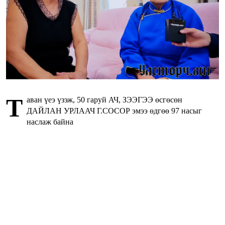
Т
аван үеэ үзэж, 50 гаруй АЧ, ЗЭЭГЭЭ өсгөсөн
ДАЙЛАН УРЛААЧ Г.СОСОР эмээ өдгөө 97 насыг
наслаж байна