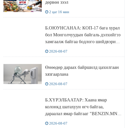
дөрвөн зээл
2 цаг 16 мин
Б.ОЮУНСАНАА: КОП-17 бага хурал
бол Монголчуудын байгаль дэлхийгээ
хамгаалж байгаа бодлого шийдвэрийг
ДЭЛХИЙД СУРТАЛЧИЛАХ гол
2026-08-07
бодлого
Өнөөдөр дараах байршилд цахилгаан
хязгаарлана
2026-08-07
Б.ХҮРЭЛБААТАР: Хаана ямар
колонкд шатахуун өгч байгаа,
дараалал ямар байгааг "BENZIN.MN”
сайтаас харах боломжтой
2026-08-07