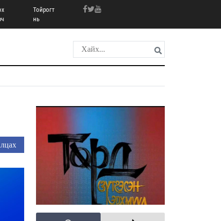
ох
Тойрогт
рч
нь
лцах