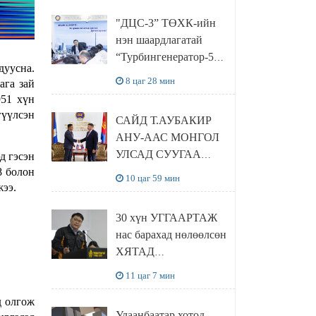
“Чингис хаан
"ДЦС-3” ТӨХК-ийн
баялгийн сан нэгдэл”
нэн шаардлагатай
ХХК-тай хамтран
“Турбингенератор-5”-
хэрэгжүүлнэ
дуусна.
ын шинэчлэлийн
8 цаг 28 мин
ага зай
төсвийг
951 хүн
шийдвэрлэхээр болов
гүүлсэн
САЙД Т.АУБАКИР
АНУ-ААС МОНГОЛ
УЛСАД СУУГАА
д гэсэн
ЭЛЧИН САЙД
8 болон
10 цаг 59 мин
жээ.
РИЧАРД
БУАНГАНЫГ
30 хүн УГГААРТАЖ
ХҮЛЭЭН АВЧ
нас барахад нөлөөлсөн
УУЛЗЛАА
ХЯТАД
барьцалдуулагчийг
11 цаг 7 мин
Ц.ЭРДЭНЭБАЯР
д олгож
захирал дахин
Улаанбаатар хотод