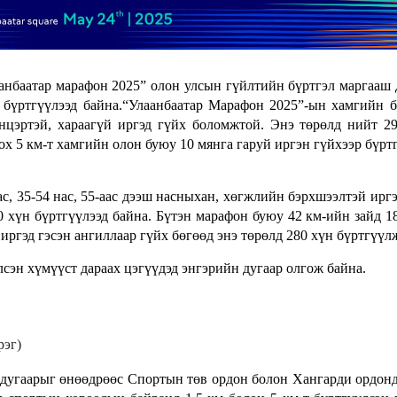
аанбаатар марафон 2025” олон улсын гүйлтийн бүртгэл маргааш 
 бүртгүүлээд байна.“Улаанбаатар Марафон 2025”-ын хамгийн б
энцэртэй, хараагүй иргэд гүйх боломжтой. Энэ төрөлд нийт 2
х 5 км-т хамгийн олон буюу 10 мянга гаруй иргэн гүйхээр бүрт
с, 35-54 нас, 55-аас дээш насныхан, хөгжлийн бэрхшээлтэй иргэ
 хүн бүртгүүлээд байна. Бүтэн марафон буюу 42 км-ийн зайд 1
ргэд гэсэн ангиллаар гүйх бөгөөд энэ төрөлд 280 хүн бүртгүүл
сэн хүмүүст дараах цэгүүдэд энгэрийн дугаар олгож байна.
рэг)
н дугаарыг өнөөдрөөс Спортын төв ордон болон Хангарди ордон