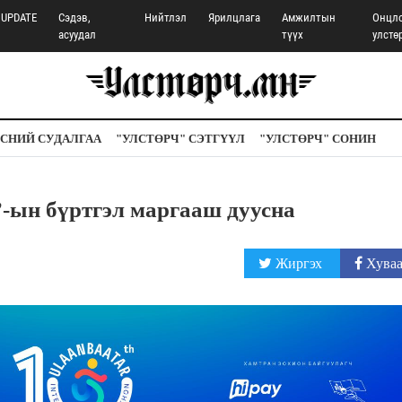
UPDATE
Сэдэв,
Нийтлэл
Ярилцлага
Амжилтын
Онцл
асуудал
түүх
улстө
СНИЙ СУДАЛГАА
"УЛСТӨРЧ" СЭТГҮҮЛ
"УЛСТӨРЧ" СОНИН
-ын бүртгэл маргааш дуусна
Жиргэх
Хуваа