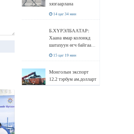
хязгаарлана
бодлого
14 цаг 34 мин
Б.ХҮРЭЛБААТАР:
Хаана ямар колонкд
шатахуун өгч байгаа,
дараалал ямар байгааг
15 цаг 19 мин
"BENZIN.MN”
сайтаас харах
Монголын экспорт
боломжтой
12.2 тэрбум ам.долларт
хүрэв
16 цаг 2 мин
БОЛОВСРОЛЫН
САЙД Л.ЭНХ-
АМГАЛАН