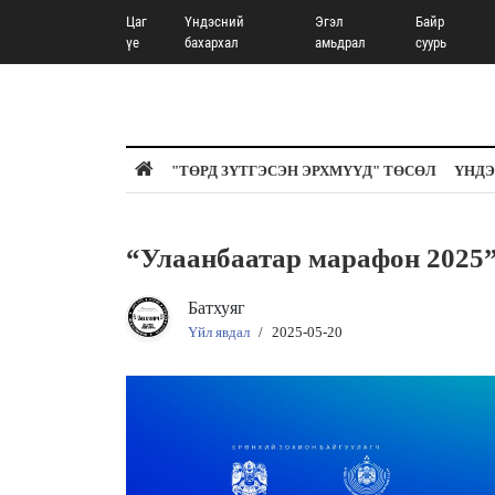
Цаг
Үндэсний
Эгэл
Байр
үе
бахархал
амьдрал
суурь
"ТӨРД ЗҮТГЭСЭН ЭРХМҮҮД" ТӨСӨЛ
ҮНДЭ
“Улаанбаатар марафон 2025”
Батхуяг
Үйл явдал
/
2025-05-20