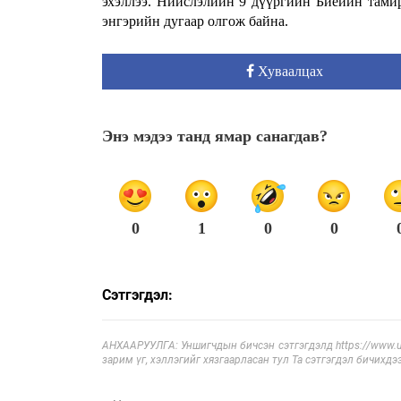
эхэллээ. Нийслэлийн 9 дүүргийн Биеийн тамир
энгэрийн дугаар олгож байна.
Хуваалцах
Энэ мэдээ танд ямар санагдав?
0
1
0
0
Сэтгэгдэл:
АНХААРУУЛГА: Уншигчдын бичсэн сэтгэгдэлд https://www.ul
зарим үг, хэллэгийг хязгаарласан тул Та сэтгэгдэл бичихдэ