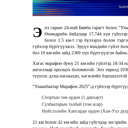
Э
нэ сарын 24-ний Бямба гарагт болох “Ул
Өнөөдрийн байдлаар 17,744 хүн гүйхээр
болох 1.5 км-т гэр бүлээрээ болон тэрг
гүйхээр бүртгүүлжээ. Эрүүл мэндийн гүйлт боло
бол 10 км-ийн зайд 2369 хүн бүртгүүлсэн байна.
Хагас марафон буюу 21 км-ийн гүйлтэд 18-34 на
ангиллаар оролцох боломжтой. Энэ төрөлд 1930
түүнээс дээш насныхан, хөгжлийн бэрхшээлтэй и
“Улаанбаатар Марафон 2025”-д гүйхээр бүртгүүл
Спортын төв ордон (1 давхарт)
Сүхбаатарын талбай (том асар)
Нийслэлийн Хангарди ордон (Хан-Уул дүү
21 км болон 42 км-ийн зайд гүйгчдэд энгэрий