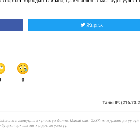
 спортын хороодын байранд 1,5 км болон 5 км-т бүртгүүлсэн 
Жиргэх
0
0
Таны IP: (216.73.
sturch.mn хариуцлага хүлээхгүй болно. Манай сайт ХХЗХ-ны журмын дагуу зүй
э бусдын эрх ашгийг хүндэтгэн үзнэ үү.