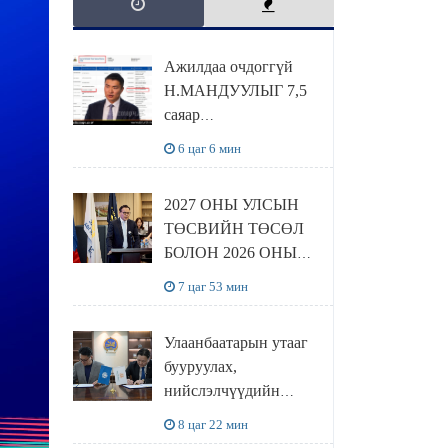
Ажилдаа очдоггүй
Н.МАНДУУЛЫГ 7,5
саяар
УРАМШУУЛЖЭЭ
6 цаг 6 мин
2027 ОНЫ УЛСЫН
ТӨСВИЙН ТӨСӨЛ
БОЛОН 2026 ОНЫ
ТӨСВИЙН
7 цаг 53 мин
ТОДОТГОЛЫН
ТӨСЛИЙН ОЛОН
Улаанбаатарын утааг
НИЙТИЙН
бууруулах,
ХЭЛЭЛЦҮҮЛЭГ
нийслэлчүүдийн
БОЛЛОО
эрүүл мэндийг
8 цаг 22 мин
хамгаалах төслийг