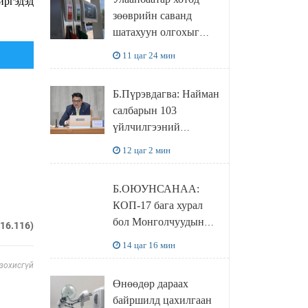
иргэдэд
худалдаж авахаар
зөөврийн саванд
болжээ
шатахуун олгохыг
хязгаарласан бол орон
11 цаг 24 мин
нутагт ийм хориг
мөрдөгдөхгүй
Б.Пүрэвдагва: Найман
салбарын 103
үйлчилгээний
бүртгэлийг
12 цаг 2 мин
цуцалснаар бизнес
эрхлэхэд таатай
Б.ОЮУНСАНАА:
нөхцөл бүрдэнэ
КОП-17 бага хурал
бол Монголчуудын
216.116)
байгаль дэлхийгээ
14 цаг 16 мин
хамгаалж байгаа
 зохисгүй
бодлого шийдвэрийг
Өнөөдөр дараах
ДЭЛХИЙД
байршилд цахилгаан
СУРТАЛЧИЛАХ гол