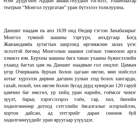
есөн дүүргийн Ардын авьяастнуудын тоглолт, Улаанбаатар
театрын “Монгол туургатан” уран бүтээлээ толилуулна.
Даншиг наадам нь анх 1639 онд Өндөр гэгээн Занабазарыг
Монгол түмний шашны тэргүүн, анхдугаар Богд
Жавзандамба хутагтын ширээнд өргөмжлөн залах үеэс
эхлэлтэй бөгөөд Монголын шашин соёлын томоохон арга
хэмжээ юм. Бурхны шашны бага таван ухааны бүжиглэлийн
ухаанд багтах цам нь Даншиг наадмын гол онцлог. Цамын
үеэр Очирваань бурхан болон цагаан өвгөн, мөн нийслэл
хотыг хүрээлэх дөрвөн дагшин уулын эзэд болох хангарди,
гахай, нохой, хөх өвгөн болон бусад дүрд хувирсан 120 гаруй
цамчин баг өмсгөл, ур хийц уран нарийн, гоёмсог чимэг
зүүлт, барьц хэрэгслээрээ гоён, гар, хөл, биеийн
хөдөлгөөнөөр дотоод сэтгэлийн бясалгалыг илэрхийлэн,
хортон дайсан, ад зэтгэрийг даран сөнөөж буй
хөдөлгөөнүүдийг уран яруугаар үзүүлдэг.