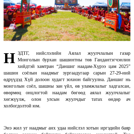
Н
ЗДТГ, нийслэлийн Аялал жуулчлалын газар
Монголын бурхан шашинтны төв Гандантэгчэнлин
хийдтэй хамтран “Даншиг наадам-Хүрээ цам 2025”
шашин соёлын наадмыг зургаадугаар сарын 27-29-ний
өдрүүдэд Хүй долоон худагт зохион байгуулна. Даншиг нь
монголын соёл, шашны зан үйл, өв уламжлалыг хадгалсан,
өвөрмөц онцлогтой наадам бөгөөд аялал жуулчлалыг
хөгжүүлж, олон улсын жуулчдыг татах өндөр ач
холбогдолтой юм.
Энэ жил уг наадмыг анх удаа нийслэл хотын иргэдийн баяр