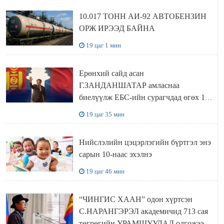
10.017 ТОНН АИ-92 АВТОБЕНЗИН
ОРЖ ИРЭЭД БАЙНА
19 цаг 1 мин
Ерөнхий сайд асан
Г.ЗАНДАНШАТАР амласнаа
биелүүлж ЕБС-ийн сурагчдад өгөх 10.
МЯНГАН ШАТРАА хүлээн авчээ
19 цаг 35 мин
Нийслэлийн цэцэрлэгийн бүртгэл энэ
сарын 10-наас эхэлнэ
19 цаг 46 мин
“ЧИНГИС ХААН” одон хүртсэн
С.НАРАНГЭРЭЛ академичид 713 сая
төгрөгийн УРАМШУУЛАЛ олгожээ