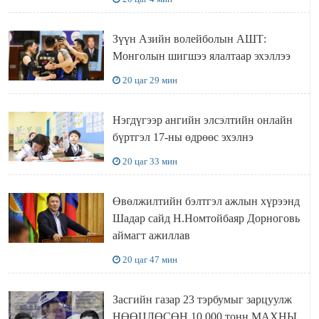
Зүүн Азийн волейболын АШТ:
Монголын шигшээ ялалтаар эхэллээ
20 цаг 29 мин
Нэгдүгээр ангийн элсэлтийн онлайн
бүртгэл 17-ны өдрөөс эхэлнэ
20 цаг 33 мин
Өвөлжилтийн бэлтгэл ажлын хүрээнд
Шадар сайд Н.Номтойбаяр Дорноговь
аймагт ажиллав
20 цаг 47 мин
Засгийн газар 23 тэрбумыг зарцуулж
НӨӨЦЛӨСӨН 10.000 тонн МАХНЫ