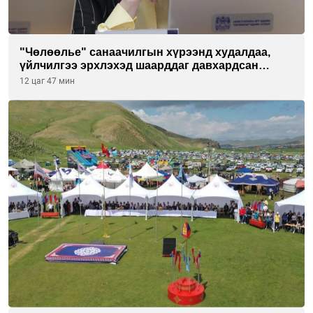
"Чөлөөлье" санаачилгын хүрээнд худалдаа,
үйлчилгээ эрхлэхэд шаарддаг давхардсан
бүртгэлийг хүчингүй болгох тогтоолын төслийг
12 цаг 47 мин
баталлаа