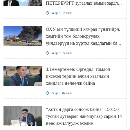
ПЕТЕРБУРГТ зугаалах замын зардлаа
“ИНҮТ” ТӨХХК даажээ
14 цаг 12 мин
ОХУ-ын түлшний хямрал гүнзгийрч,
хамгийн том боловсруулах
үйлдвэрүүд нь хүртэл халдлагын бай
болов
14 цаг 15 мин
З.Төмөртөмөө: Өргөдөл, гомдол
ихсэхэд төрийн албан хаагчдын
хандлага нөлөөлж байна
15 цаг 36 мин
“Хотын дарга сонсож байна” 150150
тусгай дугаарыг наймдугаар сарын 14-
нөөс ажиллуулж эхэлнэ