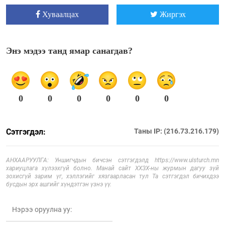
Хуваалцах
Жиргэх
Энэ мэдээ танд ямар санагдав?
0
0
0
0
0
0
Сэтгэгдэл:
Таны IP: (216.73.216.179)
АНХААРУУЛГА: Уншигчдын бичсэн сэтгэгдэлд https://www.ulsturch.mn
хариуцлага хүлээхгүй болно. Манай сайт ХХЗХ-ны журмын дагуу зүй
зохисгүй зарим үг, хэллэгийг хязгаарласан тул Та сэтгэгдэл бичихдээ
бусдын эрх ашгийг хүндэтгэн үзнэ үү.