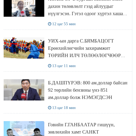
дахин төлөвлөлт гээд айлуудыг
нүүлгэсэн. Гэтэл одоог хүртэл хашаа
байшин ч байхгүй, орон сууц ч
12 цаг 55 мин
байхгүй хаана амьдрахаа мэдэхгүй явж
байна
УИХ-ын дарга С.БЯМБАЦОГТ
Ерөнхийлөгчийн захирамжит
ТӨРИЙН ИЛЧ ТӨЛӨӨЛӨГЧӨӨР
Сутай хайрханы тахилгад оролцжээ
13 цаг 11 мин
Б.ДАШПҮРЭВ: 800 ам.доллар байсан
92 төрлийн бензины үнэ 851
ам.доллар болж НЭМЭГДСЭН
13 цаг 18 мин
Говийн Г.ГАНБААТАР гишүүн,
зөвлөхийн хамт САНКТ