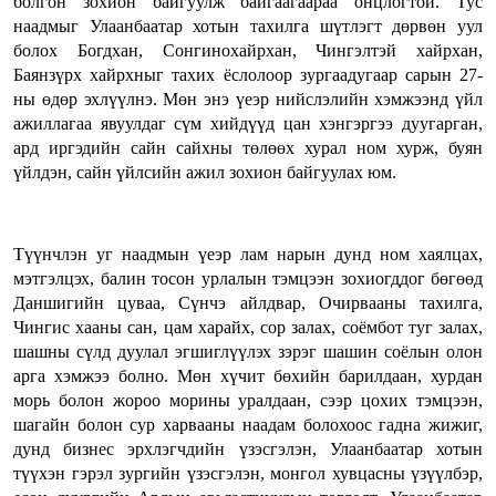
болгон зохион байгуулж байгаагаараа онцлогтой. Тус
наадмыг Улаанбаатар хотын тахилга шүтлэгт дөрвөн уул
болох Богдхан, Сонгинохайрхан, Чингэлтэй хайрхан,
Баянзүрх хайрхныг тахих ёслолоор зургаадугаар сарын 27-
ны өдөр эхлүүлнэ. Мөн энэ үеэр нийслэлийн хэмжээнд үйл
ажиллагаа явуулдаг сүм хийдүүд цан хэнгэргээ дуугарган,
ард иргэдийн сайн сайхны төлөөх хурал ном хурж, буян
үйлдэн, сайн үйлсийн ажил зохион байгуулах юм.
Түүнчлэн уг наадмын үеэр лам нарын дунд ном хаялцах,
мэтгэлцэх, балин тосон урлалын тэмцээн зохиогддог бөгөөд
Даншигийн цуваа, Сүнчэ айлдвар, Очирвааны тахилга,
Чингис хааны сан, цам харайх, сор залах, соёмбот туг залах,
шашны сүлд дуулал эгшиглүүлэх зэрэг шашин соёлын олон
арга хэмжээ болно. Мөн хүчит бөхийн барилдаан, хурдан
морь болон жороо морины уралдаан, сээр цохих тэмцээн,
шагайн болон сур харвааны наадам болохоос гадна жижиг,
дунд бизнес эрхлэгчдийн үзэсгэлэн, Улаанбаатар хотын
түүхэн гэрэл зургийн үзэсгэлэн, монгол хувцасны үзүүлбэр,