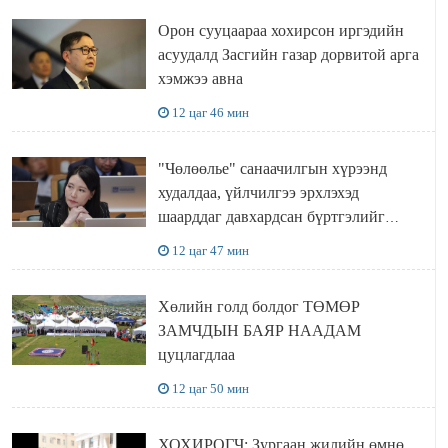
Орон сууцаараа хохирсон иргэдийн
асуудалд Засгийн газар дорвитой арга
хэмжээ авна
12 цаг 46 мин
"Чөлөөлье" санаачилгын хүрээнд
худалдаа, үйлчилгээ эрхлэхэд
шаарддаг давхардсан бүртгэлийг
хүчингүй болгох тогтоолын төслийг
12 цаг 47 мин
баталлаа
Хөлийн голд болдог ТӨМӨР
ЗАМЧДЫН БАЯР НААДАМ
цуцлагдлаа
12 цаг 50 мин
ХОХИРОГЧ: Зургаан жилийн өмнө