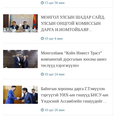
15 цаг 56 мин
МОНГОЛ УЛСЫН ШАДАР САЙД,
УЛСЫН ОНЦГОЙ КОМИССЫН
ДАРГА Н.НОМТОЙБАЯР
ӨМНӨГОВЬ АЙМАГТ
16 цаг 4 мин
АЖИЛЛАЛАА
Монголбанк “Койн Инвест Траст”
компанитай дурсгалын зоосны шинэ
төслүүд хэрэгжүүлнэ
16 цаг 24 мин
Байнгын хорооны дарга Г.Тэмүүлэн
тэргүүтэй УИХ-ын гишүүд БНСУ-ын
Үндэсний Ассамблейн гишүүдийг
хүлээн авч уулзав
16 цаг 26 мин