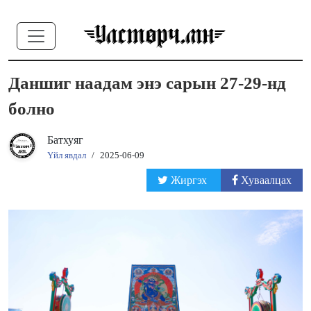
Даншиг наадам энэ сарын 27-29-нд
болно
Батхуяг
Үйл явдал
/
2025-06-09
Жиргэх
Хуваалцах