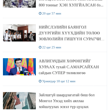
800 тонныг ХЭН ХУЛГЙАЛСАН бэ...
20 цаг 57 мин
НИЙСЛЭЛИЙН БАЯНГОЛ
ДҮҮРГИЙН ХҮҮХДИЙН ТӨЛӨӨ
ЗӨВЛӨЛИЙН ГИШҮҮН СУРАГЧИД
БОЛОВСРОЛЫН ЯАМАНД
22 цаг 25 мин
ЗОЧИЛЛОО
АВЛИГАЧДЫН ХӨРӨНГИЙГ
ХУРААХ тухай С.АМАРСАЙХАН
сайдын СУПЕР төлөвлөгөө
Уржигдар 18 цаг 12 мин
Зайлшгүй шаардлагатай биш бол
Монгол Улсад хийх аяллаа
хойшлуулах эсвэл түр цуцлах