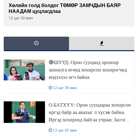
Хөлийн голд болдог ТӨМӨР ЗАМЧДЫН БАЯР
НААДАМ цуцлагдлаа
12 цаг 50 мин
🔴ШУУД: Орон сууцанд орохоор
захиалга өгөөд хохирсон хохирогчид
мэдээлэл өгч байна
12 цаг 36 мин
О.БАТХҮҮ: Орон сууцаараа хохирсон
иргэд байр аа авахыг л хүсэж байна.
Иргэд хохироод байгаа учраас Засгийн
газар доривтой арга хэмжээ авч
12 цаг 42 мин
ажиллана