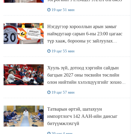
19 цаг 51 мин
Нэгдүгээр хорооллын арын замыг
наймдугаар сарын 6-ны 23:00 цагаас
түр хааж, борооны ус зайлуулах
шугамын хөндлөн сэтэлгээ хийнэ
19 цаг 55 мин
Хууль зүй, дотоод хэргийн сайдын
багцын 2027 оны төсвийн төслийн
олон нийтийн хэлэлцүүлгийг зохион
байгууллаа
19 цаг 57 мин
Татварын өртэй, шатахуун
импортлогч 142 ААН-ийн дансыг
битүүмжлэхгүй
20 цаг 4 мин