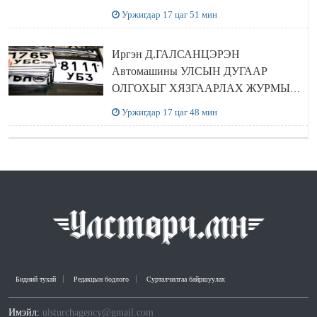
Уржигдар 17 цаг 51 мин
Иргэн Д.ГАЛСАНЦЭРЭН
Автомашины УЛСЫН ДУГААР
ОЛГОХЫГ ХЯЗГААРЛАХ ЖУРМЫГ
ЦУЦЛУУЛАХ санал гаргажээ
Уржигдар 17 цаг 48 мин
Бидний тухай
Редакцын бодлого
Сурталчилгаа байршуулах
Имэйл:
ulsturchagency@gmail.com