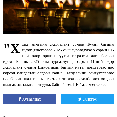
"Х
овд аймгийн Жаргалант сумын Буянт багийн
нутаг дэвсгэрээс 2025 оны зургаадугаар сарын 01-
ний өдөр оршин суугаа газраасаа алга болсон
иргэн Б нь 2025 оны зургаадугаар сарын 11-ний өдөр
Жаргалант сумын Цамбагарав багийн нутаг дэвсгэрээс нас
барсан байдалтай олдсон байна. Цагдаагийн байгууллагаас
нас барсан шалтгааныг тогтоох чиглэлээр холбогдох мөрдөн
шалгах ажиллагааг явуулж байна” гэж ЦЕГ-аас мэдээллээ.
Хуваалцах
Жиргэх