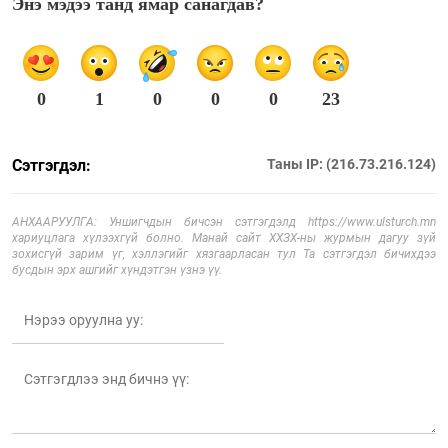
Энэ мэдээ танд ямар санагдав?
0
1
0
0
0
23
Сэтгэгдэл:
Таны IP: (216.73.216.124)
АНХААРУУЛГА: Уншигчдын бичсэн сэтгэгдэлд https://www.ulsturch.mn
хариуцлага хүлээхгүй болно. Манай сайт ХХЗХ-ны журмын дагуу зүй
зохисгүй зарим үг, хэллэгийг хязгаарласан тул Та сэтгэгдэл бичихдээ
бусдын эрх ашгийг хүндэтгэн үзнэ үү.