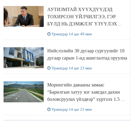
АУТИЗМТАЙ ХҮҮХДҮҮДЭД
ТОХИРСОН ҮЙЛЧИЛГЭЭ, ГЭР
БҮЛД НЬ ДЭМЖЛЭГ ҮЗҮҮЛЭХ
ХӨТӨЛБӨР ШААРДЛАГАТАЙ
Уржигдар 14 цаг 49 мин
БАЙНА
Нийслэлийн 30 дугаар сургуулийг 10
дугаар сарын 1-нд ашиглалтад оруулна
Уржигдар 14 цаг 23 мин
Морингийн давааны замаас
“Барилгын хатуу хог хаягдал дахин
боловсруулах үйлдвэр” хүртэлх 1.5 км
урт авто зам ашиглалтад орлоо
Уржигдар 14 цаг 21 мин