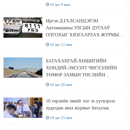
16 цаг 9 мин
Иргэн Д.ГАЛСАНЦЭРЭН
Автомашины УЛСЫН ДУГААР
ОЛГОХЫГ ХЯЗГААРЛАХ ЖУРМЫГ
ЦУЦЛУУЛАХ санал гаргажээ
16 цаг 12 мин
БАГАХАНГАЙ-ХӨШИГИЙН
ХӨНДИЙ-ЭМЭЭЛТ ЧИГЛЭЛИЙН
ТӨМӨР ЗАМЫН ТӨСЛИЙН
БҮТЭЭН БАЙГУУЛАЛТ
16 цаг 20 мин
ЭРЧИМЖИЖ БАЙНА
16 төрлийн эмийг нэг эх үүсвэрээс
худалдан авах журмыг баталлаа
18 цаг 25 мин