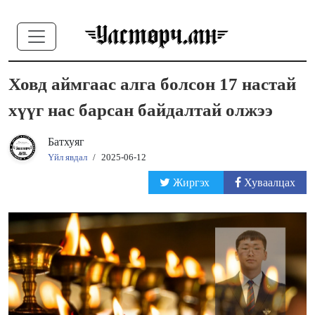
Ховд аймгаас алга болсон 17 настай
хүүг нас барсан байдалтай олжээ
Батхуяг
Үйл явдал
/
2025-06-12
Жиргэх
Хуваалцах