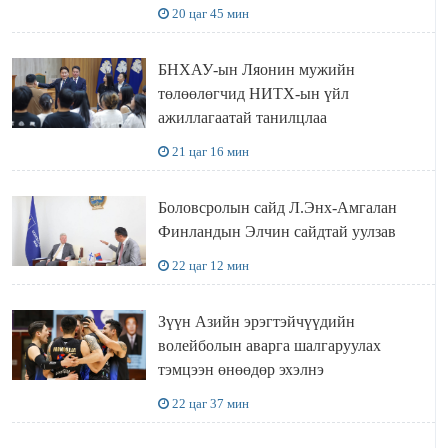
шаардлагатай
20 цаг 45 мин
БНХАУ-ын Ляонин мужийн
төлөөлөгчид НИТХ-ын үйл
ажиллагаатай танилцлаа
21 цаг 16 мин
Боловсролын сайд Л.Энх-Амгалан
Финландын Элчин сайдтай уулзав
22 цаг 12 мин
Зүүн Азийн эрэгтэйчүүдийн
волейболын аварга шалгаруулах
тэмцээн өнөөдөр эхэлнэ
22 цаг 37 мин