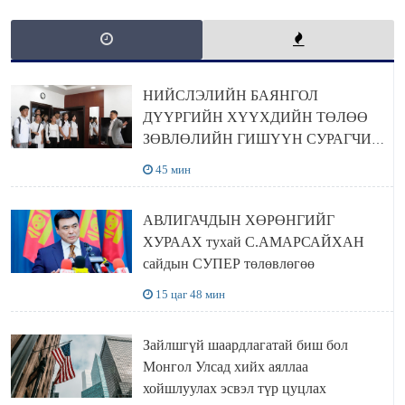
НИЙСЛЭЛИЙН БАЯНГОЛ
ДҮҮРГИЙН ХҮҮХДИЙН ТӨЛӨӨ
ЗӨВЛӨЛИЙН ГИШҮҮН СУРАГЧИД
БОЛОВСРОЛЫН ЯАМАНД
45 мин
ЗОЧИЛЛОО
АВЛИГАЧДЫН ХӨРӨНГИЙГ
ХУРААХ тухай С.АМАРСАЙХАН
сайдын СУПЕР төлөвлөгөө
15 цаг 48 мин
Зайлшгүй шаардлагатай биш бол
Монгол Улсад хийх аяллаа
хойшлуулах эсвэл түр цуцлах