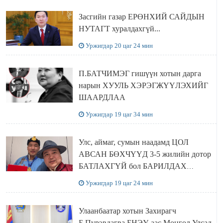
Засгийн газар ЕРӨНХИЙ САЙДЫН
НУТАГТ хуралдахгүй...
Уржигдар 20 цаг 24 мин
П.БАТЧИМЭГ гишүүн хотын дарга
нарын ХУУЛЬ ХЭРЭГЖҮҮЛЭХИЙГ
ШААРДЛАА
Уржигдар 19 цаг 34 мин
Улс, аймаг, сумын наадамд ЦОЛ
АВСАН БӨХЧҮҮД 3-5 жилийн дотор
БАТЛАХГҮЙ бол БАРИЛДАХ
ЭРХИЙГ нь хасаж, цолыг нь хураана
Уржигдар 19 цаг 24 мин
Улаанбаатар хотын Захирагч
Б.Пүрэвдагва БНЭУ-аас Монгол Улсад