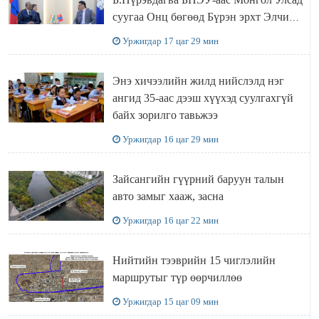
суугаа Онц бөгөөд Бүрэн эрхт Элчин
сайд Атул Малхари Готсурветэй
Уржигдар 17 цаг 29 мин
уулзлаа
Энэ хичээлийн жилд нийслэлд нэг
ангид 35-аас дээш хүүхэд суулгахгүй
байх зорилго тавьжээ
Уржигдар 16 цаг 29 мин
Зайсангийн гүүрний баруун талын
авто замыг хааж, засна
Уржигдар 16 цаг 22 мин
Нийтийн тээврийн 15 чиглэлийн
маршрутыг түр өөрчиллөө
Уржигдар 15 цаг 09 мин