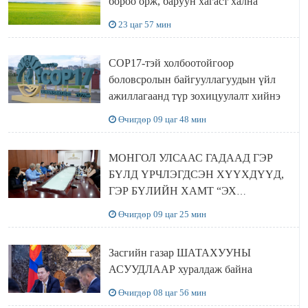
бороо орж, баруун хагаст хална
23 цаг 57 мин
COP17-тэй холбоотойгоор
боловсролын байгууллагуудын үйл
ажиллагаанд түр зохицуулалт хийнэ
Өчигдөр 09 цаг 48 мин
МОНГОЛ УЛСААС ГАДААД ГЭР
БҮЛД ҮРЧЛЭГДСЭН ХҮҮХДҮҮД,
ГЭР БҮЛИЙН ХАМТ “ЭХ
ОРОНТОЙГОО ТАНИЛЦАХ”
Өчигдөр 09 цаг 25 мин
АЯЛАЛ ХИЙЖ БАЙНА
Засгийн газар ШАТАХУУНЫ
АСУУДЛААР хуралдаж байна
Өчигдөр 08 цаг 56 мин