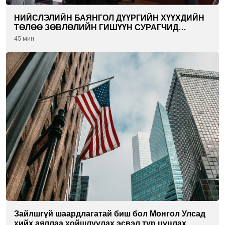
НИЙСЛЭЛИЙН БАЯНГОЛ ДҮҮРГИЙН ХҮҮХДИЙН
ТӨЛӨӨ ЗӨВЛӨЛИЙН ГИШҮҮН СУРАГЧИД
БОЛОВСРОЛЫН ЯАМАНД ЗОЧИЛЛОО
45 мин
Зайлшгүй шаардлагатай биш бол Монгол Улсад
хийх аяллаа хойшлуулах эсвэл түр цуцлах