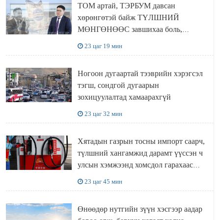
ТОМ артай, ТЭРБУМ давсан
хөрөнгөтэй байж ТҮЛШНИЙ
МӨНГӨНӨӨС завшихаа боль,
Ц.ЭРДЭНЭБАЯР захирал аа!!
23 цаг 19 мин
Ногоон дугаартай тээврийн хэрэгсэл
тэгш, сондгой дугаарын
зохицуулалтад хамаарахгүй
23 цаг 32 мин
Хятадын газрын тосны импорт саарч,
түлшний хангамжид дарамт үүссэн ч
улсын хэмжээнд хомсдол гарахаас
сэргийлж чадлаа
23 цаг 45 мин
Өнөөдөр нутгийн зүүн хэсгээр аадар