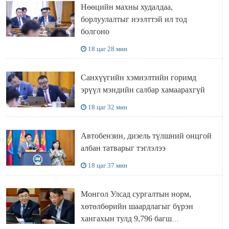
Нөөцийн махны худалдаа,
борлуулалтыг нээлттэй ил тод
болгоно
18 цаг 28 мин
Санхүүгийн хэмнэлтийн горимд
эрүүл мэндийн салбар хамаарахгүй
18 цаг 32 мин
Автобензин, дизель түлшний онцгой
албан татварыг тэглэлээ
18 цаг 37 мин
Монгол Улсад сургалтын норм,
хөтөлбөрийн шаардлагыг бүрэн
хангахын тулд 9,796 багш