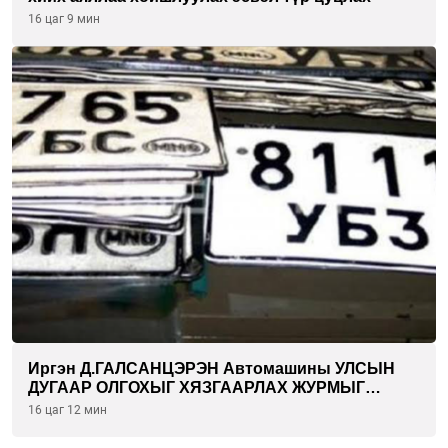
16 цаг 9 мин
Иргэн Д.ГАЛСАНЦЭРЭН Автомашины УЛСЫН
ДУГААР ОЛГОХЫГ ХЯЗГААРЛАХ ЖУРМЫГ
ЦУЦЛУУЛАХ санал гаргажээ
16 цаг 12 мин