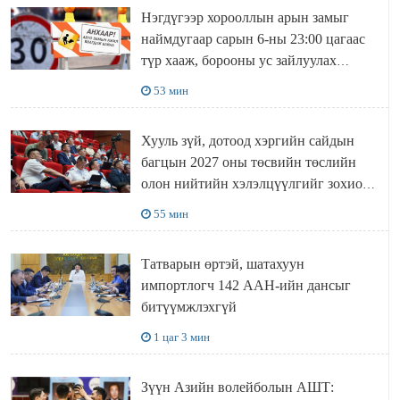
Нэгдүгээр хорооллын арын замыг
наймдугаар сарын 6-ны 23:00 цагаас
түр хааж, борооны ус зайлуулах
шугамын хөндлөн сэтэлгээ хийнэ
53 мин
Хууль зүй, дотоод хэргийн сайдын
багцын 2027 оны төсвийн төслийн
олон нийтийн хэлэлцүүлгийг зохион
байгууллаа
55 мин
Татварын өртэй, шатахуун
импортлогч 142 ААН-ийн дансыг
битүүмжлэхгүй
1 цаг 3 мин
Зүүн Азийн волейболын АШТ: