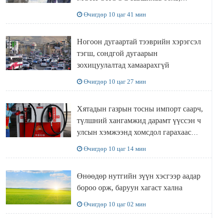
Ц.ЭРДЭНЭБАЯР захирал аа!!
Өчигдөр 10 цаг 41 мин
Ногоон дугаартай тээврийн хэрэгсэл
тэгш, сондгой дугаарын
зохицуулалтад хамаарахгүй
Өчигдөр 10 цаг 27 мин
Хятадын газрын тосны импорт саарч,
түлшний хангамжид дарамт үүссэн ч
улсын хэмжээнд хомсдол гарахаас
сэргийлж чадлаа
Өчигдөр 10 цаг 14 мин
Өнөөдөр нутгийн зүүн хэсгээр аадар
бороо орж, баруун хагаст хална
Өчигдөр 10 цаг 02 мин