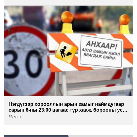
Нэгдүгээр хорооллын арын замыг наймдугаар
сарын 6-ны 23:00 цагаас түр хааж, борооны ус
зайлуулах шугамын хөндлөн сэтэлгээ хийнэ
53 мин