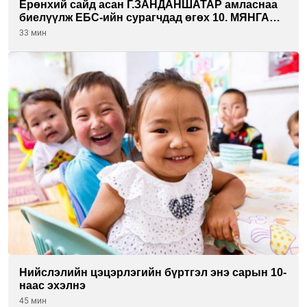
Ерөнхий сайд асан Г.ЗАНДАНШАТАР амласнаа
биелүүлж ЕБС-ийн сурагчдад өгөх 10. МЯНГАН
ШАТРАА хүлээн авчээ
33 мин
Нийслэлийн цэцэрлэгийн бүртгэл энэ сарын 10-
наас эхэлнэ
45 мин