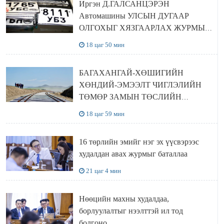
Иргэн Д.ГАЛСАНЦЭРЭН
Автомашины УЛСЫН ДУГААР
ОЛГОХЫГ ХЯЗГААРЛАХ ЖУРМЫГ
ЦУЦЛУУЛАХ санал гаргажээ
18 цаг 50 мин
БАГАХАНГАЙ-ХӨШИГИЙН
ХӨНДИЙ-ЭМЭЭЛТ ЧИГЛЭЛИЙН
ТӨМӨР ЗАМЫН ТӨСЛИЙН
БҮТЭЭН БАЙГУУЛАЛТ
18 цаг 59 мин
ЭРЧИМЖИЖ БАЙНА
16 төрлийн эмийг нэг эх үүсвэрээс
худалдан авах журмыг баталлаа
21 цаг 4 мин
Нөөцийн махны худалдаа,
борлуулалтыг нээлттэй ил тод
болгоно