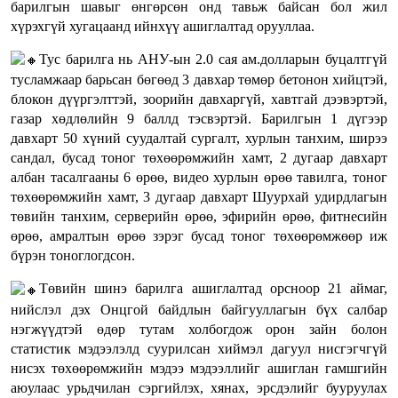
барилгын шавыг өнгөрсөн онд тавьж байсан бол жил
хүрэхгүй хугацаанд ийнхүү ашиглалтад орууллаа.
Тус барилга нь АНУ-ын 2.0 сая ам.долларын буцалтгүй
тусламжаар барьсан бөгөөд 3 давхар төмөр бетонон хийцтэй,
блокон дүүргэлттэй, зоорийн давхаргүй, хавтгай дээвэртэй,
газар хөдлөлийн 9 баллд тэсвэртэй. Барилгын 1 дүгээр
давхарт 50 хүний суудалтай сургалт, хурлын танхим, ширээ
сандал, бусад тоног төхөөрөмжийн хамт, 2 дугаар давхарт
албан тасалгааны 6 өрөө, видео хурлын өрөө тавилга, тоног
төхөөрөмжийн хамт, 3 дугаар давхарт Шуурхай удирдлагын
төвийн танхим, серверийн өрөө, эфирийн өрөө, фитнесийн
өрөө, амралтын өрөө зэрэг бусад тоног төхөөрөмжөөр иж
бүрэн тоноглогдсон.
Төвийн шинэ барилга ашиглалтад орсноор 21 аймаг,
нийслэл дэх Онцгой байдлын байгууллагын бүх салбар
нэгжүүдтэй өдөр тутам холбогдож орон зайн болон
статистик мэдээлэлд суурилсан хиймэл дагуул нисгэгчгүй
нисэх төхөөрөмжийн мэдээ мэдээллийг ашиглан гамшгийн
аюулаас урьдчилан сэргийлэх, хянах, эрсдэлийг бууруулах