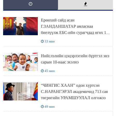
Ерөнхий сайд асан
Г.ЗАНДАНШАТАР амласнаа
биелүүлж ЕБС-ийн сурагчдад өгөх 10.
МЯНГАН ШАТРАА хүлээн авчээ
33 мин
Нийслэлийн цэцэрлэгийн бүртгэл энэ
сарын 10-наас эхэлнэ
45 мин
“ЧИНГИС ХААН” одон хүртсэн
С.НАРАНГЭРЭЛ академичид 713 сая
төгрөгийн УРАМШУУЛАЛ олгожээ
49 мин