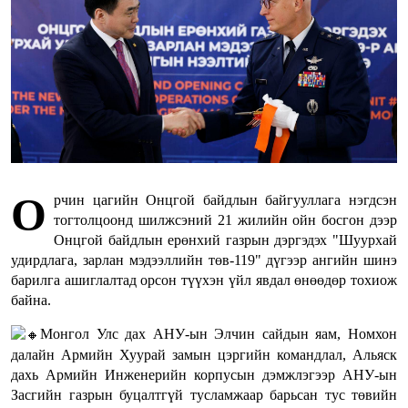
О
рчин цагийн Онцгой байдлын байгууллага нэгдсэн
тогтолцоонд шилжсэний 21 жилийн ойн босгон дээр
Онцгой байдлын ерөнхий газрын дэргэдэх "Шуурхай
удирдлага, зарлан мэдээллийн төв-119" дүгээр ангийн шинэ
барилга ашиглалтад орсон түүхэн үйл явдал өнөөдөр тохиож
байна.
Монгол Улс дах АНУ-ын Элчин сайдын яам, Номхон
далайн Армийн Хуурай замын цэргийн командлал, Альяск
дахь Армийн Инженерийн корпусын дэмжлэгээр АНУ-ын
Засгийн газрын буцалтгүй тусламжаар барьсан тус төвийн