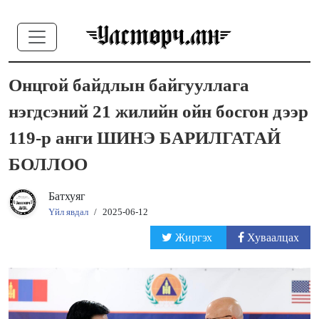
Онцгой байдлын байгууллага
нэгдсэний 21 жилийн ойн босгон дээр
119-р анги ШИНЭ БАРИЛГАТАЙ
БОЛЛОО
Батхуяг
Үйл явдал
/
2025-06-12
Жиргэх
Хуваалцах