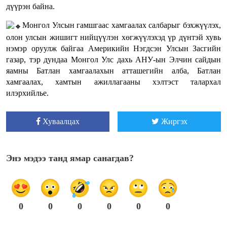
дүүрэн байна.
Монгол Улсын гамшгаас хамгаалах салбарыг бэхжүүлэх,
олон улсын жишигт нийцүүлэн хөгжүүлэхэд үр дүнтэй хувь
нэмэр оруулж байгаа Америкийн Нэгдсэн Улсын Засгийн
газар, тэр дундаа Монгол Улс дахь АНУ-ын Элчин сайдын
яамны Батлан хамгаалахын атташегийн алба, Батлан
хамгаалах, хамтын ажиллагааны хэлтэст талархал
илэрхийлье.
Хуваалцах
Жиргэх
Энэ мэдээ танд ямар санагдав?
0
0
0
0
0
0