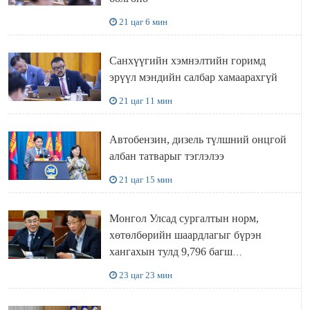
21 цаг 6 мин
Санхүүгийн хэмнэлтийн горимд
эрүүл мэндийн салбар хамаарахгүй
21 цаг 11 мин
Автобензин, дизель түлшний онцгой
албан татварыг тэглэлээ
21 цаг 15 мин
Монгол Улсад сургалтын норм,
хөтөлбөрийн шаардлагыг бүрэн
хангахын тулд 9,796 багш
шаардлагатай
23 цаг 23 мин