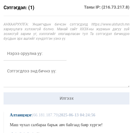
Сэтгэгдэл: (1)
Таны IP: (216.73.217.8)
АНХААРУУЛГА: Уншигчдын бичсэн сэтгэгдэлд https://www.ulsturch.mn
хариуцлага хүлээхгүй болно. Манай сайт ХХЗХ-ны журмын дагуу зүй
зохисгүй зарим үг, хэллэгийг хязгаарласан тул Та сэтгэгдэл бичихдээ
бусдын эрх ашгийг хүндэтгэн үзнэ үү.
Илгээх
Алтанцэцэг
(66.181.187.79)
2025-06-13 04:24:56
Маш чухал салбараа барьж авч байгаад баяр хүргэе!