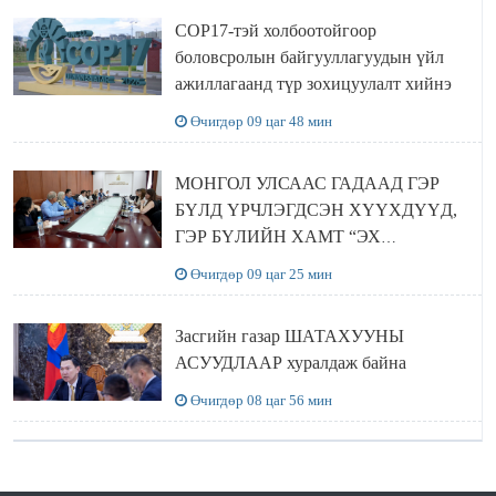
COP17-тэй холбоотойгоор
боловсролын байгууллагуудын үйл
ажиллагаанд түр зохицуулалт хийнэ
Өчигдөр 09 цаг 48 мин
МОНГОЛ УЛСААС ГАДААД ГЭР
БҮЛД ҮРЧЛЭГДСЭН ХҮҮХДҮҮД,
ГЭР БҮЛИЙН ХАМТ “ЭХ
ОРОНТОЙГОО ТАНИЛЦАХ”
Өчигдөр 09 цаг 25 мин
АЯЛАЛ ХИЙЖ БАЙНА
Засгийн газар ШАТАХУУНЫ
АСУУДЛААР хуралдаж байна
Өчигдөр 08 цаг 56 мин