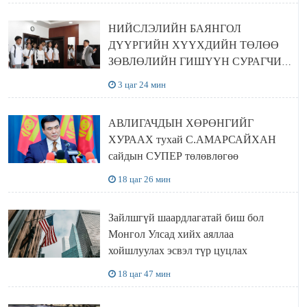
НИЙСЛЭЛИЙН БАЯНГОЛ
ДҮҮРГИЙН ХҮҮХДИЙН ТӨЛӨӨ
ЗӨВЛӨЛИЙН ГИШҮҮН СУРАГЧИД
БОЛОВСРОЛЫН ЯАМАНД
3 цаг 24 мин
ЗОЧИЛЛОО
АВЛИГАЧДЫН ХӨРӨНГИЙГ
ХУРААХ тухай С.АМАРСАЙХАН
сайдын СУПЕР төлөвлөгөө
18 цаг 26 мин
Зайлшгүй шаардлагатай биш бол
Монгол Улсад хийх аяллаа
хойшлуулах эсвэл түр цуцлах
18 цаг 47 мин