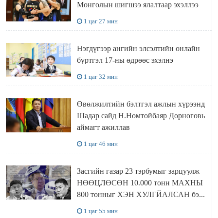
Монголын шигшээ ялалтаар эхэллээ
1 цаг 27 мин
Нэгдүгээр ангийн элсэлтийн онлайн
бүртгэл 17-ны өдрөөс эхэлнэ
1 цаг 32 мин
Өвөлжилтийн бэлтгэл ажлын хүрээнд
Шадар сайд Н.Номтойбаяр Дорноговь
аймагт ажиллав
1 цаг 46 мин
Засгийн газар 23 тэрбумыг зарцуулж
НӨӨЦЛӨСӨН 10.000 тонн МАХНЫ
800 тонныг ХЭН ХУЛГЙАЛСАН бэ...
1 цаг 55 мин