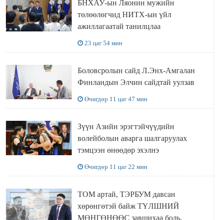
БНХАУ-ын Ляонин мужийн
төлөөлөгчид НИТХ-ын үйл
ажиллагаатай танилцлаа
23 цаг 54 мин
Боловсролын сайд Л.Энх-Амгалан
Финландын Элчин сайдтай уулзав
Өчигдөр 11 цаг 47 мин
Зүүн Азийн эрэгтэйчүүдийн
волейболын аварга шалгаруулах
тэмцээн өнөөдөр эхэлнэ
Өчигдөр 11 цаг 22 мин
ТОМ артай, ТЭРБУМ давсан
хөрөнгөтэй байж ТҮЛШНИЙ
МӨНГӨНӨӨС завшихаа боль,