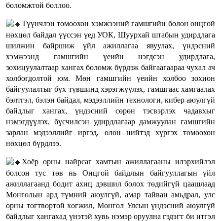
боломжтой боллоо.
Түүнчлэн томоохон хэмжээний гамшгийн болон онцгой
нөхцөл байдал үүссэн үед УОК, Шуурхай штабын удирдлага
шилжин байршиж үйл ажиллагаа явуулах, үндэсний
хэмжээнд гамшгийн үеийн нэгдсэн удирдлага,
зохицуулалтаар хангах боломж бүрдэж байгаагаараа чухал ач
холбогдолтой юм. Мөн гамшгийн үеийн холбоо зохион
байгуулалтыг бүх түвшинд хэрэгжүүлэх, гамшгаас хамгаалах
бэлтгэл, бэлэн байдал, мэдээллийн технологи, кибер аюулгүй
байдлыг хангах, үндэсний сөрөн тэсвэрлэх чадавхыг
нэмэгдүүлэх, бүсчилсэн удирдлагаар дамжуулан гамшгийн
зарлан мэдээллийг иргэд, олон нийтэд хүргэх томоохон
нөхцөл бүрдлээ.
Хоёр орны найрсаг хамтын ажиллагааны илэрхийлэл
болсон тус төв нь Онцгой байдлын байгууллагын үйл
ажиллагаанд бодит ахиц дэвшил болох төдийгүй цаашлаад
Монголын ард түмний аюулгүй, амар тайван амьдрал, улс
орны тогтвортой хөгжил, Монгол Улсын үндэсний аюулгүй
байдлыг хангахад үнэтэй хувь нэмэр оруулна гэдэгт би итгэл