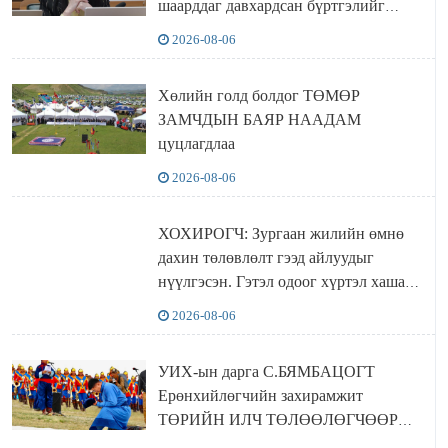
шаарддаг давхардсан бүртгэлийг
хүчингүй болгох тогтоолын төслийг
2026-08-06
баталлаа
Хөлийн голд болдог ТӨМӨР
ЗАМЧДЫН БАЯР НААДАМ
цуцлагдлаа
2026-08-06
ХОХИРОГЧ: Зургаан жилийн өмнө
дахин төлөвлөлт гээд айлуудыг
нүүлгэсэн. Гэтэл одоог хүртэл хашаа
байшин ч байхгүй, орон сууц ч
2026-08-06
байхгүй хаана амьдрахаа мэдэхгүй явж
байна
УИХ-ын дарга С.БЯМБАЦОГТ
Ерөнхийлөгчийн захирамжит
ТӨРИЙН ИЛЧ ТӨЛӨӨЛӨГЧӨӨР
Сутай хайрханы тахилгад оролцжээ