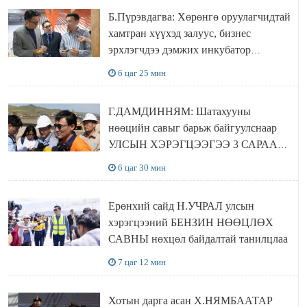
Б.Пүрэвдагва: Хөрөнгө оруулагчидтай
хамтран хүүхэд залуус, бизнес
эрхлэгчдээ дэмжих инкубатор
төвүүдийг хотын захын хорооллуудад
6 цаг 25 мин
байгуулна
Г.ДАМДИННЯМ: Шатахууны
нөөцийн савыг барьж байгуулснаар
УЛСЫН ХЭРЭГЦЭЭГЭЭ 3 САРААР
НӨӨЦЛӨДӨГ болно
6 цаг 30 мин
Ерөнхий сайд Н.УЧРАЛ улсын
хэрэгцээний БЕНЗИН НӨӨЦЛӨХ
САВНЫ нөхцөл байдалтай танилцлаа
7 цаг 12 мин
Хотын дарга асан Х.НЯМБААТАР