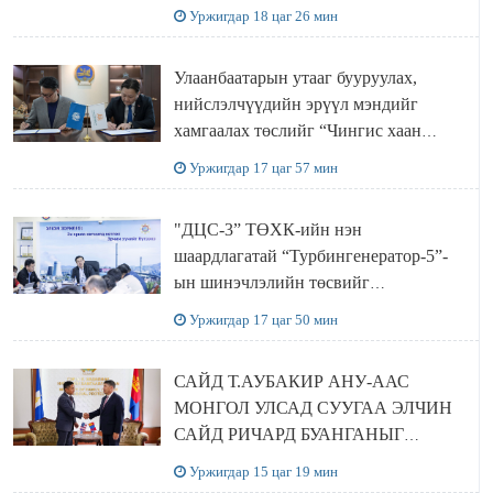
ТӨСЛИЙН ОЛОН НИЙТИЙН
Уржигдар 18 цаг 26 мин
ХЭЛЭЛЦҮҮЛЭГ БОЛЛОО
Улаанбаатарын утааг бууруулах,
нийслэлчүүдийн эрүүл мэндийг
хамгаалах төслийг “Чингис хаан
баялгийн сан нэгдэл” ХХК-тай
Уржигдар 17 цаг 57 мин
хамтран хэрэгжүүлнэ
"ДЦС-3” ТӨХК-ийн нэн
шаардлагатай “Турбингенератор-5”-
ын шинэчлэлийн төсвийг
шийдвэрлэхээр болов
Уржигдар 17 цаг 50 мин
САЙД Т.АУБАКИР АНУ-ААС
МОНГОЛ УЛСАД СУУГАА ЭЛЧИН
САЙД РИЧАРД БУАНГАНЫГ
ХҮЛЭЭН АВЧ УУЛЗЛАА
Уржигдар 15 цаг 19 мин