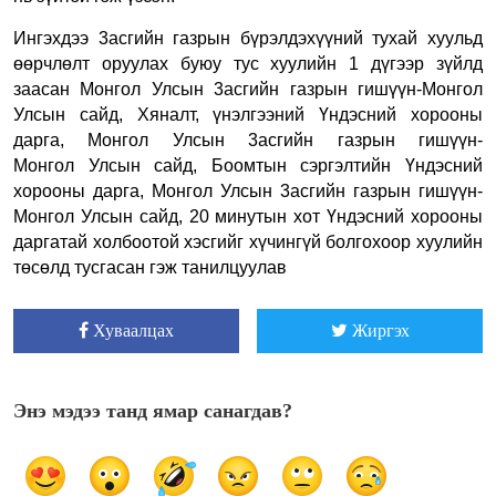
Ингэхдээ 3асгийн газрын бүрэлдэхүүний тухай хуульд
өөрчлөлт оруулах буюу тус хуулийн 1 дүгээр
зүйлд
заасан Монгол Улсын 3асгийн газрын гишүүн-Монгол
Улсын сайд, Хяналт, үнэлгээний Үндэсний хорооны
дарга, Монгол Улсын 3асгийн газрын гишүүн-
Монгол
Улсын сайд, Боомтын сэргэлтийн Үндэсний
хорооны дарга, Монгол Улсын 3асгийн газрын гишүүн-
Монгол Улсын сайд, 20 минутын хот Үндэсний хорооны
даргатай
холбоотой хэсгийг хүчингүй болгохоор хуулийн
төсөлд тусгасан гэж танилцуулав
Хуваалцах
Жиргэх
Энэ мэдээ танд ямар санагдав?