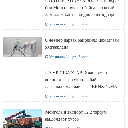
Б.ОЮУНСАНАА: КОП-17 бага хурал
бол Монголчуудын байгаль дэлхийгээ
хамгаалж байгаа бодлого шийдвэрийг
ДЭЛХИЙД СУРТАЛЧИЛАХ гол
Уржигдар 12 цаг 03 мин
бодлого
Өнөөдөр дараах байршилд цахилгаан
хязгаарлана
Уржигдар 11 цаг 45 мин
Б.ХҮРЭЛБААТАР: Хаана ямар
колонкд шатахуун өгч байгаа,
дараалал ямар байгааг "BENZIN.MN”
сайтаас харах боломжтой
Уржигдар 11 цаг 00 мин
Монголын экспорт 12.2 тэрбум
ам.долларт хүрэв