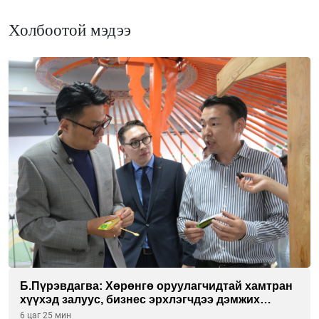
Холбоотой мэдээ
Б.Пүрэвдагва: Хөрөнгө оруулагчидтай хамтран
хүүхэд залуус, бизнес эрхлэгчдээ дэмжих
инкубатор төвүүдийг хотын захын
6 цаг 25 мин