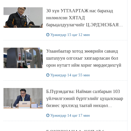
30 хүн УГГААРТАЖ нас барахад
нөлөөлсөн ХЯТАД
барьцалдуулагчийг Ц.ЭРДЭНЭБАЯР
захирал дахин худалдаж авахаар
Уржигдар 15 цаг 12 мин
болжээ
Улаанбаатар хотод зөөврийн саванд
шатахуун олгохыг хязгаарласан бол
орон нутагт ийм хориг мөрдөгдөхгүй
Уржигдар 14 цаг 55 мин
Б.Пүрэвдагва: Найман салбарын 103
үйлчилгээний бүртгэлийг цуцалснаар
бизнес эрхлэхэд таатай нөхцөл
бүрдэнэ
Уржигдар 14 цаг 17 мин