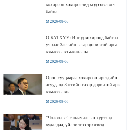
хохирсон хохирогчид мэдээлэл өгч
байна
2026-08-06
О.БАТХҮҮ: Иргэд хохироод байгаа
учраас Засгийн газар доривтой арга
хэмжээ авч ажиллана
2026-08-06
Орон сууцаараа хохирсон иргэдийн
асуудалд Засгийн газар дорвитой арга
хэмжээ авна
2026-08-06
"Чөлөөлье" санаачилгын хүрээнд
худалдаа, үйлчилгээ эрхлэхэд