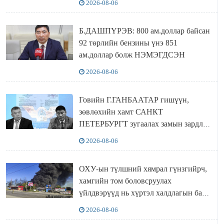
2026-08-06
Б.ДАШПҮРЭВ: 800 ам.доллар байсан
92 төрлийн бензины үнэ 851
ам.доллар болж НЭМЭГДСЭН
2026-08-06
Говийн Г.ГАНБААТАР гишүүн,
зөвлөхийн хамт САНКТ
ПЕТЕРБУРГТ зугаалах замын зардлаа
“ИНҮТ” ТӨХХК даажээ
2026-08-06
ОХУ-ын түлшний хямрал гүнзгийрч,
хамгийн том боловсруулах
үйлдвэрүүд нь хүртэл халдлагын бай
болов
2026-08-06