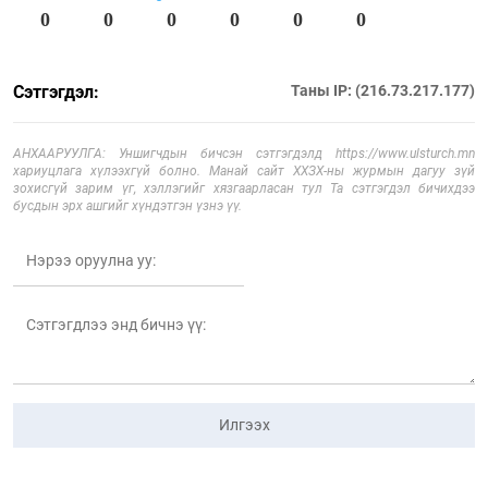
0
0
0
0
0
0
Сэтгэгдэл:
Таны IP: (216.73.217.177)
АНХААРУУЛГА: Уншигчдын бичсэн сэтгэгдэлд https://www.ulsturch.mn
хариуцлага хүлээхгүй болно. Манай сайт ХХЗХ-ны журмын дагуу зүй
зохисгүй зарим үг, хэллэгийг хязгаарласан тул Та сэтгэгдэл бичихдээ
бусдын эрх ашгийг хүндэтгэн үзнэ үү.
Илгээх