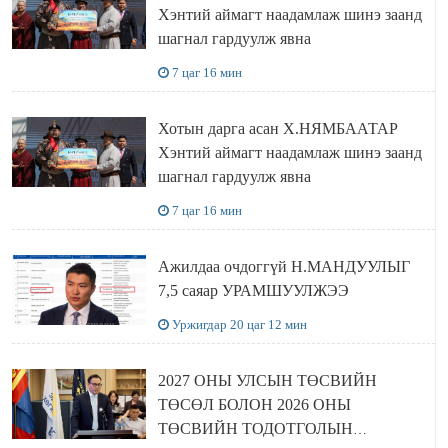
Хэнтий аймагт наадамлаж шинэ заанд
шагнал гардуулж явна
7 цаг 16 мин
Хотын дарга асан Х.НЯМБААТАР
Хэнтий аймагт наадамлаж шинэ заанд
шагнал гардуулж явна
7 цаг 16 мин
Ажилдаа очдоггүй Н.МАНДУУЛЫГ
7,5 саяар УРАМШУУЛЖЭЭ
Уржигдар 20 цаг 12 мин
2027 ОНЫ УЛСЫН ТӨСВИЙН
ТӨСӨЛ БОЛОН 2026 ОНЫ
ТӨСВИЙН ТОДОТГОЛЫН