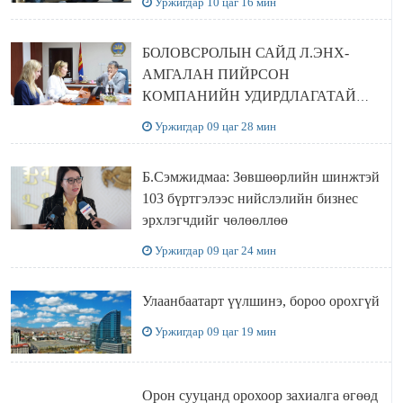
Уржигдар 10 цаг 16 мин
БОЛОВСРОЛЫН САЙД Л.ЭНХ-
АМГАЛАН ПИЙРСОН
КОМПАНИЙН УДИРДЛАГАТАЙ
УУЛЗЛАА
Уржигдар 09 цаг 28 мин
Б.Сэмжидмаа: Зөвшөөрлийн шинжтэй
103 бүртгэлээс нийслэлийн бизнес
эрхлэгчдийг чөлөөллөө
Уржигдар 09 цаг 24 мин
Улаанбаатарт үүлшинэ, бороо орохгүй
Уржигдар 09 цаг 19 мин
Орон сууцанд орохоор захиалга өгөөд