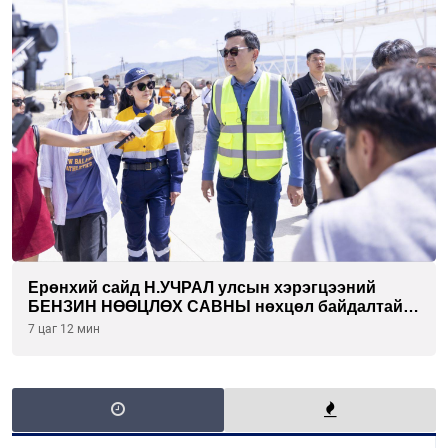
Ерөнхий сайд Н.УЧРАЛ улсын хэрэгцээний
БЕНЗИН НӨӨЦЛӨХ САВНЫ нөхцөл байдалтай
танилцлаа
7 цаг 12 мин