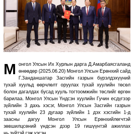
М
онгол Улсын Их Хурлын дарга Д.Амарбаясгаланд
өнөөдөр (2025.06.20) Монгол Улсын Ерөнхий сайд
Г.Занданшатар Засгийн газрын бүрэлдэхүүний
тухай хуульд өөрчлөлт оруулах тухай хуулийн төсөл
болон дагалдах бусад хууль тогтоомжийн төслийг өргөн
барилаа. Монгол Улсын Үндсэн хуулийн Гучин есдүгээр
зүйлийн 3 дахь хэсэг, Монгол Улсын Засгийн газрын
тухай хуулийн 23 дугаар зүйлийн 1 дэх хэсгийн 1-д
заасны дагуу Монгол Улсын Ерөнхийлөгчтэй
зөвшилцсөний үндсэн дээр 19 гишүүнтэй ажиллах
нь
зүйтэй гэж үзсэн.