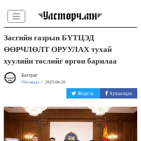
Засгийн газрын БҮТЦЭД
ӨӨРЧЛӨЛТ ОРУУЛАХ тухай
хуулийн төслийг өргөн барилаа
Батхуяг
Үйл явдал
/
2025-06-20
Жиргэх
Хуваалцах