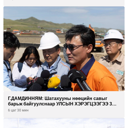
хорооллуудад байгуулна
Г.ДАМДИННЯМ: Шатахууны нөөцийн савыг
барьж байгуулснаар УЛСЫН ХЭРЭГЦЭЭГЭЭ 3
САРААР НӨӨЦЛӨДӨГ болно
6 цаг 30 мин