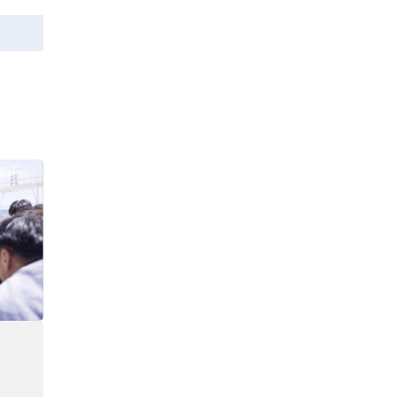
бүртгэлийг
Уржигдар 14 цаг 17 мин
цуцалснаар бизнес
эрхлэхэд таатай
Б.ОЮУНСАНАА:
нөхцөл бүрдэнэ
КОП-17 бага хурал
бол Монголчуудын
байгаль дэлхийгээ
Уржигдар 12 цаг 03 мин
хамгаалж байгаа
бодлого шийдвэрийг
Өнөөдөр дараах
ДЭЛХИЙД
байршилд цахилгаан
СУРТАЛЧИЛАХ гол
хязгаарлана
бодлого
Уржигдар 11 цаг 45 мин
Б.ХҮРЭЛБААТАР:
Хаана ямар колонкд
шатахуун өгч байгаа,
дараалал ямар байгааг
ВНЫ
Уржигдар 11 цаг 00 мин
"BENZIN.MN”