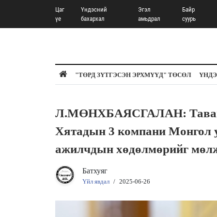
Цаг
Үндэсний
Эгэл
Байр
үе
бахархал
амьдрал
суурь
"ТӨРД ЗҮТГЭСЭН ЭРХМҮҮД" ТӨСӨЛ
ҮНДЭ
Л.МӨНХБАЯСГАЛАН: Таванто
Хятадын 3 компани Монгол 
ажилчдын хөдөлмөрийг мөл
Батхуяг
Үйл явдал
/
2025-06-26