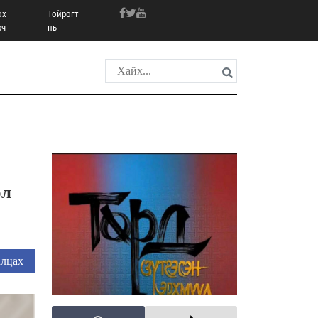
ох
Тойрогт
рч
нь
ол
лцах