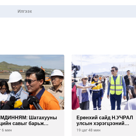
Илгээх
АМДИННЯМ: Шатахууны
Ерөнхий сайд Н.УЧРАЛ
цийн савыг барьж
улсын хэрэгцээний
гуулснаар УЛСЫН
БЕНЗИН НӨӨЦЛӨХ СА
г 6 мин
19 цаг 48 мин
ЭГЦЭЭГЭЭ 3 САРААР
нөхцөл байдалтай