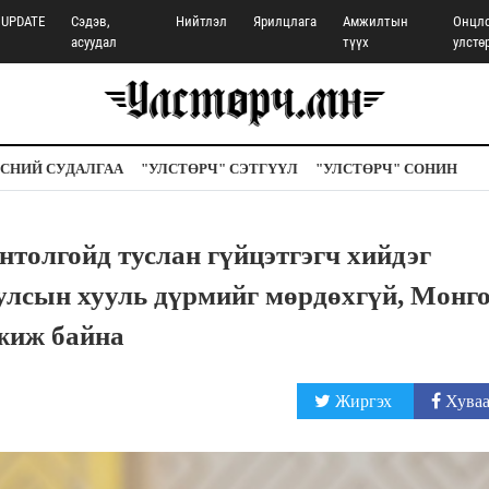
UPDATE
Сэдэв,
Нийтлэл
Ярилцлага
Амжилтын
Онцл
асуудал
түүх
улстө
СНИЙ СУДАЛГАА
"УЛСТӨРЧ" СЭТГҮҮЛ
"УЛСТӨРЧ" СОНИН
лгойд туслан гүйцэтгэгч хийдэг
улсын хууль дүрмийг мөрдөхгүй, Монг
жиж байна
Жиргэх
Хуваа