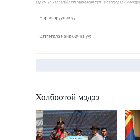
зарим үг, хэллэгийг хязгаарласан тул Та сэтгэгдэл бичихдэ
Холбоотой мэдээ