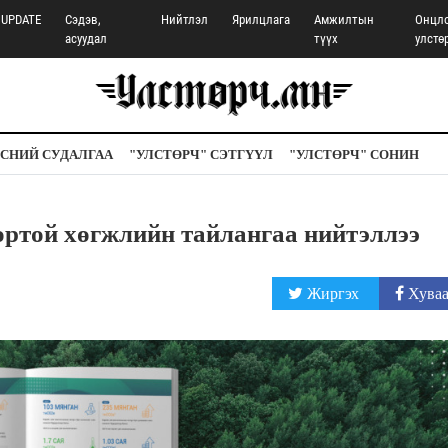
UPDATE
Сэдэв,
Нийтлэл
Ярилцлага
Амжилтын
Онцл
асуудал
түүх
улстө
СНИЙ СУДАЛГАА
"УЛСТӨРЧ" СЭТГҮҮЛ
"УЛСТӨРЧ" СОНИН
ортой хөгжлийн тайлангаа нийтэллээ
Жиргэх
Хуваа