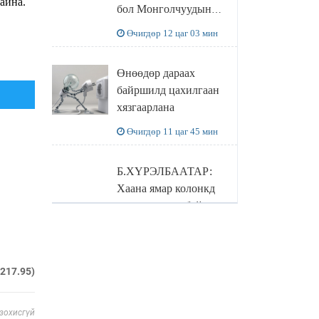
айна.
бол Монголчуудын
байгаль дэлхийгээ
Өчигдөр 12 цаг 03 мин
хамгаалж байгаа
бодлого шийдвэрийг
Өнөөдөр дараах
ДЭЛХИЙД
байршилд цахилгаан
СУРТАЛЧИЛАХ гол
хязгаарлана
бодлого
Өчигдөр 11 цаг 45 мин
Б.ХҮРЭЛБААТАР:
Хаана ямар колонкд
шатахуун өгч байгаа,
дараалал ямар байгааг
Өчигдөр 11 цаг 00 мин
"BENZIN.MN”
сайтаас харах
Монголын экспорт
.217.95)
боломжтой
12.2 тэрбум ам.долларт
хүрэв
 зохисгүй