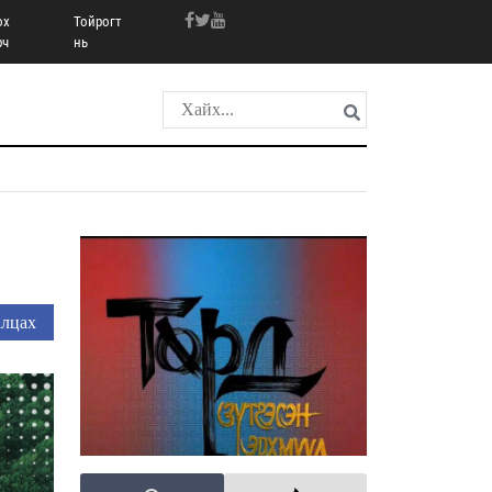
ох
Тойрогт
рч
нь
лцах