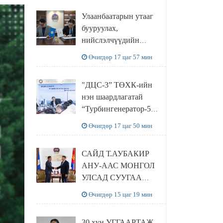
ТӨСЛИЙН ОЛОН
Улаанбаатарын утааг
НИЙТИЙН
бууруулах,
ХЭЛЭЛЦҮҮЛЭГ
нийслэлчүүдийн
БОЛЛОО
эрүүл мэндийг
Өчигдөр 17 цаг 57 мин
хамгаалах төслийг
“Чингис хаан
"ДЦС-3” ТӨХК-ийн
баялгийн сан нэгдэл”
нэн шаардлагатай
ХХК-тай хамтран
“Турбингенератор-5”-
хэрэгжүүлнэ
ын шинэчлэлийн
Өчигдөр 17 цаг 50 мин
төсвийг
шийдвэрлэхээр болов
САЙД Т.АУБАКИР
АНУ-ААС МОНГОЛ
УЛСАД СУУГАА
ЭЛЧИН САЙД
Өчигдөр 15 цаг 19 мин
РИЧАРД
БУАНГАНЫГ
30 хүн УГГААРТАЖ