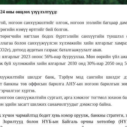
24 оны онцлох үзүүлэлтүүд:
той, ногоон санхүүжилтийг олгож, ногоон зээлийн багцаар да
грөгийн нэмүү өртгийг бий болгов.
төрөгчийн нягтлан бодох бүртгэлийн санхүүгийн түншлэл 
ллагаа болон санхүүжүүлсэн хүлэмжийн хийн ялгарлыг хамра
CO2e), дотоод аудитын газраас баталгаажуулалт авав.
ялгарлыг 2023 оноос 56%-иар буурууллаа. Мөн өөрийн үйл аж
лж буй хүлэмжийн хийн ялгарлыг 2030 онд 30%-иар 2050 онд 
нхүүжилтийн шилдэг банк, Тэрбум мод сангийн шилдэг д
омт банкны төв оффисын барилга АНУ-ын ногоон барилгын зө
рчилгээг хүртэв.
ногоон санхүүжилтийн сургалт, арга хэмжээг тогтмол зохион б
он эдийн засагт шилжих санаачилгуудыг дэмжсээр байна.
хүчин чармайлтад бодит хувь нэмэр оруулж, банкны стратеги, 
н Зорилтууд болон НҮБ-ын Байгаль орчны хөтөлбөр (НҮ