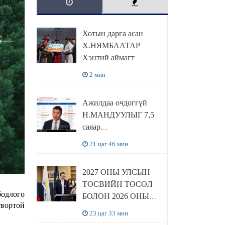
Хотын дарга асан
Х.НЯМБААТАР
Хэнтий аймагт
наадамлаж шинэ заанд
2 мин
шагнал гардуулж явна
Ажилдаа очдоггүй
Н.МАНДУУЛЫГ 7,5
саяар
УРАМШУУЛЖЭЭ
21 цаг 46 мин
2027 ОНЫ УЛСЫН
ТӨСВИЙН ТӨСӨЛ
бодлого
БОЛОН 2026 ОНЫ
твортой
ТӨСВИЙН
23 цаг 33 мин
ТОДОТГОЛЫН