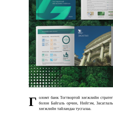
Г
оломт банк Тогтвортой хөгжлийн страте
болон Байгаль орчин, Нийгэм, Засаглал
хөгжлийн тайландаа тусгалаа.