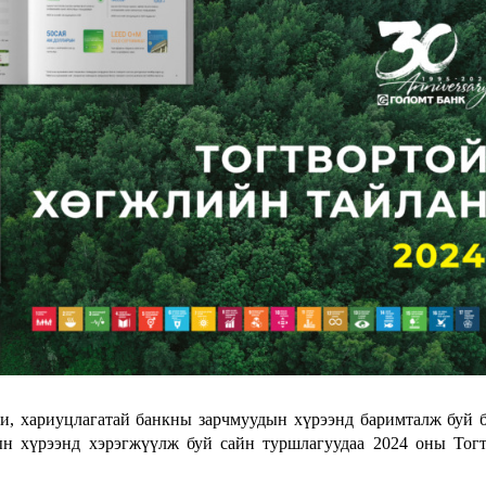
ги, хариуцлагатай банкны зарчмуудын хүрээнд баримталж буй 
ын хүрээнд хэрэгжүүлж буй сайн туршлагуудаа 2024 оны Тог