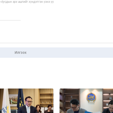
э бусдын эрх ашгийг хүндэтгэн үзнэ үү.
Илгээх