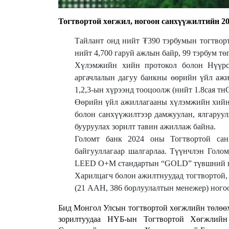
Тогтвортой хөгжил, ногоон санхүүжилтийн 20
Тайлант онд нийт ₮390 тэрбумын тогтвор
нийт 4,700 гаруй ажлын байр, 99 тэрбум тө
Хүлэмжийн хийн протокол болон Нүүрс
аргачлалын дагуу банкны өөрийн үйл ажи
1,2,3-ын хүрээнд тооцоолж (нийт 1.8сая тн
Өөрийн үйл ажиллагааны хүлэмжийн хийн 
болон санхүүжилтээр дамжуулан, ялгаруу
бууруулах зорилт тавин ажиллаж байна.
Голомт банк 2024 оны Тогтвортой са
байгууллагаар шалгарлаа. Түүнчлэн Гол
LEED O+M стандартын “GOLD” түвшний гэ
Харилцагч болон ажилтнуудад тогтвортой, 
(21 ААН, 386 борлуулалтын менежер) ного
Бид Монгол Улсын тогтвортой хөгжлийн төлөөх 
зорилтуудаа НҮБ-ын Тогтвортой Хөгжлий