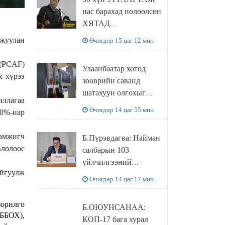
ХҮЛЭЭН АВЧ
нас барахад нөлөөлсөн
УУЛЗЛАА
ХЯТАД
барьцалдуулагчийг
мжуулан
Өчигдөр 15 цаг 12 мин
Ц.ЭРДЭНЭБАЯР
захирал дахин
(PCAF)
Улаанбаатар хотод
худалдаж авахаар
х хүрээ
зөөврийн саванд
болжээ
шатахуун олгохыг
иллагаа
хязгаарласан бол орон
Өчигдөр 14 цаг 55 мин
50%-иар
нутагт ийм хориг
мөрдөгдөхгүй
эмжигч
Б.Пүрэвдагва: Найман
влөлөөс
салбарын 103
үйлчилгээний
айгуулж
бүртгэлийг
Өчигдөр 14 цаг 17 мин
цуцалснаар бизнес
эрхлэхэд таатай
зорилго
Б.ОЮУНСАНАА:
нөхцөл бүрдэнэ
ББОХ),
КОП-17 бага хурал