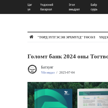
Цаг
Үндэсний
Эгэл
Байр
үе
бахархал
амьдрал
суурь
"ТӨРД ЗҮТГЭСЭН ЭРХМҮҮД" ТӨСӨЛ
ҮНДЭ
Голомт банк 2024 оны Тогтв
Батхуяг
Үйл явдал
/
2025-07-04