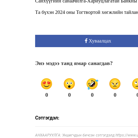
Санхүүгийн санаачилга-Хариуцлагатай Банкны З
Та бүхэн 2024 оны Тогтвортой хөгжлийн тайла
Хуваалцах
Энэ мэдээ танд ямар санагдав?
0
0
0
0
Сэтгэгдэл:
АНХААРУУЛГА: Уншигчдын бичсэн сэтгэгдэлд https://www.ul