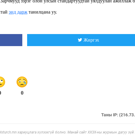
арчмууд зэрэг олон улсын стандартуудтай уялдуулан ажиллаж б
нтай
энд дарж
танилцана уу.
Жиргэх
0
0
Таны IP: (216.73
sturch.mn хариуцлага хүлээхгүй болно. Манай сайт ХХЗХ-ны журмын дагуу зүй