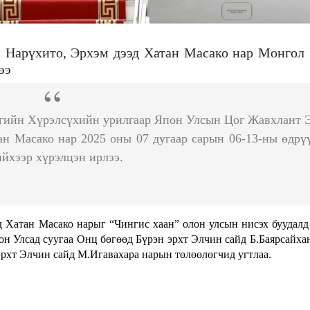
 Нарүхито, Эрхэм дээд Хатан Масако нар Монгол 
ээ
гийн Хүрэлсүхийн урилгаар Япон Улсын Цог Жавхлант 
ан Масако нар 2025 оны 07 дугаар сарын 06-13-ны өдрү
йхээр хүрэлцэн ирлээ.
 Хатан Масако нарыг “Чингис хаан” олон улсын нисэх буудалд
он Улсад суугаа Онц бөгөөд Бүрэн эрхт Элчин сайд Б.Баярсайха
эрхт Элчин сайд М.Игавахара нарын төлөөлөгчид угтлаа.