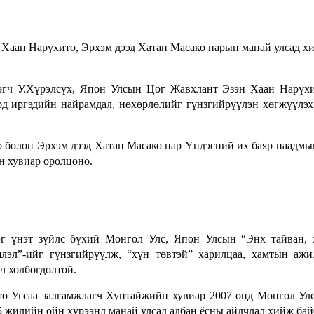
 Хаан Нарүхито, Эрхэм дээд Хатан Масако нарын манай улсад х
гч У.Хүрэлсүх, Япон Улсын Цог Жавхлант Эзэн Хаан Нарүхи
ард иргэдийн найрамдал, нөхөрлөлийг гүнзгийрүүлэн хөгжүүлэх
болон Эрхэм дээд Хатан Масако нар Үндэсний их баяр наадмы
н хувиар оролцоно.
эг үнэт зүйлс бүхий Монгол Улс, Япон Улсын “Энх тайван,
лэл”-ийг гүнзгийрүүлж, “хүн төвтэй” харилцаа, хамтын ажи
ач холбогдолтой.
о Угсаа залгамжлагч Хунтайжийн хувиар 2007 онд Монгол Ул
 жилийн ойн хүрээнд манай улсад албан ёсны айлчлал хийж бай