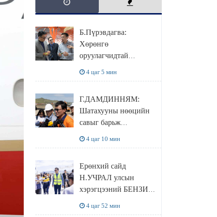
Б.Пүрэвдагва:
Хөрөнгө
оруулагчидтай
хамтран хүүхэд залуус,
4 цаг 5 мин
бизнес эрхлэгчдээ
дэмжих инкубатор
Г.ДАМДИННЯМ:
төвүүдийг хотын
Шатахууны нөөцийн
захын хорооллуудад
савыг барьж
байгуулна
байгуулснаар УЛСЫН
4 цаг 10 мин
ХЭРЭГЦЭЭГЭЭ 3
САРААР
Ерөнхий сайд
НӨӨЦЛӨДӨГ болно
Н.УЧРАЛ улсын
хэрэгцээний БЕНЗИН
НӨӨЦЛӨХ САВНЫ
4 цаг 52 мин
нөхцөл байдалтай