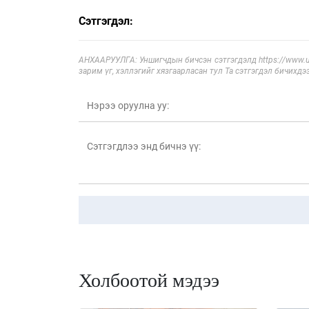
Сэтгэгдэл:
АНХААРУУЛГА: Уншигчдын бичсэн сэтгэгдэлд https://www.ul
зарим үг, хэллэгийг хязгаарласан тул Та сэтгэгдэл бичихдэ
Холбоотой мэдээ