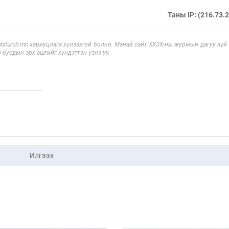
Таны IP: (216.73.
sturch.mn хариуцлага хүлээхгүй болно. Манай сайт ХХЗХ-ны журмын дагуу зүй
э бусдын эрх ашгийг хүндэтгэн үзнэ үү.
Илгээх