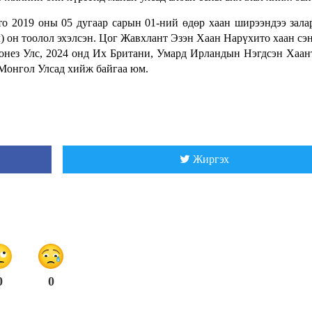
 2019 оны 05 дугаар сарын 01-ний өдөр хаан ширээндээ зала
) он тоолол эхэлсэн. Цог Жавхлант Эзэн Хаан Нарүхито хаан сэ
онез Улс, 2024 онд Их Британи, Умард Ирландын Нэгдсэн Хаан
 Монгол Улсад хийж байгаа юм.
Жиргэх
0
0