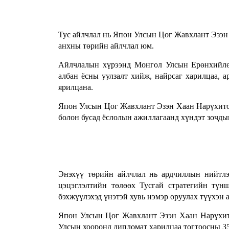
Тус айлчлал нь Япон Улсын Цог Жавхлант Эзэн
анхны төрийн айлчлал юм.
Айлчлалын хүрээнд Монгол Улсын Ерөнхийлө
албан ёсны уулзалт хийж, найрсаг харилцаа, 
ярилцана.
Япон Улсын Цог Жавхлант Эзэн Хаан Нарүхито 
болон бусад ёслолын ажиллагаанд хүндэт зочды
Энэхүү төрийн айлчлал нь ардчиллын нийтл
цэцэглэлтийн төлөөх Тусгай стратегийн түнш
бэхжүүлэхэд үнэтэй хувь нэмэр оруулах түүхэн 
Япон Улсын Цог Жавхлант Эзэн Хаан Нарүхит
Улсын хооронд дипломат харилцаа тогтоосны 35