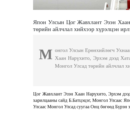
Япон Улсын Цог Жавхлант Эзэн Хаан
төрийн айлчлал хийхээр хүрэлцэн ирл
М
онгол Улсын Ерөнхийлөгч Ухнаа
Хаан Нарүхито, Эрхэм дээд Хат
Монгол Улсад төрийн айлчлал хи
Цог Жавхлант Эзэн Хаан Нарүхито, Эрхэм дээд
харилцааны сайд Б.Батцэцэг, Монгол Улсаас Яп
Улсаас Монгол Улсад суугаа Онц бөгөөд Бүрэн 