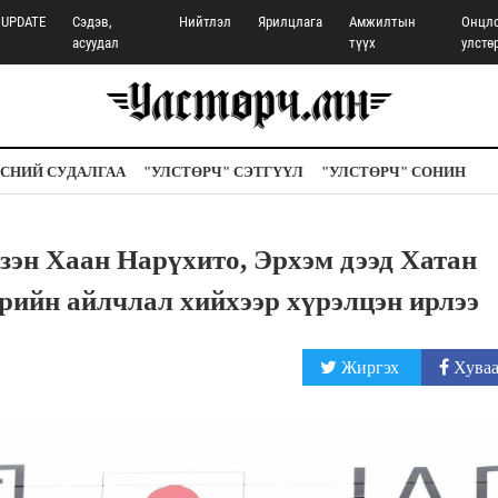
UPDATE
Сэдэв,
Нийтлэл
Ярилцлага
Амжилтын
Онцл
асуудал
түүх
улстө
СНИЙ СУДАЛГАА
"УЛСТӨРЧ" СЭТГҮҮЛ
"УЛСТӨРЧ" СОНИН
эн Хаан Нарүхито, Эрхэм дээд Хатан
рийн айлчлал хийхээр хүрэлцэн ирлээ
Жиргэх
Хуваа