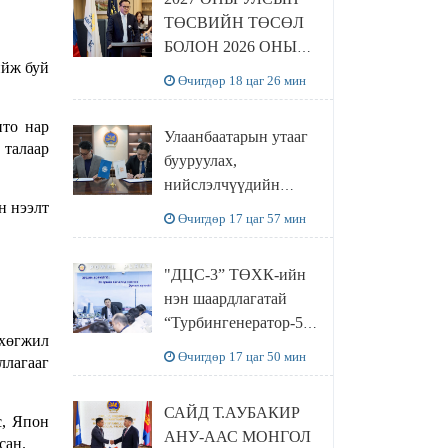
ТӨСВИЙН ТӨСӨЛ
БОЛОН 2026 ОНЫ
ийж буй
ТӨСВИЙН
Өчигдөр 18 цаг 26 мин
ТОДОТГОЛЫН
ТӨСЛИЙН ОЛОН
то нар
Улаанбаатарын утааг
НИЙТИЙН
 талаар
бууруулах,
ХЭЛЭЛЦҮҮЛЭГ
нийслэлчүүдийн
БОЛЛОО
н нээлт
эрүүл мэндийг
Өчигдөр 17 цаг 57 мин
хамгаалах төслийг
“Чингис хаан
"ДЦС-3” ТӨХК-ийн
баялгийн сан нэгдэл”
нэн шаардлагатай
ХХК-тай хамтран
“Турбингенератор-5”-
хэрэгжүүлнэ
 хөгжил
ын шинэчлэлийн
Өчигдөр 17 цаг 50 мин
ллагааг
төсвийг
шийдвэрлэхээр болов
САЙД Т.АУБАКИР
с, Япон
АНУ-ААС МОНГОЛ
сан.