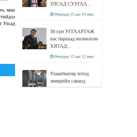
УЛСАД СУУГАА
рч, мөн
ЭЛЧИН САЙД
Өчигдөр 15 цаг 19 мин
нтийдээ
РИЧАРД
т Улсад
БУАНГАНЫГ
30 хүн УГГААРТАЖ
ХҮЛЭЭН АВЧ
нас барахад нөлөөлсөн
УУЛЗЛАА
ХЯТАД
барьцалдуулагчийг
Өчигдөр 15 цаг 12 мин
Ц.ЭРДЭНЭБАЯР
захирал дахин
Улаанбаатар хотод
худалдаж авахаар
зөөврийн саванд
болжээ
шатахуун олгохыг
хязгаарласан бол орон
Өчигдөр 14 цаг 55 мин
нутагт ийм хориг
мөрдөгдөхгүй
Б.Пүрэвдагва: Найман
салбарын 103
үйлчилгээний