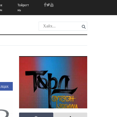
ох
Тойрогт
рч
нь
лцах