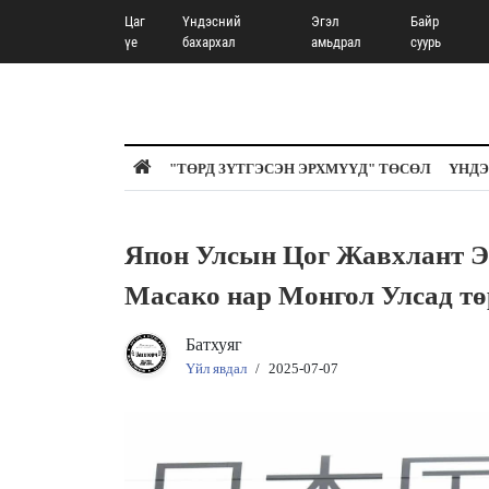
Цаг
Үндэсний
Эгэл
Байр
үе
бахархал
амьдрал
суурь
"ТӨРД ЗҮТГЭСЭН ЭРХМҮҮД" ТӨСӨЛ
ҮНДЭ
Япон Улсын Цог Жавхлант Эз
Масако нар Монгол Улсад тө
Батхуяг
Үйл явдал
/
2025-07-07