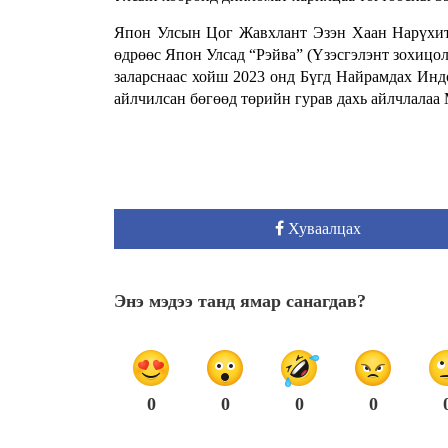
Япон Улсын Цог Жавхлант Эзэн Хаан Нарүхито
өдрөөс Япон Улсад “Рэйва” (Үзэсгэлэнт зохицол
заларснаас хойш 2023 онд Бүгд Найрамдах Инд
айлчилсан бөгөөд төрийн гурав дахь айлчлалаа
Хуваалцах
Энэ мэдээ танд ямар санагдав?
0
0
0
0