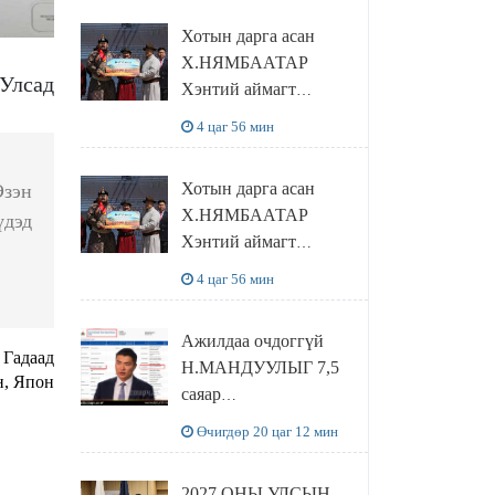
танилцлаа
Хотын дарга асан
Х.НЯМБААТАР
Улсад
Хэнтий аймагт
наадамлаж шинэ заанд
4 цаг 56 мин
шагнал гардуулж явна
Хотын дарга асан
Эзэн
Х.НЯМБААТАР
үдэд
Хэнтий аймагт
наадамлаж шинэ заанд
4 цаг 56 мин
шагнал гардуулж явна
Ажилдаа очдоггүй
 Гадаад
Н.МАНДУУЛЫГ 7,5
н, Япон
саяар
УРАМШУУЛЖЭЭ
Өчигдөр 20 цаг 12 мин
2027 ОНЫ УЛСЫН