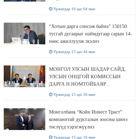
Уржигдар 16 цаг 04 мин
“Хотын дарга сонсож байна” 150150
тусгай дугаарыг наймдугаар сарын 14-
нөөс ажиллуулж эхэлнэ
Уржигдар 15 цаг 44 мин
МОНГОЛ УЛСЫН ШАДАР САЙД,
УЛСЫН ОНЦГОЙ КОМИССЫН
ДАРГА Н.НОМТОЙБАЯР
ӨМНӨГОВЬ АЙМАГТ
Уржигдар 15 цаг 36 мин
АЖИЛЛАЛАА
Монголбанк “Койн Инвест Траст”
компанитай дурсгалын зоосны шинэ
төслүүд хэрэгжүүлнэ
Уржигдар 15 цаг 16 мин