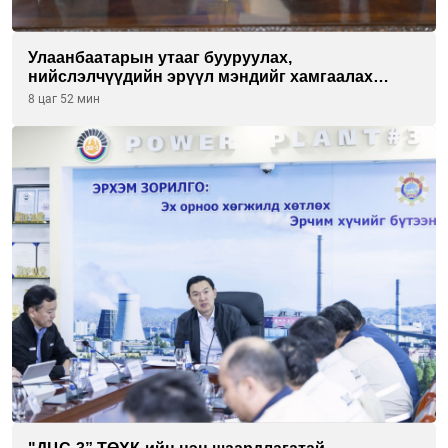
Улаанбаатарын утааг бууруулах,
нийслэлчүүдийн эрүүл мэндийг хамгаалах
төслийг “Чингис хаан баялгийн сан нэгдэл” ХХК-
8 цаг 52 мин
тай хамтран хэрэгжүүлнэ