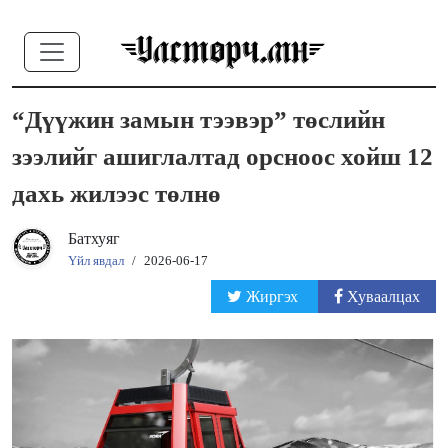
“Дүүжин замын тээвэр” төслийн
зээлийг ашиглалтад орсноос хойш 12
дахь жилээс төлнө
Батхуяг
Үйл явдал
/
2026-06-17
Жиргэх
Хуваалцах