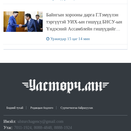
Байнгын хорооны дарга Г.Тэмүүлэн
тэргүүтэй УИХ-ын гишүүд БНСУ-ын
Үндэсний Ассамблейн гишүүдийг
хүлээн авч уулзав
Уржигдар 15 цаг 14 мин
Бидний тухай
Редакцын бодлого
Сурталчилгаа байршуулах
Имэйл:
ulsturchagency@gmail.com
Утас:
7011-1924, 8088-4848, 8888-1924