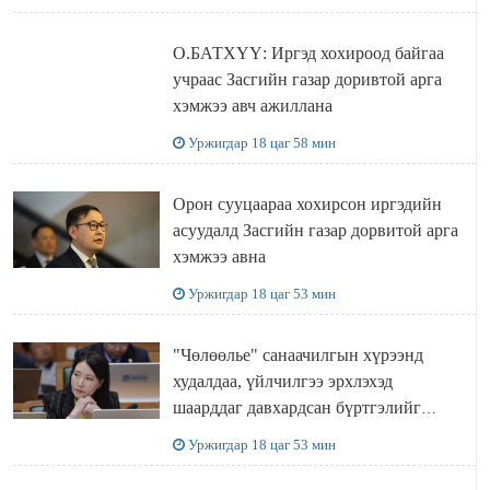
О.БАТХҮҮ: Иргэд хохироод байгаа
учраас Засгийн газар доривтой арга
хэмжээ авч ажиллана
Уржигдар 18 цаг 58 мин
Орон сууцаараа хохирсон иргэдийн
асуудалд Засгийн газар дорвитой арга
хэмжээ авна
Уржигдар 18 цаг 53 мин
"Чөлөөлье" санаачилгын хүрээнд
худалдаа, үйлчилгээ эрхлэхэд
шаарддаг давхардсан бүртгэлийг
хүчингүй болгох тогтоолын төслийг
Уржигдар 18 цаг 53 мин
баталлаа