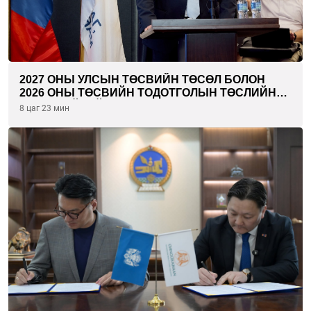
2027 ОНЫ УЛСЫН ТӨСВИЙН ТӨСӨЛ БОЛОН
2026 ОНЫ ТӨСВИЙН ТОДОТГОЛЫН ТӨСЛИЙН
ОЛОН НИЙТИЙН ХЭЛЭЛЦҮҮЛЭГ БОЛЛОО
8 цаг 23 мин