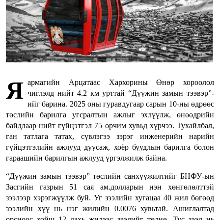
Я
армагийн Арцатаас Хархорины Өнөр хороолол
чиглэлд нийт 4.2 км урттай “Дүүжин замын тээвэр”-
ийг барина. 2025 оны гуравдугаар сарын 10-ны өдрөөс
төслийн барилга угсралтын ажлыг эхлүүлж, өнөөдрийн
байдлаар нийт гүйцэтгэл 75 орчим хувьд хүрчээ. Тухайлбал,
ган татлага татах, сүвлэгээ зэрэг инженерийн нарийн
гүйцэтгэлийн ажлууд дуусаж, хоёр буудлын барилга болон
гараашийн барилгын ажлууд үргэлжилж байна.
“Дүүжин замын тээвэр” төслийн санхүүжилтийг БНФУ-ын
Засгийн газрын 51 сая ам.долларын нэн хөнгөлөлттэй
зээлээр хэрэгжүүлж буй. Уг зээлийн хугацаа 40 жил бөгөөд
зээлийн хүү нь нэг жилийн 0.0076 хувьтай. Ашиглалтад
орсноос хойш 12 дахь жилээс зээлийг төлнө. Тус зээл нь