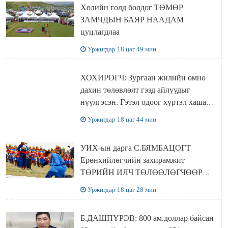
Хөлийн голд болдог ТӨМӨР
ЗАМЧДЫН БАЯР НААДАМ
цуцлагдлаа
Уржигдар 18 цаг 49 мин
ХОХИРОГЧ: Зургаан жилийн өмнө
дахин төлөвлөлт гээд айлуудыг
нүүлгэсэн. Гэтэл одоог хүртэл хашаа
байшин ч байхгүй, орон сууц ч
Уржигдар 18 цаг 44 мин
байхгүй хаана амьдрахаа мэдэхгүй явж
байна
УИХ-ын дарга С.БЯМБАЦОГТ
Ерөнхийлөгчийн захирамжит
ТӨРИЙН ИЛЧ ТӨЛӨӨЛӨГЧӨӨР
Сутай хайрханы тахилгад оролцжээ
Уржигдар 18 цаг 28 мин
Б.ДАШПҮРЭВ: 800 ам.доллар байсан