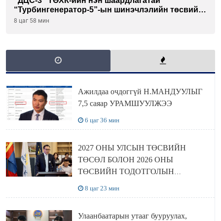
"ДЦС-3” ТӨХК-ийн нэн шаардлагатай
“Турбингенератор-5”-ын шинэчлэлийн төсвийг
шийдвэрлэхээр болов
8 цаг 58 мин
Ажилдаа очдоггүй Н.МАНДУУЛЫГ
7,5 саяар УРАМШУУЛЖЭЭ
6 цаг 36 мин
2027 ОНЫ УЛСЫН ТӨСВИЙН
ТӨСӨЛ БОЛОН 2026 ОНЫ
ТӨСВИЙН ТОДОТГОЛЫН
ТӨСЛИЙН ОЛОН НИЙТИЙН
8 цаг 23 мин
ХЭЛЭЛЦҮҮЛЭГ БОЛЛОО
Улаанбаатарын утааг бууруулах,