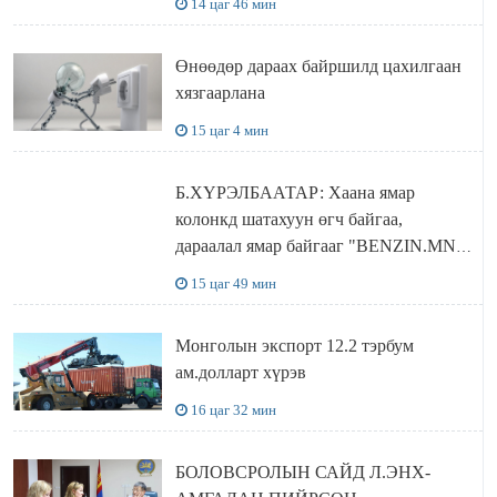
14 цаг 46 мин
бодлого
Өнөөдөр дараах байршилд цахилгаан
хязгаарлана
15 цаг 4 мин
Б.ХҮРЭЛБААТАР: Хаана ямар
колонкд шатахуун өгч байгаа,
дараалал ямар байгааг "BENZIN.MN”
сайтаас харах боломжтой
15 цаг 49 мин
Монголын экспорт 12.2 тэрбум
ам.долларт хүрэв
16 цаг 32 мин
БОЛОВСРОЛЫН САЙД Л.ЭНХ-