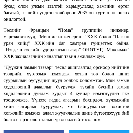
бусад олон улсын зээлтэй харьцуулахад хамгийн өртөг
багатай, зээлийн үндсэн төлбөрөөс 2035 он хүртэл чөлөөлөх
онцлогтой.
Төслийг Францын “Пома” группийн инженер,
мэргэжилтнүүд, “Моннис инженеринг” ХХК болон "Цагаан
уран хийц" ХХК-ийн баг хамтран гүйцэтгэж байна.
“Нэгдсэн төслийн удирдлагын газар” ОНӨТҮГ, "Максимал"
ХХК захиалагчийн хяналтыг тавин ажиллаж буй.
“Дүүжин замын тээвэр” төсөл ашиглалтад орсноор нийтийн
тээврийн хүртээмж нэмэгдэж, хотын төв болон шинэ
суурьшлын бүсүүдийг шууд холбох боломжтой. Мөн замын
хөдөлгөөний ачааллыг бууруулж, тухайн бүсийн замын
хөдөлгөөний дундаж хурдыг 4 хувиар нэмэгдүүлнэ гэж
тооцоолжээ. Үүнээс гадна агаарын бохирдол, хүлэмжийн
хийн ялгарлыг бууруулах, хот байгуулалтын зохистой
хөгжлийг дэмжих, аялал жуулчлалын шинэ бүтээгдэхүүн бий
болгох зэрэг олон талын үр өгөөжтэй төсөл юм.