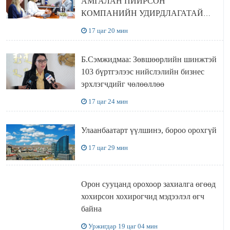
АМГАЛАН ПИЙРСОН
КОМПАНИЙН УДИРДЛАГАТАЙ
УУЛЗЛАА
17 цаг 20 мин
Б.Сэмжидмаа: Зөвшөөрлийн шинжтэй
103 бүртгэлээс нийслэлийн бизнес
эрхлэгчдийг чөлөөллөө
17 цаг 24 мин
Улаанбаатарт үүлшинэ, бороо орохгүй
17 цаг 29 мин
Орон сууцанд орохоор захиалга өгөөд
хохирсон хохирогчид мэдээлэл өгч
байна
Уржигдар 19 цаг 04 мин