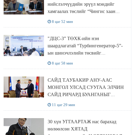
нийслэлчүүдийн эрүүл мэндийг
хамгаалах төслийг “Чингис хаан
баялгийн сан нэгдэл” ХХК-тай
8 цаг 52 мин
хамтран хэрэгжүүлнэ
"ДЦС-3” ТӨХК-ийн нэн
шаардлагатай “Турбингенератор-5”-
ын шинэчлэлийн төсвийг
шийдвэрлэхээр болов
8 цаг 58 мин
САЙД Т.АУБАКИР АНУ-ААС
МОНГОЛ УЛСАД СУУГАА ЭЛЧИН
САЙД РИЧАРД БУАНГАНЫГ
ХҮЛЭЭН АВЧ УУЛЗЛАА
11 цаг 29 мин
30 хүн УГГААРТАЖ нас барахад
нөлөөлсөн ХЯТАД