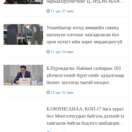
барьцалдуулагчийг Ц.ЭРДЭНЭБАЯР
захирал дахин худалдаж авахаар
11 цаг 37 мин
болжээ
Улаанбаатар хотод зөөврийн саванд
шатахуун олгохыг хязгаарласан бол
орон нутагт ийм хориг мөрдөгдөхгүй
11 цаг 54 мин
Б.Пүрэвдагва: Найман салбарын 103
үйлчилгээний бүртгэлийг цуцалснаар
бизнес эрхлэхэд таатай нөхцөл
бүрдэнэ
12 цаг 32 мин
Б.ОЮУНСАНАА: КОП-17 бага хурал
бол Монголчуудын байгаль дэлхийгээ
хамгаалж байгаа бодлого шийдвэрийг
ДЭЛХИЙД СУРТАЛЧИЛАХ гол