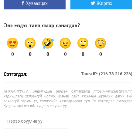
Хуваалцах
Жиргэх
Энэ мэдээ танд ямар санагдав?
0
0
0
0
0
0
Сэтгэгдэл:
Таны IP: (216.73.216.226)
АНХААРУУЛГА: Уншигчдын бичсэн сэтгэгдэлд https://www.ulsturch.mn
хариуцлага хүлээхгүй болно. Манай сайт ХХЗХ-ны журмын дагуу зүй
зохисгүй зарим үг, хэллэгийг хязгаарласан тул Та сэтгэгдэл бичихдээ
бусдын эрх ашгийг хүндэтгэн үзнэ үү.