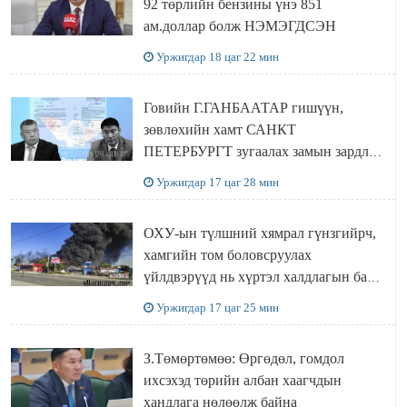
92 төрлийн бензины үнэ 851
ам.доллар болж НЭМЭГДСЭН
Уржигдар 18 цаг 22 мин
Говийн Г.ГАНБААТАР гишүүн,
зөвлөхийн хамт САНКТ
ПЕТЕРБУРГТ зугаалах замын зардлаа
“ИНҮТ” ТӨХХК даажээ
Уржигдар 17 цаг 28 мин
ОХУ-ын түлшний хямрал гүнзгийрч,
хамгийн том боловсруулах
үйлдвэрүүд нь хүртэл халдлагын бай
болов
Уржигдар 17 цаг 25 мин
З.Төмөртөмөө: Өргөдөл, гомдол
ихсэхэд төрийн албан хаагчдын
хандлага нөлөөлж байна