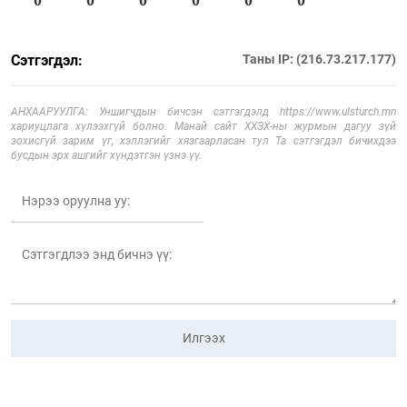
0
0
0
0
0
0
Сэтгэгдэл:
Таны IP: (216.73.217.177)
АНХААРУУЛГА: Уншигчдын бичсэн сэтгэгдэлд https://www.ulsturch.mn
хариуцлага хүлээхгүй болно. Манай сайт ХХЗХ-ны журмын дагуу зүй
зохисгүй зарим үг, хэллэгийг хязгаарласан тул Та сэтгэгдэл бичихдээ
бусдын эрх ашгийг хүндэтгэн үзнэ үү.
Илгээх