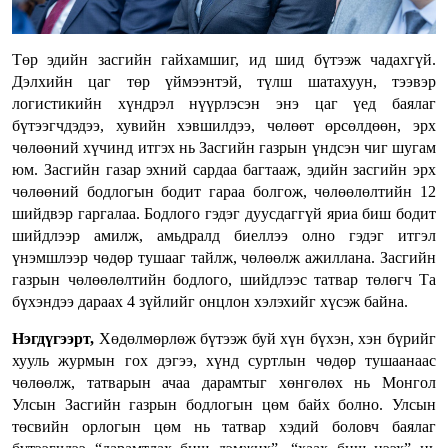
Төр эдийн засгийн гайхамшиг, ид шид бүтээж чадахгүй.
Дэлхийн цаг төр үймээнтэй, түлш шатахуун, тээвэр
логистикийн хүндрэл нүүрлэсэн энэ цаг үед баялаг
бүтээгчдэдээ, хувийн хэвшилдээ, чөлөөт өрсөлдөөн, эрх
чөлөөний хүчинд итгэх нь Засгийн газрын үндсэн чиг шугам
юм. Засгийн газар эхний сардаа багтааж, эдийн засгийн эрх
чөлөөний бодлогын бодит гараа болгож, чөлөөлөлтийн 12
шийдвэр гаргалаа. Бодлого гэдэг дуусдаггүй яриа биш бодит
шийдлээр амилж, амьдралд биеллээ олно гэдэг итгэл
үнэмшлээр чөдөр тушааг тайлж, чөлөөлж ажиллана. Засгийн
газрын чөлөөлөлтийн бодлого, шийдлээс татвар төлөгч Та
бүхэндээ дараах 4 зүйлийг онцлон хэлэхийг хүсэж байна.
Нэгдүгээрт,
Хөдөлмөрлөж бүтээж буй хүн бүхэн, хэн бүрийг
хууль журмын гох дэгээ, хүнд суртлын чөдөр тушаанаас
чөлөөлж, татварын ачаа дарамтыг хөнгөлөх нь Монгол
Улсын Засгийн газрын бодлогын цөм байх болно. Улсын
төсвийн орлогын цөм нь татвар хэдий боловч баялаг