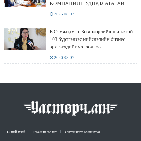
КОМПАНИЙН УДИРДЛАГАТАЙ
УУЛЗЛАА
2026-08-07
Б.Сэмжидмаа: Зөвшөөрлийн шинжтэй
103 бүртгэлээс нийслэлийн бизнес
эрхлэгчдийг чөлөөллөө
2026-08-07
Бидний тухай
Редакцын бодлого
Сурталчилгаа байршуулах