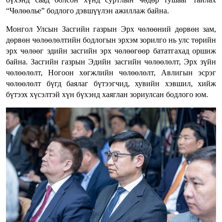
“Чөлөөлье” бодлого дэвшүүлэн ажиллаж байна.
Монгол Улсын Засгийн газрын Эрх чөлөөний дөрвөн зам,
дөрвөн чөлөөлөлтийн бодлогын эрхэм зорилго нь улс төрийн
эрх чөлөөг эдийн засгийн эрх чөлөөгөөр бататгахад оршиж
байна. Засгийн газрын Эдийн засгийн чөлөөлөлт, Эрх зүйн
чөлөөлөлт, Ногоон хөгжлийн чөлөөлөлт, Авлигын эсрэг
чөлөөлөлт бүгд баялаг бүтээгчид, хувийн хэвшил, хийж
бүтээх хүсэлтэй хүн бүхэнд хаяглан зориулсан бодлого юм.