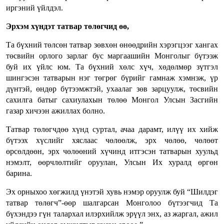
иргэний үйлдэл.
Эрхэм хүндэт татвар төлөгчид өө,
Та бүхний төлсөн татвар зөвхөн өнөөдрийн хэрэгцээг хангах
төсвийн орлого зарлаг бус маргаашийн Монголыг бүтээж
буй их үйлс юм. Та бүхний хөлс хүч, хөдөлмөр зүтгэл
шингэсэн татварын нэг төгрөг бүрийг гамнаж хэмнэж, үр
дүнтэй, өндөр бүтээмжтэй, ухаалаг зөв зарцуулж, төсвийн
сахилга батыг сахиулахын төлөө Монгол Улсын Засгийн
газар хичээн ажиллах болно.
Татвар төлөгчдөө хүнд суртал, ачаа дарамт, илүү их хийж
бүтээх хүслийг хяслаас чөлөөлж, эрх чөлөө, чөлөөт
өрсөлдөөн, эрх чөлөөний хүчинд итгэсэн татварын хуульд
нэмэлт, өөрчлөлтийг оруулан, Улсын Их хуралд өргөн
барина.
Эх орныхоо хөгжилд үнэтэй хувь нэмэр оруулж буй “Шилдэг
татвар төлөгч”-өөр шалгарсан Монголоо бүтээгчид Та
бүхэндээ гүн талархал илэрхийлж эрүүл энх, аз жаргал, ажил