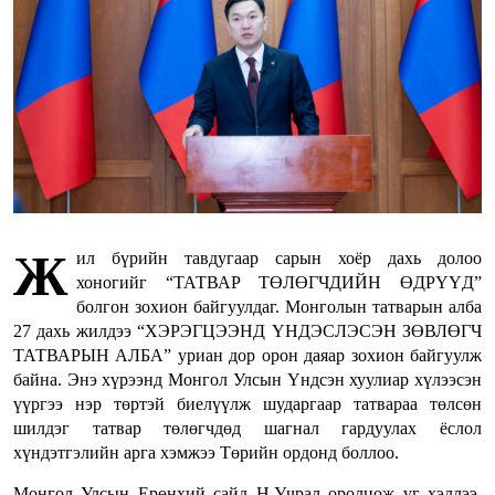
Ж
ил бүрийн тавдугаар сарын хоёр дахь долоо
хоногийг “ТАТВАР ТӨЛӨГЧДИЙН ӨДРҮҮД”
болгон зохион байгуулдаг. Монголын татварын алба
27 дахь жилдээ “ХЭРЭГЦЭЭНД ҮНДЭСЛЭСЭН ЗӨВЛӨГЧ
ТАТВАРЫН АЛБА” уриан дор орон даяар зохион байгуулж
байна. Энэ хүрээнд Монгол Улсын Үндсэн хуулиар хүлээсэн
үүргээ нэр төртэй биелүүлж шударгаар татвараа төлсөн
шилдэг татвар төлөгчдөд шагнал гардуулах ёслол
хүндэтгэлийн арга хэмжээ Төрийн ордонд боллоо.
Монгол Улсын Ерөнхий сайд Н.Учрал оролцож үг хэллээ.