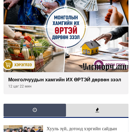
Монголчуудын хамгийн ИХ ӨРТЭЙ дөрвөн зээл
12 цаг 22 мин
Хууль зүй, дотоод хэргийн сайдын