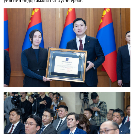
үйлсийн өндөр амжилтыг хүсэн ерөөе.”