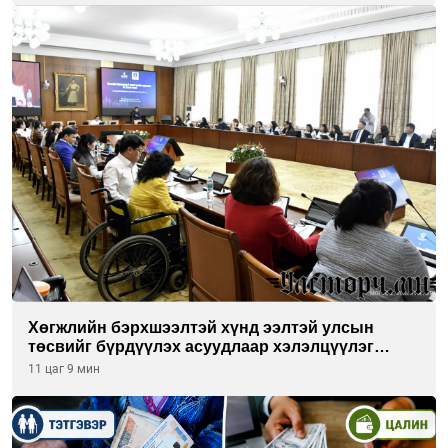
Хөгжлийн бэрхшээлтэй хүнд ээлтэй улсын
төсвийг бүрдүүлэх асуудлаар хэлэлцүүлэг
өрнүүлж байна
11 цаг 9 мин