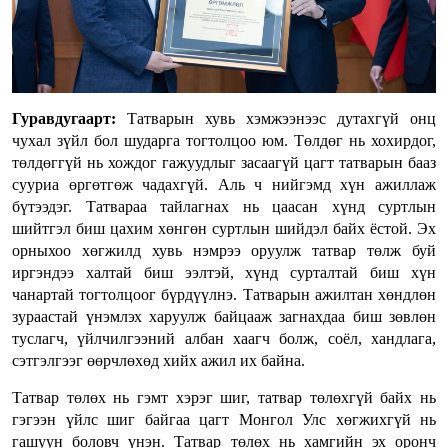
Гуравдугаарт:
Татварын хувь хэмжээнээс дутахгүй онц
чухал зүйл бол шударга тогтолцоо юм. Төлдөг нь хохирдог,
төлдөггүй нь хождог гажуудлыг засаагүй цагт татварын бааз
сууриа өргөтгөж чадахгүй. Аль ч нийгэмд хүн ажиллаж
бүтээдэг. Татвараа тайлагнах нь цаасан хүнд суртлын
шийтгэл биш цахим хөнгөн суртлын шийдэл байх ёстой. Эх
орныхоо хөгжилд хувь нэмрээ оруулж татвар төлж буй
иргэндээ халтай биш ээлтэй, хүнд сурталтай биш хүн
чанартай тогтолцоог бүрдүүлнэ. Татварын ажилтан хөндлөн
зураастай үнэмлэх харуулж байцааж загнахдаа биш зөвлөн
туслагч, үйлчилгээний албан хаагч болж, соёл, хандлага,
сэтгэлгээг өөрчлөхөд хийх ажил их байна.
Татвар төлөх нь гэмт хэрэг шиг, татвар төлөхгүй байх нь
гэгээн үйлс шиг байгаа цагт Монгол Улс хөгжихгүй нь
гашуун боловч үнэн. Татвар төлөх нь хамгийн эх оронч