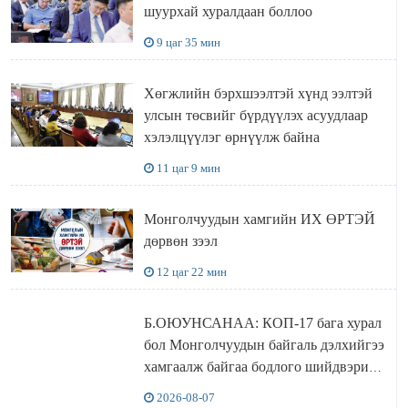
шуурхай хуралдаан боллоо
9 цаг 35 мин
Хөгжлийн бэрхшээлтэй хүнд ээлтэй
улсын төсвийг бүрдүүлэх асуудлаар
хэлэлцүүлэг өрнүүлж байна
11 цаг 9 мин
Монголчуудын хамгийн ИХ ӨРТЭЙ
дөрвөн зээл
12 цаг 22 мин
Б.ОЮУНСАНАА: КОП-17 бага хурал
бол Монголчуудын байгаль дэлхийгээ
хамгаалж байгаа бодлого шийдвэрийг
ДЭЛХИЙД СУРТАЛЧИЛАХ гол
2026-08-07