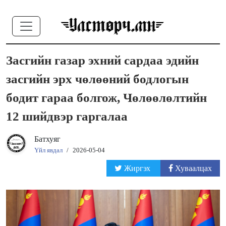
Засгийн газар эхний сардаа эдийн
засгийн эрх чөлөөний бодлогын
бодит гараа болгож, Чөлөөлөлтийн
12 шийдвэр гаргалаа
Батхуяг
Үйл явдал
/
2026-05-04
Жиргэх
Хуваалцах