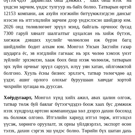
бүтээгчдээ “дарамтлах биш дэмжих”, “хаах биш нээх” нь
үндсэн зарчим, үндэс тулгуур нь байх болно. Татварын өртэй
12153 компани, аж ахуйн нэгжийн битүүмжлэгдсэн дансыг
нээсэн нь итгэлцлийн зарчим дээр үндэслэсэн шийдвэр юм.
2026 онд төлөвлөгөөт эрүүл мэнд, байгаль орчноос бусад
7300 гаруй хяналт шалгалтыг цуцалсан нь хийж бүтээх,
хөгжиж дэвших хүслийг чөлөөлсөн иж бүрэн багц
шийдлийн бодит алхам юм. Монгол Улсын Засгийн газар
шударга ёс, эв нэгдлийн гагнаас нь эрх чөлөө хэмээх үнэт
зүйлийг эрхэмлэн, хааж боох биш нээж чөлөөлж, татварын
эрх зүйн орчныг эрүүл саруул, илүү уян хатан, ойлгомжтой
болгоно. Хууль ёсны бизнес эрхлэгч, татвар төлөгчдөө ад
үздэг, ашиг орлого олохыг буруушаан хавчдаг хортой
чихрийн хугацаа нь дууссан.
Хоёрдугаарт,
Монгол хүнд хийх ажил, авах цалин олгож,
татвар төлж буй баялаг бүтээгчдэдээ боож хаах бус дэмжиж
нээх хүндрэлд өртсөн компаниудаа хөл дээрээ дахин босоход
нь боломж олгоно. Итгэлийн хариуд итгэл төрж, итгэлцэл
үүсэж, хөрөнгө оруулалт, эх орны үйлдвэрлэл, экспорт өсөн
тэлэх, дахин сэргэх эш үндэс болно. Төрийн бүх шатан дахь