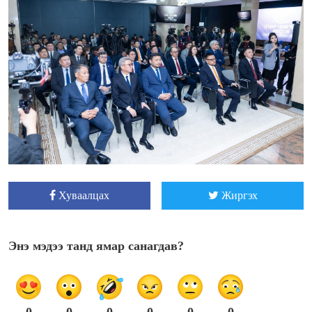
Хуваалцах
Жиргэх
Энэ мэдээ танд ямар санагдав?