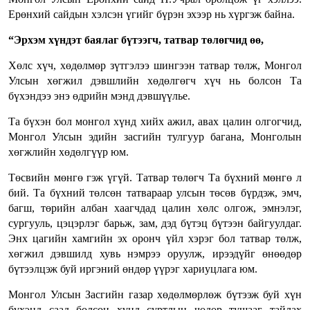
Ерөнхий сайдын хэлсэн үгийг бүрэн эхээр нь хүргэж байна.
“Эрхэм хүндэт баялаг бүтээгч, татвар төлөгчид өө,
Хөлс хүч, хөдөлмөр зүтгэлээ шингээн татвар төлж, Монгол
Улсын хөгжил дэвшлийн хөдөлгөгч хүч нь болсон Та
бүхэндээ энэ өдрийн мэнд дэвшүүлье.
Та бүхэн бол монгол хүнд хийх ажил, авах цалин олгогчид,
Монгол Улсын эдийн засгийн тулгуур багана, Монголын
хөгжлийн хөдөлгүүр юм.
Төсвийн мөнгө гэж үгүй. Татвар төлөгч Та бүхний мөнгө л
бий. Та бүхний төлсөн татвараар улсын төсөв бүрдэж, эмч,
багш, төрийн албан хаагчдад цалин хөлс олгож, эмнэлэг,
сургууль, цэцэрлэг барьж, зам, дэд бүтэц бүтээн байгуулдаг.
Энх цагийн хамгийн эх оронч үйл хэрэг бол татвар төлж,
хөгжил дэвшилд хувь нэмрээ оруулж, ирээдүйг өнөөдөр
бүтээлцэж буй иргэний өндөр үүрэг хариуцлага юм.
Монгол Улсын Засгийн газар хөдөлмөрлөж бүтээж буй хүн
бүхэнд саад болсон хүнд суртлын чөдөр тушааг тайлах