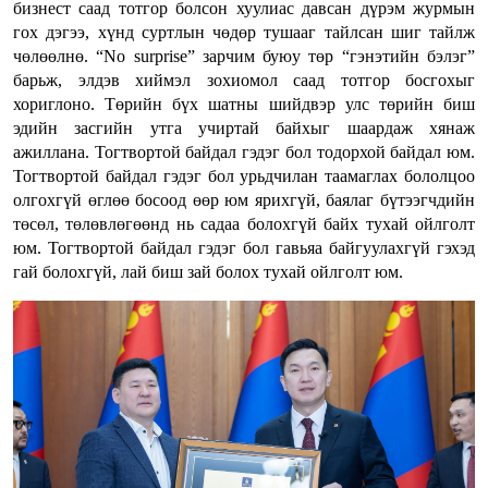
бизнест саад тотгор болсон хуулиас давсан дүрэм журмын
гох дэгээ, хүнд суртлын чөдөр тушааг тайлсан шиг тайлж
чөлөөлнө. “No surprise” зарчим буюу төр “гэнэтийн бэлэг”
барьж, элдэв хиймэл зохиомол саад тотгор босгохыг
хориглоно. Төрийн бүх шатны шийдвэр улс төрийн биш
эдийн засгийн утга учиртай байхыг шаардаж хянаж
ажиллана. Тогтвортой байдал гэдэг бол тодорхой байдал юм.
Тогтвортой байдал гэдэг бол урьдчилан таамаглах бололцоо
олгохгүй өглөө босоод өөр юм ярихгүй, баялаг бүтээгчдийн
төсөл, төлөвлөгөөнд нь садаа болохгүй байх тухай ойлголт
юм. Тогтвортой байдал гэдэг бол гавьяа байгуулахгүй гэхэд
гай болохгүй, лай биш зай болох тухай ойлголт юм.