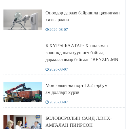
бодлого
Өнөөдөр дараах байршилд цахилгаан
хязгаарлана
2026-08-07
Б.ХҮРЭЛБААТАР: Хаана ямар
колонкд шатахуун өгч байгаа,
дараалал ямар байгааг "BENZIN.MN”
сайтаас харах боломжтой
2026-08-07
Монголын экспорт 12.2 тэрбум
ам.долларт хүрэв
2026-08-07
БОЛОВСРОЛЫН САЙД Л.ЭНХ-
АМГАЛАН ПИЙРСОН