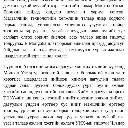
дэмжих тухай хуулийн хэрэгжилтийн талаар Монгол Улсын
Ерөнхий сайдад хандсан асуулгын хариуг сонсов.
Мэдээллийн технологийн хөгжлийн талаар ямар бодлого
барьж байгаа, үйлдвэрлэл үйлчилгээ үзүүлсэн төлбөр
тооцооны зарцуулалт, тусгай сангуудын таван хувийг тус
салбарт олгох зорилт биелсэн эсэх талаар зарим гишүүд
тодруулж, Е-Mongolia платформыг ашиглан иргэдэд аюулгүй
байдлын талаар анхааруулга, сэрэмжлүүлэг хүргэж ажиллах
шаардлагатай зэрэг санал хэллээ.
Түүнчлэн Үндэсний хиймэл дагуул хөөргөх төслийн хүрээнд
Монгол Улсад үр өгөөжтэй, ашиглах боломжтой олон талт
хэрэгцээ шаардлагад нийцсэн хиймэл дагуулын талаар
судлан санал, дүгнэлт боловсруулах үүрэг бүхий ажлын
хэсгийн санал, дүгнэлтийг сонслоо. Хиймэл дагуул хөөргөх
ТЭЗҮ-ийг шинэчлэх, төслийн нийт өртгийг зөвхөн хиймэл
дагуулын үндсэн өртгөөр бус нийт эзэмшлийн өртгөөр
тооцох, үр ашигтай хувилбарыг тодорхойлохын тулд олон
улсын шалгуураар дахин харьцуулж үнэлэх нь зүйтэй гэж
үзсэн талаар ажлын хэсгийн ахлагч УИХ-ын гишүүн Ч.Анар