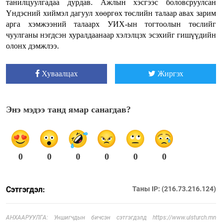
танилцуулгадаа дурдав. Ажлын хэсгээс боловсруулсан
Үндэсний хиймэл дагуул хөөргөх төслийн талаар авах зарим
арга хэмжээний талаарх УИХ-ын тогтоолын төслийг
чуулганы нэгдсэн хуралдаанаар хэлэлцэх эсэхийг гишүүдийн
олонх дэмжлээ.
Хуваалцах
Жиргэх
Энэ мэдээ танд ямар санагдав?
0
0
0
0
0
0
Сэтгэгдэл:
Таны IP: (216.73.216.124)
АНХААРУУЛГА: Уншигчдын бичсэн сэтгэгдэлд https://www.ulsturch.mn