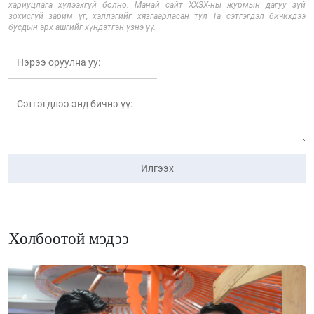
хариуцлага хүлээхгүй болно. Манай сайт ХХЗХ-ны журмын дагуу зүй
зохисгүй зарим үг, хэллэгийг хязгаарласан тул Та сэтгэгдэл бичихдээ
бусдын эрх ашгийг хүндэтгэн үзнэ үү.
Илгээх
Холбоотой мэдээ