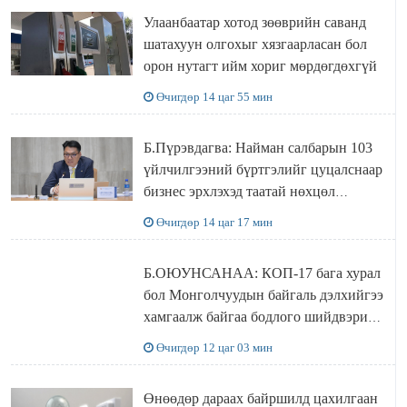
Улаанбаатар хотод зөөврийн саванд
шатахуун олгохыг хязгаарласан бол
орон нутагт ийм хориг мөрдөгдөхгүй
Өчигдөр 14 цаг 55 мин
Б.Пүрэвдагва: Найман салбарын 103
үйлчилгээний бүртгэлийг цуцалснаар
бизнес эрхлэхэд таатай нөхцөл
бүрдэнэ
Өчигдөр 14 цаг 17 мин
Б.ОЮУНСАНАА: КОП-17 бага хурал
бол Монголчуудын байгаль дэлхийгээ
хамгаалж байгаа бодлого шийдвэрийг
ДЭЛХИЙД СУРТАЛЧИЛАХ гол
Өчигдөр 12 цаг 03 мин
бодлого
Өнөөдөр дараах байршилд цахилгаан