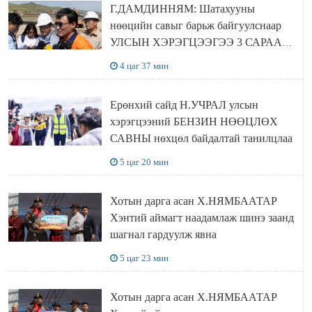
Г.ДАМДИННЯМ: Шатахууны
нөөцийн савыг барьж байгуулснаар
УЛСЫН ХЭРЭГЦЭЭГЭЭ 3 САРААР
НӨӨЦЛӨДӨГ болно
4 цаг 37 мин
Ерөнхий сайд Н.УЧРАЛ улсын
хэрэгцээний БЕНЗИН НӨӨЦЛӨХ
САВНЫ нөхцөл байдалтай танилцлаа
5 цаг 20 мин
Хотын дарга асан Х.НЯМБААТАР
Хэнтий аймагт наадамлаж шинэ заанд
шагнал гардуулж явна
5 цаг 23 мин
Хотын дарга асан Х.НЯМБААТАР