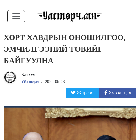
ХОРТ ХАВДРЫН ОНОШИЛГОО,
ЭМЧИЛГЭЭНИЙ ТӨВИЙГ
БАЙГУУЛНА
Батхуяг
Үйл явдал
/
2026-06-03
Жиргэх
Хуваалцах