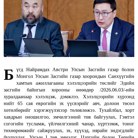
Б
үгд Найрамдах Австри Улсын Засгийн газар болон
Монгол Улсын Засгийн газар хоорондын Санхүүгийн
хамтын ажиллагааны хэлэлцээрийн төслийг Эдийн
засгийн байнгын хорооны өнөөдөр /2026.06.03/-ийн
хуралдаанаар хэлэлцэж, дэмжлээ. Хэлэлцээрийн хүрээнд
нийт 65 сая еврогийн эх үүсвэрийг авч, долоон төсөл
хөтөлбөрийг хэрэгжүүлэхээр төлөвлөжээ. Тухайлбал, хорт
хавдрын оношилгоо, эмчилгээний төв байгуулах, Гэмтэл
согогийн тусламж, үйлчилгээний чанар, хүртээмж, тоног
төхөөрөмжийг сайжруулах, эх, хүүхэд, нярайн эндэгдлийг
бууруулах, Улсын I төв эмнэлэг, Цэргийн болон Төрийн