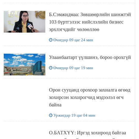
Б.Сэмжидмаа: Зөвшөөрлийн шинжтэй
103 бүртгэлээс нийслэлийн бизнес
эрхлэгчдийг чөлөөллөө
Өчигдөр 09 цаг 24 мин
Улаанбаатарт үүлшинэ, бороо орохгүй
Өчигдөр 09 цаг 19 мин
Орон сууцанд орохоор захиалга өгөөд
хохирсон хохирогчид мэдээлэл өгч
байна
Уржигдар 19 цаг 04 мин
О.БАТХҮҮ: Иргэд хохироод байгаа