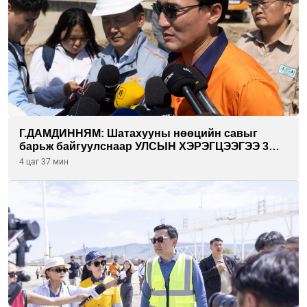
Г.ДАМДИННЯМ: Шатахууны нөөцийн савыг
барьж байгуулснаар УЛСЫН ХЭРЭГЦЭЭГЭЭ 3
САРААР НӨӨЦЛӨДӨГ болно
4 цаг 37 мин