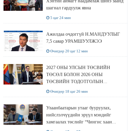
Хэнтий аймагт наадамлаж шинэ заанд
шагнал гардуулж явна
5 цаг 24 мин
Ажилдаа очдоггүй Н.МАНДУУЛЫГ
7,5 саяар УРАМШУУЛЖЭЭ
Өчигдөр 20 цаг 12 мин
2027 ОНЫ УЛСЫН ТӨСВИЙН
ТӨСӨЛ БОЛОН 2026 ОНЫ
ТӨСВИЙН ТОДОТГОЛЫН
ТӨСЛИЙН ОЛОН НИЙТИЙН
Өчигдөр 18 цаг 26 мин
ХЭЛЭЛЦҮҮЛЭГ БОЛЛОО
Улаанбаатарын утааг бууруулах,
нийслэлчүүдийн эрүүл мэндийг
хамгаалах төслийг “Чингис хаан
баялгийн сан нэгдэл” ХХК-тай