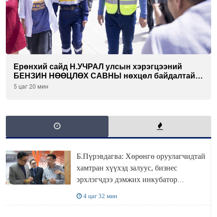
Ерөнхий сайд Н.УЧРАЛ улсын хэрэгцээний
БЕНЗИН НӨӨЦЛӨХ САВНЫ нөхцөл байдалтай
танилцлаа
5 цаг 20 мин
Б.Пүрэвдагва: Хөрөнгө оруулагчидтай
хамтран хүүхэд залуус, бизнес
эрхлэгчдээ дэмжих инкубатор
төвүүдийг хотын захын хорооллуудад
4 цаг 32 мин
байгуулна