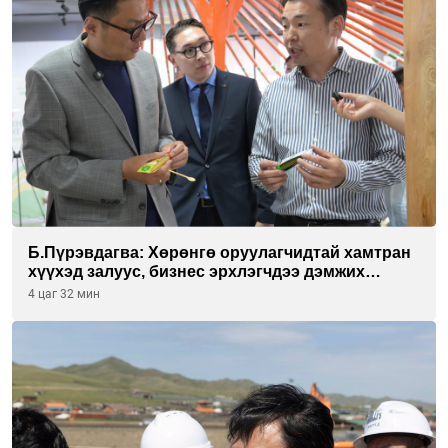
Б.Пүрэвдагва: Хөрөнгө оруулагчидтай хамтран
хүүхэд залуус, бизнес эрхлэгчдээ дэмжих
инкубатор төвүүдийг хотын захын
4 цаг 32 мин
хорооллуудад байгуулна