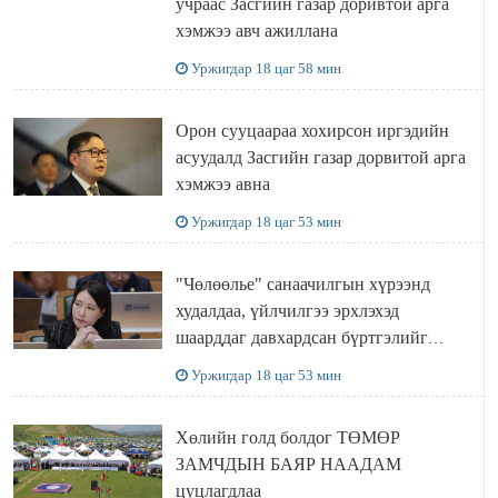
учраас Засгийн газар доривтой арга
хэмжээ авч ажиллана
Уржигдар 18 цаг 58 мин
Орон сууцаараа хохирсон иргэдийн
асуудалд Засгийн газар дорвитой арга
хэмжээ авна
Уржигдар 18 цаг 53 мин
"Чөлөөлье" санаачилгын хүрээнд
худалдаа, үйлчилгээ эрхлэхэд
шаарддаг давхардсан бүртгэлийг
хүчингүй болгох тогтоолын төслийг
Уржигдар 18 цаг 53 мин
баталлаа
Хөлийн голд болдог ТӨМӨР
ЗАМЧДЫН БАЯР НААДАМ
цуцлагдлаа