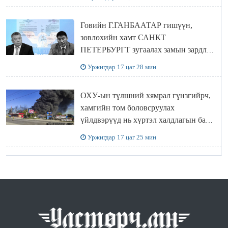
Говийн Г.ГАНБААТАР гишүүн,
зөвлөхийн хамт САНКТ
ПЕТЕРБУРГТ зугаалах замын зардлаа
“ИНҮТ” ТӨХХК даажээ
Уржигдар 17 цаг 28 мин
ОХУ-ын түлшний хямрал гүнзгийрч,
хамгийн том боловсруулах
үйлдвэрүүд нь хүртэл халдлагын бай
болов
Уржигдар 17 цаг 25 мин