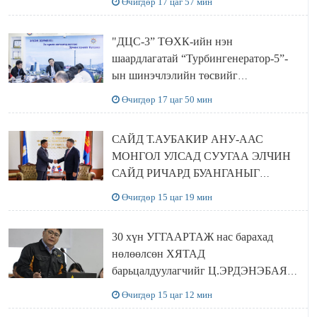
Өчигдөр 17 цаг 57 мин
хамтран хэрэгжүүлнэ
"ДЦС-3” ТӨХК-ийн нэн
шаардлагатай “Турбингенератор-5”-
ын шинэчлэлийн төсвийг
шийдвэрлэхээр болов
Өчигдөр 17 цаг 50 мин
САЙД Т.АУБАКИР АНУ-ААС
МОНГОЛ УЛСАД СУУГАА ЭЛЧИН
САЙД РИЧАРД БУАНГАНЫГ
ХҮЛЭЭН АВЧ УУЛЗЛАА
Өчигдөр 15 цаг 19 мин
30 хүн УГГААРТАЖ нас барахад
нөлөөлсөн ХЯТАД
барьцалдуулагчийг Ц.ЭРДЭНЭБАЯР
захирал дахин худалдаж авахаар
Өчигдөр 15 цаг 12 мин
болжээ