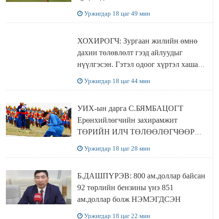
Уржигдар 18 цаг 49 мин
ХОХИРОГЧ: Зургаан жилийн өмнө
дахин төлөвлөлт гээд айлуудыг
нүүлгэсэн. Гэтэл одоог хүртэл хашаа
байшин ч байхгүй, орон сууц ч
Уржигдар 18 цаг 44 мин
байхгүй хаана амьдрахаа мэдэхгүй явж
байна
УИХ-ын дарга С.БЯМБАЦОГТ
Ерөнхийлөгчийн захирамжит
ТӨРИЙН ИЛЧ ТӨЛӨӨЛӨГЧӨӨР
Сутай хайрханы тахилгад оролцжээ
Уржигдар 18 цаг 28 мин
Б.ДАШПҮРЭВ: 800 ам.доллар байсан
92 төрлийн бензины үнэ 851
ам.доллар болж НЭМЭГДСЭН
Уржигдар 18 цаг 22 мин