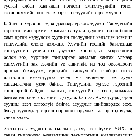
тусгай албан хаагчдын нэгдсэн эмнэлгүүдийн тоног
төхөөрөмжийг шинэчлэх зэрэг төслүүдийг хэрэгжүүлнэ.
Байнгын хорооны хуралдаанаар үргэлжлүүлэн Санхүүгийн
хэрэглэгчийн эрхийг хамгаалах тухай хуулийн төсөл болон
хамт өргөн мэдүүлсэн хуулийн төслүүдийг хэлэлцэх эсэхийг
гишүүдийн олонх дэмжив. Хуулийн төслийг баталснаар
санхүүгийн үйлчилгээ үзүүлэгч хоорондын мэдээллийн
болон эрх, үүргийн тэнцвэртэй байдлыг хангах, улмаар
санхүүгийн зах зээлийн үр ашигтай, ил тод өрсөлдөөнт
орчныг бэхжүүлж, иргэдийн санхүүгийн салбарт итгэх
илтгэлийг нэмэгдүүлэх эерэг үр нөлөөтэй гэж хууль
санаачлагчид үзэж байна. Гишүүдийн зүгээс гэрээний
тэнцвэртэй байдлыг хангах, санхүүгийн гэрээ цахимжиж
байгаа нь олон эрсдэлийг дагуулж байгаа. Ахмадуудад орон
сууцны зээл олгохгүй байгаа асуудлыг шийдвэрлэх эсэх,
бусад хуулиудад хэрхэн өөрчлөлт оруулах талаар тодруулж,
санал хэлэв.
Хэлэлцэх асуудлын дарааллын дагуу нэр бүхий УИХ-ын
таван гишүүнээс Мэдээллийн технологийн үйлдвэрлэлийг