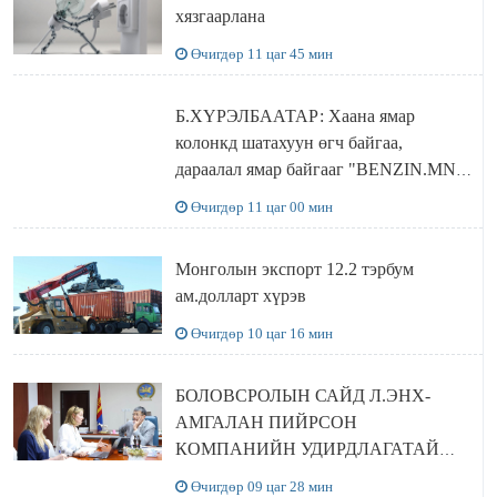
хязгаарлана
Өчигдөр 11 цаг 45 мин
Б.ХҮРЭЛБААТАР: Хаана ямар
колонкд шатахуун өгч байгаа,
дараалал ямар байгааг "BENZIN.MN”
сайтаас харах боломжтой
Өчигдөр 11 цаг 00 мин
Монголын экспорт 12.2 тэрбум
ам.долларт хүрэв
Өчигдөр 10 цаг 16 мин
БОЛОВСРОЛЫН САЙД Л.ЭНХ-
АМГАЛАН ПИЙРСОН
КОМПАНИЙН УДИРДЛАГАТАЙ
УУЛЗЛАА
Өчигдөр 09 цаг 28 мин