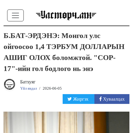
Б.БАТ-ЭРДЭНЭ: Монгол улс
ойгоосоо 1,4 ТЭРБУМ ДОЛЛАРЫН
АШИГ ОЛОХ боломжтой. "COP-
17"-ийн гол бодлого нь энэ
Батхуяг
Үйл явдал
/
2026-06-05
Жиргэх
Хуваалцах