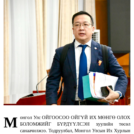
М
онгол Улс ОЙГООСОО ОЙГҮЙ ИХ МӨНГӨ ОЛОХ
БОЛОМЖИЙГ БҮРДҮҮЛСЭН хуулийн төсөл
санаачилжээ. Тодруулбал, Монгол Улсын Их Хурлын