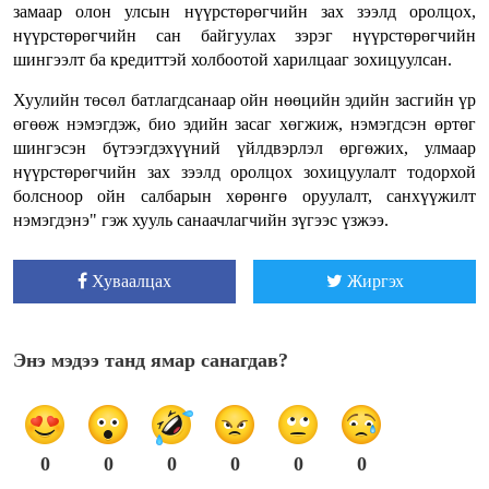
замаар олон улсын нүүрстөрөгчийн зах зээлд оролцох,
нүүрстөрөгчийн сан байгуулах зэрэг нүүрстөрөгчийн
шингээлт ба кредиттэй холбоотой харилцааг зохицуулсан.
Хуулийн төсөл батлагдсанаар ойн нөөцийн эдийн засгийн үр
өгөөж нэмэгдэж, био эдийн засаг хөгжиж, нэмэгдсэн өртөг
шингэсэн бүтээгдэхүүний үйлдвэрлэл өргөжих, улмаар
нүүрстөрөгчийн зах зээлд оролцох зохицуулалт тодорхой
болсноор ойн салбарын хөрөнгө оруулалт, санхүүжилт
нэмэгдэнэ" гэж хууль санаачлагчийн зүгээс үзжээ.
Хуваалцах
Жиргэх
Энэ мэдээ танд ямар санагдав?
0
0
0
0
0
0