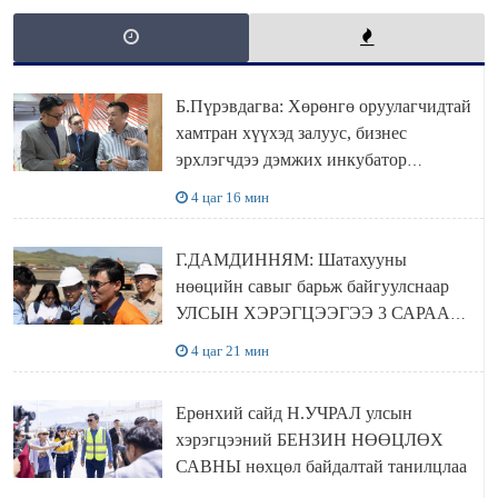
Б.Пүрэвдагва: Хөрөнгө оруулагчидтай
хамтран хүүхэд залуус, бизнес
эрхлэгчдээ дэмжих инкубатор
төвүүдийг хотын захын хорооллуудад
4 цаг 16 мин
байгуулна
Г.ДАМДИННЯМ: Шатахууны
нөөцийн савыг барьж байгуулснаар
УЛСЫН ХЭРЭГЦЭЭГЭЭ 3 САРААР
НӨӨЦЛӨДӨГ болно
4 цаг 21 мин
Ерөнхий сайд Н.УЧРАЛ улсын
хэрэгцээний БЕНЗИН НӨӨЦЛӨХ
САВНЫ нөхцөл байдалтай танилцлаа