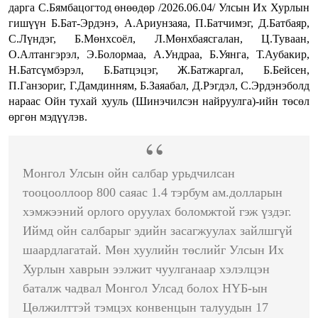
дарга С.Бямбацогтод өнөөдөр /2026.06.04/ Улсын Их Хурлын
гишүүн Б.Бат-Эрдэнэ, А.Ариунзаяа, П.Батчимэг, Д.Батбаяр,
С.Лүндэг, Б.Мөнхсоёл, Л.Мөнхбаясгалан, Ц.Туваан,
О.Алтангэрэл, Э.Болормаа, А.Ундраа, Б.Уянга, Т.Аубакир,
Н.Батсүмбэрэл, Б.Батцэцэг, Ж.Батжаргал, Б.Бейсен,
П.Ганзориг, Г.Дамдинням, Б.Заяабал, Д.Рэгдэл, С.Эрдэнэболд
нараас Ойн тухай хууль (Шинэчилсэн найруулга)-ийн төсөл
өргөн мэдүүлэв.
Монгол Улсын ойн салбар урьдчилсан
тооцооллоор 800 саяас 1.4 тэрбум ам.долларын
хэмжээний орлого оруулах боломжтой гэж үздэг.
Иймд ойн салбарыг эдийн засагжуулах зайлшгүй
шаардлагатай. Мөн хуулийн төслийг Улсын Их
Хурлын хаврын ээлжит чуулганаар хэлэлцэн
баталж чадвал Монгол Улсад болох НҮБ-ын
Цөлжилттэй тэмцэх конвенцын талуудын 17