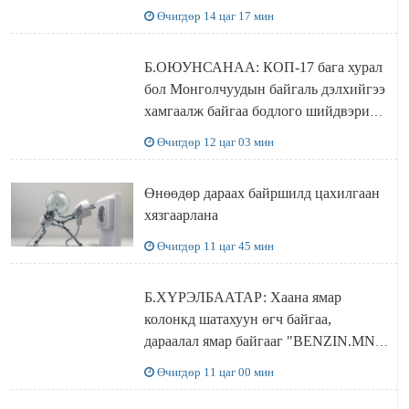
бүрдэнэ
Өчигдөр 14 цаг 17 мин
Б.ОЮУНСАНАА: КОП-17 бага хурал
бол Монголчуудын байгаль дэлхийгээ
хамгаалж байгаа бодлого шийдвэрийг
ДЭЛХИЙД СУРТАЛЧИЛАХ гол
Өчигдөр 12 цаг 03 мин
бодлого
Өнөөдөр дараах байршилд цахилгаан
хязгаарлана
Өчигдөр 11 цаг 45 мин
Б.ХҮРЭЛБААТАР: Хаана ямар
колонкд шатахуун өгч байгаа,
дараалал ямар байгааг "BENZIN.MN”
сайтаас харах боломжтой
Өчигдөр 11 цаг 00 мин