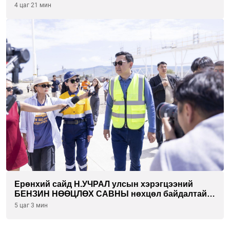
САРААР НӨӨЦЛӨДӨГ болно
4 цаг 21 мин
Ерөнхий сайд Н.УЧРАЛ улсын хэрэгцээний
БЕНЗИН НӨӨЦЛӨХ САВНЫ нөхцөл байдалтай
танилцлаа
5 цаг 3 мин