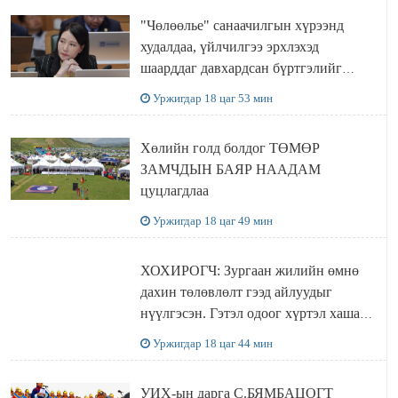
"Чөлөөлье" санаачилгын хүрээнд
худалдаа, үйлчилгээ эрхлэхэд
шаарддаг давхардсан бүртгэлийг
хүчингүй болгох тогтоолын төслийг
Уржигдар 18 цаг 53 мин
баталлаа
Хөлийн голд болдог ТӨМӨР
ЗАМЧДЫН БАЯР НААДАМ
цуцлагдлаа
Уржигдар 18 цаг 49 мин
ХОХИРОГЧ: Зургаан жилийн өмнө
дахин төлөвлөлт гээд айлуудыг
нүүлгэсэн. Гэтэл одоог хүртэл хашаа
байшин ч байхгүй, орон сууц ч
Уржигдар 18 цаг 44 мин
байхгүй хаана амьдрахаа мэдэхгүй явж
байна
УИХ-ын дарга С.БЯМБАЦОГТ