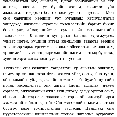
хамгаалалтын бүс, ашиглалт, тусгай зориулалтын ой гэж
ангилж, ангилал тус бүрийн дэглэм, хориглох үйл
ажиллагааг тодорхой болгох зохицуулалтыг тусгасан. Мөн
ойн баялгийн нөөцийг урт хугацаанд хариуцлагатай
удирдахад чиглэсэн стратеги төлөвлөлтийн баримт бичиг
болох улс, аймаг, нийслэл, сумын ойн менежментийн
төлөвлөгөөг 10 жилийн хугацаатай баталж, хэрэгжүүлэх,
улмаар иргэн, хуулийн этгээд эзэмшлийн газартаа өөрийн
хөрөнгөөр тарьж ургуулсан таримал ойгоо эзэмших ашиглах,
үр шимийг нь хүртэх, таримал ойг цахим системд бүртгэж,
хувийн хэрэг олгох зохицуулалтыг тусгасан.
Түүнчлэн ойн баялгийг хаягдалгүй, үр ашигтай ашиглах,
нэмүү өртөг шингэсэн бүтээгдэхүүн үйлдвэрлэх, био түлш,
ойн химийн үйлдвэрлэлийг дэмжих, ой бүхий нутгийн
иргэд, нөхөрлөлүүд ойн дагалт баялаг ашиглах, нөхөн
сэргээлт, ойжуулалтын ажил гүйцэтгэхэд давуу эрхтэй байх,
ойн сангийн мэдээлэл, зөвшөөрөл, гэрээ, ойн аж ахуйн арга
хэмжээний тайлан зэргийг Ойн мэдээллийн цахим системд
бүртгэх зэрэг зохицуулалтыг тусгасан. Цаашлаад ойн
нүүрстөрөгчийн шингээлтийг тооцох, ялгарлыг бууруулах