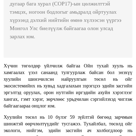
дугаар бага хурал (COP17)-ын цөлжилттэй
тэмцэх, ногоон бодлогыг амьдралд ойртуулах
хүрээнд дэлхий нийтийн өмнө хүлээсэн үүргээ
Монгол Улс биелүүлж байгаагаа олон улсад
зарлах юм.
Хүчин төгөлдөр үйлчилж байгаа Ойн тухай хууль нь
хамгаалах үзэл санаанд тулгуурлаж байсан бол энэхүү
хуулийн шинэчилсэн найруулгын төсөл нь ойг
экосистемийнх нь хувьд хадгалахын зэрэгцээ эдийн засгийн
эргэлтэд оруулах, орон нутгийн иргэдийн ахуйн хэрэглээг
хангах, гэмт хэрэг, зөрчлөөс урьдчилан сэргийлэхэд чиглэж
байгаагаараа онцлог юм.
Хуулийн төсөл нь 10 бүлэг 59 зүйлтэй бөгөөд зарчмын
шинжтэй өөрчлөлтүүдийг тусгажээ. Тухайлбал, төсөлд ойг
экологи, нийгэм, эдийн засгийн ач холбогдлоор нь