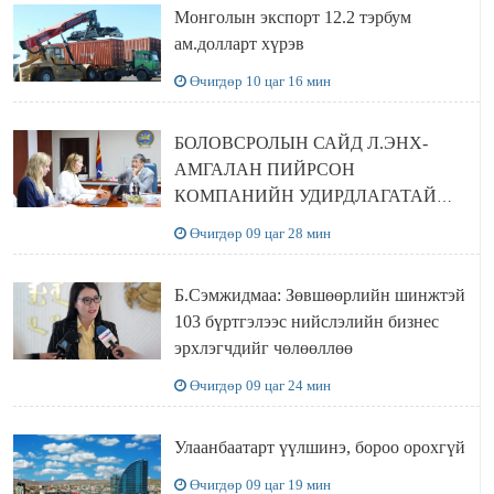
Монголын экспорт 12.2 тэрбум
ам.долларт хүрэв
Өчигдөр 10 цаг 16 мин
БОЛОВСРОЛЫН САЙД Л.ЭНХ-
АМГАЛАН ПИЙРСОН
КОМПАНИЙН УДИРДЛАГАТАЙ
УУЛЗЛАА
Өчигдөр 09 цаг 28 мин
Б.Сэмжидмаа: Зөвшөөрлийн шинжтэй
103 бүртгэлээс нийслэлийн бизнес
эрхлэгчдийг чөлөөллөө
Өчигдөр 09 цаг 24 мин
Улаанбаатарт үүлшинэ, бороо орохгүй
Өчигдөр 09 цаг 19 мин