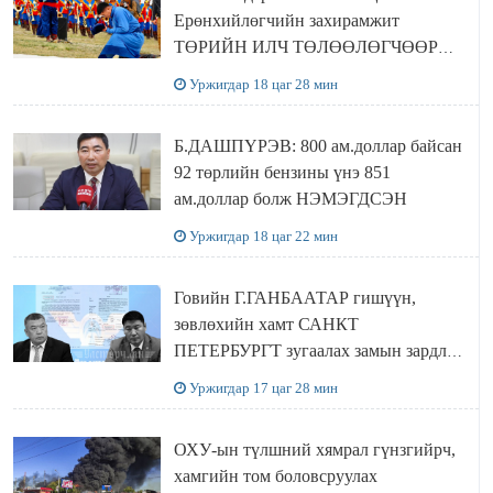
Ерөнхийлөгчийн захирамжит
ТӨРИЙН ИЛЧ ТӨЛӨӨЛӨГЧӨӨР
Сутай хайрханы тахилгад оролцжээ
Уржигдар 18 цаг 28 мин
Б.ДАШПҮРЭВ: 800 ам.доллар байсан
92 төрлийн бензины үнэ 851
ам.доллар болж НЭМЭГДСЭН
Уржигдар 18 цаг 22 мин
Говийн Г.ГАНБААТАР гишүүн,
зөвлөхийн хамт САНКТ
ПЕТЕРБУРГТ зугаалах замын зардлаа
“ИНҮТ” ТӨХХК даажээ
Уржигдар 17 цаг 28 мин
ОХУ-ын түлшний хямрал гүнзгийрч,
хамгийн том боловсруулах