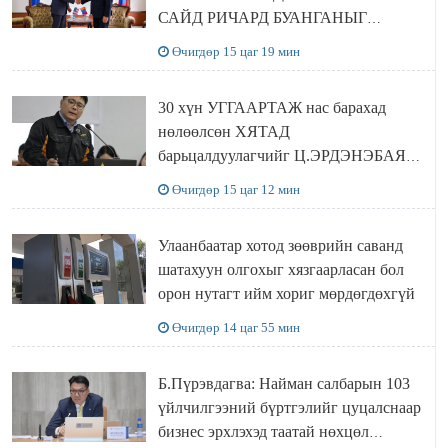
САЙД РИЧАРД БУАНГАНЫГ
ХҮЛЭЭН АВЧ УУЛЗЛАА
Өчигдөр 15 цаг 19 мин
30 хүн УГГААРТАЖ нас барахад
нөлөөлсөн ХЯТАД
барьцалдуулагчийг Ц.ЭРДЭНЭБАЯР
захирал дахин худалдаж авахаар
Өчигдөр 15 цаг 12 мин
болжээ
Улаанбаатар хотод зөөврийн саванд
шатахуун олгохыг хязгаарласан бол
орон нутагт ийм хориг мөрдөгдөхгүй
Өчигдөр 14 цаг 55 мин
Б.Пүрэвдагва: Найман салбарын 103
үйлчилгээний бүртгэлийг цуцалснаар
бизнес эрхлэхэд таатай нөхцөл