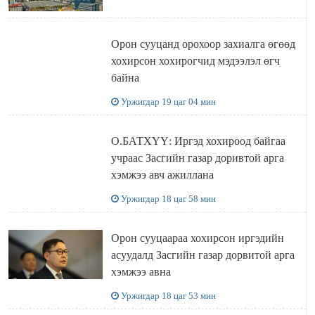
Орон сууцанд орохоор захиалга өгөөд
хохирсон хохирогчид мэдээлэл өгч
байна
Уржигдар 19 цаг 04 мин
О.БАТХҮҮ: Иргэд хохироод байгаа
учраас Засгийн газар доривтой арга
хэмжээ авч ажиллана
Уржигдар 18 цаг 58 мин
Орон сууцаараа хохирсон иргэдийн
асуудалд Засгийн газар дорвитой арга
хэмжээ авна
Уржигдар 18 цаг 53 мин