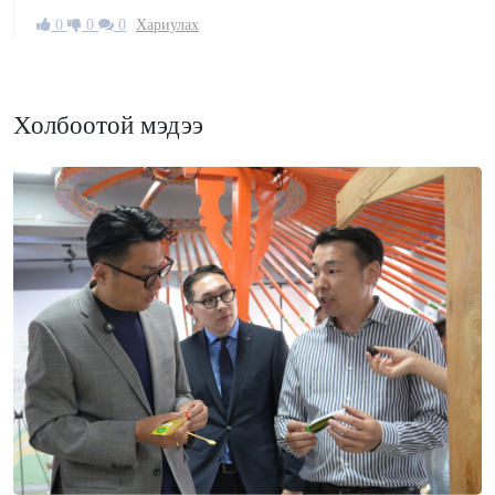
0
0
0
Хариулах
Холбоотой мэдээ