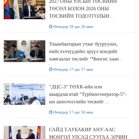
2027 ОНЫ УЛСЫН ТӨСВИЙН
ТӨСӨЛ БОЛОН 2026 ОНЫ
ТӨСВИЙН ТОДОТГОЛЫН
ТӨСЛИЙН ОЛОН НИЙТИЙН
Өчигдөр 18 цаг 26 мин
ХЭЛЭЛЦҮҮЛЭГ БОЛЛОО
Улаанбаатарын утааг бууруулах,
нийслэлчүүдийн эрүүл мэндийг
хамгаалах төслийг “Чингис хаан
баялгийн сан нэгдэл” ХХК-тай
Өчигдөр 17 цаг 57 мин
хамтран хэрэгжүүлнэ
"ДЦС-3” ТӨХК-ийн нэн
шаардлагатай “Турбингенератор-5”-
ын шинэчлэлийн төсвийг
шийдвэрлэхээр болов
Өчигдөр 17 цаг 50 мин
САЙД Т.АУБАКИР АНУ-ААС
МОНГОЛ УЛСАД СУУГАА ЭЛЧИН