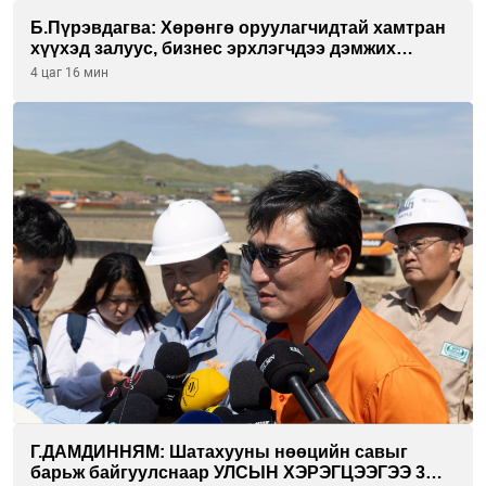
Б.Пүрэвдагва: Хөрөнгө оруулагчидтай хамтран
хүүхэд залуус, бизнес эрхлэгчдээ дэмжих
инкубатор төвүүдийг хотын захын
4 цаг 16 мин
хорооллуудад байгуулна
Г.ДАМДИННЯМ: Шатахууны нөөцийн савыг
барьж байгуулснаар УЛСЫН ХЭРЭГЦЭЭГЭЭ 3