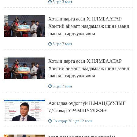
5 цаг 3 мин
Хотын дарга асан Х.НЯМБААТАР
Хэнтий аймагт наадамлаж шинэ заанд
шагнал гардуулж явна
5 цаг 7 мин
Хотын дарга асан Х.НЯМБААТАР
Хэнтий аймагт наадамлаж шинэ заанд
шагнал гардуулж явна
5 цаг 7 мин
Ажилдаа очдоггүй Н.МАНДУУЛЫГ
7,5 саяар УРАМШУУЛЖЭЭ
Өчигдөр 20 цаг 12 мин