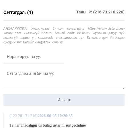
Сэтгэгдэл: (1)
Таны IP: (216.73.216.226)
АНХААРУУЛГА: Уншигчдын бичсэн сэтгэгдэлд https://www.ulsturch.mn
хариуцлага хүлээхгүй болно. Манай сайт ХХЗХ-ны журмын дагуу зүй
зохисгүй зарим үг, хэллэгийг хязгаарласан тул Та сэтгэгдэл бичихдээ
бусдын эрх ашгийг хүндэтгэн үзнэ үү.
Илгээх
(122.201.31.216)
2026-06-05 10:26:35
Ta nar chadahgui us bulag ustai ni suitgechihne