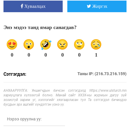
Хуваалцах
Жиргэх
Энэ мэдээ танд ямар санагдав?
0
0
0
0
0
1
Сэтгэгдэл:
Таны IP: (216.73.216.159)
АНХААРУУЛГА: Уншигчдын бичсэн сэтгэгдэлд https://www.ulsturch.mn
хариуцлага хүлээхгүй болно. Манай сайт ХХЗХ-ны журмын дагуу зүй
зохисгүй зарим үг, хэллэгийг хязгаарласан тул Та сэтгэгдэл бичихдээ
бусдын эрх ашгийг хүндэтгэн үзнэ үү.