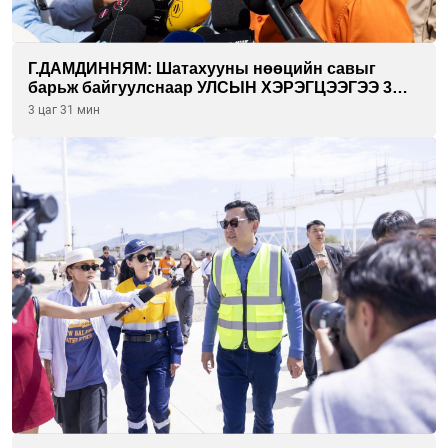
Г.ДАМДИННЯМ: Шатахууны нөөцийн савыг
барьж байгуулснаар УЛСЫН ХЭРЭГЦЭЭГЭЭ 3
САРААР НӨӨЦЛӨДӨГ болно
3 цаг 31 мин