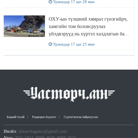
Уржигдар 17 цаг 28 мин
ОХУ-ын түлшний хямрал гүнзгийрч,
хамгийн том боловсруулах
үйлдвэрүүд нь хүртэл халдлагын бай
болов
Уржигдар 17 цаг 25 мин
Бидний тухай
Редакцын бодлого
Сурталчилгаа байршуулах
Имэйл:
ulsturchagency@gmail.com
Утас:
7011-1924, 8088-4848, 8888-1924