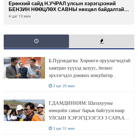
Ерөнхий сайд Н.УЧРАЛ улсын хэрэгцээний
БЕНЗИН НӨӨЦЛӨХ САВНЫ нөхцөл байдалтай
танилцлаа
4 цаг 13 мин
Б.Пүрэвдагва: Хөрөнгө оруулагчидтай
хамтран хүүхэд залуус, бизнес
эрхлэгчдээ дэмжих инкубатор
төвүүдийг хотын захын хорооллуудад
3 цаг 26 мин
байгуулна
Г.ДАМДИННЯМ: Шатахууны
нөөцийн савыг барьж байгуулснаар
УЛСЫН ХЭРЭГЦЭЭГЭЭ 3 САРААР
НӨӨЦЛӨДӨГ болно
3 цаг 31 мин