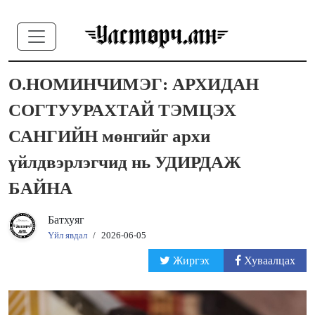
О.НОМИНЧИМЭГ: АРХИДАН
СОГТУУРАХТАЙ ТЭМЦЭХ
САНГИЙН мөнгийг архи
үйлдвэрлэгчид нь УДИРДАЖ
БАЙНА
Батхуяг
Үйл явдал
/
2026-06-05
Жиргэх
Хуваалцах