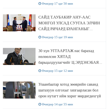
шийдвэрлэхээр болов
Өчигдөр 17 цаг 50 мин
САЙД Т.АУБАКИР АНУ-ААС
МОНГОЛ УЛСАД СУУГАА ЭЛЧИН
САЙД РИЧАРД БУАНГАНЫГ
ХҮЛЭЭН АВЧ УУЛЗЛАА
Өчигдөр 15 цаг 19 мин
30 хүн УГГААРТАЖ нас барахад
нөлөөлсөн ХЯТАД
барьцалдуулагчийг Ц.ЭРДЭНЭБАЯР
захирал дахин худалдаж авахаар
Өчигдөр 15 цаг 12 мин
болжээ
Улаанбаатар хотод зөөврийн саванд
шатахуун олгохыг хязгаарласан бол
орон нутагт ийм хориг мөрдөгдөхгүй
Өчигдөр 14 цаг 55 мин