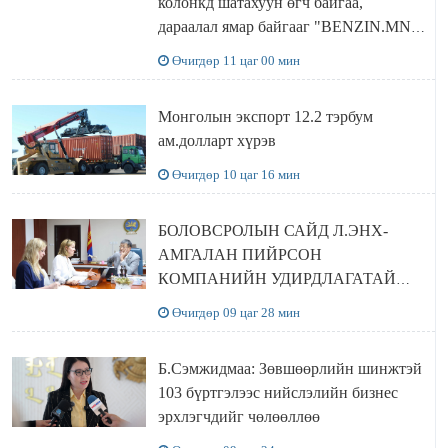
колонкд шатахуун өгч байгаа,
дараалал ямар байгааг "BENZIN.MN”
сайтаас харах боломжтой
Өчигдөр 11 цаг 00 мин
Монголын экспорт 12.2 тэрбум
ам.долларт хүрэв
Өчигдөр 10 цаг 16 мин
БОЛОВСРОЛЫН САЙД Л.ЭНХ-
АМГАЛАН ПИЙРСОН
КОМПАНИЙН УДИРДЛАГАТАЙ
УУЛЗЛАА
Өчигдөр 09 цаг 28 мин
Б.Сэмжидмаа: Зөвшөөрлийн шинжтэй
103 бүртгэлээс нийслэлийн бизнес
эрхлэгчдийг чөлөөллөө