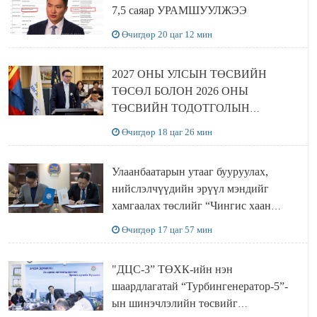
7,5 саяар УРАМШУУЛЖЭЭ
Өчигдөр 20 цаг 12 мин
2027 ОНЫ УЛСЫН ТӨСВИЙН
ТӨСӨЛ БОЛОН 2026 ОНЫ
ТӨСВИЙН ТОДОТГОЛЫН
ТӨСЛИЙН ОЛОН НИЙТИЙН
Өчигдөр 18 цаг 26 мин
ХЭЛЭЛЦҮҮЛЭГ БОЛЛОО
Улаанбаатарын утааг бууруулах,
нийслэлчүүдийн эрүүл мэндийг
хамгаалах төслийг “Чингис хаан
баялгийн сан нэгдэл” ХХК-тай
Өчигдөр 17 цаг 57 мин
хамтран хэрэгжүүлнэ
"ДЦС-3” ТӨХК-ийн нэн
шаардлагатай “Турбингенератор-5”-
ын шинэчлэлийн төсвийг