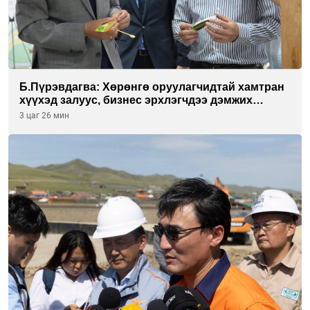
Б.Пүрэвдагва: Хөрөнгө оруулагчидтай хамтран
хүүхэд залуус, бизнес эрхлэгчдээ дэмжих
инкубатор төвүүдийг хотын захын
3 цаг 26 мин
хорооллуудад байгуулна