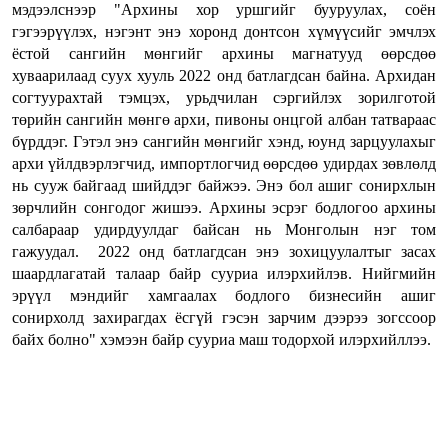
мэдээлснээр "Архины хор уршгийг бууруулах, соён
гэгээрүүлэх, нэгэнт энэ хоронд донтсон хүмүүсийг эмчлэх
ёстой сангийн мөнгийг архины магнатууд өөрсдөө
хуваарилаад суух хууль 2022 онд батлагдсан байна. Архидан
согтуурахтай тэмцэх, урьдчилан сэргийлэх зорилготой
төрийн сангийн мөнгө архи, пивоны онцгой албан татвараас
бүрддэг. Гэтэл энэ сангийн мөнгийг хэнд, юунд зарцуулахыг
архи үйлдвэрлэгчид, импортлогчид өөрсдөө удирдах зөвлөлд
нь сууж байгаад шийддэг байжээ. Энэ бол ашиг сонирхлын
зөрчлийн сонгодог жишээ. Архины эсрэг бодлогоо архины
салбараар удирдуулдаг байсан нь Монголын нэг том
гажуудал. 2022 онд батлагдсан энэ зохицуулалтыг засах
шаардлагатай талаар байр сууриа илэрхийлэв. Нийгмийн
эрүүл мэндийг хамгаалах бодлого бизнесийн ашиг
сонирхолд захирагдах ёсгүй гэсэн зарчим дээрээ зогссоор
байх болно" хэмээн байр сууриа маш тодорхой илэрхийллээ.