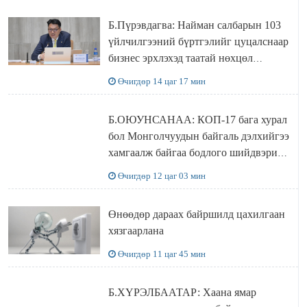
Б.Пүрэвдагва: Найман салбарын 103
үйлчилгээний бүртгэлийг цуцалснаар
бизнес эрхлэхэд таатай нөхцөл
бүрдэнэ
Өчигдөр 14 цаг 17 мин
Б.ОЮУНСАНАА: КОП-17 бага хурал
бол Монголчуудын байгаль дэлхийгээ
хамгаалж байгаа бодлого шийдвэрийг
ДЭЛХИЙД СУРТАЛЧИЛАХ гол
Өчигдөр 12 цаг 03 мин
бодлого
Өнөөдөр дараах байршилд цахилгаан
хязгаарлана
Өчигдөр 11 цаг 45 мин
Б.ХҮРЭЛБААТАР: Хаана ямар