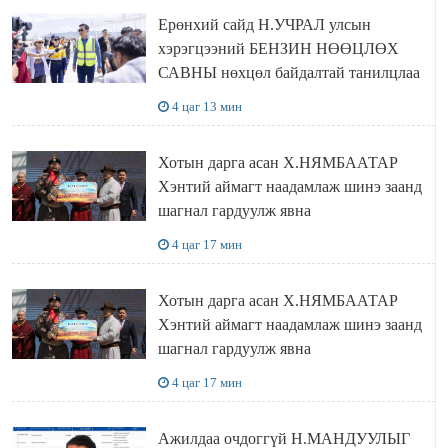
Ерөнхий сайд Н.УЧРАЛ улсын
хэрэгцээний БЕНЗИН НӨӨЦЛӨХ
САВНЫ нөхцөл байдалтай танилцлаа
4 цаг 13 мин
Хотын дарга асан Х.НЯМБААТАР
Хэнтий аймагт наадамлаж шинэ заанд
шагнал гардуулж явна
4 цаг 17 мин
Хотын дарга асан Х.НЯМБААТАР
Хэнтий аймагт наадамлаж шинэ заанд
шагнал гардуулж явна
4 цаг 17 мин
Ажилдаа очдоггүй Н.МАНДУУЛЫГ