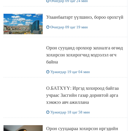
Өчигдөр 09 цаг 24 мин
Улаанбаатарт үүлшинэ, бороо орохгүй
Өчигдөр 09 цаг 19 мин
Орон сууцанд орохоор захиалга өгөөд
хохирсон хохирогчид мэдээлэл өгч
байна
Уржигдар 19 цаг 04 мин
О.БАТХҮҮ: Иргэд хохироод байгаа
учраас Засгийн газар доривтой арга
хэмжээ авч ажиллана
Уржигдар 18 цаг 58 мин
Орон сууцаараа хохирсон иргэдийн