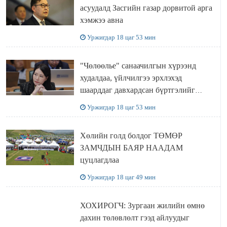
асуудалд Засгийн газар дорвитой арга
хэмжээ авна
Уржигдар 18 цаг 53 мин
"Чөлөөлье" санаачилгын хүрээнд
худалдаа, үйлчилгээ эрхлэхэд
шаарддаг давхардсан бүртгэлийг
хүчингүй болгох тогтоолын төслийг
Уржигдар 18 цаг 53 мин
баталлаа
Хөлийн голд болдог ТӨМӨР
ЗАМЧДЫН БАЯР НААДАМ
цуцлагдлаа
Уржигдар 18 цаг 49 мин
ХОХИРОГЧ: Зургаан жилийн өмнө
дахин төлөвлөлт гээд айлуудыг