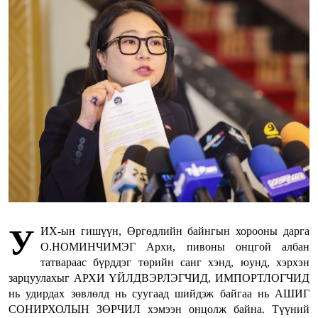
У
ИХ-ын гишүүн, Өргөдлийн байнгын хорооны дарга
О.НОМИНЧИМЭГ Архи, пивоны онцгой албан
татвараас бүрддэг төрийн санг хэнд, юунд, хэрхэн
зарцуулахыг АРХИ ҮЙЛДВЭРЛЭГЧИД, ИМПОРТЛОГЧИД
нь удирдах зөвлөлд нь суугаад шийдэж байгаа нь АШИГ
СОНИРХОЛЫН ЗӨРЧИЛ хэмээн онцолж байна. Түүний