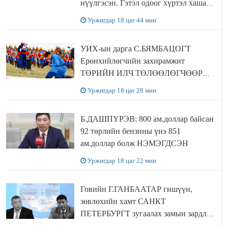
нүүлгэсэн. Гэтэл одоог хүртэл хашаа
байшин ч байхгүй, орон сууц ч
Уржигдар 18 цаг 44 мин
байхгүй хаана амьдрахаа мэдэхгүй явж
байна
УИХ-ын дарга С.БЯМБАЦОГТ
Ерөнхийлөгчийн захирамжит
ТӨРИЙН ИЛЧ ТӨЛӨӨЛӨГЧӨӨР
Сутай хайрханы тахилгад оролцжээ
Уржигдар 18 цаг 28 мин
Б.ДАШПҮРЭВ: 800 ам.доллар байсан
92 төрлийн бензины үнэ 851
ам.доллар болж НЭМЭГДСЭН
Уржигдар 18 цаг 22 мин
Говийн Г.ГАНБААТАР гишүүн,
зөвлөхийн хамт САНКТ
ПЕТЕРБУРГТ зугаалах замын зардлаа
“ИНҮТ” ТӨХХК даажээ