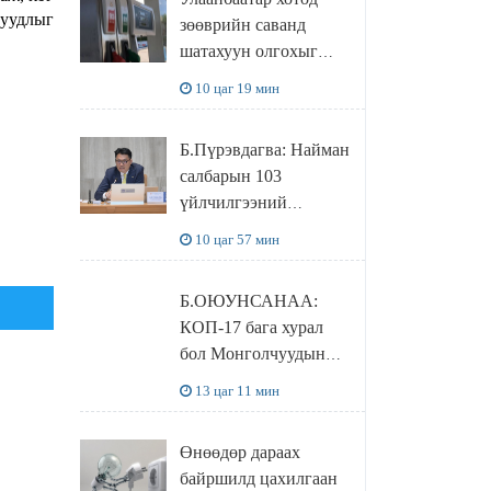
худалдаж авахаар
суудлыг
зөөврийн саванд
болжээ
шатахуун олгохыг
хязгаарласан бол орон
10 цаг 19 мин
нутагт ийм хориг
мөрдөгдөхгүй
Б.Пүрэвдагва: Найман
салбарын 103
үйлчилгээний
бүртгэлийг
10 цаг 57 мин
цуцалснаар бизнес
эрхлэхэд таатай
Б.ОЮУНСАНАА:
нөхцөл бүрдэнэ
КОП-17 бага хурал
бол Монголчуудын
байгаль дэлхийгээ
13 цаг 11 мин
хамгаалж байгаа
бодлого шийдвэрийг
Өнөөдөр дараах
ДЭЛХИЙД
байршилд цахилгаан
СУРТАЛЧИЛАХ гол