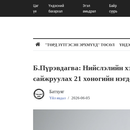
Цаг
Үндэсний
Эгэл
Байр
үе
бахархал
амьдрал
суурь
"ТӨРД ЗҮТГЭСЭН ЭРХМҮҮД" ТӨСӨЛ
ҮНДЭ
Б.Пүрэвдагва: Нийслэлийн хэ
сайжруулах 21 хоногийн нэгд
Батхуяг
Үйл явдал
/
2026-06-05