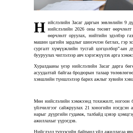
Н
ийслэлийн Засаг даргын зөвлөлийн 9 дү
нийслэлийн 2026 оны төсөвт өөрчлөлт 
өөрчлөлт оруулах, нийтийн эдэлбэр га
машин цагийн зардлыг шинэчлэн батлах, гэр х
сургалт хүмүүжлийн тусгай цогцолбор”-ын д
бууруулах чиглэлээр авч хэрэгжүүлэх арга хэмж
Хуралдааны үеэр нийслэлийн Засаг дарга бөг
асуудалтай байгаа бродюрын талаар төлөвлөгөө
хэвшлийн түншлэлээр барих ажлыг хувийн хэвш
Мөн нийслэлийн хэмжээнд тохижилт, ногоон б
үйлчилгээг сайжруулах 21 хоногийн нэгдсэн а
нарыг дүүргийн гудамж, талбайд цэвэр цэмцгэ
ажиллахыг үүрэгдэв.
Нийслэлд түрээсийн байранд үйл ажиллагаа яву