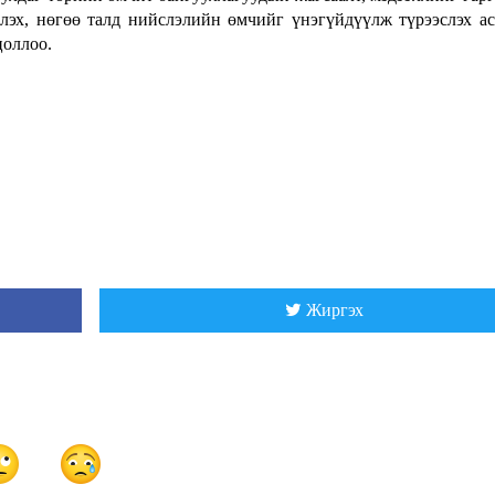
лэх, нөгөө талд нийслэлийн өмчийг үнэгүйдүүлж түрээслэх а
цоллоо.
Жиргэх