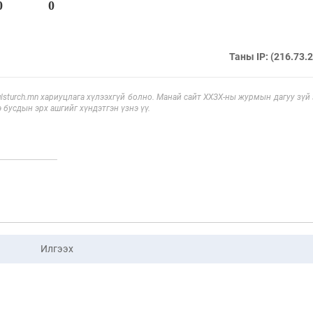
0
0
Таны IP: (216.73.
sturch.mn хариуцлага хүлээхгүй болно. Манай сайт ХХЗХ-ны журмын дагуу зүй
э бусдын эрх ашгийг хүндэтгэн үзнэ үү.
Илгээх