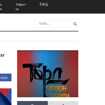
ох
Тойрогт
рч
нь
эг
лцах