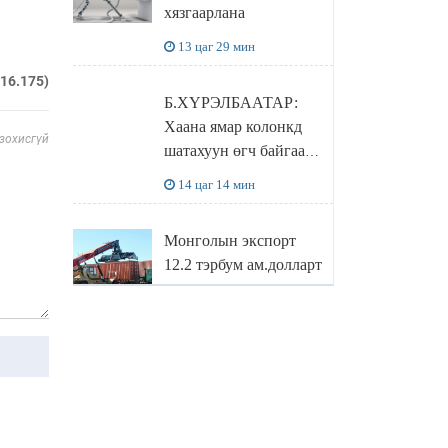
хязгаарлана
бодлого
13 цаг 29 мин
216.175)
Б.ХҮРЭЛБААТАР:
Хаана ямар колонкд
 зохисгүй
шатахуун өгч байгаа,
дараалал ямар байгааг
14 цаг 14 мин
"BENZIN.MN”
сайтаас харах
Монголын экспорт
боломжтой
12.2 тэрбум ам.долларт
хүрэв
14 цаг 57 мин
БОЛОВСРОЛЫН
САЙД Л.ЭНХ-
АМГАЛАН