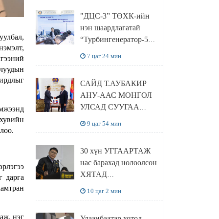
“Чингис хаан
"ДЦС-3” ТӨХК-ийн
баялгийн сан нэгдэл”
нэн шаардлагатай
ХХК-тай хамтран
уулбал,
“Турбингенератор-5”-
хэрэгжүүлнэ
нэмэлт,
ын шинэчлэлийн
7 цаг 24 мин
лгээний
төсвийг
учуудын
шийдвэрлэхээр болов
хирдлыг
САЙД Т.АУБАКИР
АНУ-ААС МОНГОЛ
УЛСАД СУУГАА
эмжээнд
ЭЛЧИН САЙД
 хувийн
9 цаг 54 мин
лоо.
РИЧАРД
БУАНГАНЫГ
30 хүн УГГААРТАЖ
ХҮЛЭЭН АВЧ
нас барахад нөлөөлсөн
УУЛЗЛАА
эрлэгээ
ХЯТАД
г дарга
барьцалдуулагчийг
хамтран
10 цаг 2 мин
Ц.ЭРДЭНЭБАЯР
захирал дахин
аж, нэг
Улаанбаатар хотод