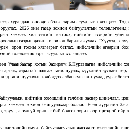
гээр хуралдаан өнөөдөр болж, зарим асуудлыг хэлэлцлээ. Тодр
оруулах, 2026 оны газар зохион байгуулалтын төлөвлөгөөнд 
зрын хэмжээ, хил заагийг тогтоох, нийтийн тээврийн үйлчи
орооллын газрыг дахин төлөвлөн барилгажуулах, “Хүүхэд, залу
үрэм, орон тооны хязгаарыг батлах, нийслэлийн агаарын бо
ээний төлөвлөгөө зэрэг асуудлыг хэлэлцлээ.
өөд Улаанбаатар хотын Захирагч Б.Пүрэвдагва нийслэлийн х
 гаргаж, яаралтай шалгаж танилцуулах, хүүхдийн зусланг төр,
илд танилцуулахыг холбогдох албан тушаалтнуудад үүрэг болго
айгууламж, нийтийн эзэмшлийн талбайн засвар шинэчлэл, цэв
рга хэмжээг зохион байгуулахаар боллоо. Есөн дүүргийн Заса
р, эрүүл, аюулгүй орчныг бий болгох зорилгоор иргэдтэй ойр 
улдаг төрийн өмчит байгууллагуудын жагсаалт, мэдээллийг гарг