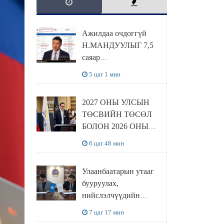
Ажилдаа очдоггүй
Н.МАНДУУЛЫГ 7,5
саяар
УРАМШУУЛЖЭЭ
5 цаг 1 мин
2027 ОНЫ УЛСЫН
ТӨСВИЙН ТӨСӨЛ
БОЛОН 2026 ОНЫ
ТӨСВИЙН
6 цаг 48 мин
ТОДОТГОЛЫН
ТӨСЛИЙН ОЛОН
Улаанбаатарын утааг
НИЙТИЙН
бууруулах,
ХЭЛЭЛЦҮҮЛЭГ
нийслэлчүүдийн
БОЛЛОО
эрүүл мэндийг
7 цаг 17 мин
хамгаалах төслийг