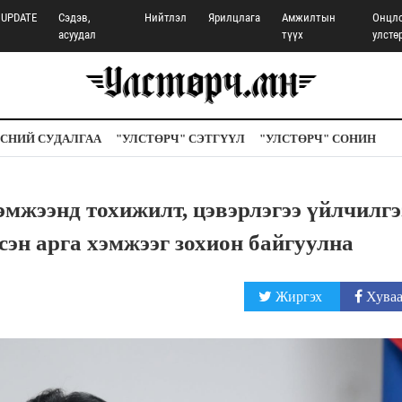
UPDATE
Сэдэв,
Нийтлэл
Ярилцлага
Амжилтын
Онцл
асуудал
түүх
улстө
СНИЙ СУДАЛГАА
"УЛСТӨРЧ" СЭТГҮҮЛ
"УЛСТӨРЧ" СОНИН
мжээнд тохижилт, цэвэрлэгээ үйлчилгэ
сэн арга хэмжээг зохион байгуулна
Жиргэх
Хуваа