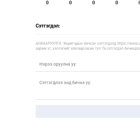
0
0
0
0
Сэтгэгдэл:
АНХААРУУЛГА: Уншигчдын бичсэн сэтгэгдэлд https://www.ul
зарим үг, хэллэгийг хязгаарласан тул Та сэтгэгдэл бичихдэ