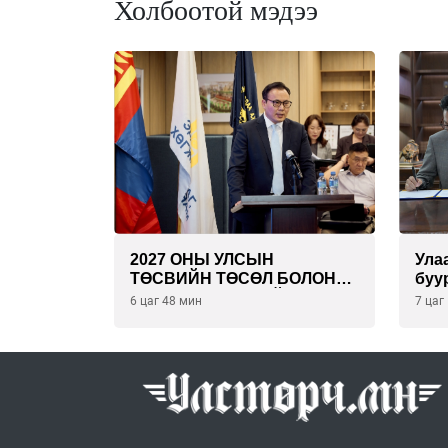
Холбоотой мэдээ
2027 ОНЫ УЛСЫН
Ула
ТӨСВИЙН ТӨСӨЛ БОЛОН
буу
2026 ОНЫ ТӨСВИЙН
эрү
6 цаг 48 мин
7 цаг
ТОДОТГОЛЫН ТӨСЛИЙН
төс
ОЛОН НИЙТИЙН
бая
ХЭЛЭЛЦҮҮЛЭГ БОЛЛОО
тай