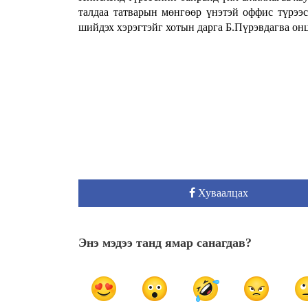
талдаа татварын мөнгөөр үнэтэй оффис түрээс
шийдэх хэрэгтэйг хотын дарга Б.Пүрэвдагва он
Хуваалцах
Энэ мэдээ танд ямар санагдав?